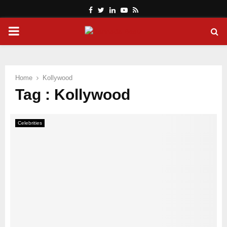
Facebook
Twitter
Linkedin
Youtube
Rss
PRIMARY
MENU
Home
Kollywood
Tag : Kollywood
Celebrities