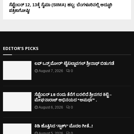
ಸೆಪ್ಟೆಂಬರ್ 12, 13ಕ್ಕೆ ಸೈಮಾ (SIIMA) ಹಬ್ಬ: ಬೆಂಗಳೂರಿನಲ್ಲಿ ಅದ್ಧೂರಿ
ಪತ್ರಿಕಾಗೋಷ್ಠಿ!
EDITOR'S PICKS
ಲವ್ ಒನ್ಸ್ ಮೋರ್’ ಟೈಟಲ್ಜಾವಗಲ್ ಶ್ರೀನಾಥ್ ಬಿಡುಗಡೆ
August 7, 2026
0
ಸೆಪ್ಟೆಂಬರ್ 18 ರಂದು ತೆರೆಗೆ ಬರಲಿದೆ ಶ್ರೀನಗರ ಕಿಟ್ಟಿ –
ಮೇಘನಾರಾಜ್ ಅಭಿನಯದ “ಅಮರ್ಥ” .
August 6, 2026
0
ಕಿಡಿ‌‌ ಹೊತ್ತಿಸಿದ ‘ಸ್ಪಾರ್ಕ್’ ಮೊದಲ‌ ಗೀತೆ..!
August 5, 2026
0