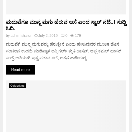
ಮದುವೆಗೂ ಮುನ್ನ ಮಗು ಹೆರುವ ಆಸೆ ಎಂದ ಸ್ಟಾರ್ ನಟಿ..! ಸುದ್ದಿ
ಓದಿ.
by
administrator
July 2, 2019
0
179
ಮದುವೆಗೆ ಮುನ್ನ ಮಗುವನ್ನು ಹೆರುತ್ತೇನೆ ಎಂದು ಹೇಳುವುದರ ಮೂಲಕ ಹೊಸ
ಸಂಚಲನ ಉಂಟು ಮಾಡಿದ್ದಾಳೆ ಲವ್ಲಿ ಗರ್ಲ್ ಶ್ರುತಿ ಹಾಸನ್. ಅಪ್ಪ ಕಮಲ್ ಹಾಸನ್
ಕಂಡ್ರೆ ಅತಿಯಾಗಿ ಇಷ್ಟ ಪಡುವ ಈಕೆ, ಆತನ ಹಾದಿಯಲ್ಲೆ...
Read more
Celebrities