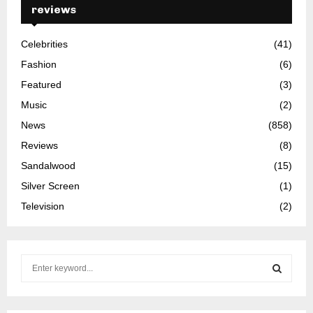
reviews
Celebrities
(41)
Fashion
(6)
Featured
(3)
Music
(2)
News
(858)
Reviews
(8)
Sandalwood
(15)
Silver Screen
(1)
Television
(2)
S
e
a
S
r