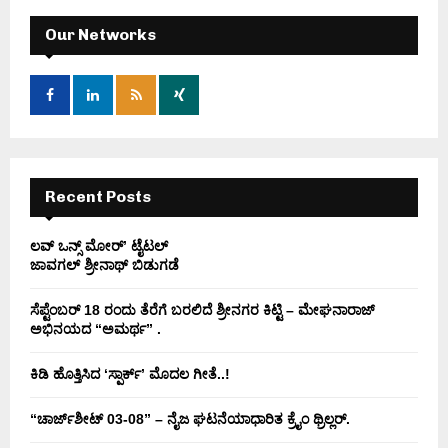
c
E
h
Our Networks
f
A
o
r
R
:
C
H
Recent Posts
ಲವ್ ಒನ್ಸ್ ಮೋರ್’ ಟೈಟಲ್
ಜಾವಗಲ್ ಶ್ರೀನಾಥ್ ಬಿಡುಗಡೆ
ಸೆಪ್ಟೆಂಬರ್ 18 ರಂದು ತೆರೆಗೆ ಬರಲಿದೆ ಶ್ರೀನಗರ ಕಿಟ್ಟಿ – ಮೇಘನಾರಾಜ್
ಅಭಿನಯದ “ಅಮರ್ಥ” .
ಕಿಡಿ‌‌ ಹೊತ್ತಿಸಿದ ‘ಸ್ಪಾರ್ಕ್’ ಮೊದಲ‌ ಗೀತೆ..!
“ಚಾರ್ಜ್‌ಶೀಟ್ 03-08” – ನೈಜ ಘಟನೆಯಾಧಾರಿತ ಕ್ರೈಂ ಥ್ರಿಲ್ಲರ್.