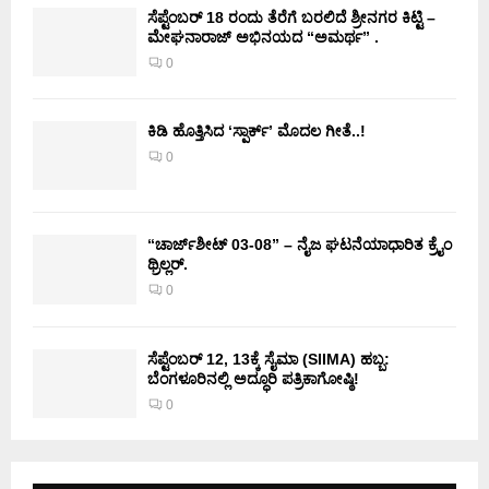
ಸೆಪ್ಟೆಂಬರ್ 18 ರಂದು ತೆರೆಗೆ ಬರಲಿದೆ ಶ್ರೀನಗರ ಕಿಟ್ಟಿ –
ಮೇಘನಾರಾಜ್ ಅಭಿನಯದ “ಅಮರ್ಥ” .
0
ಕಿಡಿ‌‌ ಹೊತ್ತಿಸಿದ ‘ಸ್ಪಾರ್ಕ್’ ಮೊದಲ‌ ಗೀತೆ..!
0
“ಚಾರ್ಜ್‌ಶೀಟ್ 03-08” – ನೈಜ ಘಟನೆಯಾಧಾರಿತ ಕ್ರೈಂ
ಥ್ರಿಲ್ಲರ್.
0
ಸೆಪ್ಟೆಂಬರ್ 12, 13ಕ್ಕೆ ಸೈಮಾ (SIIMA) ಹಬ್ಬ:
ಬೆಂಗಳೂರಿನಲ್ಲಿ ಅದ್ಧೂರಿ ಪತ್ರಿಕಾಗೋಷ್ಠಿ!
0