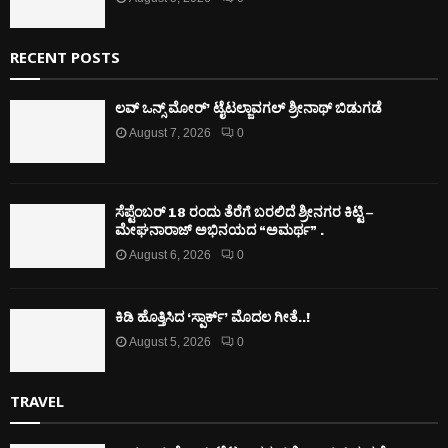
RECENT POSTS
ಲವ್ ಒನ್ಸ್ ಮೋರ್’ ಟೈಟಲ್ಜಾವಗಲ್ ಶ್ರೀನಾಥ್ ಬಿಡುಗಡೆ
August 7, 2026
0
ಸೆಪ್ಟೆಂಬರ್ 18 ರಂದು ತೆರೆಗೆ ಬರಲಿದೆ ಶ್ರೀನಗರ ಕಿಟ್ಟಿ –
ಮೇಘನಾರಾಜ್ ಅಭಿನಯದ “ಅಮರ್ಥ” .
August 6, 2026
0
ಕಿಡಿ‌‌ ಹೊತ್ತಿಸಿದ ‘ಸ್ಪಾರ್ಕ್’ ಮೊದಲ‌ ಗೀತೆ..!
August 5, 2026
0
TRAVEL