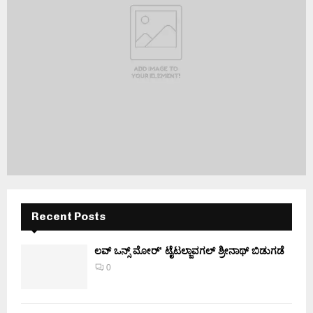
Recent Posts
ಲವ್ ಒನ್ಸ್ ಮೋರ್’ ಟೈಟಲ್ಜಾವಗಲ್ ಶ್ರೀನಾಥ್ ಬಿಡುಗಡೆ
0