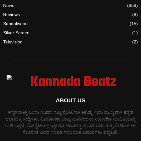
News
(858)
Reviews
(8)
Sandalwood
(15)
Silver Screen
(1)
Television
(2)
ABOUT US
ಕನ್ನಡಬೀಟ್ಜ್ ಒಂದು ಸಿನಿಮಾ ಸುದ್ದಿ ಪೋರ್ಟಲ್ ಆಗಿದ್ದು, ಇದು ಮುಖ್ಯವಾಗಿ ಕನ್ನಡ
ಚಲನಚಿತ್ರ ಸುದ್ದಿಗಳು, ವಿಮರ್ಶೆಗಳು ಮತ್ತು ಮನರಂಜನಾ ಸಂಬಂಧಿತ ಮಾಹಿತಿಯನ್ನು
ಒದಗಿಸುತ್ತದೆ. ವೆಬ್‌ಸೈಟ್‌ನಲ್ಲಿ ಇತ್ತೀಚಿನ ಚಲನಚಿತ್ರ ವಿಮರ್ಶೆಗಳು ಮತ್ತು ರೇಟಿಂಗ್‌ಗಳು
ಸೇರಿದಂತೆ ವಿವಿಧ ಸಿನಿಮಾ ಸಂಬಂಧಿತ ವಿಷಯಗಳು ಲಭ್ಯವಿವೆ.