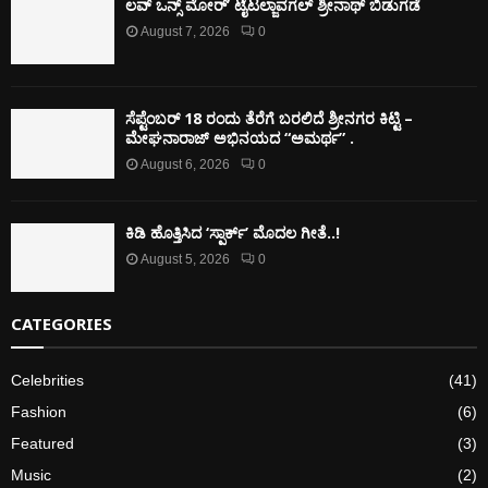
ಲವ್ ಒನ್ಸ್ ಮೋರ್’ ಟೈಟಲ್ಜಾವಗಲ್ ಶ್ರೀನಾಥ್ ಬಿಡುಗಡೆ
August 7, 2026
0
ಸೆಪ್ಟೆಂಬರ್ 18 ರಂದು ತೆರೆಗೆ ಬರಲಿದೆ ಶ್ರೀನಗರ ಕಿಟ್ಟಿ –
ಮೇಘನಾರಾಜ್ ಅಭಿನಯದ “ಅಮರ್ಥ” .
August 6, 2026
0
ಕಿಡಿ‌‌ ಹೊತ್ತಿಸಿದ ‘ಸ್ಪಾರ್ಕ್’ ಮೊದಲ‌ ಗೀತೆ..!
August 5, 2026
0
CATEGORIES
Celebrities
(41)
Fashion
(6)
Featured
(3)
Music
(2)