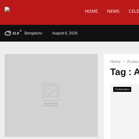
HOME
NEWS
CELE
C
Bengaluru
August 6, 2026
21.9
Home
Actres
Tag : 
Celebrities