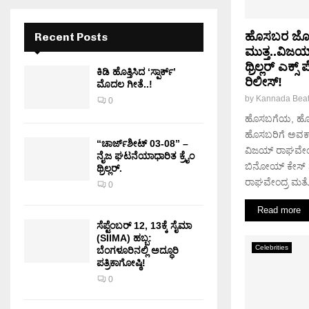
ಹೊಸಬರ ಜೊತೆ 
Recent Posts
ಮುತ್ತ..ವಿಜ
ಥ್ರಿಲ್ಲರ್ ಎಕ್
ಕಿಡಿ‌‌ ಹೊತ್ತಿಸಿದ ‘ಸ್ಪಾರ್ಕ್’
ರಿಲೀಸ್!
ಮೊದಲ‌ ಗೀತೆ..!
by
Kannada Bea
0
ಹೊಸಬಗೆಯ, ಹೊಸತ
ಹೊಸಬರಿಗೆ ಅವಕಾಶ
“ಚಾರ್ಜ್‌ಶೀಟ್ 03-08” –
ವಿಜಯ್ ರಾಘವೇಂದ
ನೈಜ ಘಟನೆಯಾಧಾರಿತ ಕ್ರೈಂ
ಬಿನೋಯ್ ಕೇಸ್ 
ಥ್ರಿಲ್ಲರ್.
ರಾಘವೇಂದ್ರ ಮತ್ತ
0
Read more
ಸೆಪ್ಟೆಂಬರ್ 12, 13ಕ್ಕೆ ಸೈಮಾ
(SIIMA) ಹಬ್ಬ:
Celebrities
ಬೆಂಗಳೂರಿನಲ್ಲಿ ಅದ್ಧೂರಿ
ಪತ್ರಿಕಾಗೋಷ್ಠಿ!
0