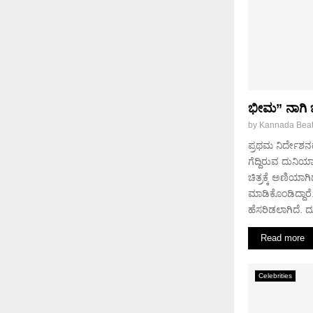
ಭೀಮ” ನಾಗಿ ಬ
by
Kannada Bea
ಪ್ರಥಮ ನಿರ್ದೇ
ಗೆದ್ದಿರುವ ದುನಿ
ಚಿತ್ರಕ್ಕೆ ಅಣಿಯಾಗ
ಮಾಡಿಕೊಂಡಿದ್ದಾರೆ
ಹೆಸರಿಡಲಾಗಿದೆ. 
Read more
Celebrities