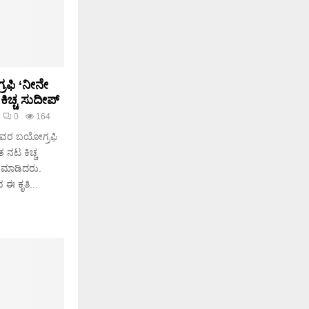
ರಫಿ ‘ನೀನೇ
ಿಚ್ಚ ಸುದೀಪ್
0
164
 ಅವರ ಬಯೋಗ್ರಫಿ
 ನಟ ಕಿಚ್ಚ
ೆ ಮಾಡಿದರು.
 ಈ ಕೃತಿ...