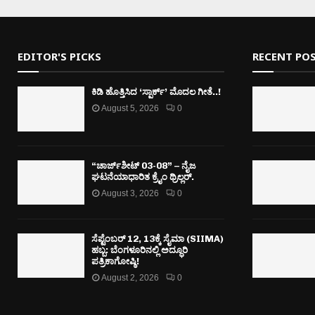
EDITOR'S PICKS
RECENT PO
ಕಿಡಿ‌‌ ಹೊತ್ತಿಸಿದ ‘ಸ್ಪಾರ್ಕ್’ ಮೊದಲ‌ ಗೀತೆ..!
August 5, 2026
0
“ಚಾರ್ಜ್‌ಶೀಟ್ 03-08” – ನೈಜ
ಘಟನೆಯಾಧಾರಿತ ಕ್ರೈಂ ಥ್ರಿಲ್ಲರ್.
August 3, 2026
0
ಸೆಪ್ಟೆಂಬರ್ 12, 13ಕ್ಕೆ ಸೈಮಾ (SIIMA)
ಹಬ್ಬ: ಬೆಂಗಳೂರಿನಲ್ಲಿ ಅದ್ಧೂರಿ
ಪತ್ರಿಕಾಗೋಷ್ಠಿ!
August 2, 2026
0