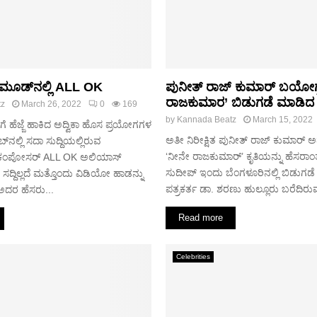
ಿ ಮೂಡ್​ನಲ್ಲಿ ALL OK
ಪುನೀತ್ ರಾಜ್ ಕುಮಾರ್ ಬಯೋಗ್
ರಾಜಕುಮಾರ’ ಬಿಡುಗಡೆ ಮಾಡಿದ ಕ
tz
March 26, 2022
0
169
by
Kannada Beatz
March 15, 2022
ೆ ಹೆಜ್ಜೆ ಹಾಕಿದ ಅದ್ವಿಕಾ ಹೊಸ ಪ್ರಯೋಗಗಳ
ಅತೀ ನಿರೀಕ್ಷಿತ ಪುನೀತ್ ರಾಜ್ ಕುಮಾರ್
ಲ್ಲಿ ಸದಾ ಸುದ್ದಿಯಲ್ಲಿರುವ
‘ನೀನೇ ರಾಜಕುಮಾರ್’ ಕೃತಿಯನ್ನು ಹೆಸರಾಂತ
್​, ಕಂಪೋಸರ್​ ALL OK ಅಲಿಯಾಸ್​
ಸುದೀಪ್ ಇಂದು ಬೆಂಗಳೂರಿನಲ್ಲಿ ಬಿಡುಗಡ
ದ್ದಿಲ್ಲದೆ ಮತ್ತೊಂದು ವಿಡಿಯೋ ಹಾಡನ್ನು
ಪತ್ರಕರ್ತ ಡಾ. ಶರಣು ಹುಲ್ಲೂರು ಬರೆದಿರುವ
 ಅದರ ಹೆಸರು...
Read more
Celebrities