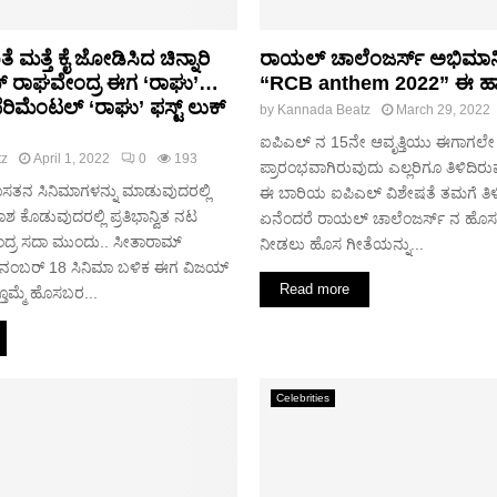
ಮತ್ತೆ ಕೈ ಜೋಡಿಸಿದ ಚಿನ್ನಾರಿ
ರಾಯಲ್ ಚಾಲೆಂಜರ್ಸ್ ಅಭಿಮಾನಿ
ಯ್ ರಾಘವೇಂದ್ರ ಈಗ ‘ರಾಘು’…
“RCB anthem 2022” ಈ ಹ
ಸ್ ಪೆರಿಮೆಂಟಲ್ ‘ರಾಘು’ ಫಸ್ಟ್ ಲುಕ್
by
Kannada Beatz
March 29, 2022
ಐಪಿಎಲ್ ನ 15ನೇ ಆವೃತ್ತಿಯು ಈಗಾಗಲೇ
tz
April 1, 2022
0
193
ಪ್ರಾರಂಭವಾಗಿರುವುದು ಎಲ್ಲರಿಗೂ ತಿಳಿದಿ
ನ ಸಿನಿಮಾಗಳನ್ನು ಮಾಡುವುದರಲ್ಲಿ
ಈ ಬಾರಿಯ ಐಪಿಎಲ್ ವಿಶೇಷತೆ ತಮಗೆ ತಿಳ
 ಕೊಡುವುದರಲ್ಲಿ ಪ್ರತಿಭಾನ್ವಿತ ನಟ
ಏನೆಂದರೆ ರಾಯಲ್ ಚಾಲೆಂಜರ್ಸ್ ನ ಹೊಸ ತಂಡ
್ರ ಸದಾ ಮುಂದು.. ಸೀತಾರಾಮ್
ನೀಡಲು ಹೊಸ ಗೀತೆಯನ್ನು...
ನಂಬರ್ 18 ಸಿನಿಮಾ ಬಳಿಕ ಈಗ ವಿಜಯ್
Read more
ೊಮ್ಮೆ ಹೊಸಬರ...
Celebrities