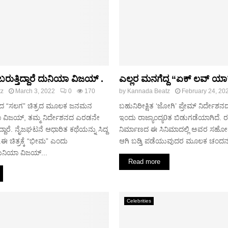
ರುತ್ತಿದ್ದಾರೆ ದುನಿಯಾ ವಿಜಯ್ .
ಎಲ್ಲರ ಮನಗೆದ್ದ “ಏಕ್ ಲವ್ ಯಾ
tz
March 3, 2022
0
170
by
Kannada Beatz
February 24, 20
ಶನದ “ಸಲಗ” ಚಿತ್ರದ ಮೂಲಕ ಜನಮನ
ಬಹುನಿರೀಕ್ಷಿತ ‘ಜೋಗಿ’ ಪ್ರೇಮ್ ನಿರ್ದೇಶ
ಯಾ ವಿಜಯ್, ತಮ್ಮ ನಿರ್ದೇಶನದ ಎರಡನೇ
ಇಂದು ರಾಜ್ಯಾಂದ್ಯ0ತ ಬಿಡುಗಡೆಯಾಗಿದೆ. ರಕ್
ಿದ್ದಾರೆ. ನೈಜಘಟನೆ ಆಧಾರಿತ ಕಥೆಯನ್ನು ಸಿದ್ದ
ನಿರ್ಮಾಣದ ಈ ಸಿನಿಮಾದಲ್ಲಿ ಅವರ ಸ
.ಈ ಚಿತ್ರಕ್ಕೆ “ಭೀಮ” ಎಂದು
ಆಗಿ ಬಡ್ತಿ ಪಡೆಯುವುದರ ಮೂಲಕ ಚಂದನವನಕ್
ದುನಿಯಾ ವಿಜಯ್...
Read more
Celebrities