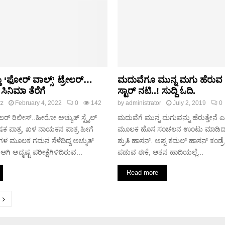
ು ‘ಫೋರ್ ವಾಲ್ಸ್’ ಟ್ರೇಲರ್…
ಮದುವೆಗೂ ಮುನ್ನ ಮಗು ಹೆರುವ
ೆ ಸಿನಿಮಾ ತೆರೆಗೆ
ಸ್ಟಾರ್ ನಟಿ..! ಸುದ್ದಿ ಓದಿ.
tz
February 4, 2022
0
142
by
administrator
July 2, 2019
0
ೇಲರ್ ರಿಲೀಸ್..ಹೀರೋ ಅಚ್ಯುತ್ ಸ್ಟೈಲ್
ಮದುವೆಗೆ ಮುನ್ನ ಮಗುವನ್ನು ಹೆರುತ್ತೇನ
ಕ ಪಾತ್ರ, ಖಳ ನಾಯಕನ ಪಾತ್ರ ಹೀಗೆ
ಮೂಲಕ ಹೊಸ ಸಂಚಲನ ಉಂಟು ಮಾಡಿದ್ದಾಳೆ 
ಗಳ ಮೂಲಕ ಗಮನ ಸೆಳೆದಿದ್ದ ಅಚ್ಯುತ್
ಶ್ರುತಿ ಹಾಸನ್. ಅಪ್ಪ ಕಮಲ್ ಹಾಸನ್ ಕಂಡ್ರ
 ಅದೃಷ್ಟ ಪರೀಕ್ಷೆಗಿಳಿದಿರುವ...
ಪಡುವ ಈಕೆ, ಆತನ ಹಾದಿಯಲ್ಲೆ...
Read more
tion