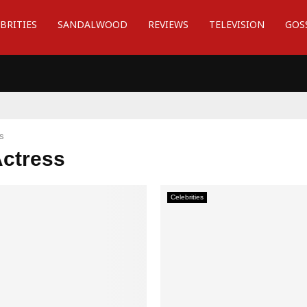
BRITIES
SANDALWOOD
REVIEWS
TELEVISION
GOS
s
Actress
Celebrities