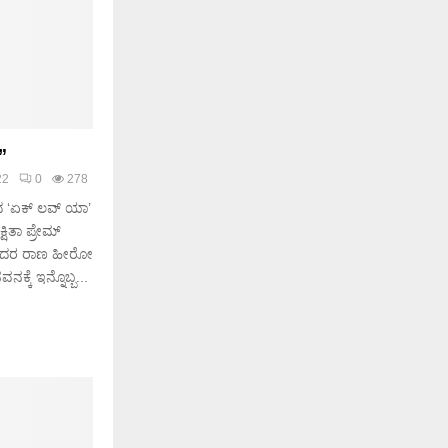
”
22
0
278
ನದ ‘ಏಕ್ ಲವ್ ಯಾ’
ಷಿತಾ ಪ್ರೇಮ್
ಹೋದರ ರಾಣ ಹೀರೋ
ಕೆ ಇನ್ನೊಬ್ಬ...