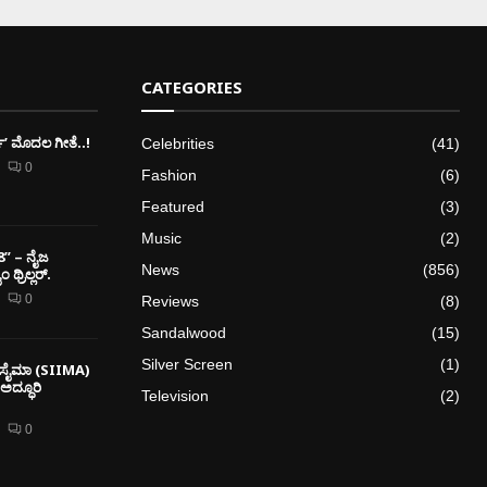
CATEGORIES
ರ್ಕ್’ ಮೊದಲ‌ ಗೀತೆ..!
Celebrities
(41)
0
Fashion
(6)
Featured
(3)
Music
(2)
8” – ನೈಜ
News
(856)
ಥ್ರಿಲ್ಲರ್.
0
Reviews
(8)
Sandalwood
(15)
Silver Screen
(1)
್ಕೆ ಸೈಮಾ (SIIMA)
 ಅದ್ಧೂರಿ
Television
(2)
0