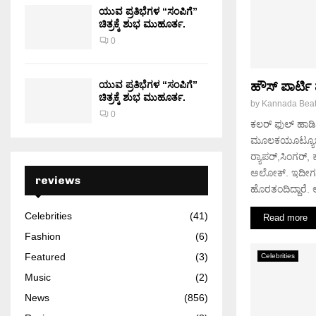
ಯುವ ಪ್ರತಿಭೆಗಳ “ಸಂಪಿಗೆ”
ಚಿತ್ರಕ್ಕೆ ಶುಭ ಮುಹೂರ್ತ.
0
ಯುವ ಪ್ರತಿಭೆಗಳ “ಸಂಪಿಗೆ”
ಹೌಸ್​ ಪಾರ್ಟ
ಚಿತ್ರಕ್ಕೆ ಶುಭ ಮುಹೂರ್ತ.
by
Kannada Bea
0
ಕಲರ್ ಫುಲ್ ಹಾಡಿಗ
ಮೂಲಕಯೂಟ್ಯೂಬ್​ನ
ರ‍್ಯಾಪರ್,ಸಿಂಗರ
ಅಲೋಕ್​. ಇದೀಗ ಸ
reviews
ಹೊರತಂದಿದ್ದಾರೆ.
Celebrities
(41)
Read more
Fashion
(6)
Featured
(3)
Celebrities
Music
(2)
News
(856)