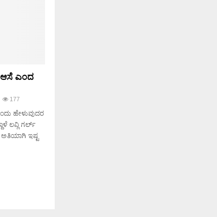
 ಆಸೆ ಎಂದ
177
ೆ ಎಂದು ಹೇಳುವುದರ
ಲವ್ಲಿ ಗರ್ಲ್
ೆ ಅತಿಯಾಗಿ ಇಷ್ಟ