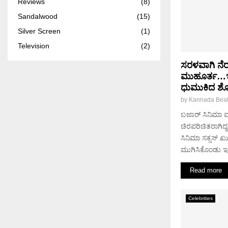
Reviews
(8)
Sandalwood
(15)
Silver Screen
(1)
Television
(2)
ಸರಳವಾಗಿ ನೆ
ಮುಹೂರ್ತ…ಇಂ
ಧುಮುಕಿದ ಶೋಕ
by
Kannada Bea
ಬಜಾರ್ ಸಿನಿಮಾ ಮೂಲ
ಚಿರಪರಿಚಿತರಾಗಿದ್ದ
ಸಿನಿಮಾ ಸಕ್ಸಸ್ ಖು
ಮುಗಿಸಿಕೊಂಡು ಇ
Read more
Celebrities