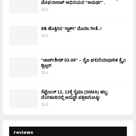
ಮೇಘನಾರಾಜ್ ಅಭಿನಯದ “ಅಮರ್ಥ” .
0
ಕಿಡಿ‌‌ ಹೊತ್ತಿಸಿದ ‘ಸ್ಪಾರ್ಕ್’ ಮೊದಲ‌ ಗೀತೆ..!
0
“ಚಾರ್ಜ್‌ಶೀಟ್ 03-08” – ನೈಜ ಘಟನೆಯಾಧಾರಿತ ಕ್ರೈಂ
ಥ್ರಿಲ್ಲರ್.
0
ಸೆಪ್ಟೆಂಬರ್ 12, 13ಕ್ಕೆ ಸೈಮಾ (SIIMA) ಹಬ್ಬ:
ಬೆಂಗಳೂರಿನಲ್ಲಿ ಅದ್ಧೂರಿ ಪತ್ರಿಕಾಗೋಷ್ಠಿ!
0
reviews