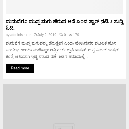
ಮದುವೆಗೂ ಮುನ್ನ ಮಗು ಹೆರುವ ಆಸೆ ಎಂದ ಸ್ಟಾರ್ ನಟಿ..! ಸುದ್ದಿ
ಓದಿ.
by
administrator
July 2, 2019
0
179
ಮದುವೆಗೆ ಮುನ್ನ ಮಗುವನ್ನು ಹೆರುತ್ತೇನೆ ಎಂದು ಹೇಳುವುದರ ಮೂಲಕ ಹೊಸ
ಸಂಚಲನ ಉಂಟು ಮಾಡಿದ್ದಾಳೆ ಲವ್ಲಿ ಗರ್ಲ್ ಶ್ರುತಿ ಹಾಸನ್. ಅಪ್ಪ ಕಮಲ್ ಹಾಸನ್
ಕಂಡ್ರೆ ಅತಿಯಾಗಿ ಇಷ್ಟ ಪಡುವ ಈಕೆ, ಆತನ ಹಾದಿಯಲ್ಲೆ...
Read more