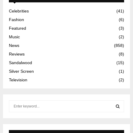
Celebrities
(41)
Fashion
(6)
Featured
(3)
Music
(2)
News
(858)
Reviews
(8)
Sandalwood
(15)
Silver Screen
(1)
Television
(2)
S
e
a
S
r
c
E