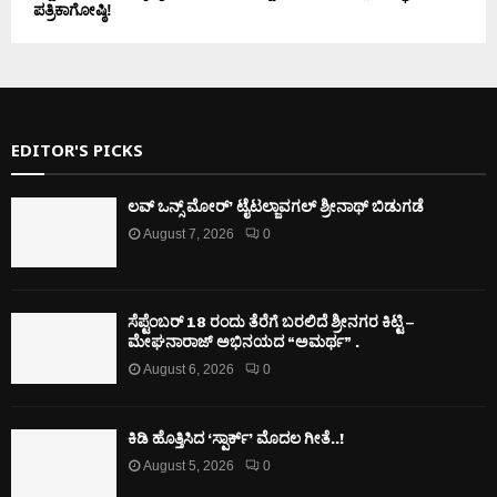
ಪತ್ರಿಕಾಗೋಷ್ಠಿ!
EDITOR'S PICKS
ಲವ್ ಒನ್ಸ್ ಮೋರ್’ ಟೈಟಲ್ಜಾವಗಲ್ ಶ್ರೀನಾಥ್ ಬಿಡುಗಡೆ
August 7, 2026
0
ಸೆಪ್ಟೆಂಬರ್ 18 ರಂದು ತೆರೆಗೆ ಬರಲಿದೆ ಶ್ರೀನಗರ ಕಿಟ್ಟಿ –
ಮೇಘನಾರಾಜ್ ಅಭಿನಯದ “ಅಮರ್ಥ” .
August 6, 2026
0
ಕಿಡಿ‌‌ ಹೊತ್ತಿಸಿದ ‘ಸ್ಪಾರ್ಕ್’ ಮೊದಲ‌ ಗೀತೆ..!
August 5, 2026
0