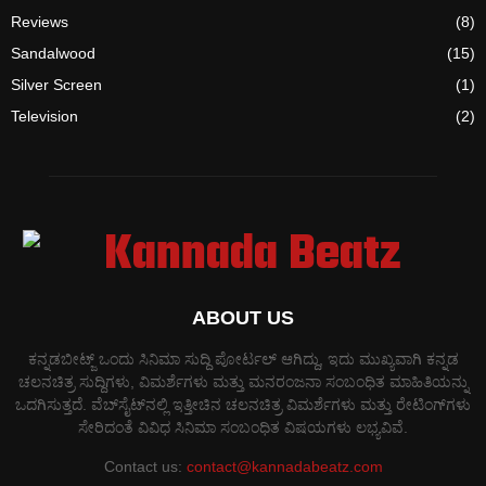
Reviews
(8)
Sandalwood
(15)
Silver Screen
(1)
Television
(2)
ABOUT US
ಕನ್ನಡಬೀಟ್ಜ್ ಒಂದು ಸಿನಿಮಾ ಸುದ್ದಿ ಪೋರ್ಟಲ್ ಆಗಿದ್ದು, ಇದು ಮುಖ್ಯವಾಗಿ ಕನ್ನಡ
ಚಲನಚಿತ್ರ ಸುದ್ದಿಗಳು, ವಿಮರ್ಶೆಗಳು ಮತ್ತು ಮನರಂಜನಾ ಸಂಬಂಧಿತ ಮಾಹಿತಿಯನ್ನು
ಒದಗಿಸುತ್ತದೆ. ವೆಬ್‌ಸೈಟ್‌ನಲ್ಲಿ ಇತ್ತೀಚಿನ ಚಲನಚಿತ್ರ ವಿಮರ್ಶೆಗಳು ಮತ್ತು ರೇಟಿಂಗ್‌ಗಳು
ಸೇರಿದಂತೆ ವಿವಿಧ ಸಿನಿಮಾ ಸಂಬಂಧಿತ ವಿಷಯಗಳು ಲಭ್ಯವಿವೆ.
Contact us:
contact@kannadabeatz.com