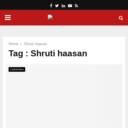
Facebook
Twitter
Linkedin
Youtube
Rss
PRIMARY
MENU
Home
Shruti haasan
Tag : Shruti haasan
Celebrities