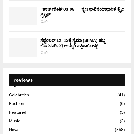
“ಚಾರ್ಜ್‌ಶೀಟ್ 03-08” – ನೈಜ ಘಟನೆಯಾಧಾರಿತ ಕ್ರೈಂ
ಥ್ರಿಲ್ಲರ್.
0
ಸೆಪ್ಟೆಂಬರ್ 12, 13ಕ್ಕೆ ಸೈಮಾ (SIIMA) ಹಬ್ಬ:
ಬೆಂಗಳೂರಿನಲ್ಲಿ ಅದ್ಧೂರಿ ಪತ್ರಿಕಾಗೋಷ್ಠಿ!
0
reviews
Celebrities
(41)
Fashion
(6)
Featured
(3)
Music
(2)
News
(858)