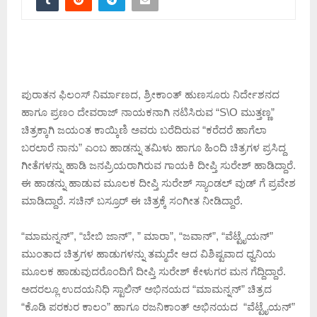
ಪುರಾತನ ಫಿಲಂಸ್ ನಿರ್ಮಾಣದ, ಶ್ರೀಕಾಂತ್ ಹುಣಸೂರು ನಿರ್ದೇಶನದ
ಹಾಗೂ ಪ್ರಣಂ ದೇವರಾಜ್ ನಾಯಕನಾಗಿ ನಟಿಸಿರುವ “S\O ಮುತ್ತಣ್ಣ”
ಚಿತ್ರಕ್ಕಾಗಿ ಜಯಂತ ಕಾಯ್ಕಿಣಿ ಅವರು ಬರೆದಿರುವ “ಕರೆದರೆ ಹಾಗೆಲಾ
ಬರಲಾರೆ ನಾನು” ಎಂಬ ಹಾಡನ್ನು ತಮಿಳು ಹಾಗೂ ಹಿಂದಿ ಚಿತ್ರಗಳ ಪ್ರಸಿದ್ದ
ಗೀತೆಗಳನ್ನು ಹಾಡಿ ಜನಪ್ರಿಯರಾಗಿರುವ ಗಾಯಕಿ ದೀಪ್ತಿ ಸುರೇಶ್ ಹಾಡಿದ್ದಾರೆ.
ಈ ಹಾಡನ್ನು ಹಾಡುವ ಮೂಲಕ ದೀಪ್ತಿ ಸುರೇಶ್ ಸ್ಯಾಂಡಲ್ ವುಡ್ ಗೆ ಪ್ರವೇಶ
ಮಾಡಿದ್ದಾರೆ. ಸಚಿನ್ ಬಸ್ರೂರ್ ಈ ಚಿತ್ರಕ್ಕೆ ಸಂಗೀತ ನೀಡಿದ್ದಾರೆ.
“ಮಾಮನ್ನನ್”, “ಬೇಬಿ ಜಾನ್”, ” ಮಾರಾ”, “ಜವಾನ್”, “ವೆಟ್ಟೈಯನ್”
ಮುಂತಾದ ಚಿತ್ರಗಳ ಹಾಡುಗಳನ್ನು ತಮ್ಮದೇ ಆದ ವಿಶಿಷ್ಟವಾದ ಧ್ವನಿಯ
ಮೂಲಕ ಹಾಡುವುದರೊಂದಿಗೆ ದೀಪ್ತಿ ಸುರೇಶ್ ಕೇಳುಗರ ಮನ ಗೆದ್ದಿದ್ದಾರೆ.
ಅದರಲ್ಲೂ ಉದಯನಿಧಿ ಸ್ಟಾಲಿನ್ ಅಭಿನಯದ “ಮಾಮನ್ನನ್” ಚಿತ್ರದ
“ಕೊಡಿ ಪರಕುರ ಕಾಲಂ” ಹಾಗೂ ರಜನಿಕಾಂತ್ ಅಭಿನಯದ “ವೆಟ್ಟೈಯನ್”