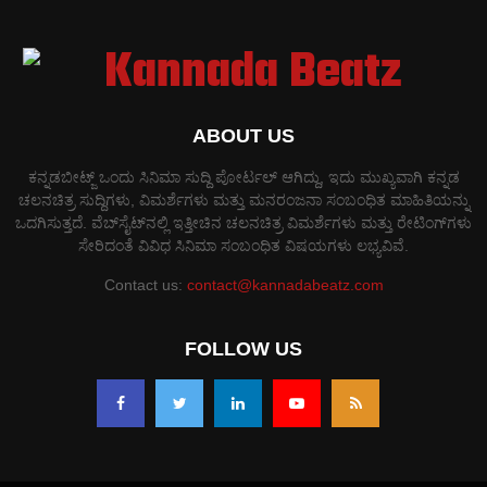
ABOUT US
ಕನ್ನಡಬೀಟ್ಜ್ ಒಂದು ಸಿನಿಮಾ ಸುದ್ದಿ ಪೋರ್ಟಲ್ ಆಗಿದ್ದು, ಇದು ಮುಖ್ಯವಾಗಿ ಕನ್ನಡ
ಚಲನಚಿತ್ರ ಸುದ್ದಿಗಳು, ವಿಮರ್ಶೆಗಳು ಮತ್ತು ಮನರಂಜನಾ ಸಂಬಂಧಿತ ಮಾಹಿತಿಯನ್ನು
ಒದಗಿಸುತ್ತದೆ. ವೆಬ್‌ಸೈಟ್‌ನಲ್ಲಿ ಇತ್ತೀಚಿನ ಚಲನಚಿತ್ರ ವಿಮರ್ಶೆಗಳು ಮತ್ತು ರೇಟಿಂಗ್‌ಗಳು
ಸೇರಿದಂತೆ ವಿವಿಧ ಸಿನಿಮಾ ಸಂಬಂಧಿತ ವಿಷಯಗಳು ಲಭ್ಯವಿವೆ.
Contact us:
contact@kannadabeatz.com
FOLLOW US