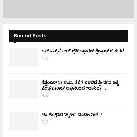
Recent Posts
ಲವ್ ಒನ್ಸ್ ಮೋರ್’ ಟೈಟಲ್ಜಾವಗಲ್ ಶ್ರೀನಾಥ್ ಬಿಡುಗಡೆ
0
ಸೆಪ್ಟೆಂಬರ್ 18 ರಂದು ತೆರೆಗೆ ಬರಲಿದೆ ಶ್ರೀನಗರ ಕಿಟ್ಟಿ –
ಮೇಘನಾರಾಜ್ ಅಭಿನಯದ “ಅಮರ್ಥ” .
0
ಕಿಡಿ‌‌ ಹೊತ್ತಿಸಿದ ‘ಸ್ಪಾರ್ಕ್’ ಮೊದಲ‌ ಗೀತೆ..!
0