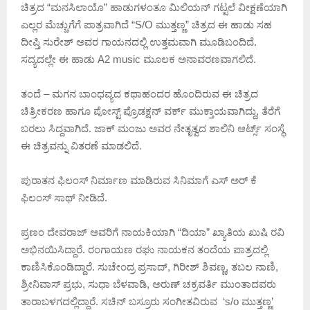
ಚಿತ್ರದ “ಮನಸಿಲಾಯೊ” ಹಾಡುಗಳಂತೂ ಮಿಲಿಯನ್ ಗಟ್ಟಲೆ ವೀಕ್ಷಣೆಯಾಗಿ
ಎಲ್ಲರ ಮೆಚ್ಚುಗೆಗೆ ಪಾತ್ರವಾಗಿದೆ “S/O ಮುತ್ತಣ್ಣ” ಚಿತ್ರದ ಈ ಹಾಡು ಸಹ
ದೀಪ್ತಿ ಸುರೇಶ್ ಅವರ ಗಾಯನದಲ್ಲಿ ಉತ್ತಮವಾಗಿ ಮೂಡಿಬಂದಿದೆ.
ಸದ್ಯದಲ್ಲೇ ಈ ಹಾಡು A2 music ಮೂಲಕ ಅನಾವರಣವಾಗಲಿದೆ.
ತಂದೆ – ಮಗನ ಬಾಂಧವ್ಯದ ಕಥಾಹಂದರ ಹೊಂದಿರುವ ಈ ಚಿತ್ರದ
ಚಿತ್ರೀಕರಣ ಹಾಗೂ ಪೋಸ್ಟ್ ಪ್ರೊಡಕ್ಷನ್ ವರ್ಕ್ ಮುಕ್ತಾಯವಾಗಿದ್ದು, ತೆರೆಗೆ
ಬರಲು ಸಿದ್ದವಾಗಿದೆ. ಜಾಕ್ ಮಂಜು ಅವರ ನೇತೃತ್ವದ ಶಾಲಿನಿ‌ ಆರ್ಟ್ಸ್ ಸಂಸ್ಥೆ
ಈ ಚಿತ್ರವನ್ನು ವಿತರಣೆ ಮಾಡಲಿದೆ.
ಪುರಾತನ ಫಿಲಂಸ್ ನಿರ್ಮಾಣ ಮಾಡಿರುವ ಸಿನಿಮಾಗೆ ಎಸ್ ಅರ್ ಕೆ
ಫಿಲಂಸ್ ಸಾಥ್ ನೀಡಿದೆ‌.
ಪ್ರಣಂ ದೇವರಾಜ್ ಅವರಿಗೆ ನಾಯಕಿಯಾಗಿ “ದಿಯಾ” ಖ್ಯಾತಿಯ ಖುಷಿ ರವಿ
ಅಭಿನಯಿಸಿದ್ದಾರೆ. ರಂಗಾಯಣ ರಘು ನಾಯಕನ ತಂದೆಯ ಪಾತ್ರದಲ್ಲಿ
ಕಾಣಿಸಿಕೊಂಡಿದ್ದಾರೆ. ಸುಚೇಂದ್ರ ಪ್ರಸಾದ್‌, ಗಿರೀಶ್‌ ಶಿವಣ್ಣ, ತಬಲ ನಾಣಿ,
ಶ್ರೀನಿವಾಸ್‌ ಪ್ರಭು, ಸುಧಾ ಬೆಳವಾಡಿ, ಅರುಣ್‌ ಚಕ್ರವರ್ತಿ ಮುಂತಾದವರು
ತಾರಾಬಳಗದಲ್ಲಿದ್ದಾರೆ. ಸಚಿನ್ ಬಸ್ರೂರು ಸಂಗೀತವಿರುವ ‘s/o ಮುತ್ತಣ್ಣ’