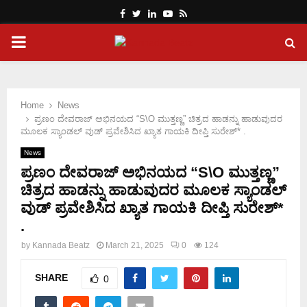
Facebook
Twitter
Linkedin
Youtube
Rss
PRIMARY
MENU
Home
News
ಪ್ರಣಂ ದೇವರಾಜ್ ಅಭಿನಯದ “S\O ಮುತ್ತಣ್ಣ” ಚಿತ್ರದ ಹಾಡನ್ನು ಹಾಡುವುದರ
ಮೂಲಕ ಸ್ಯಾಂಡಲ್ ವುಡ್ ಪ್ರವೇಶಿಸಿದ ಖ್ಯಾತ ಗಾಯಕಿ ದೀಪ್ತಿ ಸುರೇಶ್* .
News
ಪ್ರಣಂ ದೇವರಾಜ್ ಅಭಿನಯದ “S\O ಮುತ್ತಣ್ಣ”
ಚಿತ್ರದ ಹಾಡನ್ನು ಹಾಡುವುದರ ಮೂಲಕ ಸ್ಯಾಂಡಲ್
ವುಡ್ ಪ್ರವೇಶಿಸಿದ ಖ್ಯಾತ ಗಾಯಕಿ ದೀಪ್ತಿ ಸುರೇಶ್*
.
by
Kannada Beatz
March 21, 2025
0
124
SHARE
0