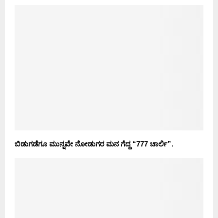
ಬಿಡುಗಡೆಗೂ ಮುನ್ನವೇ ನೋಡುಗರ ಮನ ಗೆದ್ದ “777 ಚಾರ್ಲಿ”.