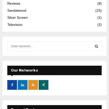
Reviews
(8)
Sandalwood
(15)
Silver Screen
(1)
Television
(2)
S
e
a
S
r
c
E
h
Our Networks
f
A
o
r
R
:
C
H