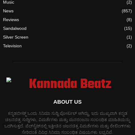
Music
(2)
News
(857)
Reviews
(8)
Sandalwood
(15)
Silver Screen
(1)
Television
(2)
ABOUT US
ಕನ್ನಡಬೀಟ್ಜ್ ಒಂದು ಸಿನಿಮಾ ಸುದ್ದಿ ಪೋರ್ಟಲ್ ಆಗಿದ್ದು, ಇದು ಮುಖ್ಯವಾಗಿ ಕನ್ನಡ
ಚಲನಚಿತ್ರ ಸುದ್ದಿಗಳು, ವಿಮರ್ಶೆಗಳು ಮತ್ತು ಮನರಂಜನಾ ಸಂಬಂಧಿತ ಮಾಹಿತಿಯನ್ನು
ಒದಗಿಸುತ್ತದೆ. ವೆಬ್‌ಸೈಟ್‌ನಲ್ಲಿ ಇತ್ತೀಚಿನ ಚಲನಚಿತ್ರ ವಿಮರ್ಶೆಗಳು ಮತ್ತು ರೇಟಿಂಗ್‌ಗಳು
ಸೇರಿದಂತೆ ವಿವಿಧ ಸಿನಿಮಾ ಸಂಬಂಧಿತ ವಿಷಯಗಳು ಲಭ್ಯವಿವೆ.