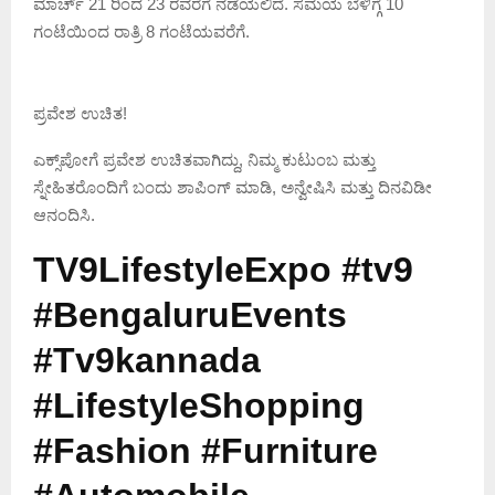
ಮಾರ್ಚ್ 21 ರಿಂದ 23 ರವರೆಗೆ ನಡೆಯಲಿದೆ. ಸಮಯ ಬೆಳಿಗ್ಗೆ 10
ಗಂಟೆಯಿಂದ ರಾತ್ರಿ 8 ಗಂಟೆಯವರೆಗೆ.
ಪ್ರವೇಶ ಉಚಿತ!
ಎಕ್ಸ್‌ಪೋಗೆ ಪ್ರವೇಶ ಉಚಿತವಾಗಿದ್ದು, ನಿಮ್ಮ ಕುಟುಂಬ ಮತ್ತು
ಸ್ನೇಹಿತರೊಂದಿಗೆ ಬಂದು ಶಾಪಿಂಗ್ ಮಾಡಿ, ಅನ್ವೇಷಿಸಿ ಮತ್ತು ದಿನವಿಡೀ
ಆನಂದಿಸಿ.
TV9LifestyleExpo #tv9
#BengaluruEvents
#Tv9kannada
#LifestyleShopping
#Fashion #Furniture