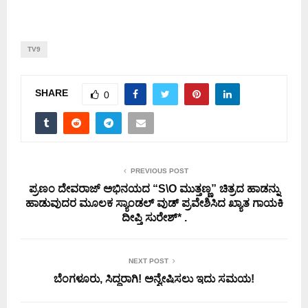
TV9
SHARE
0
PREVIOUS POST
ಪ್ರಣಂ ದೇವರಾಜ್ ಅಭಿನಯದ “S\O ಮುತ್ತಣ್ಣ” ಚಿತ್ರದ ಹಾಡನ್ನು
ಹಾಡುವುದರ ಮೂಲಕ ಸ್ಯಾಂಡಲ್ ವುಡ್ ಪ್ರವೇಶಿಸಿದ ಖ್ಯಾತ ಗಾಯಕಿ
ದೀಪ್ತಿ ಸುರೇಶ್* .
NEXT POST
ಬೆಂಗಳೂರು, ಸಿದ್ಧರಾಗಿ! ಅನ್ವೇಷಿಸಲು ಇದು ಸಮಯ!