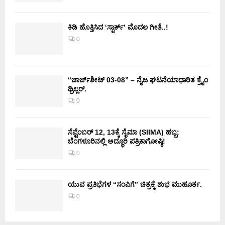
ಕಿಡಿ‌‌ ಹೊತ್ತಿಸಿದ ‘ಸ್ಪಾರ್ಕ್’ ಮೊದಲ‌ ಗೀತೆ..!
0
“ಚಾರ್ಜ್‌ಶೀಟ್ 03-08” – ನೈಜ ಘಟನೆಯಾಧಾರಿತ ಕ್ರೈಂ
ಥ್ರಿಲ್ಲರ್.
0
ಸೆಪ್ಟೆಂಬರ್ 12, 13ಕ್ಕೆ ಸೈಮಾ (SIIMA) ಹಬ್ಬ:
ಬೆಂಗಳೂರಿನಲ್ಲಿ ಅದ್ಧೂರಿ ಪತ್ರಿಕಾಗೋಷ್ಠಿ!
0
ಯುವ ಪ್ರತಿಭೆಗಳ “ಸಂಪಿಗೆ” ಚಿತ್ರಕ್ಕೆ ಶುಭ ಮುಹೂರ್ತ.
0