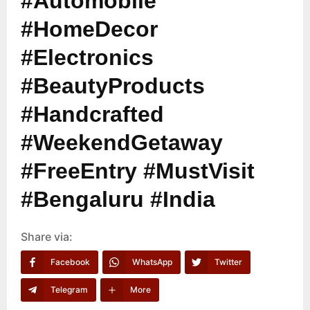
#Automobile
#HomeDecor
#Electronics
#BeautyProducts
#Handcrafted
#WeekendGetaway
#FreeEntry #MustVisit
#Bengaluru #India
Share via:
Facebook
WhatsApp
Twitter
Telegram
More