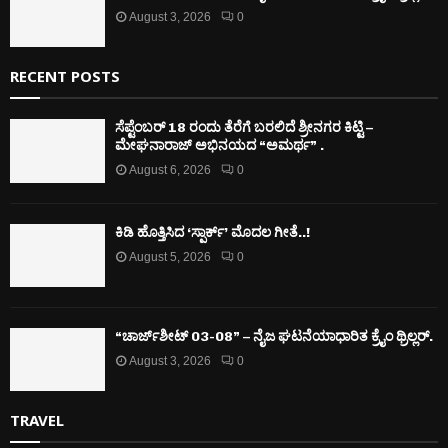
August 3, 2026
0
RECENT POSTS
ಸೆಪ್ಟೆಂಬರ್ 18 ರಂದು ತೆರೆಗೆ ಬರಲಿದೆ ಶ್ರೀನಗರ ಕಿಟ್ಟಿ –
ಮೇಘನಾರಾಜ್ ಅಭಿನಯದ “ಅಮರ್ಥ” .
August 6, 2026
0
ಕಿಡಿ‌‌ ಹೊತ್ತಿಸಿದ ‘ಸ್ಪಾರ್ಕ್’ ಮೊದಲ‌ ಗೀತೆ..!
August 5, 2026
0
“ಚಾರ್ಜ್‌ಶೀಟ್ 03-08” – ನೈಜ ಘಟನೆಯಾಧಾರಿತ ಕ್ರೈಂ ಥ್ರಿಲ್ಲರ್.
August 3, 2026
0
TRAVEL