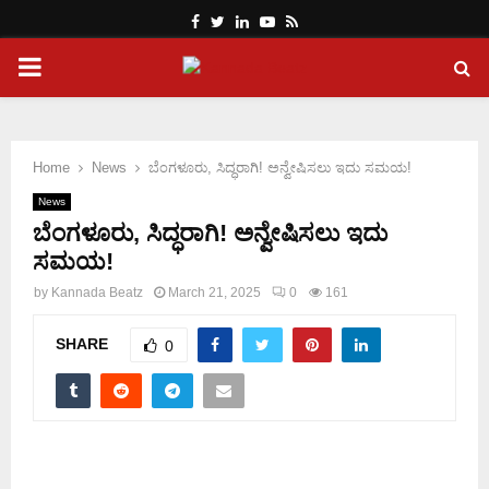
Facebook
Twitter
Linkedin
Youtube
Rss
PRIMARY
MENU
Home
News
ಬೆಂಗಳೂರು, ಸಿದ್ಧರಾಗಿ! ಅನ್ವೇಷಿಸಲು ಇದು ಸಮಯ!
News
ಬೆಂಗಳೂರು, ಸಿದ್ಧರಾಗಿ! ಅನ್ವೇಷಿಸಲು ಇದು
ಸಮಯ!
by
Kannada Beatz
March 21, 2025
0
161
SHARE
0