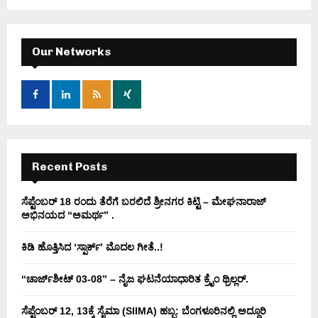
a
S
r
c
E
h
Our Networks
f
A
o
r
R
:
C
H
Recent Posts
ಸೆಪ್ಟೆಂಬರ್ 18 ರಂದು ತೆರೆಗೆ ಬರಲಿದೆ ಶ್ರೀನಗರ ಕಿಟ್ಟಿ – ಮೇಘನಾರಾಜ್
ಅಭಿನಯದ “ಅಮರ್ಥ” .
ಕಿಡಿ‌‌ ಹೊತ್ತಿಸಿದ ‘ಸ್ಪಾರ್ಕ್’ ಮೊದಲ‌ ಗೀತೆ..!
“ಚಾರ್ಜ್‌ಶೀಟ್ 03-08” – ನೈಜ ಘಟನೆಯಾಧಾರಿತ ಕ್ರೈಂ ಥ್ರಿಲ್ಲರ್.
ಸೆಪ್ಟೆಂಬರ್ 12, 13ಕ್ಕೆ ಸೈಮಾ (SIIMA) ಹಬ್ಬ: ಬೆಂಗಳೂರಿನಲ್ಲಿ ಅದ್ಧೂರಿ