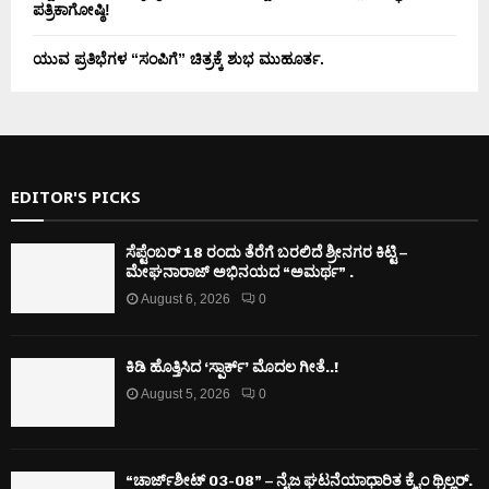
ಪತ್ರಿಕಾಗೋಷ್ಠಿ!
ಯುವ ಪ್ರತಿಭೆಗಳ “ಸಂಪಿಗೆ” ಚಿತ್ರಕ್ಕೆ ಶುಭ ಮುಹೂರ್ತ.
EDITOR'S PICKS
ಸೆಪ್ಟೆಂಬರ್ 18 ರಂದು ತೆರೆಗೆ ಬರಲಿದೆ ಶ್ರೀನಗರ ಕಿಟ್ಟಿ –
ಮೇಘನಾರಾಜ್ ಅಭಿನಯದ “ಅಮರ್ಥ” .
August 6, 2026
0
ಕಿಡಿ‌‌ ಹೊತ್ತಿಸಿದ ‘ಸ್ಪಾರ್ಕ್’ ಮೊದಲ‌ ಗೀತೆ..!
August 5, 2026
0
“ಚಾರ್ಜ್‌ಶೀಟ್ 03-08” – ನೈಜ ಘಟನೆಯಾಧಾರಿತ ಕ್ರೈಂ ಥ್ರಿಲ್ಲರ್.