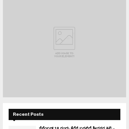
Recent Posts
ಸೆಪ್ಟೆಂಬರ್ 18 ರಂದು ತೆರೆಗೆ ಬರಲಿದೆ ಶ್ರೀನಗರ ಕಿಟ್ಟಿ –