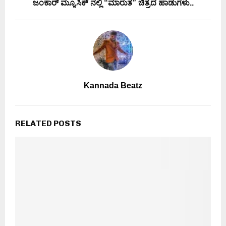
ಜಂಕಾರ್ ಮ್ಯೂಸಿಕ್ ನಲ್ಲಿ “ಮಾರುತ” ಚಿತ್ರದ ಹಾಡುಗಳು..
Kannada Beatz
RELATED POSTS