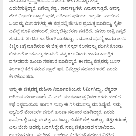
ನಡೆಯುವ ಭ್ರಷ್ಟಾಚಾರದಿಂದ ಜನರು ಹೇಗೆ ಸಮಸ್ಯೆಗಳನ್ನು
ಎದುರಿಸುತ್ತಿದ್ದಾರೆ. ಏನೆಲ್ಲಾ ಕಷ್ಟ , ಕಾರ್ಪಣ್ಯಗಳು ಎದುರಾಗುತ್ತದೆ. ಅದನ್ನ
ಹೇಗೆ ನಿಭಾಯಿಸುತ್ತಾರೆ ಇದಕ್ಕೆ ಪರಿಹಾರ ಇದೆಯೇ.. ಇಲ್ಲವೇ.. ಎಂಬುವ
ಒಂದಷ್ಟು ವಿಚಾರಗಳನ್ನು ಈ ಚಿತ್ರದಲ್ಲಿ ಹೇಳುವ ಪ್ರಯತ್ನ ಮಾಡಿದ್ದು, ನೈಟ್
ಎಫೆಕ್ಟ್ ಜೊತೆ ಮಳೆಯಲ್ಲಿ ಹೆಚ್ಚು ಚಿತ್ರೀಕರಣ ನಡೆದಿದೆ. ಹಗಲು ರಾತ್ರಿ ಎನ್ನದೆ
ಸುಮಾರು 35 ದಿನ ಶೂಟಿಂಗ್ ಮಾಡಿದ್ದು , ಸಮಾಜದ ವ್ಯವಸ್ಥೆ ಹಾಗೂ ಜನರ
ಕಿಚ್ಚಿನ ಬಗ್ಗೆ ಮಾಡಿರುವ ಈ ಚಿತ್ರ ಈಗ ಸೆನ್ಸರ್ ಕೆಲಸವನ್ನು ಮುಗಿಸಿಕೊಂಡು
ಬಿಡುಗಡೆ ಹಂತವನ್ನು ತಲುಪಿದೆ. ನನ್ನ ಕಲಾವಿದರು ಹಾಗೂ ತಾಂತ್ರಿಕ
ವರ್ಗದವರು ತುಂಬಾ ಸಹಕಾರ ಮಾಡಿದ್ದಾರೆ. ಈ ನಮ್ಮ ಚಿತ್ರವನ್ನು ಜೂನ್
ತಿಂಗಳಲ್ಲಿ ತೆರೆಗೆ ತರುವ ಪ್ಲಾನ್ ಇದೆ. ನಿಮ್ಮೆಲ್ಲರ ಸಹಕಾರ ಇರಲಿ ಎಂದು
ಕೇಳಿಕೊಂಡರು.
ಇನ್ನು ಈ ಚಿತ್ರವನ್ನ ಮಹಿಳಾ ನಿರ್ಮಾಪಕಿಯರು ನಿರ್ಮಿಸಿದ್ದು , ಲೆಕ್ಚರರ್
ಆಗಿರುವ ಮಂಜುವಾಣಿ .ವಿ. ಎಸ್. ಮಾತನಾಡುತ್ತ ನಿರ್ದೇಶಕರು ಹೇಳಿದ
ಕಥೆ ಇಷ್ಟವಾಯಿತು ಹಾಗಾಗಿ ನಾವು ಈ ಸಿನಿಮಾವನ್ನು ಮಾಡಿದ್ದೇವೆ. ನಮ್ಮ
ಫ್ಯಾಮಿಲಿ ಮೆಂಬರ್ಸ್ ನಮಗೆ ತುಂಬಾ ಸಹಕಾರ ಮಾಡಿದ್ದಾರೆ. ಎರಡು
ಭಾಷೆಗಳಲ್ಲಿ ನಾವು ಈ ಚಿತ್ರ ಮಾಡಿದ್ದು , ಬಜೆಟ್ ಲೆಕ್ಕ ಹಾಕಿಲ್ಲ , ಚಿತ್ರೀಕರಣಕ್ಕೆ
ಏನು ಬೇಕು ಅದನ್ನು ಒದಗಿಸಿದ್ದೇವೆ. ನಮ್ಮ ಚಿತ್ರತಂಡದ ಕಲಾವಿದರು,
ಛಾಯಾಗ್ರಹಣ , ಸಂಗೀತ , ಸಂಕಲನ ಸೇರಿದಂತೆ ಸಹಕಾರ ನೀಡಿದ