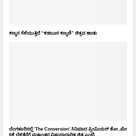
ಕಣ್ಮನ ಸೆಳೆಯುತ್ತಿದೆ “ಕಡಲೂರ ಕಣ್ಮಣಿ” ಚಿತ್ರದ ಹಾಡು
ಬೆಂಗಳೂರಿನಲ್ಲಿ ‘The Conversion’ ಸಿನಿಮಾದ ಪ್ರೀಮಿಯರ್ ಶೋ..ಮೇ
6ಕ್ಕೆ ಬೆಳ್ಳಿತೆರೆಗೆ ಮತಾಂತರ ವಿಷಯಾಧಾರಿತ ಚಿತ್ರ ಎಂಟ್ರಿ