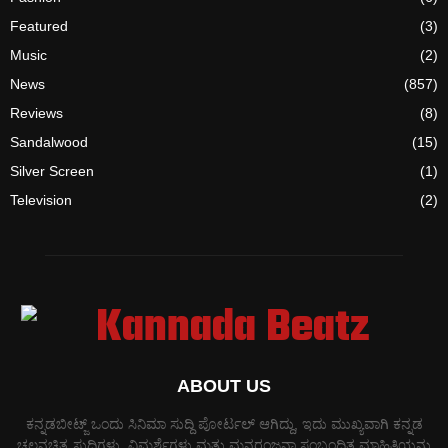
Featured
(3)
Music
(2)
News
(857)
Reviews
(8)
Sandalwood
(15)
Silver Screen
(1)
Television
(2)
ABOUT US
ಕನ್ನಡಬೀಟ್ಜ್ ಒಂದು ಸಿನಿಮಾ ಸುದ್ದಿ ಪೋರ್ಟಲ್ ಆಗಿದ್ದು, ಇದು ಮುಖ್ಯವಾಗಿ ಕನ್ನಡ
ಚಲನಚಿತ್ರ ಸುದ್ದಿಗಳು, ವಿಮರ್ಶೆಗಳು ಮತ್ತು ಮನರಂಜನಾ ಸಂಬಂಧಿತ ಮಾಹಿತಿಯನ್ನು