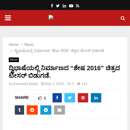
Facebook
Twitter
Linkedin
Youtube
Rss
PRIMARY
MENU
Home
News
ದ್ವಿಭಾಷೆಯಲ್ಲಿ ನಿರ್ಮಾಣದ “ಶೇಷ 2016” ಚಿತ್ರದ ಟೀಸರ್ ಬಿಡುಗಡೆ.
News
ದ್ವಿಭಾಷೆಯಲ್ಲಿ ನಿರ್ಮಾಣದ “ಶೇಷ 2016” ಚಿತ್ರದ
ಟೀಸರ್ ಬಿಡುಗಡೆ.
by
Kannada Beatz
May 2, 2025
0
144
SHARE
0