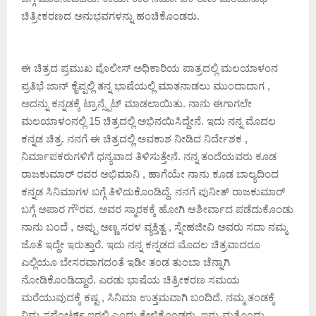
ಚಿತ್ರೀಕರಣದ ಅನುಭವಗಳನ್ನು ಹಂಚಿಕೊಂಡರು.
ಈ ಚಿತ್ರದ ಪ್ರಮುಖ ಪೊಲೀಸ್ ಅಧಿಕಾರಿಯ ಪಾತ್ರದಲ್ಲಿ ಮಲಯಾಳಂನ
ಪ್ರತಿಭೆ ಜಾನ್ ಕೈಪ್ಪಲ್ಲಿ ತನ್ನ ಭಾಷೆಯಲ್ಲಿ ಮಾತನಾಡಲು ಮುಂದಾದಾಗ ,
ಅದನ್ನು ಕನ್ನಡಕ್ಕೆ ಟ್ರಾನ್ಸ್ಪೆಟ್ ಮಾಡಲಾಯಿತು. ನಾನು ಈಗಾಗಲೇ
ಮಲಯಾಳಂನಲ್ಲಿ 15 ಚಿತ್ರದಲ್ಲಿ ಅಭಿನಯಿಸಿದ್ದೇನೆ. ಇದು ನನ್ನ ಮೊದಲ
ಕನ್ನಡ ಚಿತ್ರ. ನನಗೆ ಈ ಚಿತ್ರದಲ್ಲಿ ಅವಕಾಶ ನೀಡಿದ ನಿರ್ದೇಶಕ ,
ನಿರ್ಮಾಪಕರುಗಳಿಗೆ ಧನ್ಯವಾದ ತಿಳಿಸುತ್ತೇನೆ. ನನ್ನ ತಂದೆಯವರು ಕೂಡ
ರಾಜಕುಮಾರ್ ರವರ ಅಭಿಮಾನಿ , ಹಾಗೆಯೇ ನಾನು ಕೂಡ ಬಾಲ್ಯದಿಂದ
ಕನ್ನಡ ಸಿನಿಮಾಗಳ ಬಗ್ಗೆ ತಿಳಿದುಕೊಂಡಿದ್ದೆ. ನನಗೆ ಪುನೀತ್ ರಾಜಕುಮಾರ್
ಬಗ್ಗೆ ಅಪಾರ ಗೌರವ. ಅವರ ಸ್ಮಾರಕಕ್ಕೆ ಹೋಗಿ ಆಶೀರ್ವಾದ ಪಡೆದುಕೊಂಡು
ನಾನು ಬಂದೆ , ಅಪ್ಪು ಅಣ್ಣ ಸರಳ ವ್ಯಕ್ತಿತ್ವ , ಸ್ನೇಹಜೀವಿ ಅವರು ಸದಾ ನಮ್ಮ
ಜೊತೆ ಇದ್ದೇ ಇರುತ್ತಾರೆ. ಇದು ನನ್ನ ಕನ್ನಡದ ಮೊದಲ ಚಿತ್ರವಾದರೂ
ಎಲ್ಲಿಯೂ ಬೇಸರವಾಗದಂತೆ ಇಡೀ ತಂಡ ತುಂಬಾ ಚೆನ್ನಾಗಿ
ನೋಡಿಕೊಂಡಿದ್ದಾರೆ. ಎರಡು ಭಾಷೆಯ ಚಿತ್ರೀಕರಣ ಸಮಯ
ಮರೆಯುವುದಕ್ಕೆ ಕಷ್ಟ , ಸಿನಿಮಾ ಉತ್ತಮವಾಗಿ ಬಂದಿದೆ. ನಮ್ಮ ತಂಡಕ್ಕೆ
ನಿಮ್ಮ ಸಪೋರ್ಟ್ ಇರಲಿ ಎಂದು ಕೇಳಿಕೊಂಡರು. ಇನ್ನು ಮತ್ತೊಂದು