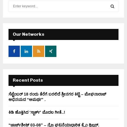
S
e
a
S
r
c
E
h
Our Networks
f
A
o
r
R
:
C
H
Recent Posts
ಸೆಪ್ಟೆಂಬರ್ 18 ರಂದು ತೆರೆಗೆ ಬರಲಿದೆ ಶ್ರೀನಗರ ಕಿಟ್ಟಿ – ಮೇಘನಾರಾಜ್
ಅಭಿನಯದ “ಅಮರ್ಥ” .
ಕಿಡಿ‌‌ ಹೊತ್ತಿಸಿದ ‘ಸ್ಪಾರ್ಕ್’ ಮೊದಲ‌ ಗೀತೆ..!
“ಚಾರ್ಜ್‌ಶೀಟ್ 03-08” – ನೈಜ ಘಟನೆಯಾಧಾರಿತ ಕ್ರೈಂ ಥ್ರಿಲ್ಲರ್.