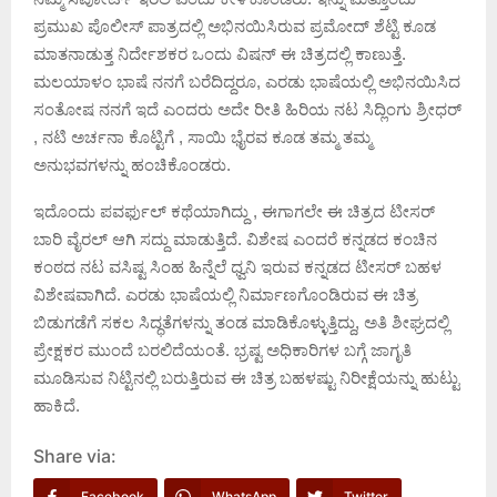
ಪ್ರಮುಖ ಪೊಲೀಸ್ ಪಾತ್ರದಲ್ಲಿ ಅಭಿನಯಿಸಿರುವ ಪ್ರಮೋದ್ ಶೆಟ್ಟಿ ಕೂಡ
ಮಾತನಾಡುತ್ತ ನಿರ್ದೇಶಕರ ಒಂದು ವಿಷನ್ ಈ ಚಿತ್ರದಲ್ಲಿ ಕಾಣುತ್ತೆ.
ಮಲಯಾಳಂ ಭಾಷೆ ನನಗೆ ಬರೆದಿದ್ದರೂ, ಎರಡು ಭಾಷೆಯಲ್ಲಿ ಅಭಿನಯಿಸಿದ
ಸಂತೋಷ ನನಗೆ ಇದೆ ಎಂದರು ಅದೇ ರೀತಿ ಹಿರಿಯ ನಟ ಸಿದ್ಲಿಂಗು ಶ್ರೀಧರ್
, ನಟಿ ಅರ್ಚನಾ ಕೊಟ್ಟಿಗೆ , ಸಾಯಿ ಭೈರವ ಕೂಡ ತಮ್ಮ ತಮ್ಮ
ಅನುಭವಗಳನ್ನು ಹಂಚಿಕೊಂಡರು.
ಇದೊಂದು ಪವರ್ಫುಲ್ ಕಥೆಯಾಗಿದ್ದು , ಈಗಾಗಲೇ ಈ ಚಿತ್ರದ ಟೀಸರ್
ಬಾರಿ ವೈರಲ್ ಆಗಿ ಸದ್ದು ಮಾಡುತ್ತಿದೆ. ವಿಶೇಷ ಎಂದರೆ ಕನ್ನಡದ ಕಂಚಿನ
ಕಂಠದ ನಟ ವಸಿಷ್ಟ ಸಿಂಹ ಹಿನ್ನೆಲೆ ಧ್ವನಿ ಇರುವ ಕನ್ನಡದ ಟೀಸರ್ ಬಹಳ
ವಿಶೇಷವಾಗಿದೆ. ಎರಡು ಭಾಷೆಯಲ್ಲಿ ನಿರ್ಮಾಣಗೊಂಡಿರುವ ಈ ಚಿತ್ರ
ಬಿಡುಗಡೆಗೆ ಸಕಲ ಸಿದ್ಧತೆಗಳನ್ನು ತಂಡ ಮಾಡಿಕೊಳ್ಳುತ್ತಿದ್ದು, ಅತಿ ಶೀಘ್ರದಲ್ಲಿ
ಪ್ರೇಕ್ಷಕರ ಮುಂದೆ ಬರಲಿದೆಯಂತೆ. ಭ್ರಷ್ಟ ಅಧಿಕಾರಿಗಳ ಬಗ್ಗೆ ಜಾಗೃತಿ
ಮೂಡಿಸುವ ನಿಟ್ಟಿನಲ್ಲಿ ಬರುತ್ತಿರುವ ಈ ಚಿತ್ರ ಬಹಳಷ್ಟು ನಿರೀಕ್ಷೆಯನ್ನು ಹುಟ್ಟು
ಹಾಕಿದೆ.
Share via:
Facebook
WhatsApp
Twitter