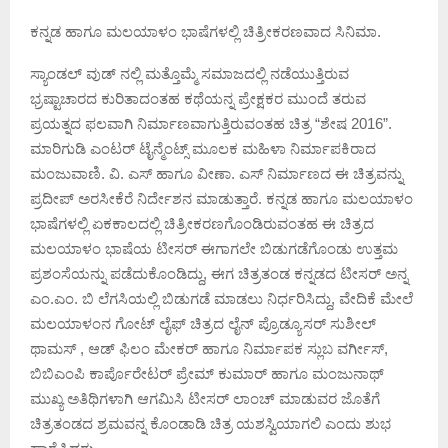
ಕನ್ನಡ ಹಾಗೂ ಮಲಯಾಳಂ ಭಾಷೆಗಳಲ್ಲಿ ಚಿತ್ರೀಕರಣವಾದ ಸಿನಿಮಾ.
ಸ್ಯಾಂಡಲ್ ವುಡ್ ನಲ್ಲಿ ಮತ್ತೊಮ್ಮೆ ಸಮಾಜದಲ್ಲಿ ನಡೆಯುತ್ತಿರುವ
ಭ್ರಷ್ಟಾಚಾರದ ಕುರಿತಾದಂತಹ ಕಥೆಯನ್ನ ಪ್ರೇಕ್ಷಕರ ಮುಂದೆ ತರುವ
ಪ್ರಯತ್ನದ ಫಲವಾಗಿ ನಿರ್ಮಾಣವಾಗುತ್ತಿರುವಂತಹ ಚಿತ್ರ “ಶೇಷ 2016”.
ಮಾರಿಗುಡಿ ಎಂಟರ್ ಟೈನ್ಮೆಂಟ್ಸ್ ಮೂಲಕ ಮಹಿಳಾ ನಿರ್ಮಾಪಕಿರಾದ
ಮಂಜುವಾಣಿ. ವಿ. ಎಸ್ ಹಾಗೂ ವೀಣಾ. ಎಸ್ ನಿರ್ಮಾಣದ ಈ ಚಿತ್ರವನ್ನು
ಪ್ರದೀಪ್ ಅರಸೀಕೆರೆ ನಿರ್ದೇಶನ ಮಾಡುತ್ತಾರೆ. ಕನ್ನಡ ಹಾಗೂ ಮಲಯಾಳಂ
ಭಾಷೆಗಳಲ್ಲಿ ಏಕಕಾಲದಲ್ಲಿ ಚಿತ್ರೀಕರಣಗೊಂಡಿರುವಂತಹ ಈ ಚಿತ್ರದ
ಮಲಯಾಳಂ ಭಾಷೆಯ ಟೀಸರ್ ಈಗಾಗಲೇ ಬಿಡುಗಡೆಗೊಂಡು ಉತ್ತಮ
ಪ್ರಶಂಸೆಯನ್ನು ಪಡೆದುಕೊಂಡಿದ್ದು, ಈಗ ಚಿತ್ರತಂಡ ಕನ್ನಡದ ಟೀಸರ್ ಅನ್ನ
ಎಂ.ಎಂ. ಬಿ ಲೆಗಸಿಯಲ್ಲಿ ಬಿಡುಗಡೆ ಮಾಡಲು ನಿರ್ಧರಿಸಿದ್ದು, ವೇದಿಕೆ ಮೇಲೆ
ಮಲಯಾಳಂನ ಗೋಟ್ ಲೈಫ್ ಚಿತ್ರದ ಲೈನ್ ಪ್ರೊಡ್ಯೂಸರ್ ಸುಶೀಲ್
ಥಾಮಸ್ , ಆಡ್ ಫಿಲಂ ಮೇಕರ್ ಹಾಗೂ ನಿರ್ಮಾಪಕ ಸ್ಲುಬ ವರ್ಗೀಸ್,
ಬಿಬಿಎಂಪಿ ಕಾರ್ಪೊರೇಟರ್ ಪ್ರೇಮ್ ಕುಮಾರ್ ಹಾಗೂ ಮಂಜುನಾಥ್
ಮುಖ್ಯ ಅತಿಥಿಗಳಾಗಿ ಆಗಮಿಸಿ ಟೀಸರ್ ಲಾಂಚ್ ಮಾಡುವರ ಜೊತೆಗೆ
ಚಿತ್ರತಂಡದ ಶ್ರಮವನ್ನ ಕೊಂಡಾಡಿ ಚಿತ್ರ ಯಶಸ್ವಿಯಾಗಲಿ ಎಂದು ಶುಭ