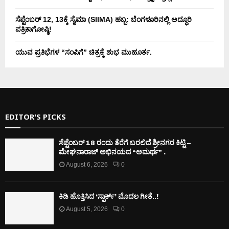
ಸೆಪ್ಟೆಂಬರ್ 12, 13ಕ್ಕೆ ಸೈಮಾ (SIIMA) ಹಬ್ಬ: ಬೆಂಗಳೂರಿನಲ್ಲಿ ಅದ್ಧೂರಿ
ಪತ್ರಿಕಾಗೋಷ್ಠಿ!
ಯುವ ಪ್ರತಿಭೆಗಳ “ಸಂಪಿಗೆ” ಚಿತ್ರಕ್ಕೆ ಶುಭ ಮುಹೂರ್ತ.
EDITOR'S PICKS
ಸೆಪ್ಟೆಂಬರ್ 18 ರಂದು ತೆರೆಗೆ ಬರಲಿದೆ ಶ್ರೀನಗರ ಕಿಟ್ಟಿ –
ಮೇಘನಾರಾಜ್ ಅಭಿನಯದ “ಅಮರ್ಥ” .
August 6, 2026
0
ಕಿಡಿ‌‌ ಹೊತ್ತಿಸಿದ ‘ಸ್ಪಾರ್ಕ್’ ಮೊದಲ‌ ಗೀತೆ..!
August 5, 2026
0