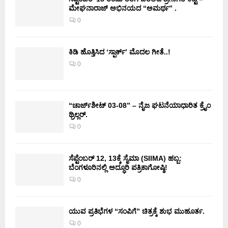
ಮೇಘನಾರಾಜ್ ಅಭಿನಯದ “ಅಮರ್ಥ” .
0
ಕಿಡಿ‌‌ ಹೊತ್ತಿಸಿದ ‘ಸ್ಪಾರ್ಕ್’ ಮೊದಲ‌ ಗೀತೆ..!
0
“ಚಾರ್ಜ್‌ಶೀಟ್ 03-08” – ನೈಜ ಘಟನೆಯಾಧಾರಿತ ಕ್ರೈಂ
ಥ್ರಿಲ್ಲರ್.
0
ಸೆಪ್ಟೆಂಬರ್ 12, 13ಕ್ಕೆ ಸೈಮಾ (SIIMA) ಹಬ್ಬ:
ಬೆಂಗಳೂರಿನಲ್ಲಿ ಅದ್ಧೂರಿ ಪತ್ರಿಕಾಗೋಷ್ಠಿ!
0
ಯುವ ಪ್ರತಿಭೆಗಳ “ಸಂಪಿಗೆ” ಚಿತ್ರಕ್ಕೆ ಶುಭ ಮುಹೂರ್ತ.
0