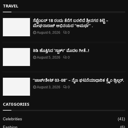
TRAVEL
ಸೆಪ್ಟೆಂಬರ್ 18 ರಂದು ತೆರೆಗೆ ಬರಲಿದೆ ಶ್ರೀನಗರ ಕಿಟ್ಟಿ –
ಮೇಘನಾರಾಜ್ ಅಭಿನಯದ “ಅಮರ್ಥ” .
August 6, 2026
0
ಕಿಡಿ‌‌ ಹೊತ್ತಿಸಿದ ‘ಸ್ಪಾರ್ಕ್’ ಮೊದಲ‌ ಗೀತೆ..!
August 5, 2026
0
“ಚಾರ್ಜ್‌ಶೀಟ್ 03-08” – ನೈಜ ಘಟನೆಯಾಧಾರಿತ ಕ್ರೈಂ ಥ್ರಿಲ್ಲರ್.
August 3, 2026
0
CATEGORIES
Celebrities
(41)
Fashion
(6)