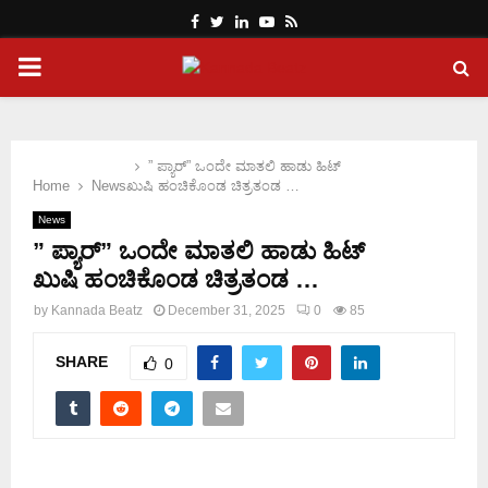
Facebook
Twitter
Linkedin
Youtube
Rss
PRIMARY
MENU
” ಪ್ಯಾರ್” ಒಂದೇ ಮಾತಲಿ ಹಾಡು ಹಿಟ್
Home
News
ಖುಷಿ ಹಂಚಿಕೊಂಡ ಚಿತ್ರತಂಡ …
News
” ಪ್ಯಾರ್” ಒಂದೇ ಮಾತಲಿ ಹಾಡು ಹಿಟ್
ಖುಷಿ ಹಂಚಿಕೊಂಡ ಚಿತ್ರತಂಡ …
by
Kannada Beatz
December 31, 2025
0
85
SHARE
0