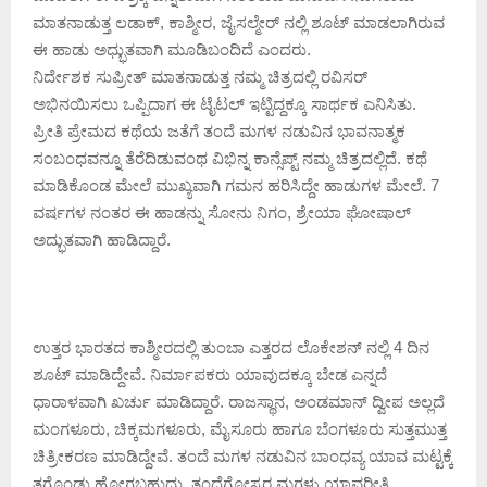
ಮಾತನಾಡುತ್ತ ಲಡಾಕ್, ಕಾಶ್ಮೀರ, ಜೈಸಲ್ಮೇರ್ ನಲ್ಲಿ ಶೂಟ್ ಮಾಡಲಾಗಿರುವ
ಈ ಹಾಡು ಅಧ್ಭುತವಾಗಿ ಮೂಡಿಬಂದಿದೆ ಎಂದರು.
ನಿರ್ದೇಶಕ ಸುಪ್ರೀತ್ ಮಾತನಾಡುತ್ತ ನಮ್ಮ ಚಿತ್ರದಲ್ಲಿ ರವಿಸರ್
ಅಭಿನಯಿಸಲು ಒಪ್ಪಿದಾಗ ಈ ಟೈಟಲ್ ಇಟ್ಟಿದ್ದಕ್ಕೂ ಸಾರ್ಥಕ ಎನಿಸಿತು.
ಪ್ರೀತಿ ಪ್ರೇಮದ ಕಥೆಯ ಜತೆಗೆ ತಂದೆ ಮಗಳ ನಡುವಿನ ಭಾವನಾತ್ಮಕ
ಸಂಬಂಧವನ್ನೂ ತೆರೆದಿಡುವಂಥ ವಿಭಿನ್ನ ಕಾನ್ಸೆಪ್ಟ್ ನಮ್ಮ ಚಿತ್ರದಲ್ಲಿದೆ. ಕಥೆ
ಮಾಡಿಕೊಂಡ ಮೇಲೆ ಮುಖ್ಯವಾಗಿ ಗಮನ ಹರಿಸಿದ್ದೇ ಹಾಡುಗಳ‌ ಮೇಲೆ. 7
ವರ್ಷಗಳ ನಂತರ ಈ ಹಾಡನ್ನು ಸೋನು ನಿಗಂ, ಶ್ರೇಯಾ ಘೋಷಾಲ್
ಅದ್ಭುತವಾಗಿ ಹಾಡಿದ್ದಾರೆ.
ಉತ್ತರ ಭಾರತದ ಕಾಶ್ಮೀರದಲ್ಲಿ ತುಂಬಾ ಎತ್ತರದ ಲೊಕೇಶನ್ ನಲ್ಲಿ 4 ದಿನ
ಶೂಟ್ ಮಾಡಿದ್ದೇವೆ. ನಿರ್ಮಾಪಕರು ಯಾವುದಕ್ಕೂ ಬೇಡ ಎನ್ನದೆ
ಧಾರಾಳವಾಗಿ ಖರ್ಚು ಮಾಡಿದ್ದಾರೆ. ರಾಜಸ್ಥಾನ, ಅಂಡಮಾನ್ ದ್ವೀಪ ಅಲ್ಲದೆ
ಮಂಗಳೂರು, ಚಿಕ್ಕಮಗಳೂರು, ಮೈಸೂರು ಹಾಗೂ ಬೆಂಗಳೂರು ಸುತ್ತಮುತ್ತ
ಚಿತ್ರೀಕರಣ ಮಾಡಿದ್ದೇವೆ. ತಂದೆ ಮಗಳ ನಡುವಿನ ಬಾಂಧವ್ಯ ಯಾವ ಮಟ್ಟಕ್ಕೆ
ತಗೊಂಡು ಹೋಗಬಹುದು‌, ತಂದೆಗೋಸ್ಕರ ಮಗಳು ಯಾವರೀತಿ