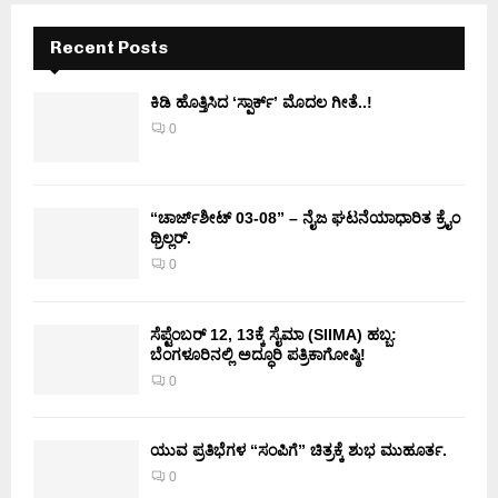
Recent Posts
ಕಿಡಿ‌‌ ಹೊತ್ತಿಸಿದ ‘ಸ್ಪಾರ್ಕ್’ ಮೊದಲ‌ ಗೀತೆ..!
0
“ಚಾರ್ಜ್‌ಶೀಟ್ 03-08” – ನೈಜ ಘಟನೆಯಾಧಾರಿತ ಕ್ರೈಂ
ಥ್ರಿಲ್ಲರ್.
0
ಸೆಪ್ಟೆಂಬರ್ 12, 13ಕ್ಕೆ ಸೈಮಾ (SIIMA) ಹಬ್ಬ:
ಬೆಂಗಳೂರಿನಲ್ಲಿ ಅದ್ಧೂರಿ ಪತ್ರಿಕಾಗೋಷ್ಠಿ!
0
ಯುವ ಪ್ರತಿಭೆಗಳ “ಸಂಪಿಗೆ” ಚಿತ್ರಕ್ಕೆ ಶುಭ ಮುಹೂರ್ತ.
0