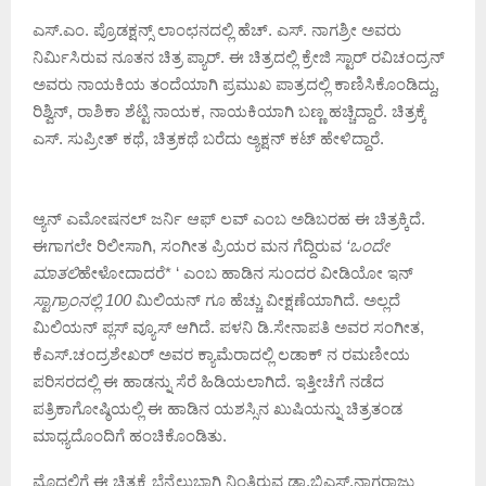
ಎಸ್.ಎಂ. ಪ್ರೊಡಕ್ಷನ್ಸ್ ಲಾಂಛನದಲ್ಲಿ ಹೆಚ್. ಎಸ್. ನಾಗಶ್ರೀ ಅವರು
ನಿರ್ಮಿಸಿರುವ ನೂತನ ಚಿತ್ರ ಪ್ಯಾರ್. ಈ ಚಿತ್ರದಲ್ಲಿ ಕ್ರೇಜಿ ಸ್ಟಾರ್ ರವಿಚಂದ್ರನ್
ಅವರು ನಾಯಕಿಯ ತಂದೆಯಾಗಿ ಪ್ರಮುಖ ಪಾತ್ರದಲ್ಲಿ ಕಾಣಿಸಿಕೊಂಡಿದ್ದು,
ರಿಶ್ವಿನ್, ರಾಶಿಕಾ ಶೆಟ್ಟಿ ನಾಯಕ, ನಾಯಕಿಯಾಗಿ ಬಣ್ಣ ಹಚ್ಚಿದ್ದಾರೆ. ಚಿತ್ರಕ್ಕೆ
ಎಸ್. ಸುಪ್ರೀತ್ ಕಥೆ, ಚಿತ್ರಕಥೆ ಬರೆದು ಅ್ಯಕ್ಷನ್ ಕಟ್ ಹೇಳಿದ್ದಾರೆ.
ಆ್ಯನ್ ಎಮೋಷನಲ್ ಜರ್ನಿ ಆಫ್ ಲವ್ ಎಂಬ ಅಡಿಬರಹ ಈ ಚಿತ್ರಕ್ಕಿದೆ.
ಈಗಾಗಲೇ ರಿಲೀಸಾಗಿ, ಸಂಗೀತ ಪ್ರಿಯರ ಮನ ಗೆದ್ದಿರುವ
‘ಒಂದೇ
ಮಾತಲಿ
ಹೇಳೋದಾದರೆ* ‘ ಎಂಬ ಹಾಡಿನ ಸುಂದರ ವೀಡಿಯೋ ಇನ್
ಸ್ಟಾಗ್ರಾಂನಲ್ಲಿ 100
ಮಿಲಿಯನ್ ಗೂ ಹೆಚ್ಚು ವೀಕ್ಷಣೆಯಾಗಿದೆ. ಅಲ್ಲದೆ
ಮಿಲಿಯನ್ ಪ್ಲಸ್ ವ್ಯೂಸ್ ಆಗಿದೆ. ಪಳನಿ ಡಿ.ಸೇನಾಪತಿ ಅವರ ಸಂಗೀತ,
ಕೆಎಸ್.ಚಂದ್ರಶೇಖರ್ ಅವರ ಕ್ಯಾಮೆರಾದಲ್ಲಿ ಲಡಾಕ್ ನ ರಮಣೀಯ
ಪರಿಸರದಲ್ಲಿ ಈ ಹಾಡನ್ನು ಸೆರೆ ಹಿಡಿಯಲಾಗಿದೆ. ಇತ್ತೀಚೆಗೆ ನಡೆದ
ಪತ್ರಿಕಾಗೋಷ್ಠಿಯಲ್ಲಿ ಈ ಹಾಡಿನ ಯಶಸ್ಸಿನ ಖುಷಿಯನ್ನು ಚಿತ್ರತಂಡ
ಮಾಧ್ಯದೊಂದಿಗೆ ಹಂಚಿಕೊಂಡಿತು.
ಮೊದಲಿಗೆ ಈ ಚಿತ್ರಕ್ಕೆ ಬೆನ್ನೆಲುಬಾಗಿ ನಿಂತಿರುವ ಡಾ.ಬಿಎಸ್.ನಾಗರಾಜು