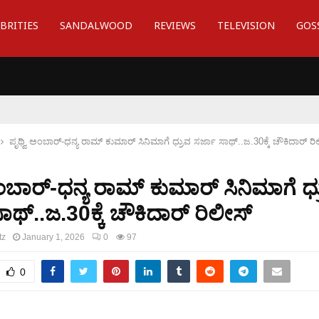
BRITIES
SANDALWOOD
REVIEWS
TELEVISION
GOS
ಪೃಥ್ವಿ ಅಂಬಾರ್-ಧನ್ಯ ರಾಮ್ ಕುಮಾರ್ ಸಿನಿಮಾಗೆ ಧ್ರುವ ಸರ್ಜಾ ಸಾಥ್..ಜ.30ಕ್ಕೆ ಚೌಕಿದಾರ್ ರಿ
ಅಂಬಾರ್-ಧನ್ಯ ರಾಮ್ ಕುಮಾರ್ ಸಿನಿಮಾಗೆ ಧ್
ಾಥ್..ಜ.30ಕ್ಕೆ ಚೌಕಿದಾರ್ ರಿಲೀಸ್
tz
January 1, 2026
0
97
0