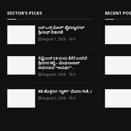
EDITOR'S PICKS
RECENT PO
ಲವ್ ಒನ್ಸ್ ಮೋರ್’ ಟೈಟಲ್ಜಾವಗಲ್
ಶ್ರೀನಾಥ್ ಬಿಡುಗಡೆ
August 7, 2026
0
ಸೆಪ್ಟೆಂಬರ್ 18 ರಂದು ತೆರೆಗೆ ಬರಲಿದೆ
ಶ್ರೀನಗರ ಕಿಟ್ಟಿ – ಮೇಘನಾರಾಜ್
ಅಭಿನಯದ “ಅಮರ್ಥ” .
August 6, 2026
0
ಕಿಡಿ‌‌ ಹೊತ್ತಿಸಿದ ‘ಸ್ಪಾರ್ಕ್’ ಮೊದಲ‌ ಗೀತೆ..!
August 5, 2026
0