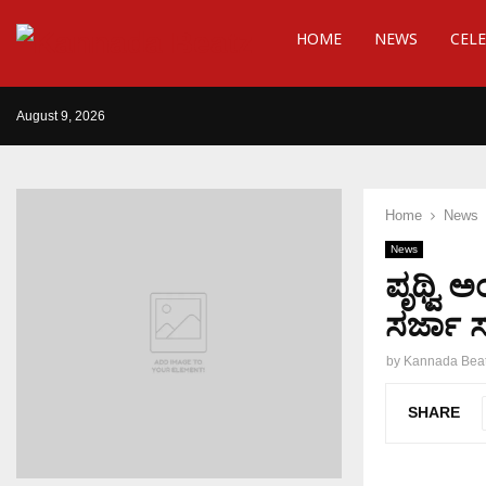
HOME
NEWS
CELE
August 9, 2026
Home
News
News
ಪೃಥ್ವಿ 
ಸರ್ಜಾ ಸ
by
Kannada Bea
SHARE