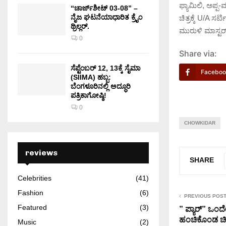
ಫ್ಯಾಮಿಲಿ, ಅಪ್ಪ
“ಚಾರ್ಜ್‌ಶೀಟ್ 03-08” –
ನೈಜ ಘಟನೆಯಾಧಾರಿತ ಕ್ರೈಂ
ಚಿತ್ರಕ್ಕೆ U/A ಸರ್ಟ
ಥ್ರಿಲ್ಲರ್.
ಮುರುಳಿ ಮಾಸ್ಟರ್ 
0
Share via:
ಸೆಪ್ಟೆಂಬರ್ 12, 13ಕ್ಕೆ ಸೈಮಾ
Faceboo
(SIIMA) ಹಬ್ಬ:
ಬೆಂಗಳೂರಿನಲ್ಲಿ ಅದ್ಧೂರಿ
ಪತ್ರಿಕಾಗೋಷ್ಠಿ!
0
CHOWKIDAR
reviews
SHARE
Celebrities
(41)
Fashion
(6)
PREVIOUS POS
Featured
(3)
” ಪ್ಯಾರ್” ಒಂದ
ಹಂಚಿಕೊಂಡ ಚಿ
Music
(2)