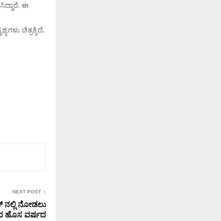
ಿದ್ದಾರೆ. ಈ
ಳು ಚಿತ್ರಕ್ಕಿದೆ.
NEXT POST
್ ನಲ್ಲಿ ನೋಡಲು
ಂದ ಹೊಸ ವರ್ಷದ