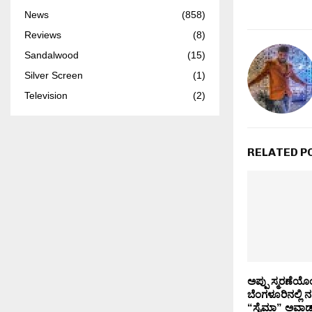
News
(858)
Reviews
(8)
Sandalwood
(15)
Silver Screen
(1)
Television
(2)
RELATED P
ಅಪ್ಪು ಸ್ಮರಣೆಯೊ
ಬೆಂಗಳೂರಿನಲ್ಲಿ ನಡ
“ಸೈಮಾ” ಅವಾರ್ಡ್