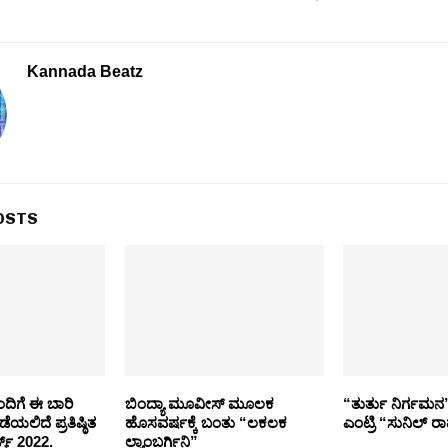
Kannada Beatz
OSTS
ಂದಿಗೆ ಈ ಬಾರಿ
ಬಿಂದ್ಯಾ ಮೂವೀಸ್ ಮೂಲಕ
“ತುರ್ತು ನಿರ್ಗಮನ” 
ೆಯಲಿದೆ ಪ್ರತಿಷ್ಠಿತ
ಹೊಸವರ್ಷಕ್ಕೆ ಬಂತು “ಲಕಲಕ
ಎಂಟ್ರಿ “ಸುನಿಲ್ ರ
ಸ್ 2022.
ಲ್ಯಾಂಬರ್ಗಿನಿ”