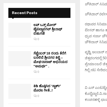
ಚೌಕಿದಾರ್ ಸಿನಿಮ
Recent Posts
ಚೌಕಿದಾರ್ ರಿಲೀ
ರಥಾವರ ಸಿನಿಮಾ 
ಲವ್ ಒನ್ಸ್ ಮೋರ್’
ಟೈಟಲ್ಜಾವಗಲ್ ಶ್ರೀನಾಥ್
ಟೀಸರ್ ಹಾಗೂ ಹಾ
ಬಿಡುಗಡೆ
ಧ್ರುವ ಸರ್ಜಾ ಚೌ
0
ಚೌಕಿದಾರ್ ಸಿನಿಮಾ
ಪೃಥ್ವಿ ಅಂಬಾರ್
ಸೆಪ್ಟೆಂಬರ್ 18 ರಂದು ತೆರೆಗೆ
ಬರಲಿದೆ ಶ್ರೀನಗರ ಕಿಟ್ಟಿ –
ಚಿತ್ರರಂಗದಲ್ಲಿ 
ಮೇಘನಾರಾಜ್ ಅಭಿನಯದ
ಪ್ರೇಮಾಂಜಲಿ ಚಿತ
“ಅಮರ್ಥ” .
ಗಿಲ್ಲಿ ನಟ ಸೇರಿದ
0
ಕಿಡಿ‌‌ ಹೊತ್ತಿಸಿದ ‘ಸ್ಪಾರ್ಕ್’
ವಿ ಎಸ್ ಎಂಟರ್ಟೈನ
ಮೊದಲ‌ ಗೀತೆ..!
ಕೊಟ್ಟಿದ್ದಾರೆ.ವಿ
0
ಕಂಚನಹಳ್ಳಿ ಛಾಯಾ