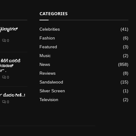
CATEGORIES
ೈಟಲ್ಜಾವಗಲ್
Celebrities
(41)
Fashion
(6)
0
Featured
(3)
Music
(2)
ತೆರೆಗೆ ಬರಲಿದೆ
News
(858)
ೇಘನಾರಾಜ್
” .
Reviews
(8)
0
Sandalwood
(15)
Silver Screen
(1)
ರ್ಕ್’ ಮೊದಲ‌ ಗೀತೆ..!
Television
(2)
0