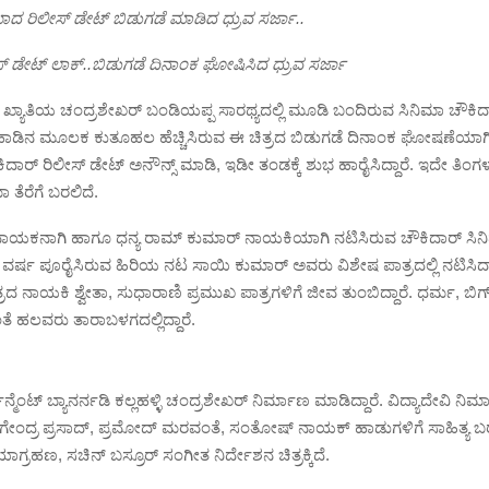
ಾದ ರಿಲೀಸ್ ಡೇಟ್ ಬಿಡುಗಡೆ ಮಾಡಿದ ಧ್ರುವ ಸರ್ಜಾ..
ಸ್ ಡೇಟ್ ಲಾಕ್..ಬಿಡುಗಡೆ ದಿನಾಂಕ ಘೋಷಿಸಿದ ಧ್ರುವ ಸರ್ಜಾ
ಖ್ಯಾತಿಯ ಚಂದ್ರಶೇಖರ್ ಬಂಡಿಯಪ್ಪ ಸಾರಥ್ಯದಲ್ಲಿ ಮೂಡಿ ಬಂದಿರುವ ಸಿನಿಮಾ ಚೌಕಿ
ಡಿನ ಮೂಲಕ ಕುತೂಹಲ ಹೆಚ್ಚಿಸಿರುವ ಈ ಚಿತ್ರದ ಬಿಡುಗಡೆ ದಿನಾಂಕ ಘೋಷಣೆಯಾಗಿದೆ. ಆ
ಕಿದಾರ್ ರಿಲೀಸ್ ಡೇಟ್ ಅನೌನ್ಸ್ ಮಾಡಿ, ಇಡೀ ತಂಡಕ್ಕೆ ಶುಭ ಹಾರೈಸಿದ್ದಾರೆ. ಇದೇ ತಿಂ
 ತೆರೆಗೆ ಬರಲಿದೆ.
 ನಾಯಕನಾಗಿ ಹಾಗೂ ಧನ್ಯ ರಾಮ್ ಕುಮಾರ್ ನಾಯಕಿಯಾಗಿ ನಟಿಸಿರುವ ಚೌಕಿದಾರ್ ಸಿನಿ
50 ವರ್ಷ ಪೂರೈಸಿರುವ ಹಿರಿಯ ನಟ ಸಾಯಿ ಕುಮಾರ್ ಅವರು ವಿಶೇಷ ಪಾತ್ರದಲ್ಲಿ ನಟಿಸಿದ್ದಾ
್ರದ ನಾಯಕಿ ಶ್ವೇತಾ, ಸುಧಾರಾಣಿ ಪ್ರಮುಖ ಪಾತ್ರಗಳಿಗೆ ಜೀವ ತುಂಬಿದ್ದಾರೆ. ಧರ್ಮ, ಬಿಗ
ಂತೆ ಹಲವರು ತಾರಾಬಳಗದಲ್ಲಿದ್ದಾರೆ.
್ಮೆಂಟ್ ಬ್ಯಾನರ್ನಡಿ ಕಲ್ಲಹಳ್ಳಿ ಚಂದ್ರಶೇಖರ್ ನಿರ್ಮಾಣ ಮಾಡಿದ್ದಾರೆ. ವಿದ್ಯಾದೇವಿ ನಿರ್
.ನಾಗೇಂದ್ರ ಪ್ರಸಾದ್, ಪ್ರಮೋದ್ ಮರವಂತೆ, ಸಂತೋಷ್ ನಾಯಕ್ ಹಾಡುಗಳಿಗೆ ಸಾಹಿತ್ಯ ಬರೆದಿದ
ಗ್ರಹಣ,‌ ಸಚಿನ್ ಬಸ್ರೂರ್ ಸಂಗೀತ ನಿರ್ದೇಶನ ಚಿತ್ರಕ್ಕಿದೆ.