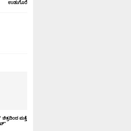
ಉಡುಗೊರೆ
ಚಿತ್ರದಿಂದ ಮತ್ತೆ
ಾವ್”