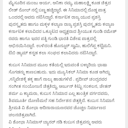
ಮೈಸೂರಿನ ಮಂಜು ಆರ್ಯ, ಅನಿಕಾ ರಮ್ಯ, ಮಹಾಲಕ್ಷ್ಮಿ ಕೂಡ ಚಿತ್ರದ
ಲೀಡ್ ರೋಲ್ ನಲ್ಲಿ ಬಣ್ಣ ಹಚ್ಚಿದ್ದಾರೆ. ಈ ಸಿನಿಮಾದಲ್ಲಿ ದೊಡ್ಡ ಪಾತ್ರ
ಒಂದರಲ್ಲಿ ಅವರು ನಟಿಸಿದ್ದಾರೆ. ಕರ್ನಾಟಕ ರಾಜ್ಯ ಯುವ ಪ್ರಶಸ್ತಿ
ಪುರಸ್ಕೃತರು ಹಾಗೂ ಮಕ್ಕಳ ಕಲ್ಯಾಣ ರಾಜ್ಯ ಪ್ರಶಸ್ತಿ ಪುರಸ್ಕೃತರು ಕಲ್ಯಾಣ
ಕರ್ನಾಟಕ ಕಲಾವಿದರ ಒಕ್ಕೂಟದ ಅಧ್ಯಕ್ಷರಾದ ಶ್ರೀಯುತ ಗುಂಡಿ ರಮೇಶ್
ರವರು ಹಾಗೂ ಇವರ ಪತ್ನಿ ಗುಂಡಿ ಭಾರತಿ ವಿಶೇಷ ಪಾತ್ರದಲ್ಲಿ
ಅಭಿನಯಿಸಿದ್ದಾರೆ. ಉಳಿದಂತೆ ಹೊನ್ನೂರ್ ಸ್ವಾಮಿ, ಹುಲಿಗೆಪ್ಪ ಕಟ್ಟಿಮನಿ.
ಟಿಬಿ ಡ್ಯಾಮ್ ಕನ್ನಡ ಕಲಾ ಸಂಘದ ಕಲಾವಿದರು ನಟಿಸಿದ್ದಾರೆ.
ಕುಬುಸ ಸಿನಿಮಾದ ಮೂಲ ಕತೆಯಲ್ಲಿ ಇರುವಂತೆ ಬಳ್ಳಾರಿಯ ಭಾಷಾ
ಸೊಗಡನ್ನು ಕಾಣಬಹುದು. ಇದು ಮ್ಯೂಸಿಕಲ್ ಸಿನಿಮಾ ಕೂಡ ಆಗಿದ್ದು
,ಸನ್ನಿವೇಶಕ್ಕೆ ತಕ್ಕ ಹಾಗೆ ನಾಲ್ಕು ಹಾಡುಗಳಿವೆ . ಪ್ರದೀಪ್ ಚಂದ್ರರವರ
ಸಂಗೀತ ಸಂಯೋಜನೆ ಚಿತ್ರಕಿದ್ದು, ಅರ್ಜುನ್ ಕಿಟ್ಟು ಸಂಕಲನ, ಚೇತನ್
ಶರ್ಮ ಎ ಕ್ಯಾಮರಾ, ಕುಬುಸ ಸಿನಿಮಾದ ಎಲ್ಲ ತಾಂತ್ರಿಕ ವರ್ಗದವರು,
ಶಿವಮೂರ್ತಿ ದೋಣಿಮಲೆ ಸಹ ನಿರ್ದೇಶನ ಚಿತ್ರಕ್ಕಿದೆ. ಕುಬುಸ ಸಿನಿಮಾಗೆ
ಶ್ರೀಮತಿ ವಿ ಶೋಭಾ ಆದಿನಾರಾಯಣರವರ ಚೊಚ್ಚಲ ನಿರ್ಮಾಣದ
ಚಲನಚಿತ್ರವಾಗಿದೆ.
ವಿ ಶೋಭಾ ಸಿನಿಮಾಸ್ ಬ್ಯಾನರ್ ನಡಿ ಕುಬುಸ ಚಿತ್ರವನ್ನು ಅವರು