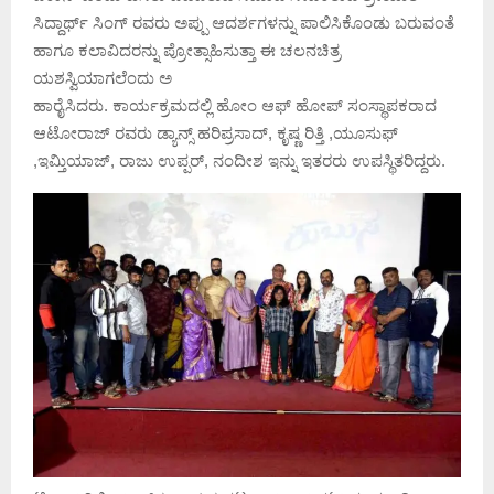
ಸಿದ್ದಾರ್ಥ್ ಸಿಂಗ್ ರವರು ಅಪ್ಪು ಆದರ್ಶಗಳನ್ನು ಪಾಲಿಸಿಕೊಂಡು ಬರುವಂತೆ
ಹಾಗೂ ಕಲಾವಿದರನ್ನು ಪ್ರೋತ್ಸಾಹಿಸುತ್ತಾ ಈ ಚಲನಚಿತ್ರ
ಯಶಸ್ವಿಯಾಗಲೆಂದು ಅ
ಹಾರೈಸಿದರು. ಕಾರ್ಯಕ್ರಮದಲ್ಲಿ ಹೋಂ ಆಫ್ ಹೋಪ್ ಸಂಸ್ಥಾಪಕರಾದ
ಆಟೋರಾಜ್ ರವರು ಡ್ಯಾನ್ಸ್ ಹರಿಪ್ರಸಾದ್, ಕೃಷ್ಣ ರಿತ್ತಿ ,ಯೂಸುಫ್
,ಇಮ್ತಿಯಾಜ್, ರಾಜು ಉಪ್ಪರ್, ನಂದೀಶ ಇನ್ನು ಇತರರು ಉಪಸ್ಥಿತರಿದ್ದರು.