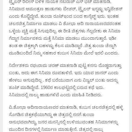
ಟ್ರೈಲರ್ ರಿಲೀಸ್ ಬಳಿಕ ನಾಯಕ ನಟರಾಜ್ ಎಸ್ ಭಟ್ ಮಾತನಾಡಿ,
ಸಿನಿಮಾದ ಆಮಂತ್ರಣ ಹಾಡುಗಳು ಟೀಚರ್, ಟ್ರೈಲರ್ ಇನ್ನಷ್ಟು ಇನ್ವಿಟೇಶನ್
ಎಂದು ಕೊಟ್ಟಿದ್ದೇವೆ. ತುಂಬಾ ರೂಟ್ಇಂದ ಬಂದ ಕಾನ್ಸೆಪ್ಟ್ ಇದು. ಇಂತಹ
ಚಲನಚಿತ್ರ ನಿರ್ಮಾಣ ಮಾಡಲು ವಿ ಶೋಭಾ ಆದಿ ನಾರಾಯಣರವರಂತಹ
ಒಳ್ಳೆಯ ವ್ಯಕ್ತಿ ಮತ್ತೆ ಸಿಗುವುದಿಲ್ಲ. ಈ ರೀತಿ ಚಿತ್ರಗಳು ಗೆಲ್ಲಬೇಕು ಈ ಸಿನಿಮಾ
ಗೆದ್ದಾಗ ನಿರ್ಮಾಪಕರು ಮತ್ತೆ ಸಿನಿಮಾ ಮಾಡಲು ಮುಂದಾಗುತ್ತಾರೆ. ಇಡೀ
ತಂಡ ಈ ಚಿತ್ರಕ್ಕಾಗಿ ಬಹಳಷ್ಟು ಕೆಲಸ ಮಾಡಿದ್ದಾರೆ .ಚಿತ್ರ ತುಂಬಾ ಚೆನ್ನಾಗಿ
ಮೂಡಿಬಂದಿದೆ ನಿಮ್ಮ ಸಹಕಾರ ಕುಬುಸ ಸಿನಿಮಾ ಮೇಲೆ ಇರಲಿ ಎಂದರು.
ನಿರ್ದೇಶಕರು ರಘುರಾಮ ಚರಣ್ ಮಾತನಾಡಿ ಪುಟ್ಟ ಕನಸು ದೊಡ್ಡದಾಗುತ್ತಾ
ಬಂತು, ಅದು ಈಗ ಸಿನಿಮಾ ರೂಪತಾಳಿದೆ. ಇದು ಯಾವ ಜಾನರ್ ಎಂದು
ಹೇಳಲು ಆಗುವುದಿಲ್ಲ . ಕಥೆ ಬರೆಯುವಾಗ ಏನು ವಿಜ್ವಲ್ ಬಂತು ಅದನ್ನು
ಶೂಟ್ ಮಾಡಿದ್ದೇವೆ. 1960ರ ಕಾಲಘಟ್ಟದಲ್ಲಿ ಬರುವ ಕಥೆ ಇದು.
ಸಿನಿಮಾದಲ್ಲಿ ನಾಲ್ಕು ಹಾಡುಗಳಿವೆ ಎಂದು ಮಾಹಿತಿ ನೀಡಿದರು.
ವಿ.ಶೋಭಾ ಆದಿನಾರಾಯಣವರ ಮಾತನಾಡಿ, ಕುಬುಸ ಚಲನಚಿತ್ರದಲ್ಲಿ ಹಳ್ಳಿ
ಸೊಗಡಿನ ಚಿತ್ರಕಥೆಯಾಗಿದ್ದು ಈ ಚಿತ್ರದಲ್ಲಿ ನನಗೆ ತುಂಬಾ
ಅನುಭವವಾಗಿದ್ದು, ಜನರ ಮನಸ್ಸಿನಲ್ಲಿ ಉಳಿಯುವಂತಹ ಸಿನಿಮಾಗಳನ್ನು
ಮುಂದಿನ ದಿನಗಳಲ್ಲಿ ನಿರ್ಮಾಣ ಮಾಡುತ್ತೇನೆ. ಚಿತ್ರದಲ್ಲಿ ನಾಲ್ಕು