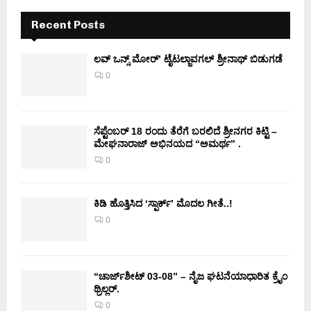
Recent Posts
ಲವ್ ಒನ್ಸ್ ಮೋರ್’ ಟೈಟಲ್ಜಾವಗಲ್ ಶ್ರೀನಾಥ್ ಬಿಡುಗಡೆ
0
ಸೆಪ್ಟೆಂಬರ್ 18 ರಂದು ತೆರೆಗೆ ಬರಲಿದೆ ಶ್ರೀನಗರ ಕಿಟ್ಟಿ –
ಮೇಘನಾರಾಜ್ ಅಭಿನಯದ “ಅಮರ್ಥ” .
0
ಕಿಡಿ‌‌ ಹೊತ್ತಿಸಿದ ‘ಸ್ಪಾರ್ಕ್’ ಮೊದಲ‌ ಗೀತೆ..!
0
“ಚಾರ್ಜ್‌ಶೀಟ್ 03-08” – ನೈಜ ಘಟನೆಯಾಧಾರಿತ ಕ್ರೈಂ
ಥ್ರಿಲ್ಲರ್.
0