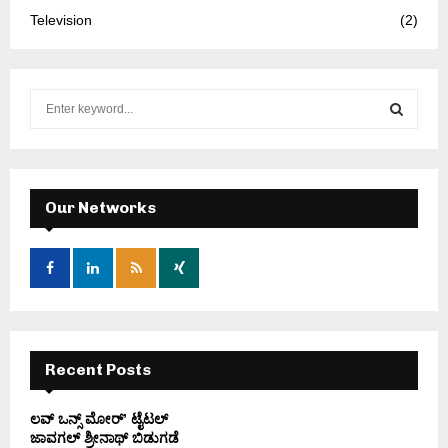
Television
(2)
S
e
a
S
r
c
E
h
Our Networks
f
A
o
r
R
:
C
H
Recent Posts
ಲವ್ ಒನ್ಸ್ ಮೋರ್’ ಟೈಟಲ್
ಜಾವಗಲ್ ಶ್ರೀನಾಥ್ ಬಿಡುಗಡೆ