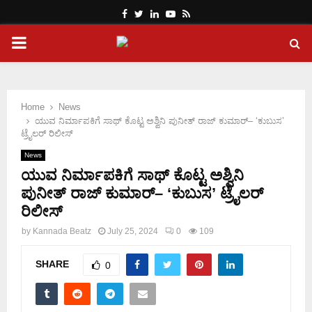
Facebook
Twitter
Linkedin
Youtube
Rss
PRIMARY
MENU
Home
News
ಯುವ ನಿರ್ಮಾಪಕಿಗೆ ಸಾಥ್ ಕೊಟ್ಟ ಅಶ್ವಿನಿ ಪುನೀತ್ ರಾಜ್ ಕುಮಾರ್– ‘ಕುಬುಸ’
ಟ್ರೈಲರ್ ರಿಲೀಸ್
News
ಯುವ ನಿರ್ಮಾಪಕಿಗೆ ಸಾಥ್ ಕೊಟ್ಟ ಅಶ್ವಿನಿ
ಪುನೀತ್ ರಾಜ್ ಕುಮಾರ್– ‘ಕುಬುಸ’ ಟ್ರೈಲರ್
ರಿಲೀಸ್
by
Kannada Beatz
July 25, 2024
0
109
SHARE
0