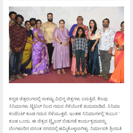
ಕನ್ನಡ ಚಿತ್ರರಂಗದಲ್ಲಿ ಸಾಕಷ್ಟು ವಿಭಿನ್ನ ಚಿತ್ರಗಳು ಬರುತ್ತಿವೆ. ಕೆಲವು
ಸಿನಿಮಾಗಳು ಟೈಟಲ್ ನಿಂದ ಗಮನ ಸೆಳೆಯೋಕೆ ಶುರುಮಾಡಿವೆ. ಸಿನಿಮಾ
ಕಂಟೆಂಟ್ ಕೂಡ ಗಮನ ಸೆಳೆಯುತ್ತವೆ. ಇಂತಹ ಸಿನಿಮಾಗಳಲ್ಲಿ ‘ಕುಬುಸ ‘
ಕೂಡ ಒಂದು. ಈ ಚಿತ್ರದ ಟ್ರೈಲರ್ ಬಿಡುಗಡೆ ಕಾರ್ಯಕ್ರಮವನ್ನು
ಬೆಂಗಳೂರಿನ ವಸಂತ ನಗರದಲ್ಲಿ ಹಮ್ಮಿಕೊಳ್ಳಲಾಗಿತ್ತು. ನಿರ್ಮಾಪಕಿ ಶ್ರೀಮತಿ