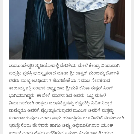
ಚಾಮುಂಡೇಶ್ವರಿ ಸ್ಟುಡಿಯೋದಲ್ಲಿ ವೇದಿಕೆಯ ಮೇಲೆ ಕೇಂದ್ರ ಬಿಂದುವಾಗಿ
ಪದ್ಮಶ್ರೀ ಪ್ರಶಸ್ತಿ ಪುರಸ್ಕೃತರಾದ ಮಾತಾ ಶ್ರೀ ಡಾಕ್ಟರ್ ಮಂಜಮ್ಮ ಜೋಗತಿ
ರವರು ಮುಖ್ಯ ಅತಿಥಿಯಾಗಿ ಹೊಸಪೇಟೆಯ ಸಮಾಜ ಸೇವಕರಾದ
ತಾಯಮ್ಮ ಶಕ್ತಿ ಸಂಘದ ಅಧ್ಯಕ್ಷರಾದ ಶ್ರೀಮತಿ ಕವಿತಾ ಈಶ್ವರ್ ಸಿಂಗ್
ಭಾಗಿಯಾಗಿದ್ದರು. ಈ ವೇಳೆ‌ ಮಾತನಾಡಿದ ಅವರು, ಒಬ್ಬ ಮಹಿಳೆ
ನಿರ್ಮಾಪಕರಾಗಿ ಉತ್ತಮ ಚಲನಚಿತ್ರವನ್ನು ಕಷ್ಟಪಟ್ಟು ನಿರ್ಮಿಸಿದ್ದಾರೆ
ನಾವೆಲ್ಲರೂ ಅವರಿಗೆ ಪ್ರೋತ್ಸಾಹಿಸುವುದರ ಮೂಲಕ ಅವರಿಗೆ ಮತ್ತಷ್ಟು
ಬಂದಂತಾಗುವುದು ಎಂದು ನಾನು ಯಾವತ್ತಿಗೂ ಕಲಾವಿದರಿಗೆ ಬೆಂಬಲವಾಗಿ
ಇರುತ್ತೇನೆಂದು ಹೇಳಿದರು ಹಾಗೂ ಅಪ್ಪು ಅಭಿಮಾನಿಗಳಾದ ಯೂತ್
ಐಕಾನ್ ಎಂದು ಹೆಸರು ಪಡೆದಿರುವ ಸಮಾಜ ಸೇವಕರಾದ ಶ್ರೀಯುತ