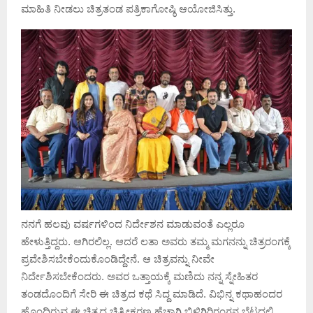
ಮಾಹಿತಿ ನೀಡಲು ಚಿತ್ರತಂಡ ಪತ್ರಿಕಾಗೋಷ್ಠಿ ಆಯೋಜಿಸಿತ್ತು.
ನನಗೆ ಹಲವು ವರ್ಷಗಳಿಂದ ನಿರ್ದೇಶನ ಮಾಡುವಂತೆ ಎಲ್ಲರೂ
ಹೇಳುತ್ತಿದ್ದರು. ಆಗಿರಲಿಲ್ಲ. ಆದರೆ ಲತಾ ಅವರು ತಮ್ಮ ಮಗನನ್ನು ಚಿತ್ರರಂಗಕ್ಕೆ
ಪ್ರವೇಶಿಸಬೇಕೆಂದುಕೊಂಡಿದ್ದೇನೆ. ಆ ಚಿತ್ರವನ್ನು ನೀವೇ
ನಿರ್ದೇಶಿಸಬೇಕೆಂದರು. ಅವರ ಒತ್ತಾಯಕ್ಕೆ ಮಣಿದು ನನ್ನ ಸ್ನೇಹಿತರ
ತಂಡದೊಂದಿಗೆ ಸೇರಿ ಈ ಚಿತ್ರದ ಕಥೆ ಸಿದ್ದ ಮಾಡಿದೆ. ವಿಭಿನ್ನ ಕಥಾಹಂದರ
ಹೊಂದಿರುವ ಈ ಚಿತ್ರದ ಚಿತ್ರೀಕರಣ ಹೆಚ್ಚಾಗಿ ಬಿಳಿಗಿರಿರಂಗನ ಬೆಟ್ಟದಲ್ಲಿ