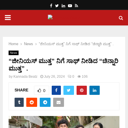
Facebook
Twitter
Linkedin
Youtube
Rss
PRIMARY
MENU
Home
News
“ಜೀನಿಯಸ್ ಮುತ್ತ” ನಿಗೆ ಸಾಥ್ ನೀಡಿದ “ಚಿನ್ನಾರಿ ಮುತ್ತ” .
News
“ಜೀನಿಯಸ್ ಮುತ್ತ” ನಿಗೆ ಸಾಥ್ ನೀಡಿದ “ಚಿನ್ನಾರಿ
ಮುತ್ತ” .
by
Kannada Beatz
July 26, 2024
0
106
SHARE
0