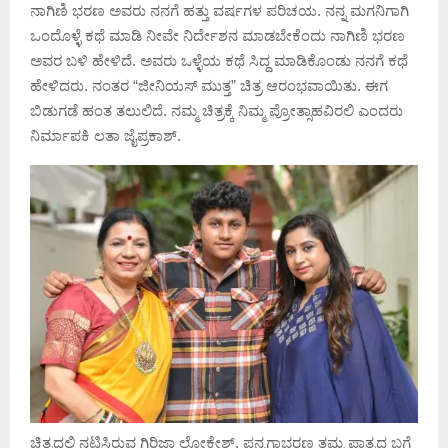
ನಾಗಿಣಿ ಭರಣ ಅವರು ನನಗೆ ಹತ್ತು ವರ್ಷಗಳ ಪರಿಚಯ. ನನ್ನ ಮಗನಿಗಾಗಿ
ಒಂದೊಳ್ಳೆ ಕಥೆ ಮಾಡಿ ನೀವೇ ನಿರ್ದೇಶನ ಮಾಡಬೇಕೆಂದು ನಾಗಿಣಿ ಭರಣ
ಅವರ ಬಳಿ ಹೇಳಿದೆ. ಅವರು ಒಳ್ಳೆಯ ಕಥೆ ಸಿದ್ದ ಮಾಡಿಕೊಂಡು ನನಗೆ ಕಥೆ
ಹೇಳಿದರು. ನಂತರ “ಜೀನಿಯಸ್ ಮುತ್ತ” ಚಿತ್ರ ಆರಂಭವಾಯಿತು. ಈಗ
ಬಿಡುಗಡೆ ಹಂತ ತಲುಲಿದೆ. ನಮ್ಮ ಚಿತ್ರಕ್ಕೆ ನಿಮ್ಮ ಪ್ರೋತ್ಸಾಹವಿರಲಿ ಎಂದರು
ನಿರ್ಮಾಪಕಿ ಲತಾ ಜೈಪ್ರಕಾಶ್.
ಚಿತ್ರದಲ್ಲಿ ನಟಿಸಿರುವ ಗಿರಿಜಾ ಲೋಕೇಶ್, ಪನ್ನಗಾಭರಣ ತಮ್ಮ ಪಾತ್ರದ ಬಗ್ಗೆ