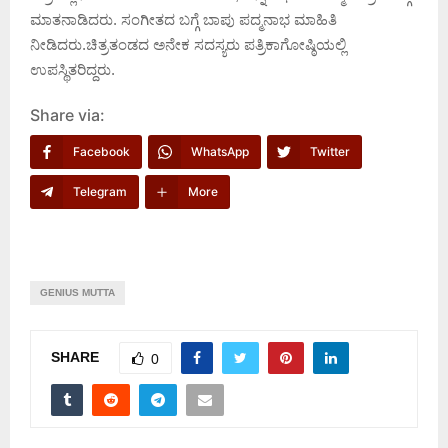
ಮಾತನಾಡಿದರು. ಸಂಗೀತದ ಬಗ್ಗೆ ಬಾಪು ಪದ್ಮನಾಭ ಮಾಹಿತಿ
ನೀಡಿದರು.ಚಿತ್ರತಂಡದ ಅನೇಕ ಸದಸ್ಯರು ಪತ್ರಿಕಾಗೋಷ್ಠಿಯಲ್ಲಿ
ಉಪಸ್ಥಿತರಿದ್ದರು.
Share via:
Facebook
WhatsApp
Twitter
Telegram
More
GENIUS MUTTA
SHARE
0