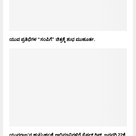
ಯುವ ಪ್ರತಿಭೆಗಳ “ಸಂಪಿಗೆ” ಚಿತ್ರಕ್ಕೆ ಶುಭ ಮುಹೂರ್ತ.
ಯುವರಾಜ’ನ ಹುಟ್ಟುಹಬ್ಬಕ್ಕೆ ಅಭಿಮಾನಿಗಳಿಗೆ ಸ್ಪೆಷಲ್ ಗಿಫ್ಟ್..ಜನವರಿ 22ಕ್ಕೆ