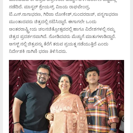
ನಡೆದಿದೆ. ಮಾಸ್ಟರ್ ಶ್ರೇಯಸ್ಸ್, ವಿಜಯ ರಾಘವೇಂದ್ರ,
ಟಿ.ಎಸ್.ನಾಗಾಭರಣ, ಗಿರಿಜಾ ಲೋಕೇಶ್,ಸುಂದರರಾಜ್, ಪನ್ನಗಾಭರಣ
ಮುಂತಾದವರು ಚಿತ್ರದಲ್ಲಿ ನಟಿಸಿದ್ದಾರೆ. ಈಗಾಗಲೇ ಒಂದು
ಅಂತರರಾಷ್ಟ್ರೀಯ ಚಲನಚಿತ್ರೋತ್ಸವದಲ್ಲಿ ಹಾಗೂ ವಿದೇಶಗಳಲ್ಲಿ ನಮ್ಮ
ಚಿತ್ರದ ಪ್ರದರ್ಶನವಾಗಿದೆ. ನೋಡಿದವರು ಮೆಚ್ಚುಗೆ ಮಾತುಗಳಾಡಿದ್ದಾರೆ.
ಆಗಸ್ಟ್ ನಲ್ಲಿ ಚಿತ್ರವನ್ನು ತೆರೆಗೆ ತರುವ ಪ್ರಯತ್ನ ನಡೆಯುತ್ತಿದೆ ಎಂದು
ನಿರ್ದೇಶಕಿ ನಾಗಿಣಿ ಭರಣ ತಿಳಿಸಿದರು.