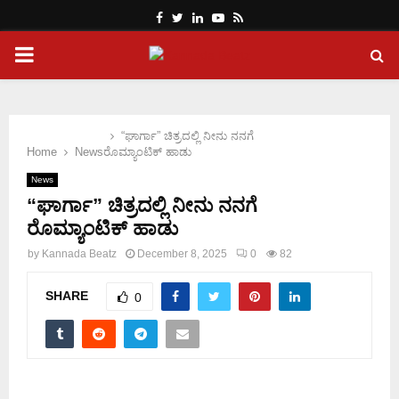
Facebook
Twitter
Linkedin
Youtube
Rss
PRIMARY
MENU
“ಘಾರ್ಗಾ” ಚಿತ್ರದಲ್ಲಿ ನೀನು ನನಗೆ
Home
News
ರೊಮ್ಯಾಂಟಿಕ್ ಹಾಡು‌‌
News
“ಘಾರ್ಗಾ” ಚಿತ್ರದಲ್ಲಿ ನೀನು ನನಗೆ
ರೊಮ್ಯಾಂಟಿಕ್ ಹಾಡು‌‌
by
Kannada Beatz
December 8, 2025
0
82
SHARE
0