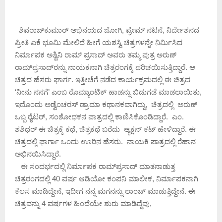
ಶಿವರಾಜ್‌ಕುಮಾರ್ ಅಭಿನಯದ ಜೋಗಿ, ಪ್ರೇಮ್ ನಟನೆ, ನಿರ್ದೇಶನದ
ಪ್ರೀತಿ ಏಕೆ ಭೂಮಿ ಮೇಲಿದೆ ಹೀಗೆ ಯಶಸ್ವಿ ಚಿತ್ರಗಳನ್ನೇ ನಿರ್ಮಿಸಿದ
ನಿರ್ಮಾಪಕ ಅಶ್ವಿನಿ ರಾಮ್ ಪ್ರಸಾದ್ ಅವರು ತಮ್ಮ ಪುತ್ರ ಅರುಣ್
ರಾಮ್‌ಪ್ರಸಾದ್‌ರನ್ನು ನಾಯಕನಾಗಿ ಚಿತ್ರರಂಗಕ್ಕೆ ಪರಿಚಯಿಸುತ್ತಿದ್ದಾರೆ. ಆ
ಚಿತ್ರದ ಹೆಸರು ಘಾರ್ಗ. ಇತ್ತೀಚೆಗೆ ನಡೆದ ಕಾರ್ಯಕ್ರಮದಲ್ಲಿ ಈ ಚಿತ್ರದ
‘ನೀನು ನನಗೆ’ ಎಂಬ ರೊಮ್ಯಾಂಟಿಕ್ ಹಾಡನ್ನು ಬಿಡುಗಡೆ ಮಾಡಲಾಯಿತು,
ಇದೊಂದು ಅಡ್ವೆಂಚರಸ್ ಡ್ರಾಮಾ ಕಥಾನಕವಾಗಿದ್ದು, ಚಿತ್ರದಲ್ಲಿ ಅರುಣ್
ಒಬ್ಬ ರೈಟರ್, ಸಂಶೋಧಕನ ಪಾತ್ರದಲ್ಲಿ ಕಾಣಿಸಿಕೊಂಡಿದ್ದಾರೆ. ಎಂ.
ಶಶಿಧರ್ ಈ ಚಿತ್ರಕ್ಕೆ ಕಥೆ, ಚಿತ್ರಕಥೆ ಬರೆದು ಆ್ಯಕ್ಷನ್ ಕಟ್ ಹೇಳಿದ್ದಾರೆ. ಈ
ಚಿತ್ರದಲ್ಲಿ ಫಾರ್ಗಾ ಒಂದು ಊರಿನ ಹೆಸರು. ನಾಯಕಿ ಪಾತ್ರದಲ್ಲಿ ರೆಹಾನ
ಅಭಿನಯಿಸಿದ್ದಾರೆ.
ಈ ಸಂದರ್ಭದಲ್ಲಿ ನಿರ್ಮಾಪಕ ರಾಮ್‌ಪ್ರಸಾದ್ ಮಾತನಾಡುತ್ತ
ಚಿತ್ರರಂಗದಲ್ಲಿ 40 ವರ್ಷ ಆಡಿಯೋ ಕಂಪನಿ ಮಾಲೀಕ, ನಿರ್ಮಾಪಕನಾಗಿ
ಕೆಲಸ ಮಾಡಿದ್ದೇನೆ, ಇದೀಗ ನನ್ನ ಮಗನನ್ನು ಲಾಂಚ್ ಮಾಡುತ್ತಿದ್ದೇನೆ. ಈ
ಚಿತ್ರವನ್ನು 4 ವರ್ಷಗಳ ಹಿಂದೆಯೇ ಶುರು ಮಾಡಿದ್ದೆವು,