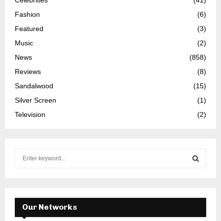
Celebrities
(41)
Fashion
(6)
Featured
(3)
Music
(2)
News
(858)
Reviews
(8)
Sandalwood
(15)
Silver Screen
(1)
Television
(2)
S
e
a
S
r
c
E
h
Our Networks
f
A