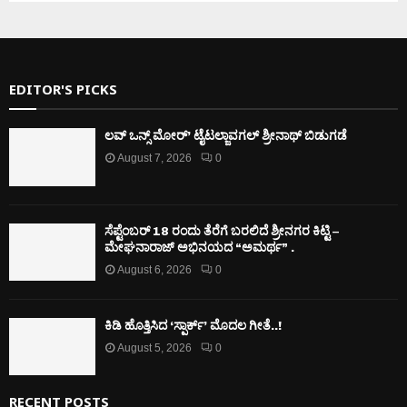
EDITOR'S PICKS
ಲವ್ ಒನ್ಸ್ ಮೋರ್’ ಟೈಟಲ್ಜಾವಗಲ್ ಶ್ರೀನಾಥ್ ಬಿಡುಗಡೆ
August 7, 2026
0
ಸೆಪ್ಟೆಂಬರ್ 18 ರಂದು ತೆರೆಗೆ ಬರಲಿದೆ ಶ್ರೀನಗರ ಕಿಟ್ಟಿ –
ಮೇಘನಾರಾಜ್ ಅಭಿನಯದ “ಅಮರ್ಥ” .
August 6, 2026
0
ಕಿಡಿ‌‌ ಹೊತ್ತಿಸಿದ ‘ಸ್ಪಾರ್ಕ್’ ಮೊದಲ‌ ಗೀತೆ..!
August 5, 2026
0
RECENT POSTS