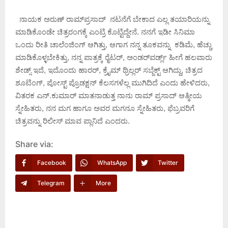
ನಾಯಕ ಅರುಣ್ ರಾಮ್‌ಪ್ರಸಾದ್ ನಟನೆಗೆ ಬೇಕಾದ ಎಲ್ಲ ತಯಾರಿಯನ್ನು
ಮಾಡಿಕೊಂಡೇ ಚಿತ್ರರಂಗಕ್ಕೆ ಎಂಟ್ರಿ ಕೊಟ್ಟಿದ್ದೇನೆ. ನನಗೆ ಇಡೀ ಸಿನಿಮಾ
ಒಂದು ರೀತಿ ಚಾಲೆಂಜಿಂಗ್ ಆಗಿತ್ತು, ಆಗಾಗ ನನ್ನ ತೂಕವನ್ನು ಕಡಿಮೆ, ಹೆಚ್ಚು
ಮಾಡಿಕೊಳ್ಳಬೇಕಿತ್ತು, ನನ್ನ ಪಾತ್ರಕ್ಕೆ ರೈಟರ್, ಅಂಡರ್‌ವರ್ಡ್ಲ್ ಹೀಗೆ ಹಲವಾರು
ಶೇಡ್ಸ್ ಇದೆ, ಇದೊಂದು ಹಾರರ್, ಕ್ರೈಮ್ ಥ್ರಿಲ್ಲರ್ ಸಬ್ಜೆಕ್ಟ್ ಆಗಿದ್ದು, ಚಿತ್ರದ
ಶೂಟಿಂಗ್, ಪೋಸ್ಟ್ ಪ್ರೊಡಕ್ಷನ್ ಕೆಲಸಗಳೆಲ್ಲ ಮುಗಿದಿದೆ ಎಂದು ಹೇಳಿದರು,
ವಿತರಕ ಎನ್.ಕುಮಾರ್ ಮಾತನಾಡುತ್ತ ನಾನು ರಾಮ್ ಪ್ರಸಾದ್ ಆತ್ಮೀಯ
ಸ್ನೇಹಿತರು, ನನ ಮಗ ಹಾಗೂ ಅವರ ಮಗನೂ ಸ್ನೇಹಿತರು, ಫೆಬ್ರವರಿಗೆ
ಚಿತ್ರವನ್ನು ರಿಲೀಸ್ ಮಾವ ಪ್ಲಾನಿದೆ ಎಂದರು.
Share via:
Facebook
WhatsApp
Twitter
Telegram
More