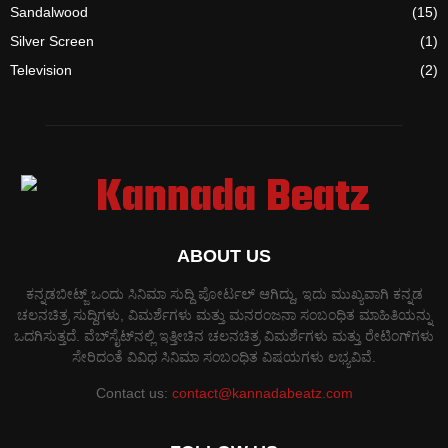
Sandalwood
(15)
Silver Screen
(1)
Television
(2)
ABOUT US
ಕನ್ನಡಬೀಟ್ಜ್ ಒಂದು ಸಿನಿಮಾ ಸುದ್ದಿ ಪೋರ್ಟಲ್ ಆಗಿದ್ದು, ಇದು ಮುಖ್ಯವಾಗಿ ಕನ್ನಡ
ಚಲನಚಿತ್ರ ಸುದ್ದಿಗಳು, ವಿಮರ್ಶೆಗಳು ಮತ್ತು ಮನರಂಜನಾ ಸಂಬಂಧಿತ ಮಾಹಿತಿಯನ್ನು
ಒದಗಿಸುತ್ತದೆ. ವೆಬ್‌ಸೈಟ್‌ನಲ್ಲಿ ಇತ್ತೀಚಿನ ಚಲನಚಿತ್ರ ವಿಮರ್ಶೆಗಳು ಮತ್ತು ರೇಟಿಂಗ್‌ಗಳು
ಸೇರಿದಂತೆ ವಿವಿಧ ಸಿನಿಮಾ ಸಂಬಂಧಿತ ವಿಷಯಗಳು ಲಭ್ಯವಿವೆ.
Contact us:
contact@kannadabeatz.com