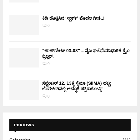
ಕಿಡಿ‌‌ ಹೊತ್ತಿಸಿದ ‘ಸ್ಪಾರ್ಕ್’ ಮೊದಲ‌ ಗೀತೆ..!
0
“ಚಾರ್ಜ್‌ಶೀಟ್ 03-08” – ನೈಜ ಘಟನೆಯಾಧಾರಿತ ಕ್ರೈಂ
ಥ್ರಿಲ್ಲರ್.
0
ಸೆಪ್ಟೆಂಬರ್ 12, 13ಕ್ಕೆ ಸೈಮಾ (SIIMA) ಹಬ್ಬ:
ಬೆಂಗಳೂರಿನಲ್ಲಿ ಅದ್ಧೂರಿ ಪತ್ರಿಕಾಗೋಷ್ಠಿ!
0
reviews