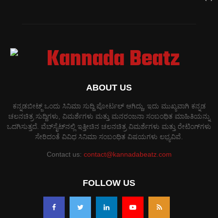
ABOUT US
ಕನ್ನಡಬೀಟ್ಜ್ ಒಂದು ಸಿನಿಮಾ ಸುದ್ದಿ ಪೋರ್ಟಲ್ ಆಗಿದ್ದು, ಇದು ಮುಖ್ಯವಾಗಿ ಕನ್ನಡ
ಚಲನಚಿತ್ರ ಸುದ್ದಿಗಳು, ವಿಮರ್ಶೆಗಳು ಮತ್ತು ಮನರಂಜನಾ ಸಂಬಂಧಿತ ಮಾಹಿತಿಯನ್ನು
ಒದಗಿಸುತ್ತದೆ. ವೆಬ್‌ಸೈಟ್‌ನಲ್ಲಿ ಇತ್ತೀಚಿನ ಚಲನಚಿತ್ರ ವಿಮರ್ಶೆಗಳು ಮತ್ತು ರೇಟಿಂಗ್‌ಗಳು
ಸೇರಿದಂತೆ ವಿವಿಧ ಸಿನಿಮಾ ಸಂಬಂಧಿತ ವಿಷಯಗಳು ಲಭ್ಯವಿವೆ.
Contact us:
contact@kannadabeatz.com
FOLLOW US