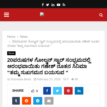
Facebook
Twitter
Linkedin
Youtube
Rss
PRIMARY
MENU
Home
News
20ವರುಷಗಳ ಗೋಲ್ಡನ್ ಸ್ಟಾರ್ ಸಂಭ್ರಮದಲ್ಲಿ ಆರಂಭವಾಯಿತು ಗಣೇಶ್ ನೂತನ
ಸಿನಿಮಾ “ತಮ್ಮ ಸುಖಗಮನ ಬಯಸುವ “
News
20ವರುಷಗಳ ಗೋಲ್ಡನ್ ಸ್ಟಾರ್ ಸಂಭ್ರಮದಲ್ಲಿ
ಆರಂಭವಾಯಿತು ಗಣೇಶ್ ನೂತನ ಸಿನಿಮಾ
“ತಮ್ಮ ಸುಖಗಮನ ಬಯಸುವ “
by
Kannada Beatz
February 15, 2026
0
96
SHARE
0