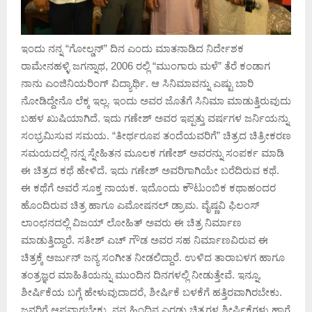
ಇಂದು ನನ್ನ “ಗೋಲ್ಡನ್” ದಿನ ಎಂದು ಮಾತನಾಡಿದ ನಿರ್ದೇಶಕ
ರಾಮೇನಹಳ್ಳಿ ಜಗನ್ನಾಥ, 2006 ರಲ್ಲಿ “ಮುಂಗಾರು ಮಳೆ” ತೆರೆ ಕಂಡಾಗ
ನಾನು ಎಂಜಿನಿಯರಿಂಗ್ ವಿದ್ಯಾರ್ಥಿ. ಆ ಸಿನಿಮಾವನ್ನು ಎಷ್ಟು ಬಾರಿ
ನೋಡಿದ್ದೇನೊ ಲೆಕ್ಕ ಇಲ್ಲ. ಇಂದು ಅವರ ಜೊತೆಗೆ ಸಿನಿಮಾ ಮಾಡುತ್ತಿರುವುದು
ಬಹಳ ಖುಷಿಯಾಗಿದೆ. ಇದು ಗಣೇಶ್ ಅವರ ಇಪ್ಪತ್ತು ವರ್ಷಗಳ ಜರ್ನಿಯನ್ನು
ಸಂಭ್ರಮಿಸುವ ಸಮಯ. “ತೀರ್ಥರೂಪ ತಂದೆಯವರಿಗೆ” ಚಿತ್ರದ ಚಿತ್ರೀಕರಣ
ಸಮಯದಲ್ಲಿ ನನ್ನ ಸ್ನೇಹಿತನ ಮೂಲಕ ಗಣೇಶ್ ಅವರನ್ನು ಸಂಪರ್ಕ ಮಾಡಿ
ಈ ಚಿತ್ರದ ಕಥೆ ಹೇಳಿದೆ. ಇದು ಗಣೇಶ್ ಅವರಿಗಾಗಿಯೇ ಬರೆದಿರುವ ಕಥೆ.
ಈ ಕಥೆಗೆ ಅವರೆ ಸೂಕ್ತ ನಾಯಕ. ಇದೊಂದು ಕೌಟುಂಬಿಕ ಕಥಾಹಂದರ
ಹೊಂದಿರುವ ಚಿತ್ರ ಹಾಗೂ ಎಮೋಷನಲ್ ಡ್ರಾಮ. ವೈಷ್ಣವಿ ಫಿಲಂಸ್
ಲಾಂಛನದಲ್ಲಿ ವಿಜಯ್ ಲೋಹಿತ್ ಅವರು ಈ ಚಿತ್ರ ನಿರ್ಮಾಣ
ಮಾಡುತ್ತಿದ್ದಾರೆ. ಸತೀಶ್ ಎಚ್ ಗೌಡ ಅವರ ಸಹ ನಿರ್ಮಾಣವಿರುವ ಈ
ಚಿತ್ರಕ್ಕೆ ಅರ್ಜುನ್ ಜನ್ಯ ಸಂಗೀತ ನೀಡಲಿದ್ದಾರೆ. ಉಳಿದ ತಾರಾಬಳಗ ಹಾಗೂ
ತಂತ್ರಜ್ಞರ ಮಾಹಿತಿಯನ್ನು ಮುಂದಿನ ದಿನಗಳಲ್ಲಿ ನೀಡುತ್ತೇವೆ. ಇನ್ನೂ,
ಶೀರ್ಷಿಕೆಯ ಬಗ್ಗೆ ಹೇಳುವುದಾದರೆ, ಶೀರ್ಷಿಕೆ ಬಳಕೆಗೆ ಹತ್ತಿರವಾಗಿರಬೇಕು.
ಜನರಿಗೆ ಆಪ್ತವಾಗಬೇಕು. ನನ್ನ ಹಿಂದಿನ ಎರಡು ಚಿತ್ರಗಳ ಶೀರ್ಷಿಕೆಗಳು ಹಾಗೆ