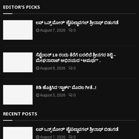
EDITOR'S PICKS
ಲವ್ ಒನ್ಸ್ ಮೋರ್’ ಟೈಟಲ್ಜಾವಗಲ್ ಶ್ರೀನಾಥ್ ಬಿಡುಗಡೆ
August 7, 2026
0
ಸೆಪ್ಟೆಂಬರ್ 18 ರಂದು ತೆರೆಗೆ ಬರಲಿದೆ ಶ್ರೀನಗರ ಕಿಟ್ಟಿ –
ಮೇಘನಾರಾಜ್ ಅಭಿನಯದ “ಅಮರ್ಥ” .
August 6, 2026
0
ಕಿಡಿ‌‌ ಹೊತ್ತಿಸಿದ ‘ಸ್ಪಾರ್ಕ್’ ಮೊದಲ‌ ಗೀತೆ..!
August 5, 2026
0
RECENT POSTS
ಲವ್ ಒನ್ಸ್ ಮೋರ್’ ಟೈಟಲ್ಜಾವಗಲ್ ಶ್ರೀನಾಥ್ ಬಿಡುಗಡೆ
August 7, 2026
0