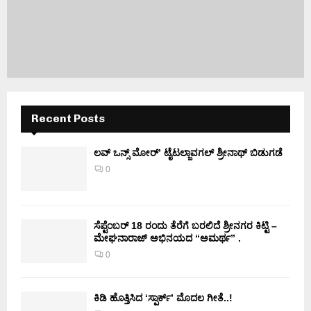
Recent Posts
ಲವ್ ಒನ್ಸ್ ಮೋರ್’ ಟೈಟಲ್ಜಾವಗಲ್ ಶ್ರೀನಾಥ್ ಬಿಡುಗಡೆ
0
ಸೆಪ್ಟೆಂಬರ್ 18 ರಂದು ತೆರೆಗೆ ಬರಲಿದೆ ಶ್ರೀನಗರ ಕಿಟ್ಟಿ –
ಮೇಘನಾರಾಜ್ ಅಭಿನಯದ “ಅಮರ್ಥ” .
0
ಕಿಡಿ‌‌ ಹೊತ್ತಿಸಿದ ‘ಸ್ಪಾರ್ಕ್’ ಮೊದಲ‌ ಗೀತೆ..!