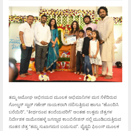
ತಮ್ಮ ಅಮೋಘ ಅಭಿನಯದ ಮೂಲಕ ಅಭಿಮಾನಿಗಳ ಮನ ಸೆಳೆದಿರುವ
ಗೋಲ್ಡನ್ ಸ್ಟಾರ್ ಗಣೇಶ್ ನಾಯಕರಾಗಿ ನಟಿಸುತ್ತಿರುವ ಹಾಗೂ “ಹೊಂದಿಸಿ
ಬರೆಯಿರಿ”, “ತೀರ್ಥರೂಪ ತಂದೆಯವರಿಗೆ” ಅಂತಹ ಉತ್ತಮ ಚಿತ್ರಗಳ
ನಿರ್ದೇಶಕ ರಾಮೇನಹಳ್ಳಿ ಜಗನ್ನಾಥ ಕಾಂಬಿನೇಶನ್ ನಲ್ಲಿ ಮೂಡಿಬರುತ್ತಿರುವ
ನೂತನ ಚಿತ್ರ “ತಮ್ಮ ಸುಖಾಗಮನ ಬಯಸುವ”. ವೈಷ್ಣವಿ ಫಿಲಂಸ್ ಮೂಲಕ