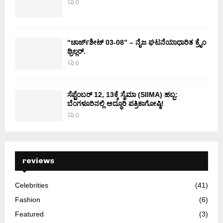
0
“ಚಾರ್ಜ್‌ಶೀಟ್ 03-08” – ನೈಜ ಘಟನೆಯಾಧಾರಿತ ಕ್ರೈಂ
ಥ್ರಿಲ್ಲರ್.
0
ಸೆಪ್ಟೆಂಬರ್ 12, 13ಕ್ಕೆ ಸೈಮಾ (SIIMA) ಹಬ್ಬ:
ಬೆಂಗಳೂರಿನಲ್ಲಿ ಅದ್ಧೂರಿ ಪತ್ರಿಕಾಗೋಷ್ಠಿ!
0
reviews
Celebrities
(41)
Fashion
(6)
Featured
(3)