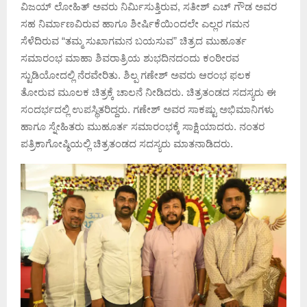
ವಿಜಯ್ ಲೋಹಿತ್ ಅವರು ನಿರ್ಮಿಸುತ್ತಿರುವ, ಸತೀಶ್ ಎಚ್ ಗೌಡ ಅವರ
ಸಹ ನಿರ್ಮಾಣವಿರುವ ಹಾಗೂ ಶೀರ್ಷಿಕೆಯಿಂದಲೇ ಎಲ್ಲರ ಗಮನ
ಸೆಳೆದಿರುವ “ತಮ್ಮ ಸುಖಾಗಮನ ಬಯಸುವ” ಚಿತ್ರದ ಮುಹೂರ್ತ
ಸಮಾರಂಭ ಮಾಹಾ ಶಿವರಾತ್ರಿಯ ಶುಭದಿನದಂದು ಕಂಠೀರವ
ಸ್ಟುಡಿಯೋದಲ್ಲಿ ನೆರವೇರಿತು. ಶಿಲ್ಪ ಗಣೇಶ್ ಅವರು ಆರಂಭ ಫಲಕ
ತೋರುವ ಮೂಲಕ ಚಿತ್ರಕ್ಕೆ ಚಾಲನೆ ನೀಡಿದರು. ಚಿತ್ರತಂಡದ ಸದಸ್ಯರು ಈ
ಸಂದರ್ಭದಲ್ಲಿ ಉಪಸ್ಥಿತರಿದ್ದರು. ಗಣೇಶ್ ಅವರ ಸಾಕಷ್ಟು ಅಭಿಮಾನಿಗಳು
ಹಾಗೂ ಸ್ನೇಹಿತರು ಮುಹೂರ್ತ ಸಮಾರಂಭಕ್ಕೆ ಸಾಕ್ಷಿಯಾದರು. ನಂತರ
ಪತ್ರಿಕಾಗೋಷ್ಠಿಯಲ್ಲಿ ಚಿತ್ರತಂಡದ ಸದಸ್ಯರು ಮಾತನಾಡಿದರು.