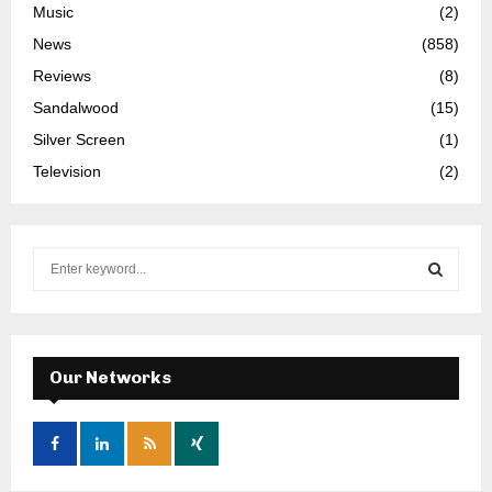
Music
(2)
News
(858)
Reviews
(8)
Sandalwood
(15)
Silver Screen
(1)
Television
(2)
S
e
a
S
r
c
E
h
Our Networks
f
A
o
r
R
:
C