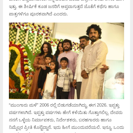
ಇತ್ತು. ಈ ಶೀರ್ಷಿಕೆ ಕೂಡ ಜನರಿಗೆ ಆಪ್ತವಾಗುತ್ತದೆ ಜೊತೆಗೆ ಕಥೆಗು ಹಾಗೂ
ಪಾತ್ರಗಳಿಗೂ ಪೂರಕವಾಗಿದೆ ಎಂದರು.
“ಮುಂಗಾರು ಮಳೆ” 2006 ರಲ್ಲಿ ಬಿಡುಗಡೆಯಾಗಿದ್ದು, ಈಗ 2026. ಇಪ್ಪತ್ತು
ವರ್ಷಗಳಾಗಿದೆ. ಇಪ್ಪತ್ತು ವರ್ಷಗಳು ಹೇಗೆ ಕಳೆಯಿತು ಗೊತ್ತಾಗಲಿಲ್ಲ. ದೇವರು
ನನಗೆ ಒಳ್ಳೆಯ ನಿರ್ಮಾಪಕರು, ನಿರ್ದೇಶಕರು, ಬರಹಗಾರರು ಹಾಗೂ
ನಿಮ್ಮೆಲ್ಲರ ಪ್ರೀತಿ ಕೊಟ್ಟಿದ್ದಾನೆ. ಇದು ಹೀಗೆ ಮುಂದುವರೆಯಲಿ. ಇನ್ನೂ, ಒಂದು