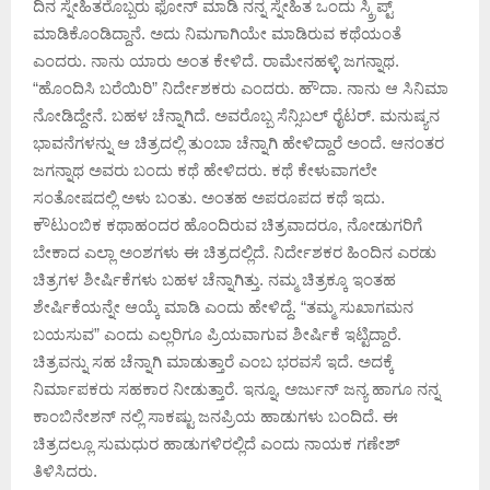
ದಿನ ಸ್ನೇಹಿತರೊಬ್ಬರು ಫೋನ್ ಮಾಡಿ ನನ್ನ ಸ್ನೇಹಿತ ಒಂದು ಸ್ಕ್ರಿಪ್ಟ್
ಮಾಡಿಕೊಂಡಿದ್ದಾನೆ. ಅದು ನಿಮಗಾಗಿಯೇ ಮಾಡಿರುವ ಕಥೆಯಂತೆ
ಎಂದರು. ನಾನು ಯಾರು ಅಂತ ಕೇಳಿದೆ. ರಾಮೇನಹಳ್ಳಿ ಜಗನ್ನಾಥ.
“ಹೊಂದಿಸಿ ಬರೆಯಿರಿ” ನಿರ್ದೇಶಕರು ಎಂದರು. ಹೌದಾ. ನಾನು ಆ ಸಿನಿಮಾ
ನೋಡಿದ್ದೇನೆ. ಬಹಳ ಚೆನ್ನಾಗಿದೆ. ಅವರೊಬ್ಬ ಸೆನ್ಸಿಬಲ್ ರೈಟರ್. ಮನುಷ್ಯನ
ಭಾವನೆಗಳನ್ನು ಆ ಚಿತ್ರದಲ್ಲಿ ತುಂಬಾ ಚೆನ್ನಾಗಿ ಹೇಳಿದ್ದಾರೆ ಅಂದೆ. ಆನಂತರ
ಜಗನ್ನಾಥ ಅವರು ಬಂದು ಕಥೆ ಹೇಳಿದರು. ಕಥೆ ಕೇಳುವಾಗಲೇ
ಸಂತೋಷದಲ್ಲಿ ಅಳು ಬಂತು. ಅಂತಹ ಅಪರೂಪದ ಕಥೆ ಇದು.
ಕೌಟುಂಬಿಕ ಕಥಾಹಂದರ ಹೊಂದಿರುವ ಚಿತ್ರವಾದರೂ, ನೋಡುಗರಿಗೆ
ಬೇಕಾದ ಎಲ್ಲಾ ಅಂಶಗಳು ಈ ಚಿತ್ರದಲ್ಲಿದೆ. ನಿರ್ದೇಶಕರ ಹಿಂದಿನ ಎರಡು
ಚಿತ್ರಗಳ ಶೀರ್ಷಿಕೆಗಳು ಬಹಳ ಚೆನ್ನಾಗಿತ್ತು. ನಮ್ಮ ಚಿತ್ರಕ್ಕೂ ಇಂತಹ
ಶೇರ್ಷಿಕೆಯನ್ನೇ ಆಯ್ಕೆ ಮಾಡಿ ಎಂದು ಹೇಳಿದ್ದೆ. “ತಮ್ಮ ಸುಖಾಗಮನ
ಬಯಸುವ” ಎಂದು ಎಲ್ಲರಿಗೂ ಪ್ರಿಯವಾಗುವ ಶೀರ್ಷಿಕೆ ಇಟ್ಟಿದ್ದಾರೆ.
ಚಿತ್ರವನ್ನು ಸಹ ಚೆನ್ನಾಗಿ ಮಾಡುತ್ತಾರೆ ಎಂಬ ಭರವಸೆ ಇದೆ. ಅದಕ್ಕೆ
ನಿರ್ಮಾಪಕರು ಸಹಕಾರ ನೀಡುತ್ತಾರೆ. ಇನ್ನೂ, ಅರ್ಜುನ್ ಜನ್ಯ ಹಾಗೂ ನನ್ನ
ಕಾಂಬಿನೇಶನ್ ನಲ್ಲಿ ಸಾಕಷ್ಟು ಜನಪ್ರಿಯ ಹಾಡುಗಳು ಬಂದಿದೆ. ಈ
ಚಿತ್ರದಲ್ಲೂ ಸುಮಧುರ ಹಾಡುಗಳಿರಲ್ಲಿದೆ ಎಂದು ನಾಯಕ ಗಣೇಶ್
ತಿಳಿಸಿದರು.