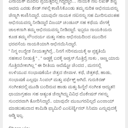
ವಿನಾಯಕ್ ಮೊದಲ ಪ್ರಯತ್ನದಲ್ಲಿ ಗೆದ್ದಿದ್ದಾರೆ… ನಾಯಕ ನಟ ಲಿಖಿತ್ ಶೆಟ್ಟಿ
ಅವರು ಎರಡು ಶೇಡ್ ಗಳಲ್ಲಿ ಕಾಣಿಸಿಕೊಂಡು ತಮ್ಮ ನುರಿತ ಅಭಿನಯವನ್ನು
ಚೆನ್ನಾಗಿ ಕಾಣಿಸಿದ್ದಾರೆ. ಯಾವುದೇ ನಾಯಕ ನಟನನ್ನು ಸಹ ಮೀರಿಸುವಂತಹ
ಅಭಿನಯವನ್ನು ನೀಡಿದ್ದಾರೆ ವಿಜಯ್ ಚಂಡೂರ್ ಸಹ ಕಥೆಯ ವೇಗಕ್ಕೆ
ಚಾಲಕನಾಗಿ ತಮ್ಮ ಅಭಿನಯವನ್ನು ನೀಡಿದ್ದಾರೆ. ಇಬ್ಬರೂ ನಾಯಕಿಯರು
ಕೂಡ ತಮ್ಮ ಸೌಂದರ್ಯ ಮತ್ತು ಸಹಜ ಅಭಿನಯದಿಂದ ಮುಂದಿನ
ಭರವಸೆಯ ನಾಯಕಿಯಾಗಿ ಅಭಿನಯಿಸಿದ್ದಾರೆ.
“ ನಿನ್ನ ಉದ್ದೇಶ ನೀಯತ್ತಾಗಿದ್ರೆ , ನಿನಗೆ ಸರಿಸಮಯಕ್ಕೆ ಆ ಪ್ರಕೃತಿಯೆ
ಸಹಕಾರ ನೀಡುತ್ತೆ “ , “ ಅಡ್ಡಕ್ಕೆ ಬರಕ್ಕೆ ಅಡ್ರಸ್ ಗೊತ್ತಿದ್ರೆ ಸಾಕು , ಅಣ್ಣ ಯಾರು
ಗೊತ್ತಿರಬೇಕಾಗಿಲ್ಲ “ ಈ ರೀತಿಯ ಅದೆಷ್ಟೋ ಚೆಂದದ , ಮನಸಲ್ಲಿ
ಉಳಿಯುವ ಸಂಭಾಷಣೆಯೇ ಚಿತ್ರದ ಜೀವಾಳ. ಕಥೆ, ಚಿತ್ರಕಥೆ, ಹಾಡು,
ಸಂಭಾಷಣೆ ಎಲ್ಲವೂ ಸಿಂಪಲ್ ಮತ್ತು ಪರ್ಫೆಕ್ಟ್ ಆಗಿದೆ. ಗುರುಕಿರಣ್
ಸಂಗೀತದಲ್ಲಿ ಮೂಡಿ ಬಂದಿರುವ ಹಾಡು ಮತ್ತು ಹಿನ್ನೆಲೆ ಸಂಗೀತ ಅದ್ಭುತ!!
ಛಾಯಾಗ್ರಹಣ ಸಹ ಅತ್ಯಂತ ಚೆನ್ನಾಗಿದ್ದು ವಿವಿಧ ಲೊಕೇಷನ್ ಗಳನ್ನು
ಸುಂದರವಾಗಿ ತೋರಿಸಿದ್ದಾರೆ.. ಯಾವುದೇ ಮುಜುಗರವಿಲ್ಲದೆ ಎಂಜಾಯ್
ಮಾಡಬಹುದಾದ ಕಾಮಿಡಿ ಫ್ಯಾಮಿಲಿ ಎಂಟರ್ಟೈನರ್ ಸಿನಿಮಾ ಎನ್ನುವುದಕ್ಕೆ
ಅಡ್ಡಿ ಇಲ್ಲ.