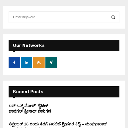
S
e
a
S
r
c
E
h
Our Networks
f
A
o
r
R
:
C
H
Recent Posts
ಲವ್ ಒನ್ಸ್ ಮೋರ್’ ಟೈಟಲ್
ಜಾವಗಲ್ ಶ್ರೀನಾಥ್ ಬಿಡುಗಡೆ
ಸೆಪ್ಟೆಂಬರ್ 18 ರಂದು ತೆರೆಗೆ ಬರಲಿದೆ ಶ್ರೀನಗರ ಕಿಟ್ಟಿ – ಮೇಘನಾರಾಜ್