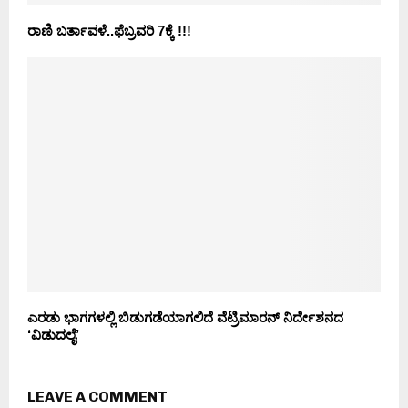
ರಾಣಿ ಬರ್ತಾವಳೆ..ಫೆಬ್ರವರಿ 7ಕ್ಕೆ !!!
ಎರಡು ಭಾಗಗಳಲ್ಲಿ ಬಿಡುಗಡೆಯಾಗಲಿದೆ ವೆಟ್ರಿಮಾರನ್ ನಿರ್ದೇಶನದ
‘ವಿಡುದಲೈ’
LEAVE A COMMENT