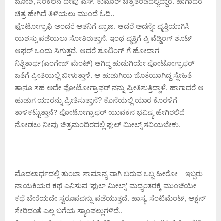
ಜೋಶಿ, ಸಂಕಲನ ದೀಪು ಎಸ್. ಕುಮಾರ್ ಚಿತ್ರತಂಡದಲ್ಲಿದ್ದಾರೆ. ಹಾಗಾದರೆ
ಚಿತ್ರ ಹೇಗಿದೆ ತಿಳಿಯಲು ಮುಂದೆ ಓದಿ..
ಫೊಟೋಗ್ರಾಫಿ ಅಂದರೆ ಆತನಿಗೆ ಪ್ರಾಣ. ಆದರೆ ಅದನ್ನೇ ವೃತ್ತಿಯಾಗಿಸಿ
ಯಶಸ್ಸು ಪಡೆಯಲು ಸೋತಿರುತ್ತಾನೆ. ಇಂಥ ವ್ಯಕ್ತಿಗೆ ಪ್ರಿ ವೆಡ್ಡಿಂಗ್ ಶೂಟ್
ಆಫರ್ ಒಂದು ಸಿಗುತ್ತದೆ. ಆದರೆ ಶೂಟಿಂಗ್ ಗೆ ಹೋದಾಗ
ನಿಶ್ಚಿತಾರ್ಥ(ಎಂಗೇಜ್ ಮೆಂಟ್) ಆಗಿದ್ದ ಹುಡುಗಿಯೇ ಫೋಟೋಗ್ರಾಫರ್
ಜತೆಗೆ ಪ್ರೀತಿಯಲ್ಲಿ ಬೀಳುತ್ತಾಳೆ. ಆ ಹುಡುಗಿಯ ಜೊತೆಯಾಗಿದ್ದ ಸ್ನೇಹಿತೆ
ತಾನೂ ಸಹ ಅದೇ ಫೋಟೋಗ್ರಾಫರ್ ನನ್ನು ಪ್ರೀತಿಸುತ್ತಿದ್ದಾಳೆ. ಹಾಗಾದರೆ ಆ
ಹುಡುಗ ಯಾರನ್ನು ಪ್ರೀತಿಸುತ್ತಾನೆ? ಕೊನೆಯಲ್ಲಿ ಯಾರ ಕೊರಳಿಗೆ
ತಾಳಿ‌ಕಟ್ಟುತ್ತಾನೆ? ಫೋಟೋಗ್ರಾಫರ್ ಯುವಕನ ಭವಿಷ್ಯ ಹೇಗಿರಲಿದೆ
ನೋಡಲು ನೀವು ಚಿತ್ರಮಂದಿರದಲ್ಲಿ ಫುಲ್ ಮೀಲ್ಸ್ ಸವಿಯಬೇಕು.
ಮೊದಲಾರ್ಧದಲ್ಲಿ ತುಂಬಾ ಸಾಮಾನ್ಯ ವಾಗಿ ಬರುವ ಒಬ್ಬ ಹೀರೋ – ಇಬ್ಬರು
ನಾಯಕಿಯರ ಕಥೆ ಎನಿಸುವ ‘ಫುಲ್ ಮೀಲ್ಸ್’ ಮಧ್ಯಂತರಕ್ಕೆ ಮುಂಚೆಯೇ
ಕಥೆ ಬೇರೆಯದೇ ಸ್ವರೂಪವನ್ನು ಪಡೆಯುತ್ತದೆ. ಹಾಸ್ಯ, ಸೆಂಟಿಮೆಂಟ್, ಆಕ್ಷನ್
ಸೇರಿದಂತೆ ಎಲ್ಲ ಬಗೆಯ ಸ್ಯಾಂಪಲ್ಲುಗಳಿದೆ..