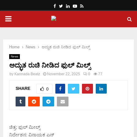
Facebook
Twitter
Linkedin
Youtube
Rss
PRIMARY
MENU
Home
News
ಅದ್ಭುತ ರುಚಿ ನೀಡಿದ ಫುಲ್ ಮಿಲ್ಸ್
News
ಅದ್ಭುತ ರುಚಿ ನೀಡಿದ ಫುಲ್ ಮಿಲ್ಸ್
by
Kannada Beatz
November 22, 2025
0
77
SHARE
0
ಚಿತ್ರ: ಫುಲ್ ಮೀಲ್ಸ್
ನಿರ್ದೇಶನ: ವಿನಾಯಕ ಎನ್