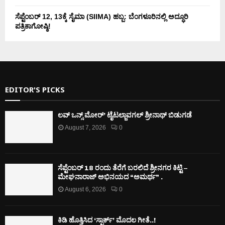
ಸೆಪ್ಟೆಂಬರ್ 12, 13ಕ್ಕೆ ಸೈಮಾ (SIIMA) ಹಬ್ಬ: ಬೆಂಗಳೂರಿನಲ್ಲಿ ಅದ್ಧೂರಿ
ಪತ್ರಿಕಾಗೋಷ್ಠಿ!
EDITOR'S PICKS
ಲವ್ ಒನ್ಸ್ ಮೋರ್’ ಟೈಟಲ್ಜಾವಗಲ್ ಶ್ರೀನಾಥ್ ಬಿಡುಗಡೆ
August 7, 2026
0
ಸೆಪ್ಟೆಂಬರ್ 18 ರಂದು ತೆರೆಗೆ ಬರಲಿದೆ ಶ್ರೀನಗರ ಕಿಟ್ಟಿ –
ಮೇಘನಾರಾಜ್ ಅಭಿನಯದ “ಅಮರ್ಥ” .
August 6, 2026
0
ಕಿಡಿ‌‌ ಹೊತ್ತಿಸಿದ ‘ಸ್ಪಾರ್ಕ್’ ಮೊದಲ‌ ಗೀತೆ..!