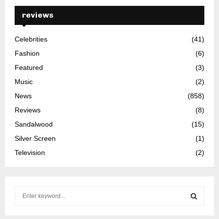
reviews
Celebrities
(41)
Fashion
(6)
Featured
(3)
Music
(2)
News
(858)
Reviews
(8)
Sandalwood
(15)
Silver Screen
(1)
Television
(2)
S
e
a
S