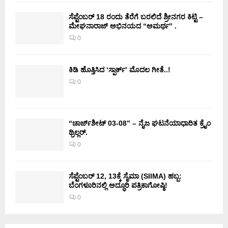
ಸೆಪ್ಟೆಂಬರ್ 18 ರಂದು ತೆರೆಗೆ ಬರಲಿದೆ ಶ್ರೀನಗರ ಕಿಟ್ಟಿ –
ಮೇಘನಾರಾಜ್ ಅಭಿನಯದ “ಅಮರ್ಥ” .
0
ಕಿಡಿ‌‌ ಹೊತ್ತಿಸಿದ ‘ಸ್ಪಾರ್ಕ್’ ಮೊದಲ‌ ಗೀತೆ..!
0
“ಚಾರ್ಜ್‌ಶೀಟ್ 03-08” – ನೈಜ ಘಟನೆಯಾಧಾರಿತ ಕ್ರೈಂ
ಥ್ರಿಲ್ಲರ್.
0
ಸೆಪ್ಟೆಂಬರ್ 12, 13ಕ್ಕೆ ಸೈಮಾ (SIIMA) ಹಬ್ಬ:
ಬೆಂಗಳೂರಿನಲ್ಲಿ ಅದ್ಧೂರಿ ಪತ್ರಿಕಾಗೋಷ್ಠಿ!
0