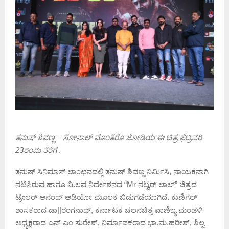
ತನುಷ್ ಶಿವಣ್ಣ – ಸೋನಾಲ್ ಮೊಂತೆರೊ ಜೋಡಿಯ ಈ ಚಿತ್ರ ಫೆಬ್ರವರಿ
23ರಂದು ತೆರೆಗೆ
.
ತನುಷ್ ಸಿನಿಮಾಸ್ ಲಾಂಛನದಲ್ಲಿ ತನುಷ್ ಶಿವಣ್ಣ ನಿರ್ಮಿಸಿ, ನಾಯಕನಾಗಿ
ನಟಿಸಿರುವ ಹಾಗೂ ವಿ.ಲವ ನಿರ್ದೇಶನದ “Mr ನಟ್ವರ್ ಲಾಲ್” ಚಿತ್ರದ
ಟ್ರೇಲರ್ ಆನಂದ್ ಆಡಿಯೋ ಮೂಲಕ ಬಿಡುಗಡೆಯಾಗಿದೆ. ಕುಣಿಗಲ್
ಶಾಸಕರಾದ ಡಾ||ರಂಗನಾಥ್, ಕರ್ನಾಟಕ ಚಲನಚಿತ್ರ ವಾಣಿಜ್ಯ ಮಂಡಳಿ
ಅಧ್ಯಕ್ಷರಾದ ಎನ್ ಎಂ ಸುರೇಶ್, ನಿರ್ಮಾಪಕರಾದ ಭಾ.ಮ.ಹರೀಶ್, ಶಿಲ್ಪ