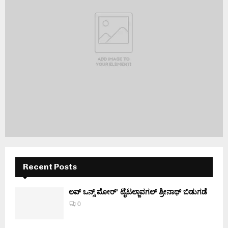
Recent Posts
ಲವ್ ಒನ್ಸ್ ಮೋರ್’ ಟೈಟಲ್ಜಾವಗಲ್ ಶ್ರೀನಾಥ್ ಬಿಡುಗಡೆ
0