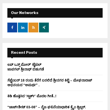
r
c
E
h
Our Networks
f
A
o
r
R
:
C
H
Recent Posts
ಲವ್ ಒನ್ಸ್ ಮೋರ್’ ಟೈಟಲ್
ಜಾವಗಲ್ ಶ್ರೀನಾಥ್ ಬಿಡುಗಡೆ
ಸೆಪ್ಟೆಂಬರ್ 18 ರಂದು ತೆರೆಗೆ ಬರಲಿದೆ ಶ್ರೀನಗರ ಕಿಟ್ಟಿ – ಮೇಘನಾರಾಜ್
ಅಭಿನಯದ “ಅಮರ್ಥ” .
ಕಿಡಿ‌‌ ಹೊತ್ತಿಸಿದ ‘ಸ್ಪಾರ್ಕ್’ ಮೊದಲ‌ ಗೀತೆ..!
“ಚಾರ್ಜ್‌ಶೀಟ್ 03-08” – ನೈಜ ಘಟನೆಯಾಧಾರಿತ ಕ್ರೈಂ ಥ್ರಿಲ್ಲರ್.