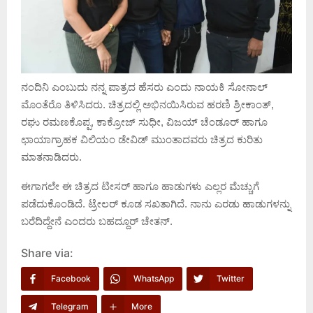
ನಂದಿನಿ ಎಂಬುದು ನನ್ನ ಪಾತ್ರದ ಹೆಸರು ಎಂದು ನಾಯಕಿ ಸೋನಾಲ್
ಮೊಂತೆರೊ ತಿಳಿಸಿದರು. ಚಿತ್ರದಲ್ಲಿ ಅಭಿನಯಿಸಿರುವ ಹರಣಿ ಶ್ರೀಕಾಂತ್,
ರಘು ರಮಣಕೊಪ್ಪ, ಕಾಕ್ರೋಜ್ ಸುಧೀ, ವಿಜಯ್ ಚೆಂಡೂರ್ ಹಾಗೂ
ಛಾಯಾಗ್ರಾಹಕ ವಿಲಿಯಂ ಡೇವಿಡ್ ಮುಂತಾದವರು ಚಿತ್ರದ ಕುರಿತು
ಮಾತನಾಡಿದರು.
ಈಗಾಗಲೇ ಈ ಚಿತ್ರದ ಟೀಸರ್ ಹಾಗೂ ಹಾಡುಗಳು ಎಲ್ಲರ ಮೆಚ್ಚುಗೆ
ಪಡೆದುಕೊಂಡಿದೆ. ಟ್ರೇಲರ್ ಕೂಡ ಸಖತಾಗಿದೆ. ನಾನು ಎರಡು ಹಾಡುಗಳನ್ನು
ಬರೆದಿದ್ದೇನೆ ಎಂದರು ಬಹದ್ದೂರ್ ಚೇತನ್.
Share via:
Facebook
WhatsApp
Twitter
Telegram
More