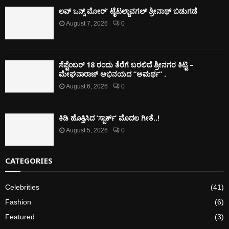
ಲವ್ ಒನ್ಸ್ ಮೋರ್’ ಟೈಟಲ್ಜಾವಗಲ್ ಶ್ರೀನಾಥ್ ಬಿಡುಗಡೆ
August 7, 2026
0
ಸೆಪ್ಟೆಂಬರ್ 18 ರಂದು ತೆರೆಗೆ ಬರಲಿದೆ ಶ್ರೀನಗರ ಕಿಟ್ಟಿ –
ಮೇಘನಾರಾಜ್ ಅಭಿನಯದ “ಅಮರ್ಥ” .
August 6, 2026
0
ಕಿಡಿ‌‌ ಹೊತ್ತಿಸಿದ ‘ಸ್ಪಾರ್ಕ್’ ಮೊದಲ‌ ಗೀತೆ..!
August 5, 2026
0
CATEGORIES
Celebrities
(41)
Fashion
(6)
Featured
(3)