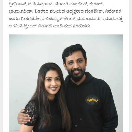
ಶ್ರೀನಿವಾಸ್, ಟಿ.ಪಿ.ಸಿದ್ದರಾಜು, ಚಿಂಗಾರಿ ಮಹದೇವ್, ಕುಶಾಲ್,
ಭಾ.ಮ.ಗಿರೀಶ್, ವಿತರಕರ ವಲಯದ ಅಧ್ಯಕ್ಷರಾದ ವೆಂಕಟೇಶ್, ನಿರ್ದೇಶಕ
ಹಾಗೂ ಗೀತರಚನೆಕಾರ ಬಹದ್ದೂರ್ ಚೇತನ್ ಮುಂತಾದವರು ಸಮಾರಂಭಕ್ಕೆ
ಆಗಮಿಸಿ ಟ್ರೇಲರ್ ಬಿಡುಗಡೆ ಮಾಡಿ ಶುಭ ಕೋರಿದರು.