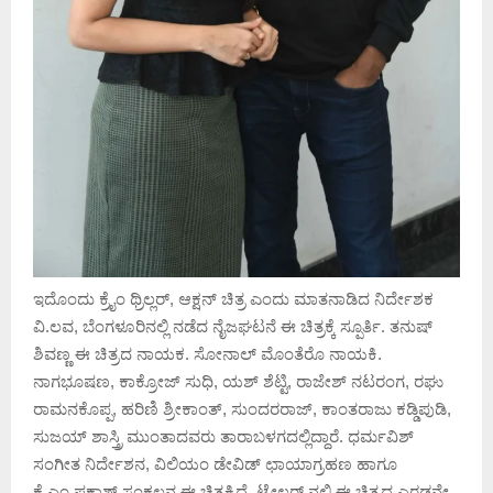
ಇದೊಂದು ಕ್ರೈಂ ಥ್ರಿಲ್ಲರ್, ಆಕ್ಷನ್ ಚಿತ್ರ ಎಂದು ಮಾತನಾಡಿದ ನಿರ್ದೇಶಕ
ವಿ.ಲವ, ಬೆಂಗಳೂರಿನಲ್ಲಿ ನಡೆದ ನೈಜಘಟನೆ ಈ ಚಿತ್ರಕ್ಕೆ ಸ್ಪೂರ್ತಿ. ತನುಷ್
ಶಿವಣ್ಣ ಈ ಚಿತ್ರದ ನಾಯಕ. ಸೋನಾಲ್ ಮೊಂತೆರೊ ನಾಯಕಿ.
ನಾಗಭೂಷಣ, ಕಾಕ್ರೋಜ್ ಸುಧಿ, ಯಶ್ ಶೆಟ್ಟಿ, ರಾಜೇಶ್ ನಟರಂಗ, ರಘು
ರಾಮನಕೊಪ್ಪ, ಹರಿಣಿ ಶ್ರೀಕಾಂತ್, ಸುಂದರರಾಜ್, ಕಾಂತರಾಜು ಕಡ್ಡಿಪುಡಿ,
ಸುಜಯ್ ಶಾಸ್ತ್ರಿ ಮುಂತಾದವರು ತಾರಾಬಳಗದಲ್ಲಿದ್ದಾರೆ. ಧರ್ಮವಿಶ್
ಸಂಗೀತ ನಿರ್ದೇಶನ, ವಿಲಿಯಂ ಡೇವಿಡ್ ಛಾಯಾಗ್ರಹಣ ಹಾಗೂ
ಕೆ‌.ಎಂ.ಪ್ರಕಾಶ್ ಸಂಕಲನ ಈ ಚಿತ್ರಕ್ಕಿದೆ. ಟ್ರೇಲರ್ ನಲ್ಲಿ ಈ ಚಿತ್ರದ ಎರಡನೇ