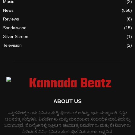
Music
(2)
News
(858)
Reviews
(8)
Sandalwood
(15)
Silver Screen
(1)
Television
(2)
ABOUT US
ಕನ್ನಡಬೀಟ್ಜ್ ಒಂದು ಸಿನಿಮಾ ಸುದ್ದಿ ಪೋರ್ಟಲ್ ಆಗಿದ್ದು, ಇದು ಮುಖ್ಯವಾಗಿ ಕನ್ನಡ
ಚಲನಚಿತ್ರ ಸುದ್ದಿಗಳು, ವಿಮರ್ಶೆಗಳು ಮತ್ತು ಮನರಂಜನಾ ಸಂಬಂಧಿತ ಮಾಹಿತಿಯನ್ನು
ಒದಗಿಸುತ್ತದೆ. ವೆಬ್‌ಸೈಟ್‌ನಲ್ಲಿ ಇತ್ತೀಚಿನ ಚಲನಚಿತ್ರ ವಿಮರ್ಶೆಗಳು ಮತ್ತು ರೇಟಿಂಗ್‌ಗಳು
ಸೇರಿದಂತೆ ವಿವಿಧ ಸಿನಿಮಾ ಸಂಬಂಧಿತ ವಿಷಯಗಳು ಲಭ್ಯವಿವೆ.