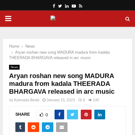
Facebook
Twitter
Linkedin
Youtube
Rss
PRIMARY
MENU
Home
News
Aryan roshan new song MADURA madura from kadala
THEERADA BHARGAVA released in arc music
News
Aryan roshan new song MADURA
madura from kadala THEERADA
BHARGAVA released in arc music
by
Kannada Beatz
January 15, 2023
0
140
SHARE
0