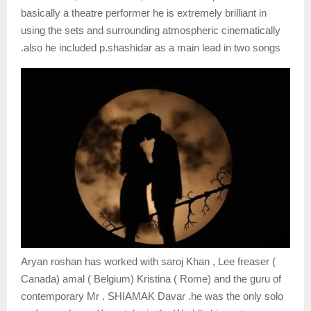
basically a theatre performer he is extremely brilliant in
using the sets and surrounding atmospheric cinematically
.also he included p.shashidar as a main lead in two songs
Aryan roshan has worked with saroj Khan , Lee freaser (
Canada) amal ( Belgium) Kristina ( Rome) and the guru of
contemporary Mr . SHIAMAK Davar .he was the only solo