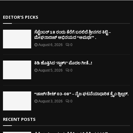
EDITOR'S PICKS
ಸೆಪ್ಟೆಂಬರ್ 18 ರಂದು ತೆರೆಗೆ ಬರಲಿದೆ ಶ್ರೀನಗರ ಕಿಟ್ಟಿ –
ಮೇಘನಾರಾಜ್ ಅಭಿನಯದ “ಅಮರ್ಥ” .
August 6, 2026
0
ಕಿಡಿ‌‌ ಹೊತ್ತಿಸಿದ ‘ಸ್ಪಾರ್ಕ್’ ಮೊದಲ‌ ಗೀತೆ..!
August 5, 2026
0
“ಚಾರ್ಜ್‌ಶೀಟ್ 03-08” – ನೈಜ ಘಟನೆಯಾಧಾರಿತ ಕ್ರೈಂ ಥ್ರಿಲ್ಲರ್.
August 3, 2026
0
RECENT POSTS