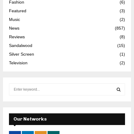
Fashion
(6)
Featured
(3)
Music
(2)
News
(857)
Reviews
(8)
Sandalwood
(15)
Silver Screen
(1)
Television
(2)
S
e
a
S
r
c
E
h
Our Networks
f
A
o