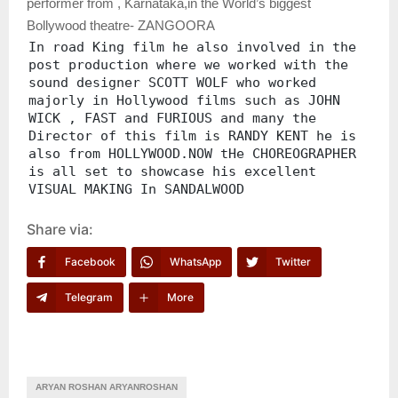
performer from , Karnataka,in the World’s biggest
Bollywood theatre- ZANGOORA
In road King film he also involved in the
post production where we worked with the
sound designer SCOTT WOLF who worked
majorly in Hollywood films such as JOHN
WICK , FAST and FURIOUS and many the
Director of this film is RANDY KENT he is
also from HOLLYWOOD.NOW tHe CHOREOGRAPHER
is all set to showcase his excellent
VISUAL MAKING In SANDALWOOD
Share via:
Facebook
WhatsApp
Twitter
Telegram
More
ARYAN ROSHAN ARYANROSHAN