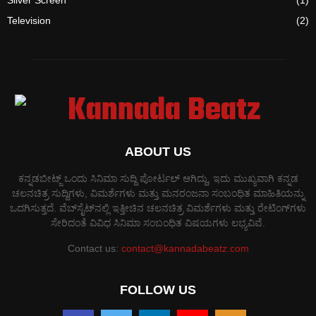
Television
(2)
ABOUT US
ಕನ್ನಡಬೀಟ್ಜ್ ಒಂದು ಸಿನಿಮಾ ಸುದ್ದಿ ಪೋರ್ಟಲ್ ಆಗಿದ್ದು, ಇದು ಮುಖ್ಯವಾಗಿ ಕನ್ನಡ
ಚಲನಚಿತ್ರ ಸುದ್ದಿಗಳು, ವಿಮರ್ಶೆಗಳು ಮತ್ತು ಮನರಂಜನಾ ಸಂಬಂಧಿತ ಮಾಹಿತಿಯನ್ನು
ಒದಗಿಸುತ್ತದೆ. ವೆಬ್‌ಸೈಟ್‌ನಲ್ಲಿ ಇತ್ತೀಚಿನ ಚಲನಚಿತ್ರ ವಿಮರ್ಶೆಗಳು ಮತ್ತು ರೇಟಿಂಗ್‌ಗಳು
ಸೇರಿದಂತೆ ವಿವಿಧ ಸಿನಿಮಾ ಸಂಬಂಧಿತ ವಿಷಯಗಳು ಲಭ್ಯವಿವೆ.
Contact us:
contact@kannadabeatz.com
FOLLOW US