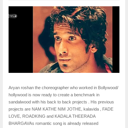
Aryan roshan the choreographer who worked in Bollywood/
hollywood is now ready to create a benchmark in
sandalwood with his back to back projects . His previous
projects are NAM KATHE NIM JOTHE, kalavida , FADE
LOVE, ROADKING and KADALA THEERADA
BHARGAVAs romantic song is already released