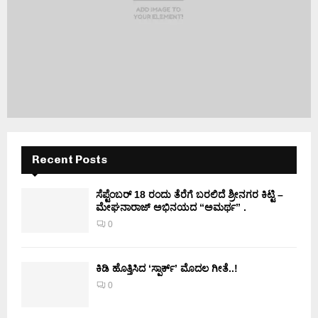
Recent Posts
ಸೆಪ್ಟೆಂಬರ್ 18 ರಂದು ತೆರೆಗೆ ಬರಲಿದೆ ಶ್ರೀನಗರ ಕಿಟ್ಟಿ –
ಮೇಘನಾರಾಜ್ ಅಭಿನಯದ “ಅಮರ್ಥ” .
0
ಕಿಡಿ‌‌ ಹೊತ್ತಿಸಿದ ‘ಸ್ಪಾರ್ಕ್’ ಮೊದಲ‌ ಗೀತೆ..!
0