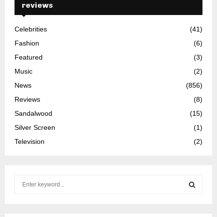
reviews
Celebrities
(41)
Fashion
(6)
Featured
(3)
Music
(2)
News
(856)
Reviews
(8)
Sandalwood
(15)
Silver Screen
(1)
Television
(2)
S
e
a
S
r