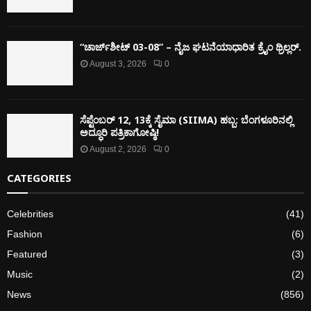
“ಚಾರ್ಜ್‌ಶೀಟ್ 03-08” – ನೈಜ ಘಟನೆಯಾಧಾರಿತ ಕ್ರೈಂ ಥ್ರಿಲ್ಲರ್.
August 3, 2026
0
ಸೆಪ್ಟೆಂಬರ್ 12, 13ಕ್ಕೆ ಸೈಮಾ (SIIMA) ಹಬ್ಬ: ಬೆಂಗಳೂರಿನಲ್ಲಿ
ಅದ್ಧೂರಿ ಪತ್ರಿಕಾಗೋಷ್ಠಿ!
August 2, 2026
0
CATEGORIES
Celebrities
(41)
Fashion
(6)
Featured
(3)
Music
(2)
News
(856)