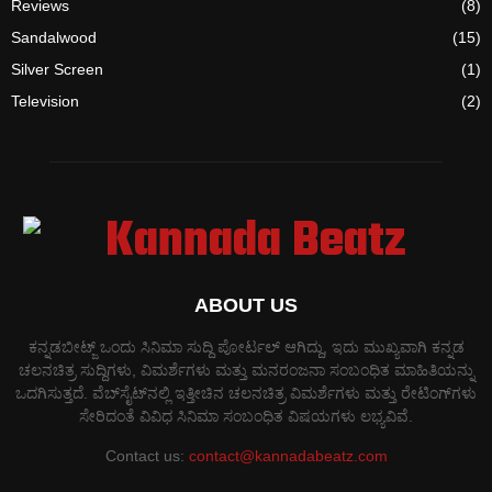
Reviews
(8)
Sandalwood
(15)
Silver Screen
(1)
Television
(2)
ABOUT US
ಕನ್ನಡಬೀಟ್ಜ್ ಒಂದು ಸಿನಿಮಾ ಸುದ್ದಿ ಪೋರ್ಟಲ್ ಆಗಿದ್ದು, ಇದು ಮುಖ್ಯವಾಗಿ ಕನ್ನಡ
ಚಲನಚಿತ್ರ ಸುದ್ದಿಗಳು, ವಿಮರ್ಶೆಗಳು ಮತ್ತು ಮನರಂಜನಾ ಸಂಬಂಧಿತ ಮಾಹಿತಿಯನ್ನು
ಒದಗಿಸುತ್ತದೆ. ವೆಬ್‌ಸೈಟ್‌ನಲ್ಲಿ ಇತ್ತೀಚಿನ ಚಲನಚಿತ್ರ ವಿಮರ್ಶೆಗಳು ಮತ್ತು ರೇಟಿಂಗ್‌ಗಳು
ಸೇರಿದಂತೆ ವಿವಿಧ ಸಿನಿಮಾ ಸಂಬಂಧಿತ ವಿಷಯಗಳು ಲಭ್ಯವಿವೆ.
Contact us:
contact@kannadabeatz.com