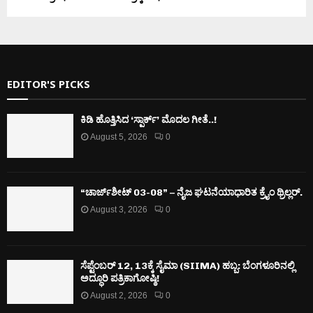
EDITOR'S PICKS
ಕಿಡಿ‌‌ ಹೊತ್ತಿಸಿದ ‘ಸ್ಪಾರ್ಕ್’ ಮೊದಲ‌ ಗೀತೆ..!
August 5, 2026
0
“ಚಾರ್ಜ್‌ಶೀಟ್ 03-08” – ನೈಜ ಘಟನೆಯಾಧಾರಿತ ಕ್ರೈಂ ಥ್ರಿಲ್ಲರ್.
August 3, 2026
0
ಸೆಪ್ಟೆಂಬರ್ 12, 13ಕ್ಕೆ ಸೈಮಾ (SIIMA) ಹಬ್ಬ: ಬೆಂಗಳೂರಿನಲ್ಲಿ
ಅದ್ಧೂರಿ ಪತ್ರಿಕಾಗೋಷ್ಠಿ!
August 2, 2026
0