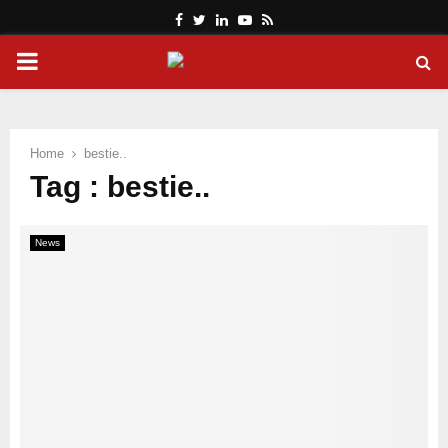
Facebook
Twitter
Linkedin
Youtube
Rss
PRIMARY
MENU
Home
bestie..
Tag : bestie..
News