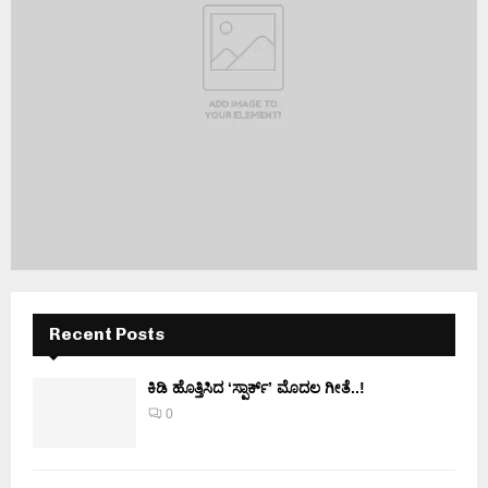
Recent Posts
ಕಿಡಿ‌‌ ಹೊತ್ತಿಸಿದ ‘ಸ್ಪಾರ್ಕ್’ ಮೊದಲ‌ ಗೀತೆ..!
0