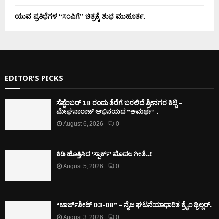
ಯುವ ಪ್ರತಿಭೆಗಳ “ಸಂಪಿಗೆ” ಚಿತ್ರಕ್ಕೆ ಶುಭ ಮುಹೂರ್ತ.
EDITOR'S PICKS
ಸೆಪ್ಟೆಂಬರ್ 18 ರಂದು ತೆರೆಗೆ ಬರಲಿದೆ ಶ್ರೀನಗರ ಕಿಟ್ಟಿ –
ಮೇಘನಾರಾಜ್ ಅಭಿನಯದ “ಅಮರ್ಥ” .
August 6, 2026
0
ಕಿಡಿ‌‌ ಹೊತ್ತಿಸಿದ ‘ಸ್ಪಾರ್ಕ್’ ಮೊದಲ‌ ಗೀತೆ..!
August 5, 2026
0
“ಚಾರ್ಜ್‌ಶೀಟ್ 03-08” – ನೈಜ ಘಟನೆಯಾಧಾರಿತ ಕ್ರೈಂ ಥ್ರಿಲ್ಲರ್.
August 3, 2026
0