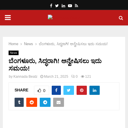
Facebook
Twitter
Linkedin
Youtube
Rss
PRIMARY
MENU
Home
News
ಬೆಂಗಳೂರು, ಸಿದ್ಧರಾಗಿ! ಅನ್ವೇಷಿಸಲು ಇದು ಸಮಯ!
News
ಬೆಂಗಳೂರು, ಸಿದ್ಧರಾಗಿ! ಅನ್ವೇಷಿಸಲು ಇದು
ಸಮಯ!
by
Kannada Beatz
March 21, 2025
0
121
SHARE
0