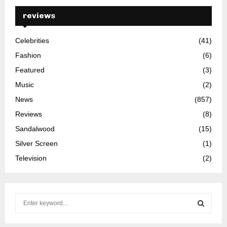
reviews
Celebrities
(41)
Fashion
(6)
Featured
(3)
Music
(2)
News
(857)
Reviews
(8)
Sandalwood
(15)
Silver Screen
(1)
Television
(2)
S
e
a
S