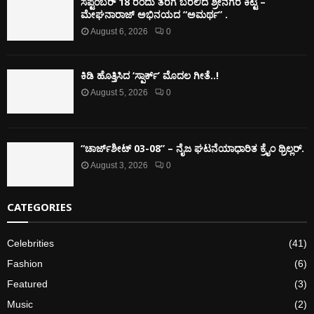
ಸೆಪ್ಟೆಂಬರ್ 18 ರಂದು ತೆರೆಗೆ ಬರಲಿದೆ ಶ್ರೀನಗರ ಕಿಟ್ಟಿ –
ಮೇಘನಾರಾಜ್ ಅಭಿನಯದ “ಅಮರ್ಥ” .
August 6, 2026
0
ಕಿಡಿ‌‌ ಹೊತ್ತಿಸಿದ ‘ಸ್ಪಾರ್ಕ್’ ಮೊದಲ‌ ಗೀತೆ..!
August 5, 2026
0
“ಚಾರ್ಜ್‌ಶೀಟ್ 03-08” – ನೈಜ ಘಟನೆಯಾಧಾರಿತ ಕ್ರೈಂ ಥ್ರಿಲ್ಲರ್.
August 3, 2026
0
CATEGORIES
Celebrities
(41)
Fashion
(6)
Featured
(3)
Music
(2)