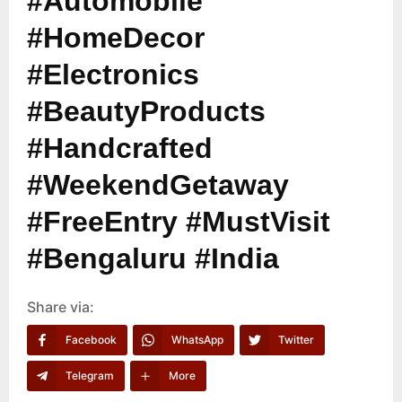
#Automobile
#HomeDecor
#Electronics
#BeautyProducts
#Handcrafted
#WeekendGetaway
#FreeEntry #MustVisit
#Bengaluru #India
Share via:
Facebook
WhatsApp
Twitter
Telegram
More