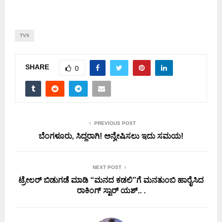
TV9
SHARE
0
PREVIOUS POST
ಬೆಂಗಳೂರು, ಸಿದ್ಧರಾಗಿ! ಅನ್ವೇಷಿಸಲು ಇದು ಸಮಯ!
NEXT POST
ಟ್ರೇಲರ್ ಬಿಡುಗಡೆ ಮಾಡಿ‌ “ಮನದ ಕಡಲಿ”ಗೆ ಮನತುಂಬಿ ಹಾರೈಸಿದ
ರಾಕಿಂಗ್ ಸ್ಟಾರ್ ಯಶ್.. .