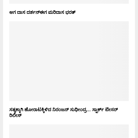
ಆಗ ದಾಸ ದರ್ಶನ್ಈಗ ಮರಿದಾಸ ಭರತ್
ಸತ್ಯಕ್ಕಾಗಿ ಹೋರಾಟಕ್ಕಿಳಿದ ನಿರಂಜನ್ ಸುಧೀಂದ್ರ… ಸ್ಪಾರ್ಕ್ ಟೀಸರ್
ರಿಲೀಸ್