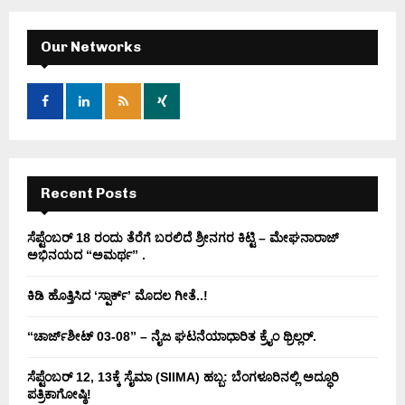
r
c
E
h
Our Networks
f
A
o
r
R
:
C
H
Recent Posts
ಸೆಪ್ಟೆಂಬರ್ 18 ರಂದು ತೆರೆಗೆ ಬರಲಿದೆ ಶ್ರೀನಗರ ಕಿಟ್ಟಿ – ಮೇಘನಾರಾಜ್
ಅಭಿನಯದ “ಅಮರ್ಥ” .
ಕಿಡಿ‌‌ ಹೊತ್ತಿಸಿದ ‘ಸ್ಪಾರ್ಕ್’ ಮೊದಲ‌ ಗೀತೆ..!
“ಚಾರ್ಜ್‌ಶೀಟ್ 03-08” – ನೈಜ ಘಟನೆಯಾಧಾರಿತ ಕ್ರೈಂ ಥ್ರಿಲ್ಲರ್.
ಸೆಪ್ಟೆಂಬರ್ 12, 13ಕ್ಕೆ ಸೈಮಾ (SIIMA) ಹಬ್ಬ: ಬೆಂಗಳೂರಿನಲ್ಲಿ ಅದ್ಧೂರಿ
ಪತ್ರಿಕಾಗೋಷ್ಠಿ!