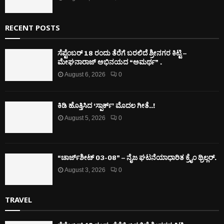
RECENT POSTS
ಸೆಪ್ಟೆಂಬರ್ 18 ರಂದು ತೆರೆಗೆ ಬರಲಿದೆ ಶ್ರೀನಗರ ಕಿಟ್ಟಿ –
ಮೇಘನಾರಾಜ್ ಅಭಿನಯದ “ಅಮರ್ಥ” .
August 6, 2026
0
ಕಿಡಿ‌‌ ಹೊತ್ತಿಸಿದ ‘ಸ್ಪಾರ್ಕ್’ ಮೊದಲ‌ ಗೀತೆ..!
August 5, 2026
0
“ಚಾರ್ಜ್‌ಶೀಟ್ 03-08” – ನೈಜ ಘಟನೆಯಾಧಾರಿತ ಕ್ರೈಂ ಥ್ರಿಲ್ಲರ್.
August 3, 2026
0
TRAVEL