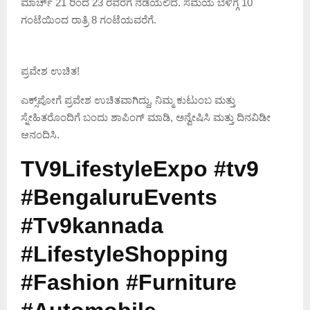
ಮಾರ್ಚ್ 21 ರಿಂದ 23 ರವರೆಗೆ ನಡೆಯಲಿದೆ. ಸಮಯ ಬೆಳಿಗ್ಗೆ 10
ಗಂಟೆಯಿಂದ ರಾತ್ರಿ 8 ಗಂಟೆಯವರೆಗೆ.
ಪ್ರವೇಶ ಉಚಿತ!
ಎಕ್ಸ್‌ಪೋಗೆ ಪ್ರವೇಶ ಉಚಿತವಾಗಿದ್ದು, ನಿಮ್ಮ ಕುಟುಂಬ ಮತ್ತು
ಸ್ನೇಹಿತರೊಂದಿಗೆ ಬಂದು ಶಾಪಿಂಗ್ ಮಾಡಿ, ಅನ್ವೇಷಿಸಿ ಮತ್ತು ದಿನವಿಡೀ
ಆನಂದಿಸಿ.
TV9LifestyleExpo #tv9
#BengaluruEvents
#Tv9kannada
#LifestyleShopping
#Fashion #Furniture