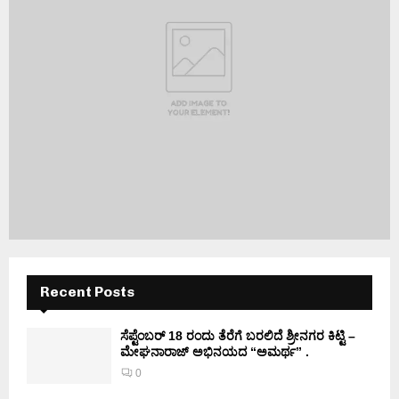
Recent Posts
ಸೆಪ್ಟೆಂಬರ್ 18 ರಂದು ತೆರೆಗೆ ಬರಲಿದೆ ಶ್ರೀನಗರ ಕಿಟ್ಟಿ –
ಮೇಘನಾರಾಜ್ ಅಭಿನಯದ “ಅಮರ್ಥ” .
0