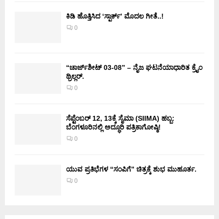
ಕಿಡಿ‌‌ ಹೊತ್ತಿಸಿದ ‘ಸ್ಪಾರ್ಕ್’ ಮೊದಲ‌ ಗೀತೆ..!
0
“ಚಾರ್ಜ್‌ಶೀಟ್ 03-08” – ನೈಜ ಘಟನೆಯಾಧಾರಿತ ಕ್ರೈಂ
ಥ್ರಿಲ್ಲರ್.
0
ಸೆಪ್ಟೆಂಬರ್ 12, 13ಕ್ಕೆ ಸೈಮಾ (SIIMA) ಹಬ್ಬ:
ಬೆಂಗಳೂರಿನಲ್ಲಿ ಅದ್ಧೂರಿ ಪತ್ರಿಕಾಗೋಷ್ಠಿ!
0
ಯುವ ಪ್ರತಿಭೆಗಳ “ಸಂಪಿಗೆ” ಚಿತ್ರಕ್ಕೆ ಶುಭ ಮುಹೂರ್ತ.
0