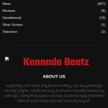
News
(857)
Reviews
(8)
Sandalwood
(15)
Silver Screen
(1)
Television
(2)
ABOUT US
ಕನ್ನಡಬೀಟ್ಜ್ ಒಂದು ಸಿನಿಮಾ ಸುದ್ದಿ ಪೋರ್ಟಲ್ ಆಗಿದ್ದು, ಇದು ಮುಖ್ಯವಾಗಿ ಕನ್ನಡ
ಚಲನಚಿತ್ರ ಸುದ್ದಿಗಳು, ವಿಮರ್ಶೆಗಳು ಮತ್ತು ಮನರಂಜನಾ ಸಂಬಂಧಿತ ಮಾಹಿತಿಯನ್ನು
ಒದಗಿಸುತ್ತದೆ. ವೆಬ್‌ಸೈಟ್‌ನಲ್ಲಿ ಇತ್ತೀಚಿನ ಚಲನಚಿತ್ರ ವಿಮರ್ಶೆಗಳು ಮತ್ತು ರೇಟಿಂಗ್‌ಗಳು
ಸೇರಿದಂತೆ ವಿವಿಧ ಸಿನಿಮಾ ಸಂಬಂಧಿತ ವಿಷಯಗಳು ಲಭ್ಯವಿವೆ.