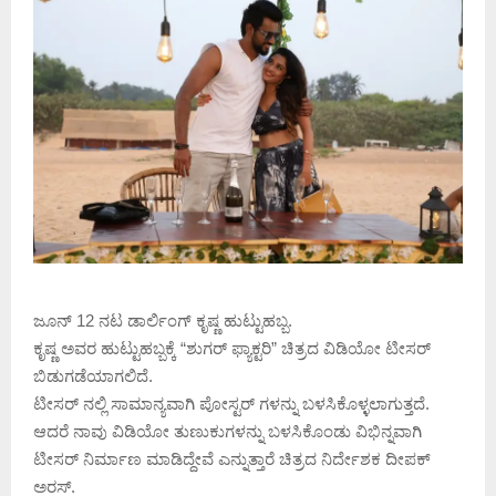
ಜೂನ್ 12 ನಟ ಡಾರ್ಲಿಂಗ್ ಕೃಷ್ಣ ಹುಟ್ಟುಹಬ್ಬ.
ಕೃಷ್ಣ ಅವರ ಹುಟ್ಟುಹಬ್ಬಕ್ಕೆ “ಶುಗರ್ ಫ್ಯಾಕ್ಟರಿ” ಚಿತ್ರದ ವಿಡಿಯೋ ಟೀಸರ್
ಬಿಡುಗಡೆಯಾಗಲಿದೆ.
ಟೀಸರ್ ನಲ್ಲಿ ಸಾಮಾನ್ಯವಾಗಿ ಪೋಸ್ಟರ್ ಗಳನ್ನು ಬಳಸಿಕೊಳ್ಳಲಾಗುತ್ತದೆ.
ಆದರೆ ನಾವು ವಿಡಿಯೋ ತುಣುಕುಗಳನ್ನು ಬಳಸಿಕೊಂಡು ವಿಭಿನ್ನವಾಗಿ
ಟೀಸರ್ ನಿರ್ಮಾಣ ಮಾಡಿದ್ದೇವೆ ಎನ್ನುತ್ತಾರೆ ಚಿತ್ರದ ನಿರ್ದೇಶಕ ದೀಪಕ್
ಅರಸ್.