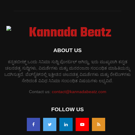
ABOUT US
ಕನ್ನಡಬೀಟ್ಜ್ ಒಂದು ಸಿನಿಮಾ ಸುದ್ದಿ ಪೋರ್ಟಲ್ ಆಗಿದ್ದು, ಇದು ಮುಖ್ಯವಾಗಿ ಕನ್ನಡ
ಚಲನಚಿತ್ರ ಸುದ್ದಿಗಳು, ವಿಮರ್ಶೆಗಳು ಮತ್ತು ಮನರಂಜನಾ ಸಂಬಂಧಿತ ಮಾಹಿತಿಯನ್ನು
ಒದಗಿಸುತ್ತದೆ. ವೆಬ್‌ಸೈಟ್‌ನಲ್ಲಿ ಇತ್ತೀಚಿನ ಚಲನಚಿತ್ರ ವಿಮರ್ಶೆಗಳು ಮತ್ತು ರೇಟಿಂಗ್‌ಗಳು
ಸೇರಿದಂತೆ ವಿವಿಧ ಸಿನಿಮಾ ಸಂಬಂಧಿತ ವಿಷಯಗಳು ಲಭ್ಯವಿವೆ.
Contact us:
contact@kannadabeatz.com
FOLLOW US