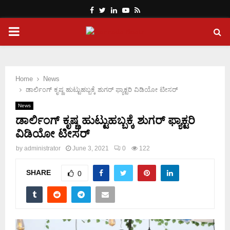
Facebook
Twitter
Linkedin
Youtube
Rss
PRIMARY
MENU
Home
News
ಡಾರ್ಲಿಂಗ್ ಕೃಷ್ಣ ಹುಟ್ಟುಹಬ್ಬಕ್ಕೆ ಶುಗರ್ ಫ್ಯಾಕ್ಟರಿ ವಿಡಿಯೋ ಟೀಸರ್
News
ಡಾರ್ಲಿಂಗ್ ಕೃಷ್ಣ ಹುಟ್ಟುಹಬ್ಬಕ್ಕೆ ಶುಗರ್ ಫ್ಯಾಕ್ಟರಿ
ವಿಡಿಯೋ ಟೀಸರ್
by
administrator
June 3, 2021
0
122
SHARE
0