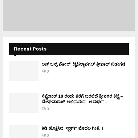
Recent Posts
ಲವ್ ಒನ್ಸ್ ಮೋರ್’ ಟೈಟಲ್ಜಾವಗಲ್ ಶ್ರೀನಾಥ್ ಬಿಡುಗಡೆ
0
ಸೆಪ್ಟೆಂಬರ್ 18 ರಂದು ತೆರೆಗೆ ಬರಲಿದೆ ಶ್ರೀನಗರ ಕಿಟ್ಟಿ –
ಮೇಘನಾರಾಜ್ ಅಭಿನಯದ “ಅಮರ್ಥ” .
0
ಕಿಡಿ‌‌ ಹೊತ್ತಿಸಿದ ‘ಸ್ಪಾರ್ಕ್’ ಮೊದಲ‌ ಗೀತೆ..!
0