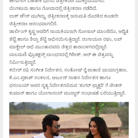
ಈಗಾಗಲೇ ಬಹತೇಕ ಭಾಗದ ಚಿತ್ರೀಕರಣ ಮುಕ್ತಾಯವಾಗಿದೆ.
ಬೆಂಗಳೂರು ಹಾಗೂ ಗೋವಾದಲ್ಲಿ ಚಿತ್ರೀಕರಣ ನಡೆದಿದೆ.
ಲಾಕ್ ಡೌನ್ ಮುಗಿದ್ದು, ಚಿತ್ರೀಕರಣಕ್ಕೆ ಅನುಮತಿ ದೊರಕಿದ ಕೂಡಲೇ
ಚಿತ್ರೀಕರಣ ಆರಂಭವಾಗಲಿದೆ.
ಡಾರ್ಲಿಂಗ್ ಕೃಷ್ಣ ಅವರಿಗೆ ನಾಯಕಿಯರಾಗಿ ಸೋನಾಲ್ ಮಾಂಟೆರೊ, ಅದ್ವಿತಿ
ಶೆಟ್ಟಿ ಹಾಗೂ ಶಿಲ್ಪಾ ಶೆಟ್ಟಿ ಅಭಿನಯಿಸುತ್ತಿದ್ದಾರೆ. ರಂಗಾಯಣ ರಘು, ಲವ್
ಮಾಕ್ಟೇಲ್ ಅಭಿ ಮುಂತಾದವರು ಚಿತ್ರದ ತಾರಾಬಳಗದಲ್ಲಿದ್ದಾರೆ.
ಬಾಲಮಣಿ ಪ್ರೊಡಕ್ಷನ್ಸ್ ಲಾಂಛನದಲ್ಲಿ ಗಿರೀಶ್. ಆರ್ ಈ ಚಿತ್ರವನ್ನು
ನಿರ್ಮಿಸುತ್ತಿದ್ದಾರೆ.‌
ಕಬೀರ್ ರಫಿ ಸಂಗೀತ ನಿರ್ದೇಶನ, ಸಂತೋಷ್ ರೈ ಪಾತಾಜೆ ಛಾಯಾಗ್ರಹಣ,
ಕೆ.ಎಂ.ಪ್ರಕಾಶ್ ಸಂಕಲನ, ಅರ್ಜುನ್ ಸಾಹಸ ನಿರ್ದೇಶನ ಹಾಗೂ
‌ಧನಂಜಯ್ ಅವರ ನೃತ್ಯ ನಿರ್ದೇಶನವಿರುವ ‘ಶುಗರ್ ಫ್ಯಾಕ್ಟರಿ’ ಗೆ ಚೇತನ್
ಕುಮಾರ್ ಹಾಗೂ ಯೋಗಾನಂದ್ ಮುದ್ದಾನ್ ಸಂಭಾಷಣೆ ಬರೆಯುತ್ತಿದ್ದಾರೆ.