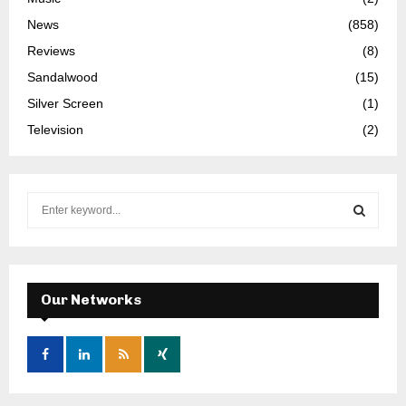
News
(858)
Reviews
(8)
Sandalwood
(15)
Silver Screen
(1)
Television
(2)
S
e
a
S
r
c
E
h
Our Networks
f
A
o
r
R
:
C