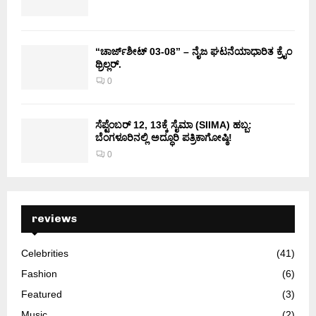
“ಚಾರ್ಜ್‌ಶೀಟ್ 03-08” – ನೈಜ ಘಟನೆಯಾಧಾರಿತ ಕ್ರೈಂ
ಥ್ರಿಲ್ಲರ್.
0
ಸೆಪ್ಟೆಂಬರ್ 12, 13ಕ್ಕೆ ಸೈಮಾ (SIIMA) ಹಬ್ಬ:
ಬೆಂಗಳೂರಿನಲ್ಲಿ ಅದ್ಧೂರಿ ಪತ್ರಿಕಾಗೋಷ್ಠಿ!
0
reviews
Celebrities
(41)
Fashion
(6)
Featured
(3)
Music
(2)