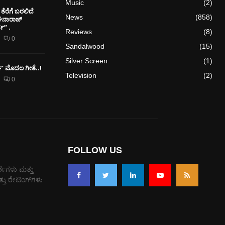
Music
(2)
ತೆರೆಗೆ ಬರಲಿದೆ
News
(858)
ೇಘನಾರಾಜ್
” .
Reviews
(8)
0
Sandalwood
(15)
Silver Screen
(1)
ರ್ಕ್’ ಮೊದಲ‌ ಗೀತೆ..!
Television
(2)
0
FOLLOW US
್ಶೆಗಳು ಮತ್ತು
ತು ರೇಟಿಂಗ್‌ಗಳು