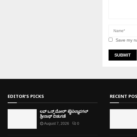
Save my na
EDITOR'S PICKS
RECENT PO
ಲವ್ ಒನ್ಸ್ ಮೋರ್’ ಟೈಟಲ್ಜಾವಗಲ್
ಶ್ರೀನಾಥ್ ಬಿಡುಗಡೆ
August 7, 2026
0