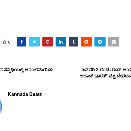
0
T
ಸನ್ನಿಧಿಯಲ್ಲಿ ಆರಂಭವಾಯಿತು
ಜನವರಿ 2 ರಂದು ರೂಪ ಅಯ್ಯ
‘ಆಜಾದ್ ಭಾರತ್’ ಚಿತ್ರ ದೇಶದಾದ
Kannada Beatz