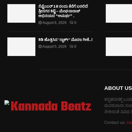
ಸೆಪ್ಟೆಂಬರ್ 18 ರಂದು ತೆರೆಗೆ ಬರಲಿದೆ
ಶ್ರೀನಗರ ಕಿಟ್ಟಿ – ಮೇಘನಾರಾಜ್
ಅಭಿನಯದ “ಅಮರ್ಥ” .
August 6, 2026
0
ಕಿಡಿ‌‌ ಹೊತ್ತಿಸಿದ ‘ಸ್ಪಾರ್ಕ್’ ಮೊದಲ‌ ಗೀತೆ..!
August 5, 2026
0
ABOUT US
ಕನ್ನಡಬೀಟ್ಜ್ ಒಂದು
ಮನರಂಜನಾ ಸಂಬಂಧಿತ
ಸೇರಿದಂತೆ ವಿವಿಧ
Contact us:
co