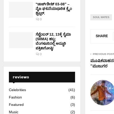
“ಚಾರ್ಜ್‌ಶೀಟ್ 03-08” –
ನೈಜ ಘಟನೆಯಾಧಾರಿತ ಕ್ರೈಂ
ಥ್ರಿಲ್ಲರ್.
SOUL MATES
0
ಸೆಪ್ಟೆಂಬರ್ 12, 13ಕ್ಕೆ ಸೈಮಾ
SHARE
(SIIMA) ಹಬ್ಬ:
ಬೆಂಗಳೂರಿನಲ್ಲಿ ಅದ್ಧೂರಿ
ಪತ್ರಿಕಾಗೋಷ್ಠಿ!
0
PREVIOUS POS
ಮೂಷಿಕವಾಹನನ 
“ಮುಜುಗರ
reviews
Celebrities
(41)
Fashion
(6)
Featured
(3)
Music
(2)