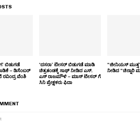
OSTS
ಗ’ ಬಿಡುಗಡೆ
‘ದಸರಾ’ ಟೀಸರ್ ಬಿಡುಗಡೆ ಮಾಡಿ
“ಜೀನಿಯಸ್ ಮುತ್ತ”
ಿಕೆ – ಡಿಸೆಂಬರ್
ಚಿತ್ರತಂಡಕ್ಕೆ ಸಾಥ್ ನೀಡಿದ ಎಸ್.
ನೀಡಿದ “ಚಿನ್ನಾರಿ ಮು
ದೆ ರವಿಂದ್ರ ವೆಂಶಿ
ಎಸ್ ರಾಜಮೌಳಿ – ಮಾಸ್ ಟೀಸರ್ ಗೆ
ಸಿನಿ ಪ್ರೇಕ್ಷಕರು ಫಿದಾ
OMMENT