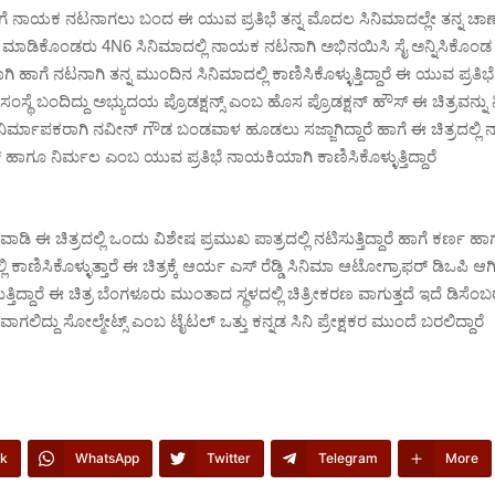
ರಿಗೆ ನಾಯಕ ನಟನಾಗಲು ಬಂದ ಈ ಯುವ ಪ್ರತಿಭೆ ತನ್ನ ಮೊದಲ ಸಿನಿಮಾದಲ್ಲೇ ತನ್ನ ಚಾಣಾ
ೂ ಮಾಡಿಕೊಂಡರು 4N6 ಸಿನಿಮಾದಲ್ಲಿ ನಾಯಕ ನಟನಾಗಿ ಅಭಿನಯಿಸಿ ಸೈ ಅನ್ನಿಸಿಕೊಂಡ 
ಿ ಹಾಗೆ ನಟನಾಗಿ ತನ್ನ ಮುಂದಿನ ಸಿನಿಮಾದಲ್ಲಿ ಕಾಣಿಸಿಕೊಳ್ಳುತ್ತಿದ್ದಾರೆ ಈ ಯುವ ಪ್ರತಿ
ಸ್ಥೆ ಬಂದಿದ್ದು ಅಭ್ಯುದಯ ಪ್ರೊಡಕ್ಷನ್ಸ್ ಎಂಬ ಹೊಸ ಪ್ರೊಡಕ್ಷನ್ ಹೌಸ್ ಈ ಚಿತ್ರವನ್ನು
ರದ ನಿರ್ಮಾಪಕರಾಗಿ ನವೀನ್ ಗೌಡ ಬಂಡವಾಳ ಹೂಡಲು ಸಜ್ಜಾಗಿದ್ದಾರೆ ಹಾಗೆ ಈ ಚಿತ್ರದಲ್
ಹಾಗೂ ನಿರ್ಮಲ ಎಂಬ ಯುವ ಪ್ರತಿಭೆ ನಾಯಕಿಯಾಗಿ ಕಾಣಿಸಿಕೊಳ್ಳುತ್ತಿದ್ದಾರೆ
ಡಿ ಈ ಚಿತ್ರದಲ್ಲಿ ಒಂದು ವಿಶೇಷ ಪ್ರಮುಖ ಪಾತ್ರದಲ್ಲಿ ನಟಿಸುತ್ತಿದ್ದಾರೆ ಹಾಗೆ ಕರ್ಣ ಹಾಗೂ
ಲಿ ಕಾಣಿಸಿಕೊಳ್ಳುತ್ತಾರೆ ಈ ಚಿತ್ರಕ್ಕೆ ಆರ್ಯ ಎಸ್ ರೆಡ್ಡಿ ಸಿನಿಮಾ ಆಟೋಗ್ರಾಫರ್ ಡಿಒಪಿ ಆಗ
್ತಿದ್ದಾರೆ ಈ ಚಿತ್ರ ಬೆಂಗಳೂರು ಮುಂತಾದ ಸ್ಥಳದಲ್ಲಿ ಚಿತ್ರೀಕರಣ ವಾಗುತ್ತದೆ ಇದೆ ಡಿಸೆಂ
ಾಗಲಿದ್ದು ಸೋಲ್ಮೇಟ್ಸ್ ಎಂಬ ಟೈಟಲ್ ಒತ್ತು ಕನ್ನಡ ಸಿನಿ ಪ್ರೇಕ್ಷಕರ ಮುಂದೆ ಬರಲಿದ್ದಾರೆ
k
WhatsApp
Twitter
Telegram
More