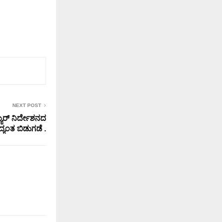
NEXT POST
ರ್ ನಿರ್ದೇಶನದ
್ಯಂತ ಬಿಡುಗಡೆ .