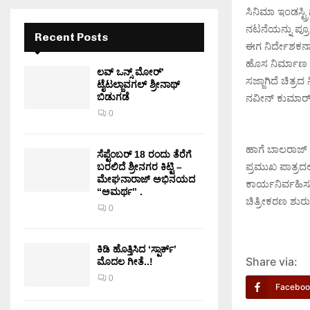
ಸಿನಿಮಾ ಇಂಡಸ್ಟ್
ನಟನೆಯನ್ನು ಪ್ರ
Recent Posts
ಈಗ ನಿರ್ದೇಶಕನಾಗ
ಹೊಸ ನಿರ್ಮಾಣ ಸಂ
ಲವ್ ಒನ್ಸ್ ಮೋರ್’
ಸಜ್ಜಾಗಿದೆ ಚಿತ್
ಟೈಟಲ್ಜಾವಗಲ್ ಶ್ರೀನಾಥ್
ಬಿಡುಗಡೆ
ನವೀನ್ ಕುಮಾರ್ 
0
ಹಾಗೆ ಬಾಲರಾಜ್ ವಾ
ಸೆಪ್ಟೆಂಬರ್ 18 ರಂದು ತೆರೆಗೆ
ಪ್ರಮುಖ ಪಾತ್ರದಲ್
ಬರಲಿದೆ ಶ್ರೀನಗರ ಕಿಟ್ಟಿ –
ಮೇಘನಾರಾಜ್ ಅಭಿನಯದ
ಕಾರ್ಯನಿರ್ವಹಿಸುತ
“ಅಮರ್ಥ” .
ಚಿತ್ರೀಕರಣ ಶುರುವ
0
ಕಿಡಿ‌‌ ಹೊತ್ತಿಸಿದ ‘ಸ್ಪಾರ್ಕ್’
Share via:
ಮೊದಲ‌ ಗೀತೆ..!
0
Faceboo