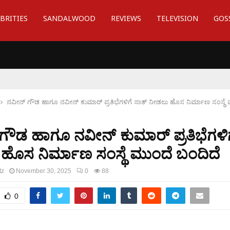
BRITIES
SANDALWOOD
REVIEWS
TELEVISION
GOS
ನವೀನ್ ಗೌಡ ಹಾಗೂ ನವೀನ್ ಕುಮಾರ್ ಪ್ರತಿಭೆಗಳಿಗೆ ಸಾತ್ ನೀಡಲು ಹೊಸ ನಿರ್ಮಾಣ ಸಂಸ್ಥೆ 
ಗೌಡ ಹಾಗೂ ನವೀನ್ ಕುಮಾರ್ ಪ್ರತಿಭೆಗಳಿಗ
ಹೊಸ ನಿರ್ಮಾಣ ಸಂಸ್ಥೆ ಮುಂದೆ ಬಂದಿದೆ
tz
November 30, 2025
0
88
0