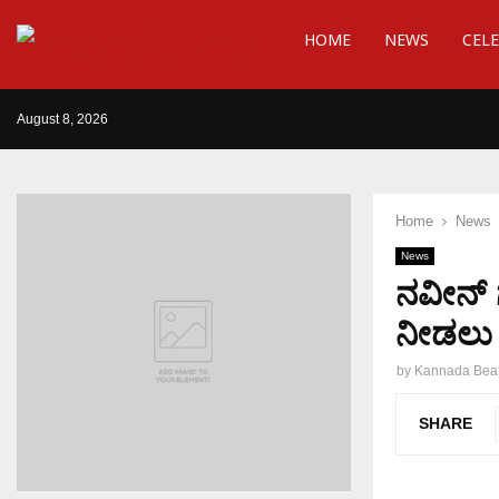
HOME
NEWS
CELE
August 8, 2026
Home
News
News
ನವೀನ್ 
ನೀಡಲು 
by
Kannada Bea
SHARE