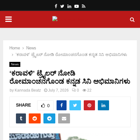
Facebook
Twitter
Linkedin
Youtube
Rss
PRIMARY
MENU
Home
News
‘ಕರಾವಳಿ’ ಟ್ರೈಲರ್ ನೋಡಿ ರೋಮಾಂಚನಗೊಂಡ ಕನ್ನಡ ಸಿನಿ ಅಭಿಮಾನಿಗಳು
News
‘ಕರಾವಳಿ’ ಟ್ರೈಲರ್ ನೋಡಿ
ರೋಮಾಂಚನಗೊಂಡ ಕನ್ನಡ ಸಿನಿ ಅಭಿಮಾನಿಗಳು
by
Kannada Beatz
July 7, 2026
0
22
SHARE
0