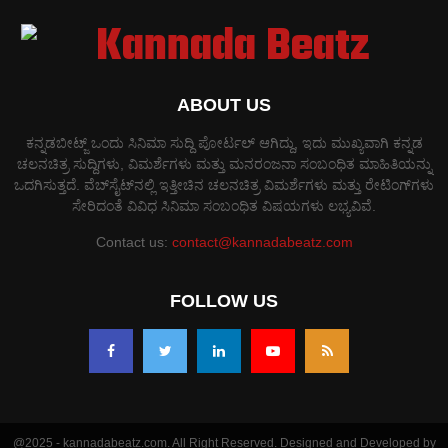
ABOUT US
ಕನ್ನಡಬೀಟ್ಜ್ ಒಂದು ಸಿನಿಮಾ ಸುದ್ದಿ ಪೋರ್ಟಲ್ ಆಗಿದ್ದು, ಇದು ಮುಖ್ಯವಾಗಿ ಕನ್ನಡ
ಚಲನಚಿತ್ರ ಸುದ್ದಿಗಳು, ವಿಮರ್ಶೆಗಳು ಮತ್ತು ಮನರಂಜನಾ ಸಂಬಂಧಿತ ಮಾಹಿತಿಯನ್ನು
ಒದಗಿಸುತ್ತದೆ. ವೆಬ್‌ಸೈಟ್‌ನಲ್ಲಿ ಇತ್ತೀಚಿನ ಚಲನಚಿತ್ರ ವಿಮರ್ಶೆಗಳು ಮತ್ತು ರೇಟಿಂಗ್‌ಗಳು
ಸೇರಿದಂತೆ ವಿವಿಧ ಸಿನಿಮಾ ಸಂಬಂಧಿತ ವಿಷಯಗಳು ಲಭ್ಯವಿವೆ.
Contact us:
contact@kannadabeatz.com
FOLLOW US
@2025 - kannadabeatz.com. All Right Reserved. Designed and Developed by