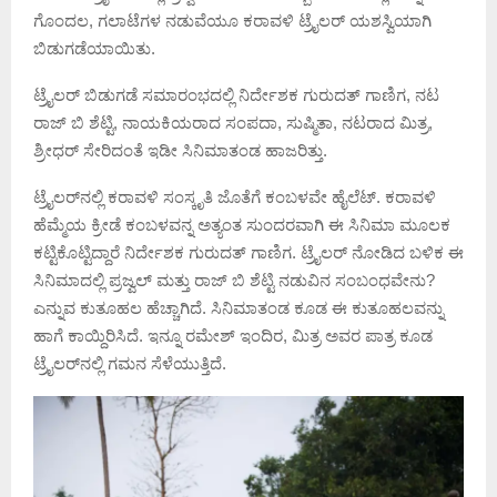
ಗೊಂದಲ, ಗಲಾಟೆಗಳ ನಡುವೆಯೂ ಕರಾವಳಿ ಟ್ರೈಲರ್ ಯಶಸ್ವಿಯಾಗಿ
ಬಿಡುಗಡೆಯಾಯಿತು.
ಟ್ರೈಲರ್ ಬಿಡುಗಡೆ ಸಮಾರಂಭದಲ್ಲಿ ನಿರ್ದೇಶಕ ಗುರುದತ್ ಗಾಣಿಗ, ನಟ
ರಾಜ್ ಬಿ ಶೆಟ್ಟಿ, ನಾಯಕಿಯರಾದ ಸಂಪದಾ, ಸುಷ್ಮಿತಾ, ನಟರಾದ ಮಿತ್ರ,
ಶ್ರೀಧರ್ ಸೇರಿದಂತೆ ಇಡೀ ಸಿನಿಮಾತಂಡ ಹಾಜರಿತ್ತು.
ಟ್ರೈಲರ್‍‌ನಲ್ಲಿ ಕರಾವಳಿ ಸಂಸ್ಕೃತಿ ಜೊತೆಗೆ ಕಂಬಳವೇ ಹೈಲೆಟ್. ಕರಾವಳಿ
ಹೆಮ್ಮೆಯ ಕ್ರೀಡೆ ಕಂಬಳವನ್ನ ಅತ್ಯಂತ ಸುಂದರವಾಗಿ ಈ ಸಿನಿಮಾ ಮೂಲಕ
ಕಟ್ಟಿಕೊಟ್ಟಿದ್ದಾರೆ ನಿರ್ದೇಶಕ ಗುರುದತ್ ಗಾಣಿಗ. ಟ್ರೈಲರ್ ನೋಡಿದ ಬಳಿಕ ಈ
ಸಿನಿಮಾದಲ್ಲಿ ಪ್ರಜ್ವಲ್ ಮತ್ತು ರಾಜ್ ಬಿ ಶೆಟ್ಟಿ ನಡುವಿನ ಸಂಬಂಧವೇನು?
ಎನ್ನುವ ಕುತೂಹಲ ಹೆಚ್ಚಾಗಿದೆ. ಸಿನಿಮಾತಂಡ ಕೂಡ ಈ ಕುತೂಹಲವನ್ನು
ಹಾಗೆ ಕಾಯ್ದಿರಿಸಿದೆ. ಇನ್ನೂ ರಮೇಶ್ ಇಂದಿರ, ಮಿತ್ರ ಅವರ ಪಾತ್ರ ಕೂಡ
ಟ್ರೈಲರ್‌ನಲ್ಲಿ ಗಮನ ಸೆಳೆಯುತ್ತಿದೆ.