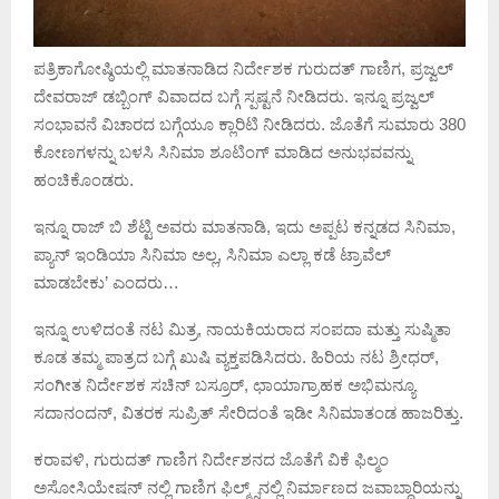
ಪತ್ರಿಕಾಗೋಷ್ಠಿಯಲ್ಲಿ ಮಾತನಾಡಿದ ನಿರ್ದೇಶಕ ಗುರುದತ್ ಗಾಣಿಗ, ಪ್ರಜ್ವಲ್
ದೇವರಾಜ್ ಡಬ್ಬಿಂಗ್ ವಿವಾದದ ಬಗ್ಗೆ ಸ್ಪಷ್ಟನೆ ನೀಡಿದರು. ಇನ್ನೂ ಪ್ರಜ್ವಲ್
ಸಂಭಾವನೆ ವಿಚಾರದ ಬಗ್ಗೆಯೂ ಕ್ಲಾರಿಟಿ ನೀಡಿದರು. ಜೊತೆಗೆ ಸುಮಾರು 380
ಕೋಣಗಳನ್ನು ಬಳಸಿ ಸಿನಿಮಾ ಶೂಟಿಂಗ್ ಮಾಡಿದ ಅನುಭವವನ್ನು
ಹಂಚಿಕೊಂಡರು.
ಇನ್ನೂ ರಾಜ್ ಬಿ ಶೆಟ್ಟಿ ಅವರು ಮಾತನಾಡಿ, ಇದು ಅಪ್ಪಟ ಕನ್ನಡದ ಸಿನಿಮಾ,
ಪ್ಯಾನ್ ಇಂಡಿಯಾ ಸಿನಿಮಾ ಅಲ್ಲ, ಸಿನಿಮಾ ಎಲ್ಲಾ ಕಡೆ ಟ್ರಾವೆಲ್
ಮಾಡಬೇಕು’ ಎಂದರು…
ಇನ್ನೂ ಉಳಿದಂತೆ ನಟ ಮಿತ್ರ, ನಾಯಕಿಯರಾದ ಸಂಪದಾ ಮತ್ತು ಸುಷ್ಮಿತಾ
ಕೂಡ ತಮ್ಮ ಪಾತ್ರದ ಬಗ್ಗೆ ಖುಷಿ ವ್ಯಕ್ತಪಡಿಸಿದರು. ಹಿರಿಯ ನಟ ಶ್ರೀಧರ್,
ಸಂಗೀತ ನಿರ್ದೇಶಕ ಸಚಿನ್ ಬಸ್ರೂರ್, ಛಾಯಾಗ್ರಾಹಕ ಅಭಿಮನ್ಯೂ
ಸದಾನಂದನ್, ವಿತರಕ ಸುಪ್ರಿತ್ ಸೇರಿದಂತೆ ಇಡೀ ಸಿನಿಮಾತಂಡ ಹಾಜರಿತ್ತು.
ಕರಾವಳಿ, ಗುರುದತ್ ಗಾಣಿಗ ನಿರ್ದೇಶನದ ಜೊತೆಗೆ ವಿಕೆ ಫಿಲ್ಮಂ
ಅಸೋಸಿಯೇಷನ್ ನಲ್ಲಿ ಗಾಣಿಗ ಫಿಲ್ಮ್ಸ್‌ನಲ್ಲಿ ನಿರ್ಮಾಣದ ಜವಾಬ್ದಾರಿಯನ್ನು