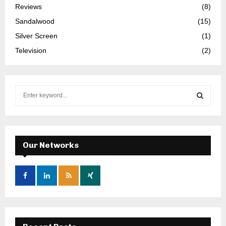
Reviews
(8)
Sandalwood
(15)
Silver Screen
(1)
Television
(2)
S
e
a
S
r
c
E
h
Our Networks
f
A
o
r
R
:
C
H