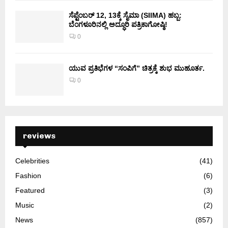
ಸೆಪ್ಟೆಂಬರ್ 12, 13ಕ್ಕೆ ಸೈಮಾ (SIIMA) ಹಬ್ಬ:
ಬೆಂಗಳೂರಿನಲ್ಲಿ ಅದ್ಧೂರಿ ಪತ್ರಿಕಾಗೋಷ್ಠಿ!
0
ಯುವ ಪ್ರತಿಭೆಗಳ “ಸಂಪಿಗೆ” ಚಿತ್ರಕ್ಕೆ ಶುಭ ಮುಹೂರ್ತ.
0
reviews
Celebrities
(41)
Fashion
(6)
Featured
(3)
Music
(2)
News
(857)