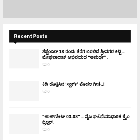
Recent Posts
ಸೆಪ್ಟೆಂಬರ್ 18 ರಂದು ತೆರೆಗೆ ಬರಲಿದೆ ಶ್ರೀನಗರ ಕಿಟ್ಟಿ –
ಮೇಘನಾರಾಜ್ ಅಭಿನಯದ “ಅಮರ್ಥ” .
0
ಕಿಡಿ‌‌ ಹೊತ್ತಿಸಿದ ‘ಸ್ಪಾರ್ಕ್’ ಮೊದಲ‌ ಗೀತೆ..!
0
“ಚಾರ್ಜ್‌ಶೀಟ್ 03-08” – ನೈಜ ಘಟನೆಯಾಧಾರಿತ ಕ್ರೈಂ
ಥ್ರಿಲ್ಲರ್.
0