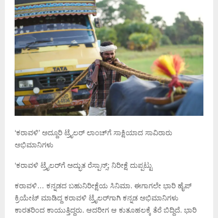
‘ಕರಾವಳಿ’ ಅದ್ದೂರಿ ಟ್ರೈಲರ್‌ ಲಾಂಚ್‌ಗೆ ಸಾಕ್ಷಿಯಾದ ಸಾವಿರಾರು
ಅಭಿಮಾನಿಗಳು
‘ಕರಾವಳಿ ಟ್ರೈಲರ್‌ಗೆ ಅದ್ಭುತ ರೆಸ್ಪಾನ್ಸ್; ನಿರೀಕ್ಷೆ ದುಪ್ಪಟ್ಟು
ಕರಾವಳಿ… ಕನ್ನಡದ ಬಹುನಿರೀಕ್ಷೆಯ ಸಿನಿಮಾ. ಈಗಾಗಲೇ ಭಾರಿ ಹೈಪ್
ಕ್ರಿಯೇಟ್ ಮಾಡಿದ್ದ ಕರಾವಳಿ ಟ್ರೈಲರ್‌ಗಾಗಿ ಕನ್ನಡ ಅಭಿಮಾನಿಗಳು
ಕಾರತರಿಂದ ಕಾಯುತ್ತಿದ್ದರು. ಆದರೀಗ ಆ ಕುತೂಹಲಕ್ಕೆ ತೆರೆ ಬಿದ್ದಿದೆ. ಭಾರಿ