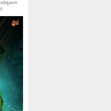
) ಅಧಿಕೃತವಾಗಿ
ದೆ.