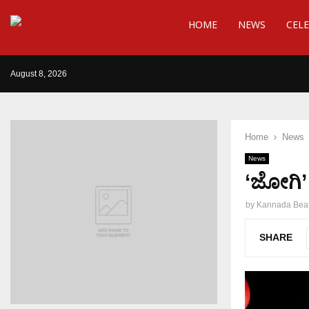
HOME
NEWS
CELE
August 8, 2026
Home
News
News
‘ಜೋಗಿ’
by
Kannada Bea
SHARE