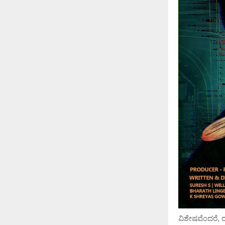
ವಿಶೇಷವೆಂದರೆ, ರ