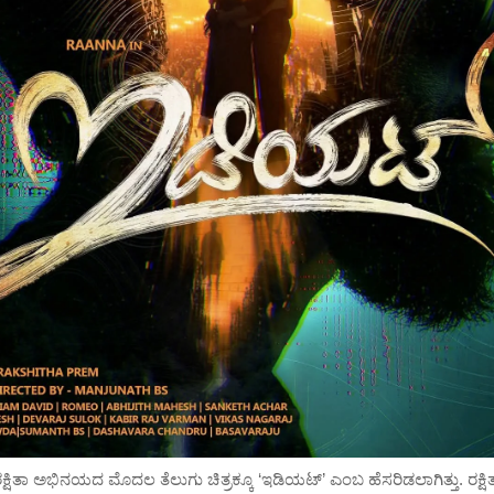
ಕ್ಷಿತಾ ಅಭಿನಯದ ಮೊದಲ ತೆಲುಗು ಚಿತ್ರಕ್ಕೂ ‘ಇಡಿಯಟ್‍’ ಎಂಬ ಹೆಸರಿಡಲಾಗಿತ್ತು. ರಕ್ಷಿ