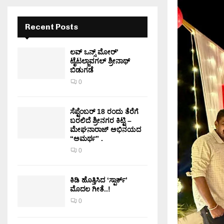
Recent Posts
ಲವ್ ಒನ್ಸ್ ಮೋರ್’
ಟೈಟಲ್ಜಾವಗಲ್ ಶ್ರೀನಾಥ್
ಬಿಡುಗಡೆ
0
ಸೆಪ್ಟೆಂಬರ್ 18 ರಂದು ತೆರೆಗೆ
ಬರಲಿದೆ ಶ್ರೀನಗರ ಕಿಟ್ಟಿ –
ಮೇಘನಾರಾಜ್ ಅಭಿನಯದ
“ಅಮರ್ಥ” .
0
ಕಿಡಿ‌‌ ಹೊತ್ತಿಸಿದ ‘ಸ್ಪಾರ್ಕ್’
ಮೊದಲ‌ ಗೀತೆ..!
0