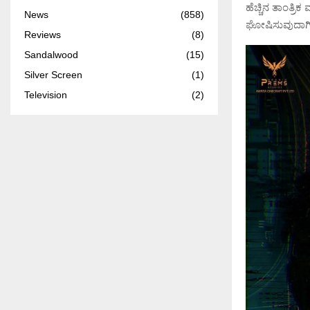
ಹೆಚ್ಚಿನ ತಾಂತ್ರಿ
News
(858)
ಘೋಷಿಸುವುದಾಗಿ ಚ
Reviews
(8)
Sandalwood
(15)
Silver Screen
(1)
Television
(2)