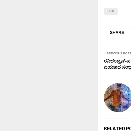
IDIOT
SHARE
PREVIOUS POS
ರವಿಚಂದ್ರನ್-
ಪಯಣದ ಸಂಭ
RELATED P