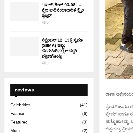
“ಚಾರ್ಜ್‌ಶೀಟ್ 03-08” –
ನೈಜ ಘಟನೆಯಾಧಾರಿತ ಕ್ರೈಂ
ಥ್ರಿಲ್ಲರ್.
0
ಸೆಪ್ಟೆಂಬರ್ 12, 13ಕ್ಕೆ ಸೈಮಾ
(SIIMA) ಹಬ್ಬ:
ಬೆಂಗಳೂರಿನಲ್ಲಿ ಅದ್ಧೂರಿ
ಪತ್ರಿಕಾಗೋಷ್ಠಿ!
0
reviews
ರಾಣಾ ಅಭಿನಯದ, 
Celebrities
(41)
ಪ್ರೇಮ್ ಹಾಗೂ ರಕ
Fashion
(6)
ಪ್ರೇಮ್‍ ಹಾಗೂ ರ
ಹುಟ್ಟುಹಾಕಿದ್ದು
Featured
(3)
ಚಿತ್ರವನ್ನು ಪ್ರೇ
Music
(2)