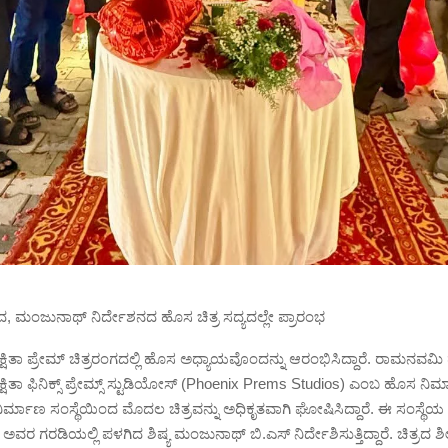
ಮಂಜುನಾಥ್‍ ನಿರ್ದೇಶನದ ಹೊಸ ಚಿತ್ರ ಸದ್ಯದಲ್ಲೇ ಪ್ರಾರಂಭ
್ಷಿತಾ ಪ್ರೇಮ್ ಚಿತ್ರರಂಗದಲ್ಲಿ ಹೊಸ ಅಧ್ಯಾಯವೊಂದನ್ನು ಆರಂಭಿಸಿದ್ದಾರೆ. ರಾಮನವಮಿ ಹ
ಕ್ಷಿತಾ ಫಿನಿಕ್ಸ್ ಪ್ರೇಮ್ಸ್ ಸ್ಟುಡಿಯೋಸ್ (Phoenix Prems Studios) ಎಂಬ ಹೊಸ ನಿರ್
, ನಿರ್ಮಾಣ ಸಂಸ್ಥೆಯಿಂದ ಮೊದಲ ಚಿತ್ರವನ್ನು ಅಧಿಕೃತವಾಗಿ ಘೋಷಿಸಿದ್ದಾರೆ. ಈ ಸಂಸ್ಥ
ಮ್ ಅವರ ಗರಡಿಯಲ್ಲಿ ಪಳಗಿದ ಶಿಷ್ಯ ಮಂಜುನಾಥ್ ಬಿ.ಎಸ್ ನಿರ್ದೇಶಿಸುತ್ತಿದ್ದಾರೆ. ಚಿತ್ರದ ಶ