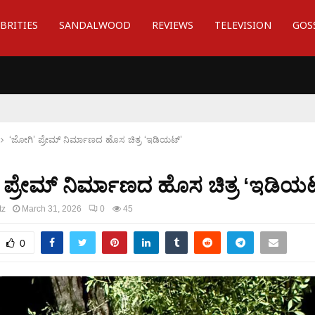
BRITIES
SANDALWOOD
REVIEWS
TELEVISION
GOS
‘ಜೋಗಿ’ ಪ್ರೇಮ್‍ ನಿರ್ಮಾಣದ ಹೊಸ ಚಿತ್ರ ‘ಇಡಿಯಟ್’
 ಪ್ರೇಮ್‍ ನಿರ್ಮಾಣದ ಹೊಸ ಚಿತ್ರ ‘ಇಡಿಯಟ
tz
March 31, 2026
0
45
0