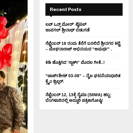
H
Recent Posts
ಲವ್ ಒನ್ಸ್ ಮೋರ್’ ಟೈಟಲ್
ಜಾವಗಲ್ ಶ್ರೀನಾಥ್ ಬಿಡುಗಡೆ
ಸೆಪ್ಟೆಂಬರ್ 18 ರಂದು ತೆರೆಗೆ ಬರಲಿದೆ ಶ್ರೀನಗರ ಕಿಟ್ಟಿ
– ಮೇಘನಾರಾಜ್ ಅಭಿನಯದ “ಅಮರ್ಥ” .
ಕಿಡಿ‌‌ ಹೊತ್ತಿಸಿದ ‘ಸ್ಪಾರ್ಕ್’ ಮೊದಲ‌ ಗೀತೆ..!
“ಚಾರ್ಜ್‌ಶೀಟ್ 03-08” – ನೈಜ ಘಟನೆಯಾಧಾರಿತ
ಕ್ರೈಂ ಥ್ರಿಲ್ಲರ್.
ಸೆಪ್ಟೆಂಬರ್ 12, 13ಕ್ಕೆ ಸೈಮಾ (SIIMA) ಹಬ್ಬ:
ಬೆಂಗಳೂರಿನಲ್ಲಿ ಅದ್ಧೂರಿ ಪತ್ರಿಕಾಗೋಷ್ಠಿ!