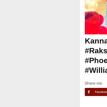
Kanna
#Raks
#Phoe
#Will
Share via:
Faceboo