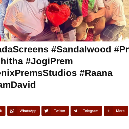
daScreens #Sandalwood #P
hitha #JogiPrem
nixPremsStudios #Raana
iamDavid
k
WhatsApp
Twitter
Telegram
More