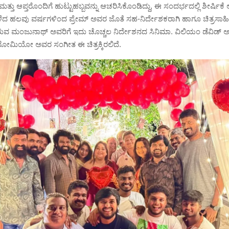
ತು ಆಪ್ತರೊಂದಿಗೆ ಹುಟ್ಟುಹಬ್ಬವನ್ನು ಆಚರಿಸಿಕೊಂಡಿದ್ದು, ಈ ಸಂದರ್ಭದಲ್ಲಿ ಶೀರ್ಷಿ
ೆದ ಹಲವು ವರ್ಷಗಳಿಂದ ಪ್ರೇಮ್ ಅವರ ಜೊತೆ ಸಹ-ನಿರ್ದೇಶಕರಾಗಿ ಹಾಗೂ ಚಿತ್ರಸಾಹ
ರುವ ಮಂಜುನಾಥ್ ಅವರಿಗೆ ಇದು ಚೊಚ್ಚಲ ನಿರ್ದೇಶನದ ಸಿನಿಮಾ. ವಿಲಿಯಂ ಡೆವಿಡ್ 
ೋಮಿಯೋ ಅವರ ಸಂಗೀತ ಈ ಚಿತ್ರಕ್ಕಿರಲಿದೆ.