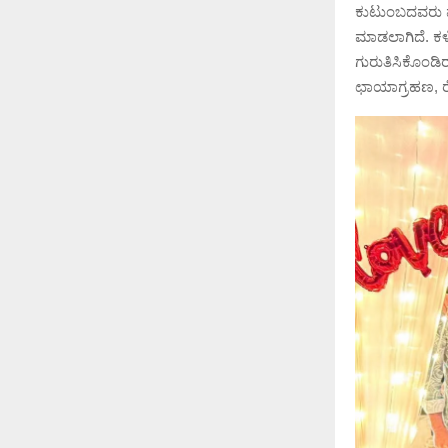
ಕುಟುಂಬದವರು ಮತ್
ಮಾಡಲಾಗಿದೆ. ಕಳ
ಗುರುತಿಸಿಕೊಂಡಿ
ಛಾಯಾಗ್ರಹಣ, ರ