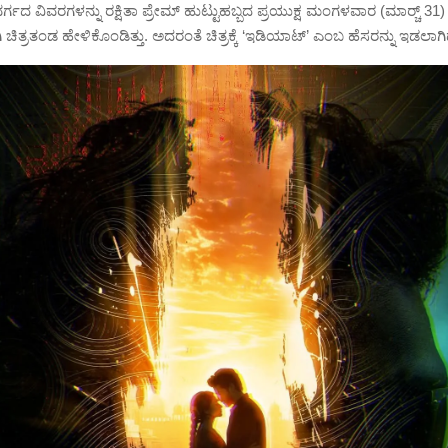
ಕ ವರ್ಗದ ವಿವರಗಳನ್ನು ರಕ್ಷಿತಾ ಪ್ರೇಮ್‍ ಹುಟ್ಟುಹಬ್ಬದ ಪ್ರಯುಕ್ಷ ಮಂಗಳವಾರ (ಮಾರ್ಚ್‍ 31
ಿತ್ರತಂಡ ಹೇಳಿಕೊಂಡಿತ್ತು. ಅದರಂತೆ ಚಿತ್ರಕ್ಕೆ ‘ಇಡಿಯಾಟ್‍’ ಎಂಬ ಹೆಸರನ್ನು ಇಡಲಾಗಿ