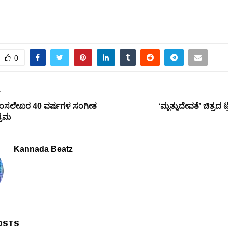
0
T
ಹಂಸಲೇಖರ 40 ವರ್ಷಗಳ ಸಂಗೀತ
‘ಮೃತ್ಯುದೇವತೆ’ ಚಿತ್ರದ 
್ರಮ
Kannada Beatz
OSTS