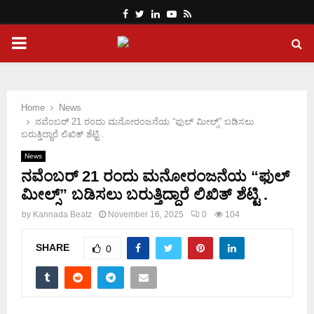
Facebook
Twitter
Linkedin
Youtube
Rss
PRIMARY
MENU
Home
News
ನವೆಂಬರ್‌ 21 ರಂದು ಮನೋರಂಜನೆಯ “ಫುಲ್ ಮೀಲ್ಸ್” ಬಡಿಸಲು
ಬರುತ್ತಿದ್ದಾರೆ ಲಿಖಿತ್ ಶೆಟ್ಟಿ .
News
ನವೆಂಬರ್‌ 21 ರಂದು ಮನೋರಂಜನೆಯ “ಫುಲ್
ಮೀಲ್ಸ್” ಬಡಿಸಲು ಬರುತ್ತಿದ್ದಾರೆ ಲಿಖಿತ್ ಶೆಟ್ಟಿ .
by
Kannada Beatz
November 16, 2025
0
104
SHARE
0