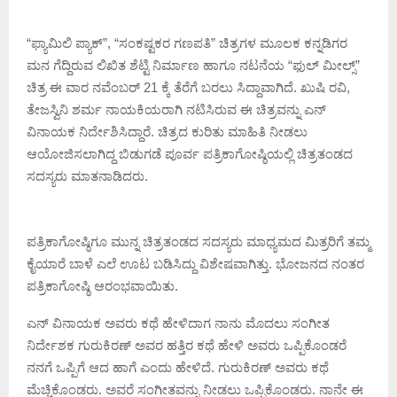
“ಫ್ಯಾಮಿಲಿ ಪ್ಯಾಕ್”, “ಸಂಕಷ್ಟಕರ ಗಣಪತಿ” ಚಿತ್ರಗಳ ಮೂಲಕ ಕನ್ನಡಿಗರ
ಮನ ಗೆದ್ದಿರುವ ಲಿಖಿತ ಶೆಟ್ಟಿ ನಿರ್ಮಾಣ ಹಾಗೂ ನಟನೆಯ “ಫುಲ್ ಮೀಲ್ಸ್”
ಚಿತ್ರ ಈ ವಾರ ನವೆಂಬರ್ 21 ಕ್ಕೆ ತೆರೆಗೆ ಬರಲು ಸಿದ್ದಾವಾಗಿದೆ. ಖುಷಿ ರವಿ,
ತೇಜಸ್ವಿನಿ ಶರ್ಮ ನಾಯಕಿಯರಾಗಿ ನಟಿಸಿರುವ ಈ ಚಿತ್ರವನ್ನು ಎನ್
ವಿನಾಯಕ ನಿರ್ದೇಶಿಸಿದ್ದಾರೆ. ಚಿತ್ರದ ಕುರಿತು ಮಾಹಿತಿ ನೀಡಲು
ಆಯೋಜಿಸಲಾಗಿದ್ದ ಬಿಡುಗಡೆ ಪೂರ್ವ ಪತ್ರಿಕಾಗೋಷ್ಠಿಯಲ್ಲಿ ಚಿತ್ರತಂಡದ
ಸದಸ್ಯರು ಮಾತನಾಡಿದರು.
ಪತ್ರಿಕಾಗೋಷ್ಠಿಗೂ ಮುನ್ನ ಚಿತ್ರತಂಡದ ಸದಸ್ಯರು ಮಾಧ್ಯಮದ ಮಿತ್ರರಿಗೆ ತಮ್ಮ
ಕೈಯಾರೆ ಬಾಳೆ ಎಲೆ ಊಟ ಬಡಿಸಿದ್ದು ವಿಶೇಷವಾಗಿತ್ತು. ಭೋಜನದ ನಂತರ
ಪತ್ರಿಕಾಗೋಷ್ಠಿ ಆರಂಭವಾಯಿತು.
ಎನ್ ವಿನಾಯಕ ಅವರು ಕಥೆ ಹೇಳಿದಾಗ ನಾನು ಮೊದಲು ಸಂಗೀತ
ನಿರ್ದೇಶಕ ಗುರುಕಿರಣ್ ಅವರ ಹತ್ತಿರ ಕಥೆ ಹೇಳಿ ಅವರು ಒಪ್ಪಿಕೊಂಡರೆ
ನನಗೆ ಒಪ್ಪಿಗೆ ಆದ ಹಾಗೆ ಎಂದು ಹೇಳಿದೆ. ಗುರುಕಿರಣ್ ಅವರು ಕಥೆ
ಮೆಚ್ಚಿಕೊಂಡರು. ಅವರೆ ಸಂಗೀತವನ್ನು ನೀಡಲು ಒಪ್ಪಿಕೊಂಡರು. ನಾನೇ ಈ