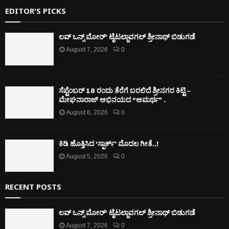
EDITOR'S PICKS
ಲವ್ ಒನ್ಸ್ ಮೋರ್’ ಟೈಟಲ್ಜಾವಗಲ್ ಶ್ರೀನಾಥ್ ಬಿಡುಗಡೆ
August 7, 2026
0
ಸೆಪ್ಟೆಂಬರ್ 18 ರಂದು ತೆರೆಗೆ ಬರಲಿದೆ ಶ್ರೀನಗರ ಕಿಟ್ಟಿ –
ಮೇಘನಾರಾಜ್ ಅಭಿನಯದ “ಅಮರ್ಥ” .
August 6, 2026
0
ಕಿಡಿ‌‌ ಹೊತ್ತಿಸಿದ ‘ಸ್ಪಾರ್ಕ್’ ಮೊದಲ‌ ಗೀತೆ..!
August 5, 2026
0
RECENT POSTS
ಲವ್ ಒನ್ಸ್ ಮೋರ್’ ಟೈಟಲ್ಜಾವಗಲ್ ಶ್ರೀನಾಥ್ ಬಿಡುಗಡೆ
August 7, 2026
0