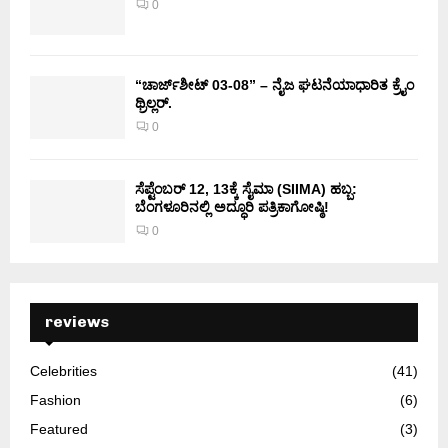
0
“ಚಾರ್ಜ್‌ಶೀಟ್ 03-08” – ನೈಜ ಘಟನೆಯಾಧಾರಿತ ಕ್ರೈಂ
ಥ್ರಿಲ್ಲರ್.
0
ಸೆಪ್ಟೆಂಬರ್ 12, 13ಕ್ಕೆ ಸೈಮಾ (SIIMA) ಹಬ್ಬ:
ಬೆಂಗಳೂರಿನಲ್ಲಿ ಅದ್ಧೂರಿ ಪತ್ರಿಕಾಗೋಷ್ಠಿ!
0
reviews
Celebrities
(41)
Fashion
(6)
Featured
(3)