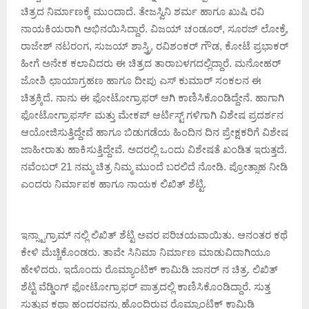
ಚಿತ್ರದ ನಿರ್ಮಾಣಕ್ಕೆ ಮುಂದಾದೆ. ತೇಜಸ್ವಿನಿ ಶರ್ಮ ಹಾಗೂ ಖುಷಿ ರವಿ
ನಾಯಕಿಯರಾಗಿ ಅಭಿನಯಿಸಿದ್ದಾರೆ‌. ವಿಜಯ್ ಚಂಡೂರ್, ಸೂರಜ್ ಲೋಕ್ರೆ,
ರಾಜೇಶ್ ನಟರಂಗ, ಸುಜಯ್ ಶಾಸ್ತ್ರಿ, ರವಿಶಂಕರ್ ಗೌಡ, ಕೋಟೆ ಪ್ರಭಾಕರ್
ಹೀಗೆ ಅನೇಕ ಕಲಾವಿದರು ಈ ಚಿತ್ರದ ತಾರಾಬಳಗದಲ್ಲಿದ್ದಾರೆ. ಮನೋಹರ್
ಜೋಶಿ ಛಾಯಾಗ್ರಹಣ ಹಾಗೂ ದೀಪು ಎಸ್ ಕುಮಾರ್ ಸಂಕಲನ ಈ
ಚಿತ್ರಕ್ಕಿದೆ. ನಾನು ಈ ಫೋಟೋಗ್ರಾಫರ್ ಆಗಿ ಕಾಣಿಸಿಕೊಂಡಿದ್ದೇನೆ. ಹಾಗಾಗಿ
ಫೋಟೋಗ್ರಾಫರ್ಸ್ ಮತ್ತು ಮೇಕಪ್ ಆರ್ಟಿಸ್ಟ್ ಗಳಿಗಾಗಿ ವಿಶೇಷ ಪ್ರದರ್ಶನ
ಆಯೋಜಿಸುತ್ತಿದ್ದೇವೆ ಹಾಗೂ ಬಿಡುಗಡೆಯ ಹಿಂದಿನ ದಿನ ಪ್ರೇಕ್ಷಕರಿಗೆ ವಿಶೇಷ
ಜಾಹೀರಾತು ಹಾಕಿಸುತ್ತಿದ್ದೇವೆ. ಅದರಲ್ಲಿ ಒಂದು ವಿಶೇಷತೆ ಖಂಡಿತ ಇರುತ್ತದೆ‌.‌
ನವೆಂಬರ್ 21 ನಮ್ಮ ಚಿತ್ರ ನಿಮ್ಮ ಮುಂದೆ ಬರಲಿದೆ ನೋಡಿ. ಪ್ರೋತ್ಸಾಹ ನೀಡಿ
ಎಂದರು ನಿರ್ಮಾಪಕ ಹಾಗೂ ನಾಯಕ ಲಿಖಿತ್ ಶೆಟ್ಟಿ.
ಇನ್ಸ್ಟಾಗ್ರಾಮ್ ನಲ್ಲಿ ಲಿಖಿತ್ ಶೆಟ್ಟಿ ಅವರ ಪರಿಚಯವಾಯಿತು. ಆನಂತರ ಕಥೆ
ಕೇಳಿ ಮೆಚ್ಚಿಕೊಂಡರು. ತಾವೇ ಸಿನಿಮಾ ನಿರ್ಮಾಣ ಮಾಡುವಿದಾಗಿಯೂ
ಹೇಳಿದರು. ಇದೊಂದು ರೊಮ್ಯಾಂಟಿಕ್ ಕಾಮಿಡಿ ಜಾನರ್ ನ ಚಿತ್ರ. ಲಿಖಿತ್
ಶೆಟ್ಟಿ ವೆಡ್ಡಿಂಗ್ ಫೋಟೋಗ್ರಾಫರ್ ಪಾತ್ರದಲ್ಲಿ ಕಾಣಿಸಿಕೊಂಡಿದ್ದಾರೆ‌. ಸುತ್ತ
ಸುತ್ತುವ ಕಥಾ ಹಂದರವನ್ನು ಹೊಂದಿರುವ ರೊಮ್ಯಾಂಟಿಕ್ ಕಾಮಿಡಿ