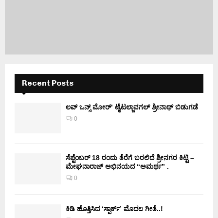
Recent Posts
ಲವ್ ಒನ್ಸ್ ಮೋರ್’ ಟೈಟಲ್ಜಾವಗಲ್ ಶ್ರೀನಾಥ್ ಬಿಡುಗಡೆ
0
ಸೆಪ್ಟೆಂಬರ್ 18 ರಂದು ತೆರೆಗೆ ಬರಲಿದೆ ಶ್ರೀನಗರ ಕಿಟ್ಟಿ –
ಮೇಘನಾರಾಜ್ ಅಭಿನಯದ “ಅಮರ್ಥ” .
0
ಕಿಡಿ‌‌ ಹೊತ್ತಿಸಿದ ‘ಸ್ಪಾರ್ಕ್’ ಮೊದಲ‌ ಗೀತೆ..!