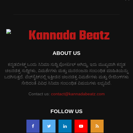
ABOUT US
ಕನ್ನಡಬೀಟ್ಜ್ ಒಂದು ಸಿನಿಮಾ ಸುದ್ದಿ ಪೋರ್ಟಲ್ ಆಗಿದ್ದು, ಇದು ಮುಖ್ಯವಾಗಿ ಕನ್ನಡ
ಚಲನಚಿತ್ರ ಸುದ್ದಿಗಳು, ವಿಮರ್ಶೆಗಳು ಮತ್ತು ಮನರಂಜನಾ ಸಂಬಂಧಿತ ಮಾಹಿತಿಯನ್ನು
ಒದಗಿಸುತ್ತದೆ. ವೆಬ್‌ಸೈಟ್‌ನಲ್ಲಿ ಇತ್ತೀಚಿನ ಚಲನಚಿತ್ರ ವಿಮರ್ಶೆಗಳು ಮತ್ತು ರೇಟಿಂಗ್‌ಗಳು
ಸೇರಿದಂತೆ ವಿವಿಧ ಸಿನಿಮಾ ಸಂಬಂಧಿತ ವಿಷಯಗಳು ಲಭ್ಯವಿವೆ.
Contact us:
contact@kannadabeatz.com
FOLLOW US