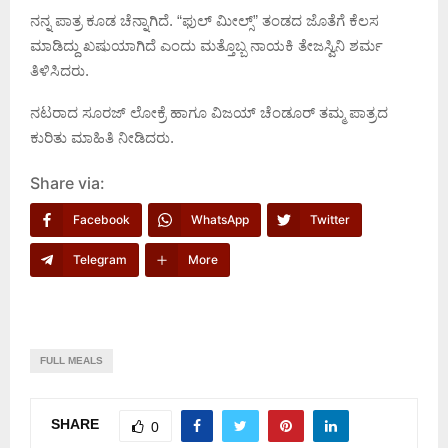
ನನ್ನ ಪಾತ್ರ ಕೂಡ ಚೆನ್ನಾಗಿದೆ. “ಫುಲ್ ಮೀಲ್ಸ್” ತಂಡದ ಜೊತೆಗೆ ಕೆಲಸ
ಮಾಡಿದ್ದು ಖಷುಯಾಗಿದೆ ಎಂದು ಮತ್ತೊಬ್ಬ ನಾಯಕಿ ತೇಜಸ್ವಿನಿ ಶರ್ಮ
ತಿಳಿಸಿದರು.
ನಟರಾದ ಸೂರಜ್ ಲೋಕ್ರೆ ಹಾಗೂ ವಿಜಯ್ ಚೆಂಡೂರ್ ತಮ್ಮ ಪಾತ್ರದ
ಕುರಿತು ಮಾಹಿತಿ ನೀಡಿದರು.
Share via:
Facebook
WhatsApp
Twitter
Telegram
More
FULL MEALS
SHARE
0