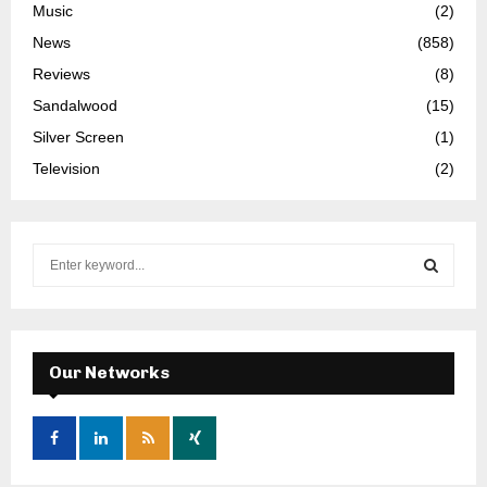
Music
(2)
News
(858)
Reviews
(8)
Sandalwood
(15)
Silver Screen
(1)
Television
(2)
S
e
a
S
r
c
E
h
Our Networks
f
A
o
r
R
:
C