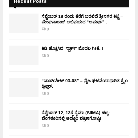
Recent Posts
ಸೆಪ್ಟೆಂಬರ್ 18 ರಂದು ತೆರೆಗೆ ಬರಲಿದೆ ಶ್ರೀನಗರ ಕಿಟ್ಟಿ –
ಮೇಘನಾರಾಜ್ ಅಭಿನಯದ “ಅಮರ್ಥ” .
0
ಕಿಡಿ‌‌ ಹೊತ್ತಿಸಿದ ‘ಸ್ಪಾರ್ಕ್’ ಮೊದಲ‌ ಗೀತೆ..!
0
“ಚಾರ್ಜ್‌ಶೀಟ್ 03-08” – ನೈಜ ಘಟನೆಯಾಧಾರಿತ ಕ್ರೈಂ
ಥ್ರಿಲ್ಲರ್.
0
ಸೆಪ್ಟೆಂಬರ್ 12, 13ಕ್ಕೆ ಸೈಮಾ (SIIMA) ಹಬ್ಬ:
ಬೆಂಗಳೂರಿನಲ್ಲಿ ಅದ್ಧೂರಿ ಪತ್ರಿಕಾಗೋಷ್ಠಿ!
0