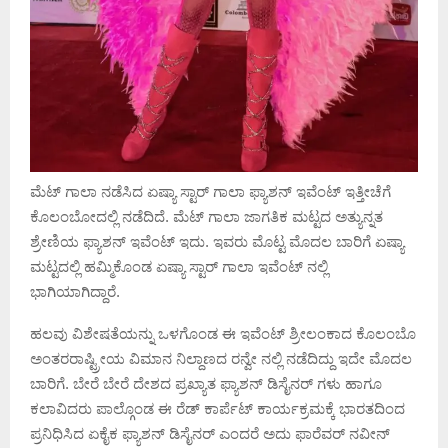
ಮೆಟ್ ಗಾಲಾ ನಡೆಸಿದ ಏಷ್ಯಾ ಸ್ಟಾರ್ ಗಾಲಾ ಫ್ಯಾಶನ್ ಇವೆಂಟ್ ಇತ್ತೀಚೆಗೆ
ಕೊಲಂಬೋದಲ್ಲಿ ನಡೆದಿದೆ. ಮೆಟ್ ಗಾಲಾ ಜಾಗತಿಕ ಮಟ್ಟದ ಅತ್ಯುನ್ನತ
ಶ್ರೇಣಿಯ ಫ್ಯಾಶನ್ ಇವೆಂಟ್ ಇದು. ಇವರು ಮೊಟ್ಟ ಮೊದಲ ಬಾರಿಗೆ ಏಷ್ಯಾ
ಮಟ್ಟದಲ್ಲಿ ಹಮ್ಮಿಕೊಂಡ ಏಷ್ಯಾ ಸ್ಟಾರ್ ಗಾಲಾ ಇವೆಂಟ್ ನಲ್ಲಿ
ಭಾಗಿಯಾಗಿದ್ದಾರೆ.
ಹಲವು ವಿಶೇಷತೆಯನ್ನು ಒಳಗೊಂಡ ಈ ಇವೆಂಟ್ ಶ್ರೀಲಂಕಾದ ಕೊಲಂಬೊ
ಅಂತರರಾಷ್ಟ್ರೀಯ ವಿಮಾನ ನಿಲ್ದಾಣದ ರನ್ವೇ ನಲ್ಲಿ ನಡೆದಿದ್ದು ಇದೇ ಮೊದಲ
ಬಾರಿಗೆ. ಬೇರೆ ಬೇರೆ ದೇಶದ ಪ್ರಖ್ಯಾತ ಫ್ಯಾಶನ್ ಡಿಸೈನರ್ ಗಳು ಹಾಗೂ
ಕಲಾವಿದರು ಪಾಲ್ಗೊಂಡ ಈ ರೆಡ್ ಕಾರ್ಪೆಟ್ ಕಾರ್ಯಕ್ರಮಕ್ಕೆ ಭಾರತದಿಂದ
ಪ್ರನಿಧಿಸಿದ ಏಕೈಕ ಫ್ಯಾಶನ್ ಡಿಸೈನರ್ ಎಂದರೆ ಅದು ಫಾರೆವರ್ ನವೀನ್