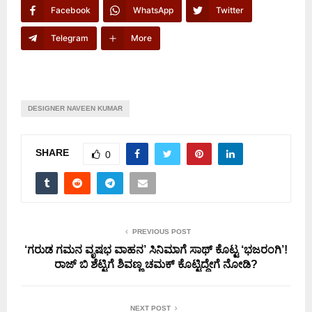
Facebook
WhatsApp
Twitter
Telegram
More
DESIGNER NAVEEN KUMAR
SHARE
0
PREVIOUS POST
‘ಗರುಡ ಗಮನ ವೃಷಭ ವಾಹನ’ ಸಿನಿಮಾಗೆ ಸಾಥ್ ಕೊಟ್ಟ ‘ಭಜರಂಗಿ’!
ರಾಜ್ ಬಿ ಶೆಟ್ಟಿಗೆ ಶಿವಣ್ಣ ಚಮಕ್ ಕೊಟ್ಟಿದ್ದೇಗೆ ನೋಡಿ?
NEXT POST