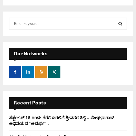
S
e
a
S
r
c
E
h
Our Networks
f
A
o
r
R
:
C
H
Recent Posts
ಸೆಪ್ಟೆಂಬರ್ 18 ರಂದು ತೆರೆಗೆ ಬರಲಿದೆ ಶ್ರೀನಗರ ಕಿಟ್ಟಿ – ಮೇಘನಾರಾಜ್
ಅಭಿನಯದ “ಅಮರ್ಥ” .