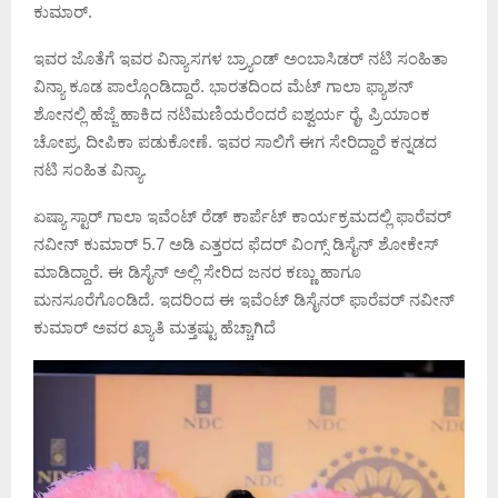
ಕುಮಾರ್.
ಇವರ ಜೊತೆಗೆ ಇವರ ವಿನ್ಯಾಸಗಳ ಬ್ರ್ಯಾಂಡ್ ಅಂಬಾಸಿಡರ್ ನಟಿ ಸಂಹಿತಾ
ವಿನ್ಯಾ ಕೂಡ ಪಾಲ್ಗೊಂಡಿದ್ದಾರೆ. ಭಾರತದಿಂದ ಮೆಟ್ ಗಾಲಾ ಫ್ಯಾಶನ್
ಶೋನಲ್ಲಿ ಹೆಜ್ಜೆ ಹಾಕಿದ ನಟಿಮಣಿಯರೆಂದರೆ ಐಶ್ವರ್ಯ ರೈ, ಪ್ರಿಯಾಂಕ
ಚೋಪ್ರ, ದೀಪಿಕಾ ಪಡುಕೋಣೆ. ಇವರ ಸಾಲಿಗೆ ಈಗ ಸೇರಿದ್ದಾರೆ ಕನ್ನಡದ
ನಟಿ ಸಂಹಿತ ವಿನ್ಯಾ.
ಏಷ್ಯಾ ಸ್ಟಾರ್ ಗಾಲಾ ಇವೆಂಟ್ ರೆಡ್ ಕಾರ್ಪೆಟ್ ಕಾರ್ಯಕ್ರಮದಲ್ಲಿ ಫಾರೆವರ್
ನವೀನ್ ಕುಮಾರ್ 5.7 ಅಡಿ ಎತ್ತರದ ಫೆದರ್ ವಿಂಗ್ಸ್ ಡಿಸೈನ್ ಶೋಕೇಸ್
ಮಾಡಿದ್ದಾರೆ. ಈ ಡಿಸೈನ್ ಅಲ್ಲಿ ಸೇರಿದ ಜನರ ಕಣ್ಣು ಹಾಗೂ
ಮನಸೂರೆಗೊಂಡಿದೆ. ಇದರಿಂದ ಈ ಇವೆಂಟ್ ಡಿಸೈನರ್ ಫಾರೆವರ್ ನವೀನ್
ಕುಮಾರ್ ಅವರ ಖ್ಯಾತಿ ಮತ್ತಷ್ಟು ಹೆಚ್ಚಾಗಿದೆ