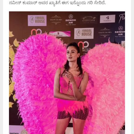
ನವೀನ್ ಕುಮಾರ್ ಅವರ ಖ್ಯಾತಿಗೆ ಈಗ ಇನ್ನೊಂದು ಗರಿ ಸೇರಿದೆ.