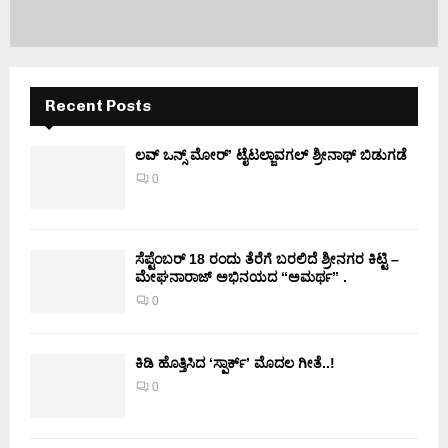
Recent Posts
ಲವ್ ಒನ್ಸ್ ಮೋರ್’ ಟೈಟಲ್ಜಾವಗಲ್ ಶ್ರೀನಾಥ್ ಬಿಡುಗಡೆ
0
ಸೆಪ್ಟೆಂಬರ್ 18 ರಂದು ತೆರೆಗೆ ಬರಲಿದೆ ಶ್ರೀನಗರ ಕಿಟ್ಟಿ –
ಮೇಘನಾರಾಜ್ ಅಭಿನಯದ “ಅಮರ್ಥ” .
0
ಕಿಡಿ‌‌ ಹೊತ್ತಿಸಿದ ‘ಸ್ಪಾರ್ಕ್’ ಮೊದಲ‌ ಗೀತೆ..!
0