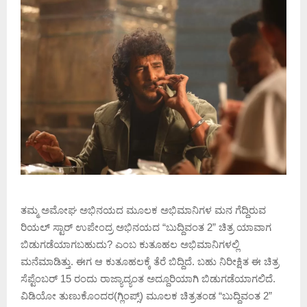
ತಮ್ಮ ಅಮೋಘ ಅಭಿನಯದ ಮೂಲಕ‌ ಅಭಿಮಾನಿಗಳ ಮನ ಗೆದ್ದಿರುವ
ರಿಯಲ್ ಸ್ಟಾರ್ ಉಪೇಂದ್ರ ಅಭಿನಯದ “ಬುದ್ದಿವಂತ 2” ಚಿತ್ರ ಯಾವಾಗ
ಬಿಡುಗಡೆಯಾಗಬಹುದು? ಎಂಬ ಕುತೂಹಲ ಅಭಿಮಾನಿಗಳಲ್ಲಿ
ಮನೆಮಾಡಿತ್ತು.‌ ಈಗ ಆ ಕುತೂಹಲಕ್ಕೆ ತೆರೆ ಬಿದ್ದಿದೆ. ಬಹು ನಿರೀಕ್ಷಿತ ಈ ಚಿತ್ರ
ಸೆಪ್ಟೆಂಬರ್ 15 ರಂದು ರಾಜ್ಯಾದ್ಯಂತ ಅದ್ದೂರಿಯಾಗಿ ಬಿಡುಗಡೆಯಾಗಲಿದೆ.‌
ವಿಡಿಯೋ ತುಣುಕೊಂದರ(ಗ್ಲಿಂಪ್ಸ್) ಮೂಲಕ ಚಿತ್ರತಂಡ “ಬುದ್ದಿವಂತ 2”