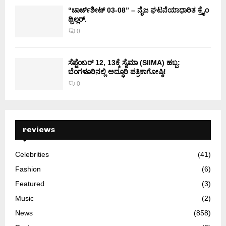
“ಚಾರ್ಜ್‌ಶೀಟ್ 03-08” – ನೈಜ ಘಟನೆಯಾಧಾರಿತ ಕ್ರೈಂ
ಥ್ರಿಲ್ಲರ್.
0
ಸೆಪ್ಟೆಂಬರ್ 12, 13ಕ್ಕೆ ಸೈಮಾ (SIIMA) ಹಬ್ಬ:
ಬೆಂಗಳೂರಿನಲ್ಲಿ ಅದ್ಧೂರಿ ಪತ್ರಿಕಾಗೋಷ್ಠಿ!
0
reviews
Celebrities
(41)
Fashion
(6)
Featured
(3)
Music
(2)
News
(858)