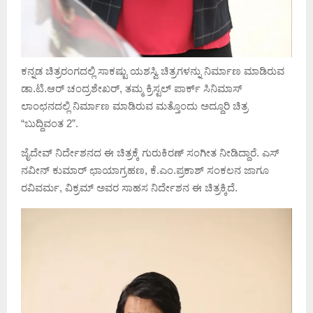
ಕನ್ನಡ ಚಿತ್ರರಂಗದಲ್ಲಿ ಸಾಕಷ್ಟು ಯಶಸ್ವಿ ಚಿತ್ರಗಳನ್ನು ನಿರ್ಮಾಣ ಮಾಡಿರುವ
ಡಾ.ಟಿ.ಆರ್ ಚಂದ್ರಶೇಖರ್, ತಮ್ಮ ಕ್ರಿಸ್ಟಲ್ ಪಾರ್ಕ್ ಸಿನಿಮಾಸ್
ಲಾಂಛನದಲ್ಲಿ ನಿರ್ಮಾಣ ಮಾಡಿರುವ ಮತ್ತೊಂದು ಅದ್ದೂರಿ ಚಿತ್ರ
“ಬುದ್ದಿವಂತ 2”.
ಜೈದೇವ್ ನಿರ್ದೇಶನದ ಈ ಚಿತ್ರಕ್ಕೆ ಗುರುಕಿರಣ್ ಸಂಗೀತ ನೀಡಿದ್ದಾರೆ. ಎಸ್
ನವೀನ್ ಕುಮಾರ್ ಛಾಯಾಗ್ರಹಣ, ಕೆ.ಎಂ.ಪ್ರಕಾಶ್ ಸಂಕಲನ ಜಾಗೂ
ರವಿವರ್ಮ, ವಿಕ್ರಮ್ ಅವರ ಸಾಹಸ ನಿರ್ದೇಶನ ಈ ಚಿತ್ರಕ್ಕಿದೆ.