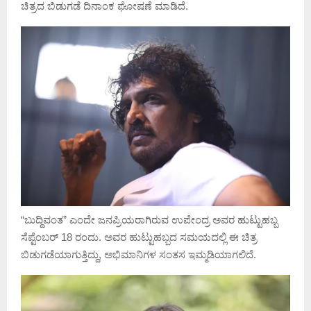
ಚಿತ್ರದ ಬಿಡುಗಡೆ ದಿನಾಂಕ ಘೋಷಣೆ ಮಾಡಿದೆ.
“ಬುದ್ದಿವಂತ” ಎಂದೇ ಜನಪ್ರಿಯರಾಗಿರುವ ಉಪೇಂದ್ರ ಅವರ ಹುಟ್ಟುಹಬ್ಬ
ಸೆಪ್ಟೆಂಬರ್ 18 ರಂದು. ಅವರ ಹುಟ್ಟುಹಬ್ಬದ ಸಮಯದಲ್ಲಿ ಈ ಚಿತ್ರ
ಬಿಡುಗಡೆಯಾಗುತ್ತಿದ್ದು, ಅಭಿಮಾನಿಗಳ ಸಂತಸ ಇಮ್ಮಡಿಯಾಗಲಿದೆ.