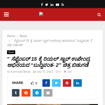
Facebook
Twitter
Linkedin
Youtube
Rss
PRIMARY
MENU
Home
News
”
ಸೆಪ್ಟೆಂಬರ್ 15 ಕ್ಕೆ ರಿಯಲ್ ಸ್ಟಾರ್ ಉಪೇಂದ್ರ ಅಭಿನಯದ “ಬುದ್ದಿವಂತ- 2”
ಚಿತ್ರ ಬಿಡುಗಡೆ
News
”
ಸೆಪ್ಟೆಂಬರ್ 15 ಕ್ಕೆ ರಿಯಲ್ ಸ್ಟಾರ್ ಉಪೇಂದ್ರ
ಅಭಿನಯದ “ಬುದ್ದಿವಂತ- 2” ಚಿತ್ರ ಬಿಡುಗಡೆ
by
Kannada Beatz
July 25, 2023
0
100
SHARE
0