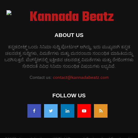
ABOUT US
ಕನ್ನಡಬೀಟ್ಜ್ ಒಂದು ಸಿನಿಮಾ ಸುದ್ದಿ ಪೋರ್ಟಲ್ ಆಗಿದ್ದು, ಇದು ಮುಖ್ಯವಾಗಿ ಕನ್ನಡ
ಚಲನಚಿತ್ರ ಸುದ್ದಿಗಳು, ವಿಮರ್ಶೆಗಳು ಮತ್ತು ಮನರಂಜನಾ ಸಂಬಂಧಿತ ಮಾಹಿತಿಯನ್ನು
ಒದಗಿಸುತ್ತದೆ. ವೆಬ್‌ಸೈಟ್‌ನಲ್ಲಿ ಇತ್ತೀಚಿನ ಚಲನಚಿತ್ರ ವಿಮರ್ಶೆಗಳು ಮತ್ತು ರೇಟಿಂಗ್‌ಗಳು
ಸೇರಿದಂತೆ ವಿವಿಧ ಸಿನಿಮಾ ಸಂಬಂಧಿತ ವಿಷಯಗಳು ಲಭ್ಯವಿವೆ.
Contact us:
contact@kannadabeatz.com
FOLLOW US