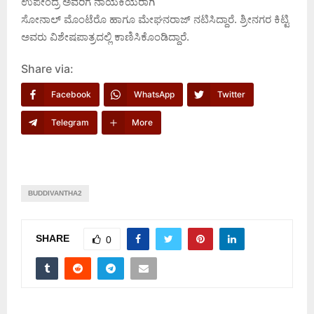
ಉಪೇಂದ್ರ ಅವರಿಗೆ ನಾಯಕಿಯರಾಗಿ
ಸೋನಾಲ್ ಮೊಂಟೆರೊ ಹಾಗೂ ಮೇಘನರಾಜ್ ನಟಿಸಿದ್ದಾರೆ. ಶ್ರೀನಗರ ಕಿಟ್ಟಿ
ಅವರು ವಿಶೇಷಪಾತ್ರದಲ್ಲಿ ಕಾಣಿಸಿಕೊಂಡಿದ್ದಾರೆ.
Share via:
Facebook
WhatsApp
Twitter
Telegram
More
BUDDIVANTHA2
SHARE
0