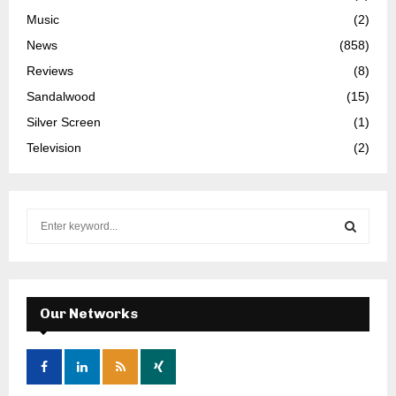
Music
(2)
News
(858)
Reviews
(8)
Sandalwood
(15)
Silver Screen
(1)
Television
(2)
S
e
a
S
r
c
E
h
Our Networks
f
A
o
r
R
: