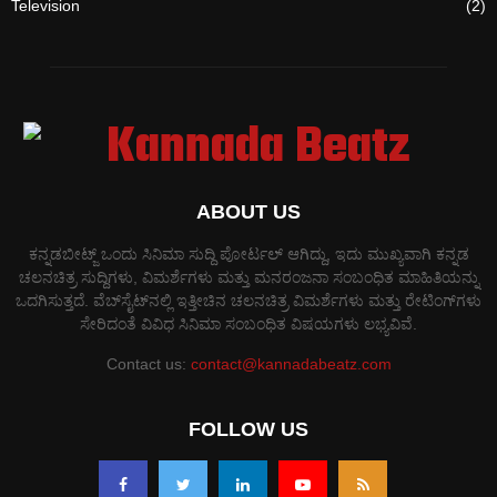
Television
(2)
ABOUT US
ಕನ್ನಡಬೀಟ್ಜ್ ಒಂದು ಸಿನಿಮಾ ಸುದ್ದಿ ಪೋರ್ಟಲ್ ಆಗಿದ್ದು, ಇದು ಮುಖ್ಯವಾಗಿ ಕನ್ನಡ
ಚಲನಚಿತ್ರ ಸುದ್ದಿಗಳು, ವಿಮರ್ಶೆಗಳು ಮತ್ತು ಮನರಂಜನಾ ಸಂಬಂಧಿತ ಮಾಹಿತಿಯನ್ನು
ಒದಗಿಸುತ್ತದೆ. ವೆಬ್‌ಸೈಟ್‌ನಲ್ಲಿ ಇತ್ತೀಚಿನ ಚಲನಚಿತ್ರ ವಿಮರ್ಶೆಗಳು ಮತ್ತು ರೇಟಿಂಗ್‌ಗಳು
ಸೇರಿದಂತೆ ವಿವಿಧ ಸಿನಿಮಾ ಸಂಬಂಧಿತ ವಿಷಯಗಳು ಲಭ್ಯವಿವೆ.
Contact us:
contact@kannadabeatz.com
FOLLOW US