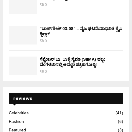
0
“ಚಾರ್ಜ್‌ಶೀಟ್ 03-08” – ನೈಜ ಘಟನೆಯಾಧಾರಿತ ಕ್ರೈಂ
ಥ್ರಿಲ್ಲರ್.
0
ಸೆಪ್ಟೆಂಬರ್ 12, 13ಕ್ಕೆ ಸೈಮಾ (SIIMA) ಹಬ್ಬ:
ಬೆಂಗಳೂರಿನಲ್ಲಿ ಅದ್ಧೂರಿ ಪತ್ರಿಕಾಗೋಷ್ಠಿ!
0
reviews
Celebrities
(41)
Fashion
(6)
Featured
(3)