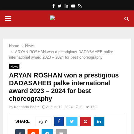
Facebook
Twitter
Linkedin
Youtube
Rss
PRIMARY
MENU
Home
News
ARYAN ROSHAN won a prestigious DADASAHEB palke
international award 2023 – 2024 for best choreography
News
ARYAN ROSHAN won a prestigious
DADASAHEB palke international
award 2023 – 2024 for best
choreography
by
Kannada Beatz
August 12, 2024
0
169
SHARE
0