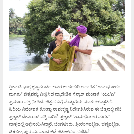
ಶ್ರೀಮತಿ ಭಾಗ್ಯ ಕೃಷ್ಣಮೂರ್ತಿ ಅವರ ಕಾದಂಬರಿ ಆಧಾರಿತ “ಶಾನುಭೋಗರ
ಮಗಳು” ಚಿತ್ರವನ್ನು ವೀಕ್ಷಿಸಿದ ಪ್ರಾದೇಶಿಕ ಸೆನ್ಸಾರ್ ಮಂಡಳಿ “ಯು/ಎ”
ಪ್ರಮಾಣ ಪತ್ರ ನೀಡಿದೆ. ಚಿತ್ರದ ಬಗ್ಗೆ ಮೆಚ್ಚುಗೆಯ ಮಾತುಗಳನ್ನಾಡಿದೆ.
ಹಿರಿಯ ನಿರ್ದೇಶಕ ಕೋಡ್ಲು ರಾಮಕೃಷ್ಣ ನಿರ್ದೇಶಿಸಿರುವ ಈ ಚಿತ್ರದಲ್ಲಿ ನಟ
ಪ್ರಜ್ವಲ್ ದೇವರಾಜ್ ಪತ್ನಿ ರಾಗಿಣಿ ಪ್ರಜ್ವಲ್ “ಶಾನುಭೋಗರ ಮಗಳ”
ಪಾತ್ರದಲ್ಲಿ ಅಭಿನಯಿಸಿದ್ದಾರೆ. ಬೆಂಗಳೂರು, ಶ್ರೀರಂಗಪಟ್ಟಣ, ಚನ್ನಪಟ್ಟಣ,
ಚಿಕ್ಕಬಳ್ಳಾಪುರ ಮುಂತಾದ ಕಡೆ ಚಿತ್ರೀಕರಣ ನಡೆದಿದೆ.