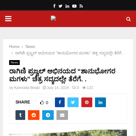
Facebook
Twitter
Linkedin
Youtube
Rss
PRIMARY
MENU
Home
News
ರಾಗಿಣಿ ಪ್ರಜ್ವಲ್ ಅಭಿನಯದ “ಶಾನುಭೋಗರ ಮಗಳು” ಚಿತ್ರ ಸದ್ಯದಲ್ಲೇ ತೆರೆಗೆ. .
News
ರಾಗಿಣಿ ಪ್ರಜ್ವಲ್ ಅಭಿನಯದ “ಶಾನುಭೋಗರ
ಮಗಳು” ಚಿತ್ರ ಸದ್ಯದಲ್ಲೇ ತೆರೆಗೆ. .
by
Kannada Beatz
July 14, 2024
0
122
SHARE
0