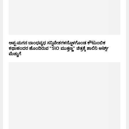
ಅಪ್ಪ-ಮಗನ ಬಾಂಧವ್ಯಧ ಸನ್ನಿವೇಶಗಳನ್ನೊಳಗೊಂಡ ಕೌಟುಂಬಿಕ
ಕಥಾಹಂದರ ಹೊಂದಿರುವ “S\O ಮುತ್ತಣ್ಣ” ಚಿತ್ರಕ್ಕೆ ಶಾಲಿನಿ ಆರ್ಟ್ಸ್
ಮೆಚ್ಚುಗೆ