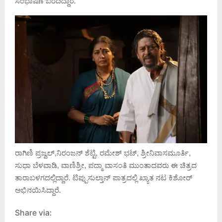
ಸಂಭಾಷಣೆ ಬರೆದಿದ್ದಾರೆ.
ರಾಗಿಣಿ ಪ್ರಜ್ವಲ್,ನಿರಂಜನ್ ಶೆಟ್ಟಿ, ರಮೇಶ್ ಭಟ್, ಶ್ರೀನಿವಾಸಮೂರ್ತಿ,
ಸುಧಾ ಬೆಳವಾಡಿ, ವಾಣಿಶ್ರೀ, ಪದ್ಮಾ ವಾಸಂತಿ ಮುಂತಾದವರು ಈ ಚಿತ್ರದ
ತಾರಾಬಳಗದಲ್ಲಿದ್ದಾರೆ. ಟಿಪ್ಪುಸುಲ್ತಾನ್ ಪಾತ್ರದಲ್ಲಿ ಖ್ಯಾತ ನಟ ಕಿಶೋರ್
ಅಭಿನಯಿಸಿದ್ದಾರೆ.
Share via: