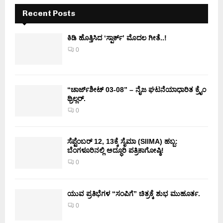
Recent Posts
ಕಿಡಿ‌‌ ಹೊತ್ತಿಸಿದ ‘ಸ್ಪಾರ್ಕ್’ ಮೊದಲ‌ ಗೀತೆ..!
0
“ಚಾರ್ಜ್‌ಶೀಟ್ 03-08” – ನೈಜ ಘಟನೆಯಾಧಾರಿತ ಕ್ರೈಂ
ಥ್ರಿಲ್ಲರ್.
0
ಸೆಪ್ಟೆಂಬರ್ 12, 13ಕ್ಕೆ ಸೈಮಾ (SIIMA) ಹಬ್ಬ:
ಬೆಂಗಳೂರಿನಲ್ಲಿ ಅದ್ಧೂರಿ ಪತ್ರಿಕಾಗೋಷ್ಠಿ!
0
ಯುವ ಪ್ರತಿಭೆಗಳ “ಸಂಪಿಗೆ” ಚಿತ್ರಕ್ಕೆ ಶುಭ ಮುಹೂರ್ತ.
0