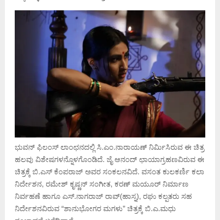
ಭುವನ್ ಫಿಲಂಸ್ ಲಾಂಛನದಲ್ಲಿ ಸಿ.ಎಂ.ನಾರಾಯಣ್ ನಿರ್ಮಿಸಿರುವ ಈ ಚಿತ್ರ
ಹಲವು ವಿಶೇಷಗಳನ್ನೊಳಗೊಂಡಿದೆ. ಜೈ ಆನಂದ್ ಛಾಯಾಗ್ರಹಣವಿರುವ ಈ
ಚಿತ್ರಕ್ಕೆ ಬಿ.ಎಸ್ ಕೆಂಪರಾಜ್ ಅವರ ಸಂಕಲನವಿದೆ. ವಸಂತ ಕುಲಕರ್ಣಿ ಕಲಾ
ನಿರ್ದೇಶನ, ರಮೇಶ್ ಕೃಷ್ಣನ್ ಸಂಗೀತ, ಕರಣ್ ಮಯೂರ್ ನಿರ್ಮಾಣ
ನಿರ್ವಹಣೆ ಹಾಗೂ ಎಸ್.ನಾಗರಾಜ್ ರಾವ್(ಹಾಸ್ನ), ರಘು ಕಲ್ಪತರು ಸಹ
ನಿರ್ದೇಶನವಿರುವ “ಶಾನುಭೋಗರ ಮಗಳು” ಚಿತ್ರಕ್ಕೆ ಬಿ.ಎ.ಮಧು