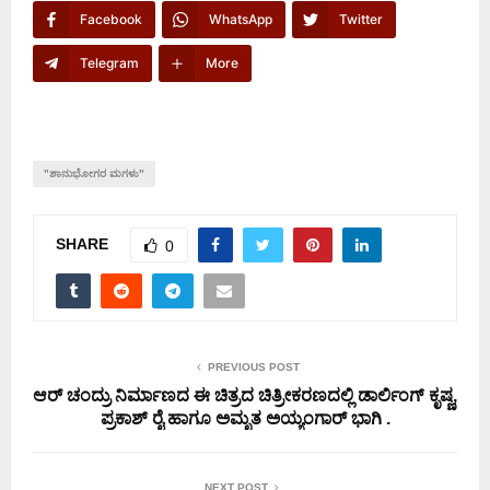
Facebook
WhatsApp
Twitter
Telegram
More
"ಶಾನುಭೋಗರ ಮಗಳು"
SHARE
0
PREVIOUS POST
ಆರ್ ಚಂದ್ರು ನಿರ್ಮಾಣದ ಈ ಚಿತ್ರದ ಚಿತ್ರೀಕರಣದಲ್ಲಿ ಡಾರ್ಲಿಂಗ್ ಕೃಷ್ಣ,
ಪ್ರಕಾಶ್ ರೈ ಹಾಗೂ ಅಮೃತ ಅಯ್ಯಂಗಾರ್ ಭಾಗಿ .
NEXT POST