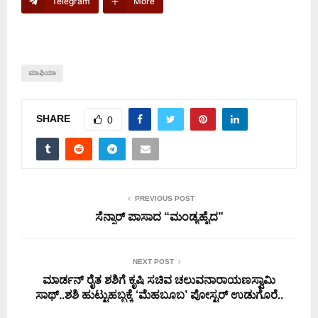
Telegram
More
ಮಾಫಿಯಾ
SHARE
0
PREVIOUS POST
ಸೆನ್ಸಾರ್ ಪಾಸಾದ “ಮಂಡ್ಯಹೈದ”
NEXT POST
ಮಾರ್ಡನ್ ರೈತ ಶಶಿಗೆ ಕೃಷಿ ಸಚಿವ ಚಲುವನಾರಾಯಣಸ್ವಾಮಿ
ಸಾಥ್..ಶಶಿ ಹುಟ್ಟುಹಬ್ಬಕ್ಕೆ ‘ಮೆಹಬೂಬ’ ಪೋಸ್ಟರ್ ಉಡುಗೊರೆ..