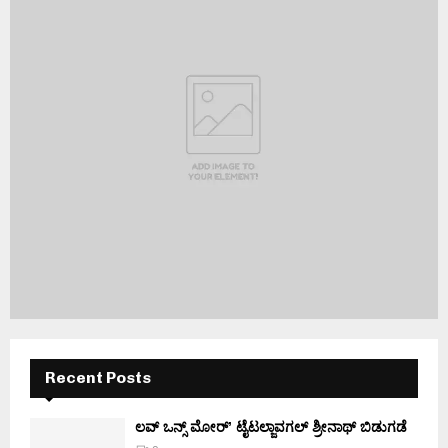
Recent Posts
ಲವ್ ಒನ್ಸ್ ಮೋರ್’ ಟೈಟಲ್ಜಾವಗಲ್ ಶ್ರೀನಾಥ್ ಬಿಡುಗಡೆ