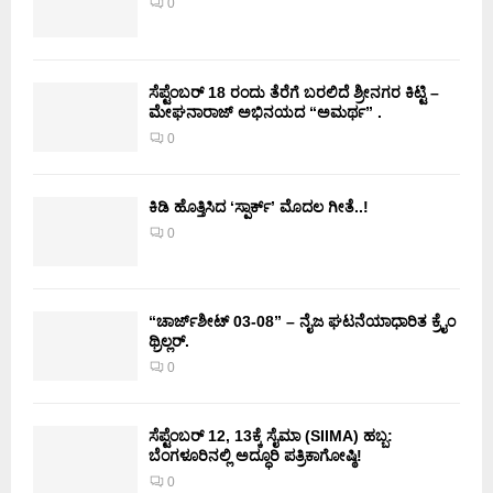
0
ಸೆಪ್ಟೆಂಬರ್ 18 ರಂದು ತೆರೆಗೆ ಬರಲಿದೆ ಶ್ರೀನಗರ ಕಿಟ್ಟಿ –
ಮೇಘನಾರಾಜ್ ಅಭಿನಯದ “ಅಮರ್ಥ” .
0
ಕಿಡಿ‌‌ ಹೊತ್ತಿಸಿದ ‘ಸ್ಪಾರ್ಕ್’ ಮೊದಲ‌ ಗೀತೆ..!
0
“ಚಾರ್ಜ್‌ಶೀಟ್ 03-08” – ನೈಜ ಘಟನೆಯಾಧಾರಿತ ಕ್ರೈಂ
ಥ್ರಿಲ್ಲರ್.
0
ಸೆಪ್ಟೆಂಬರ್ 12, 13ಕ್ಕೆ ಸೈಮಾ (SIIMA) ಹಬ್ಬ:
ಬೆಂಗಳೂರಿನಲ್ಲಿ ಅದ್ಧೂರಿ ಪತ್ರಿಕಾಗೋಷ್ಠಿ!
0