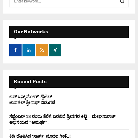
e
a
S
r
c
E
h
Our Networks
f
A
o
r
R
:
C
H
Recent Posts
ಲವ್ ಒನ್ಸ್ ಮೋರ್’ ಟೈಟಲ್
ಜಾವಗಲ್ ಶ್ರೀನಾಥ್ ಬಿಡುಗಡೆ
ಸೆಪ್ಟೆಂಬರ್ 18 ರಂದು ತೆರೆಗೆ ಬರಲಿದೆ ಶ್ರೀನಗರ ಕಿಟ್ಟಿ – ಮೇಘನಾರಾಜ್
ಅಭಿನಯದ “ಅಮರ್ಥ” .
ಕಿಡಿ‌‌ ಹೊತ್ತಿಸಿದ ‘ಸ್ಪಾರ್ಕ್’ ಮೊದಲ‌ ಗೀತೆ..!