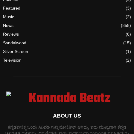
Featured
(3)
Music
(2)
News
(858)
Reviews
(8)
Sandalwood
(15)
Silver Screen
(1)
Television
(2)
ABOUT US
ಕನ್ನಡಬೀಟ್ಜ್ ಒಂದು ಸಿನಿಮಾ ಸುದ್ದಿ ಪೋರ್ಟಲ್ ಆಗಿದ್ದು, ಇದು ಮುಖ್ಯವಾಗಿ ಕನ್ನಡ
ಚಲನಚಿತ್ರ ಸುದ್ದಿಗಳು, ವಿಮರ್ಶೆಗಳು ಮತ್ತು ಮನರಂಜನಾ ಸಂಬಂಧಿತ ಮಾಹಿತಿಯನ್ನು