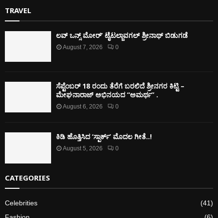
TRAVEL
ಲವ್ ಒನ್ಸ್ ಮೋರ್’ ಟೈಟಲ್ಜಾವಗಲ್ ಶ್ರೀನಾಥ್ ಬಿಡುಗಡೆ
August 7, 2026
0
ಸೆಪ್ಟೆಂಬರ್ 18 ರಂದು ತೆರೆಗೆ ಬರಲಿದೆ ಶ್ರೀನಗರ ಕಿಟ್ಟಿ –
ಮೇಘನಾರಾಜ್ ಅಭಿನಯದ “ಅಮರ್ಥ” .
August 6, 2026
0
ಕಿಡಿ‌‌ ಹೊತ್ತಿಸಿದ ‘ಸ್ಪಾರ್ಕ್’ ಮೊದಲ‌ ಗೀತೆ..!
August 5, 2026
0
CATEGORIES
Celebrities
(41)
Fashion
(6)