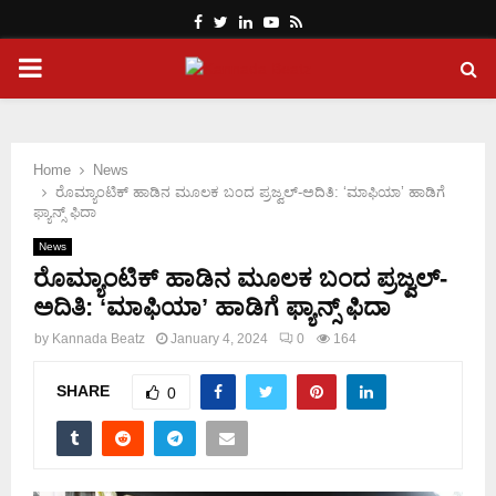
Facebook
Twitter
Linkedin
Youtube
Rss
PRIMARY
MENU
Home
News
ರೊಮ್ಯಾಂಟಿಕ್ ಹಾಡಿನ ಮೂಲಕ ಬಂದ ಪ್ರಜ್ವಲ್-ಅದಿತಿ: ‘ಮಾಫಿಯಾ’ ಹಾಡಿಗೆ
ಫ್ಯಾನ್ಸ್ ಫಿದಾ
News
ರೊಮ್ಯಾಂಟಿಕ್ ಹಾಡಿನ ಮೂಲಕ ಬಂದ ಪ್ರಜ್ವಲ್-
ಅದಿತಿ: ‘ಮಾಫಿಯಾ’ ಹಾಡಿಗೆ ಫ್ಯಾನ್ಸ್ ಫಿದಾ
by
Kannada Beatz
January 4, 2024
0
164
SHARE
0