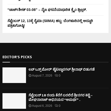
“ಚಾರ್ಜ್‌ಶೀಟ್ 03-08” – ನೈಜ ಘಟನೆಯಾಧಾರಿತ ಕ್ರೈಂ ಥ್ರಿಲ್ಲರ್.
ಸೆಪ್ಟೆಂಬರ್ 12, 13ಕ್ಕೆ ಸೈಮಾ (SIIMA) ಹಬ್ಬ: ಬೆಂಗಳೂರಿನಲ್ಲಿ ಅದ್ಧೂರಿ
ಪತ್ರಿಕಾಗೋಷ್ಠಿ!
EDITOR'S PICKS
ಲವ್ ಒನ್ಸ್ ಮೋರ್’ ಟೈಟಲ್ಜಾವಗಲ್ ಶ್ರೀನಾಥ್ ಬಿಡುಗಡೆ
August 7, 2026
0
ಸೆಪ್ಟೆಂಬರ್ 18 ರಂದು ತೆರೆಗೆ ಬರಲಿದೆ ಶ್ರೀನಗರ ಕಿಟ್ಟಿ –
ಮೇಘನಾರಾಜ್ ಅಭಿನಯದ “ಅಮರ್ಥ” .
August 6, 2026
0