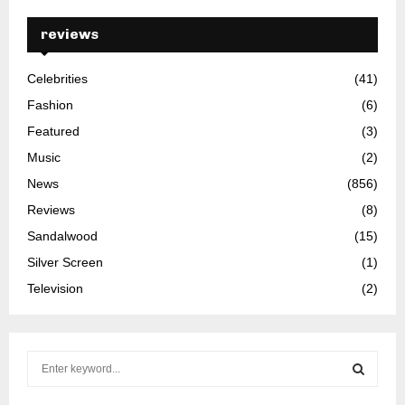
reviews
Celebrities
(41)
Fashion
(6)
Featured
(3)
Music
(2)
News
(856)
Reviews
(8)
Sandalwood
(15)
Silver Screen
(1)
Television
(2)
S
e
a
S