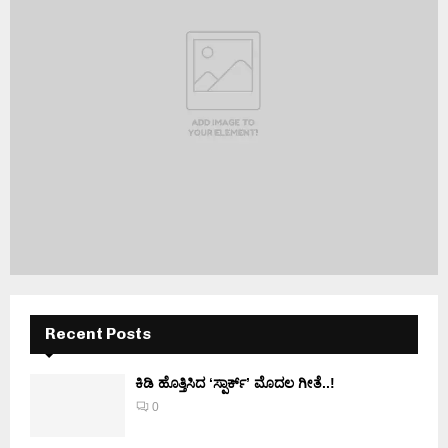
Recent Posts
ಕಿಡಿ‌‌ ಹೊತ್ತಿಸಿದ ‘ಸ್ಪಾರ್ಕ್’ ಮೊದಲ‌ ಗೀತೆ..!
0