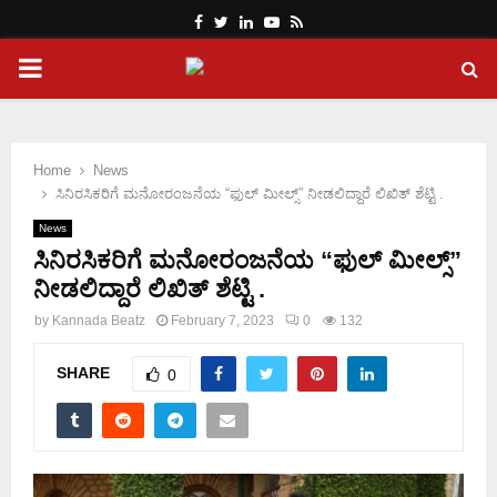
Facebook
Twitter
Linkedin
Youtube
Rss
PRIMARY
MENU
Home
News
ಸಿನಿರಸಿಕರಿಗೆ ಮನೋರಂಜನೆಯ “ಫುಲ್ ಮೀಲ್ಸ್” ನೀಡಲಿದ್ದಾರೆ ಲಿಖಿತ್ ಶೆಟ್ಟಿ .
News
ಸಿನಿರಸಿಕರಿಗೆ ಮನೋರಂಜನೆಯ “ಫುಲ್ ಮೀಲ್ಸ್”
ನೀಡಲಿದ್ದಾರೆ ಲಿಖಿತ್ ಶೆಟ್ಟಿ .
by
Kannada Beatz
February 7, 2023
0
132
SHARE
0