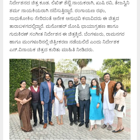
ನಿರ್ದೇಶನದ ಚಿತ್ರ ಕೂಡ. ಲಿಖಿತ್ ಶೆಟ್ಟಿ ನಾಯಕರಾಗಿ, ಖುಷಿ ರವಿ, ತೇಜಸ್ವಿನಿ
ಶರ್ಮ ನಾಯಕಿಯರಾಗಿ ನಟಿಸುತ್ತಿದ್ದಾರೆ. ರಂಗಾಯಣ ರಘು,
ಸಾಧುಕೋಕಿಲ ಸೇರಿದಂತೆ ಅನೇಕ ಅನುಭವಿ ಕಲಾವಿದರು ಈ ಚಿತ್ರದ
ತಾರಾಬಳಗದಲ್ಲಿದ್ದಾರೆ. ಮನೋಹರ್ ಜೋಷಿ ಛಾಯಾಗ್ರಹಣ ಹಾಗೂ
ಗುರುಕಿರಣ್ ಸಂಗೀತ ನಿರ್ದೇಶನ ಈ ಚಿತ್ರಕ್ಕಿದೆ. ಬೆಂಗಳೂರು, ರಾಮನಗರ
ಹಾಗೂ ಮಂಗಳೂರಿನಲ್ಲಿ ಚಿತ್ರೀಕರಣ ನಡೆಯಲಿದೆ ಎಂದು ನಿರ್ದೇಶಕ
ಎನ್.ವಿನಾಯಕ ಚಿತ್ರದ ಕುರಿತು ಮಾಹಿತಿ ನೀಡಿದರು.