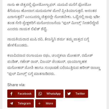
ನಾನು ಈ ಚಿತ್ರದಲ್ಲಿ ಫೋಟೋಗ್ರಾಫರ್. ಮದುವೆ ಮನೆಗೆ ಫೋಟೋ
ತೆಗೆಯಲು ಹೋದಾಗ ಮದುಮಗಳ ಮೇಲೆ ಪ್ರೀತಿಯಾಗುತ್ತದೆ. ಆನಂತರ
ಏನಾಗುತ್ತದೆ? ಎಂಬುದನ್ನು ಚಿತ್ತದಲ್ಲೇ ನೋಡಬೇಕು. ಒಟ್ಟಿನಲ್ಲಿ ನಾವು ಇಡೀ
ತಂಡ ಸೇರಿ ಪ್ರೇಕ್ಷಕರಿಗೆ ಮನೋರಂಜನೆಯ “ಫುಲ್ ಮೀಲ್ಸ್” ನೀಡಲಿದ್ದೇವೆ
ಎಂದರು ನಾಯಕ ಲಿಖಿತ್ ಶೆಟ್ಟಿ.
ನಾಯಕಿಯರಾದ ಖುಷಿ ರವಿ, ತೇಜಸ್ವಿನಿ ಶರ್ಮ ತಮ್ಮ ಪಾತ್ರದ ಬಗ್ಗೆ
ಹೇಳಿಕೊಂಡರು.
ಕಲಾವಿದರಾದ ರಂಗಾಯಣ ರಘು, ಚಂದ್ರಕಲಾ ಮೋಹನ್, ರಮೇಶ್
ಪಂಡಿತ್, ಗಣೇಶ್ ರಾವ್, ವಿಜಯ್ ಚೆಂಡೂರ್, ಛಾಯಾಗ್ರಾಹಕ
ಮನೋಹರ್ ಜೋಶಿ ಹಾಗೂ ಸಂಭಾಷಣೆ ಬರೆಯುತ್ತಿರುವ ಹರೀಶ್ ರಾಜಣ್ಣ
“ಫುಲ್ ಮೀಲ್ಸ್” ಬಗ್ಗೆ ಮಾತನಾಡಿದರು.
Share via:
Facebook
WhatsApp
Twitter
Telegram
More