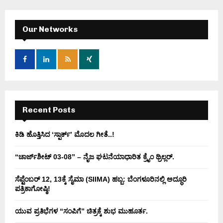
r
c
E
h
Our Networks
f
A
o
r
R
:
C
H
Recent Posts
ಕಿಡಿ‌‌ ಹೊತ್ತಿಸಿದ ‘ಸ್ಪಾರ್ಕ್’ ಮೊದಲ‌ ಗೀತೆ..!
“ಚಾರ್ಜ್‌ಶೀಟ್ 03-08” – ನೈಜ ಘಟನೆಯಾಧಾರಿತ ಕ್ರೈಂ ಥ್ರಿಲ್ಲರ್.
ಸೆಪ್ಟೆಂಬರ್ 12, 13ಕ್ಕೆ ಸೈಮಾ (SIIMA) ಹಬ್ಬ: ಬೆಂಗಳೂರಿನಲ್ಲಿ ಅದ್ಧೂರಿ
ಪತ್ರಿಕಾಗೋಷ್ಠಿ!
ಯುವ ಪ್ರತಿಭೆಗಳ “ಸಂಪಿಗೆ” ಚಿತ್ರಕ್ಕೆ ಶುಭ ಮುಹೂರ್ತ.