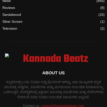
News
(856)
Reviews
(8)
Sandalwood
(15)
Silver Screen
(1)
Television
(2)
ABOUT US
ಕನ್ನಡಬೀಟ್ಜ್ ಒಂದು ಸಿನಿಮಾ ಸುದ್ದಿ ಪೋರ್ಟಲ್ ಆಗಿದ್ದು, ಇದು ಮುಖ್ಯವಾಗಿ ಕನ್ನಡ
ಚಲನಚಿತ್ರ ಸುದ್ದಿಗಳು, ವಿಮರ್ಶೆಗಳು ಮತ್ತು ಮನರಂಜನಾ ಸಂಬಂಧಿತ ಮಾಹಿತಿಯನ್ನು
ಒದಗಿಸುತ್ತದೆ. ವೆಬ್‌ಸೈಟ್‌ನಲ್ಲಿ ಇತ್ತೀಚಿನ ಚಲನಚಿತ್ರ ವಿಮರ್ಶೆಗಳು ಮತ್ತು ರೇಟಿಂಗ್‌ಗಳು
ಸೇರಿದಂತೆ ವಿವಿಧ ಸಿನಿಮಾ ಸಂಬಂಧಿತ ವಿಷಯಗಳು ಲಭ್ಯವಿವೆ.
Contact us:
contact@kannadabeatz.com