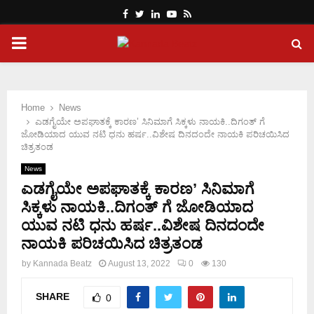
Facebook
Twitter
Linkedin
Youtube
Rss
PRIMARY
MENU
Home
News
ಎಡಗೈಯೇ ಅಪಘಾತಕ್ಕೆ ಕಾರಣ’ ಸಿನಿಮಾಗೆ ಸಿಕ್ಕಳು ನಾಯಕಿ..ದಿಗಂತ್ ಗೆ
ಜೋಡಿಯಾದ ಯುವ ನಟಿ ಧನು ಹರ್ಷ..ವಿಶೇಷ ದಿನದಂದೇ ನಾಯಕಿ ಪರಿಚಯಿಸಿದ
ಚಿತ್ರತಂಡ
News
ಎಡಗೈಯೇ ಅಪಘಾತಕ್ಕೆ ಕಾರಣ’ ಸಿನಿಮಾಗೆ
ಸಿಕ್ಕಳು ನಾಯಕಿ..ದಿಗಂತ್ ಗೆ ಜೋಡಿಯಾದ
ಯುವ ನಟಿ ಧನು ಹರ್ಷ..ವಿಶೇಷ ದಿನದಂದೇ
ನಾಯಕಿ ಪರಿಚಯಿಸಿದ ಚಿತ್ರತಂಡ
by
Kannada Beatz
August 13, 2022
0
130
SHARE
0