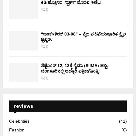
ಕಿಡಿ‌‌ ಹೊತ್ತಿಸಿದ ‘ಸ್ಪಾರ್ಕ್’ ಮೊದಲ‌ ಗೀತೆ..!
0
“ಚಾರ್ಜ್‌ಶೀಟ್ 03-08” – ನೈಜ ಘಟನೆಯಾಧಾರಿತ ಕ್ರೈಂ
ಥ್ರಿಲ್ಲರ್.
0
ಸೆಪ್ಟೆಂಬರ್ 12, 13ಕ್ಕೆ ಸೈಮಾ (SIIMA) ಹಬ್ಬ:
ಬೆಂಗಳೂರಿನಲ್ಲಿ ಅದ್ಧೂರಿ ಪತ್ರಿಕಾಗೋಷ್ಠಿ!
0
reviews
Celebrities
(41)
Fashion
(6)