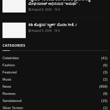
ಮೇಘನಾರಾಜ್ ಅಭಿನಯದ “ಅಮರ್ಥ” .
August 6, 2026
0
ಕಿಡಿ‌‌ ಹೊತ್ತಿಸಿದ ‘ಸ್ಪಾರ್ಕ್’ ಮೊದಲ‌ ಗೀತೆ..!
August 5, 2026
0
CATEGORIES
Celebrities
(41)
Fashion
(6)
Featured
(3)
Music
(2)
News
(858)
Reviews
(8)
Sandalwood
(15)
Silver Screen
(1)