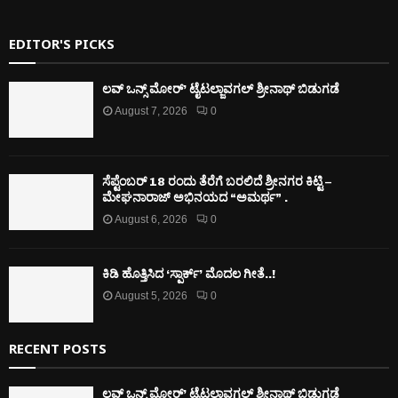
EDITOR'S PICKS
ಲವ್ ಒನ್ಸ್ ಮೋರ್’ ಟೈಟಲ್ಜಾವಗಲ್ ಶ್ರೀನಾಥ್ ಬಿಡುಗಡೆ
August 7, 2026
0
ಸೆಪ್ಟೆಂಬರ್ 18 ರಂದು ತೆರೆಗೆ ಬರಲಿದೆ ಶ್ರೀನಗರ ಕಿಟ್ಟಿ –
ಮೇಘನಾರಾಜ್ ಅಭಿನಯದ “ಅಮರ್ಥ” .
August 6, 2026
0
ಕಿಡಿ‌‌ ಹೊತ್ತಿಸಿದ ‘ಸ್ಪಾರ್ಕ್’ ಮೊದಲ‌ ಗೀತೆ..!
August 5, 2026
0
RECENT POSTS
ಲವ್ ಒನ್ಸ್ ಮೋರ್’ ಟೈಟಲ್ಜಾವಗಲ್ ಶ್ರೀನಾಥ್ ಬಿಡುಗಡೆ