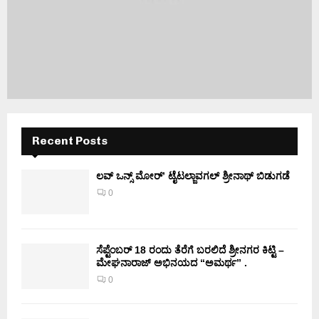
Recent Posts
ಲವ್ ಒನ್ಸ್ ಮೋರ್’ ಟೈಟಲ್ಜಾವಗಲ್ ಶ್ರೀನಾಥ್ ಬಿಡುಗಡೆ
0
ಸೆಪ್ಟೆಂಬರ್ 18 ರಂದು ತೆರೆಗೆ ಬರಲಿದೆ ಶ್ರೀನಗರ ಕಿಟ್ಟಿ –
ಮೇಘನಾರಾಜ್ ಅಭಿನಯದ “ಅಮರ್ಥ” .
0