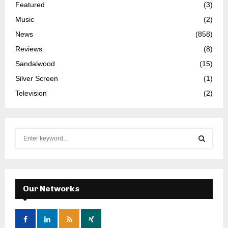
Featured
(3)
Music
(2)
News
(858)
Reviews
(8)
Sandalwood
(15)
Silver Screen
(1)
Television
(2)
S
e
a
S
r
c
E
h
Our Networks
f
A
o
r
R