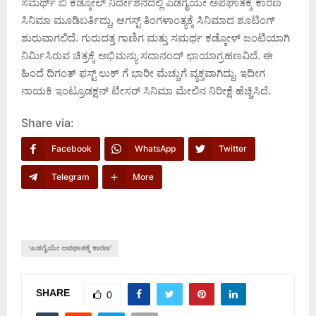
ಸಮರ್ಥ್ ಬಿ ಕಡ್ಕೋಲ್ ನಿರ್ದೇಶನದಲ್ಲಿ ಎಡಗೈಯೇ ಅಪಘಾತಕ್ಕೆ ಕಾರಣ
ಸಿನಿಮಾ ಮೂಡಿಬರ್ತಿದ್ದು, ಆಗಸ್ಟ್ ತಿಂಗಳಾಂತ್ಯಕ್ಕೆ ಸಿನಿಮಾದ ಶೂಟಿಂಗ್
ಶುರುವಾಗಲಿದೆ. ಗುರುದತ್ತ ಗಾಣಿಗ ಮತ್ತು ಸಮರ್ಥ ಕಡ್ಕೋಳ್ ಜಂಟಿಯಾಗಿ
ನಿರ್ಮಿಸಿರುವ ಚಿತ್ರಕ್ಕೆ ಅಭಿಮನ್ಯು ಸದಾನಂದ್ ಛಾಯಾಗ್ರಹಣವಿದೆ. ಈ
ಹಿಂದೆ ದಿಗಂತ್ ಫಸ್ಟ್ ಲುಕ್ ಗೆ ಭಾರೀ ಮೆಚ್ಚುಗೆ ವ್ಯಕ್ತವಾಗಿದ್ದು, ಇದೀಗ
ನಾಯಕಿ ಇಂಟ್ರೂಡಕ್ಷನ್ ಟೀಸರ್ ಸಿನಿಮಾ ಮೇಲಿನ ನಿರೀಕ್ಷೆ ಹೆಚ್ಚಿಸಿದೆ.
Share via:
Facebook
WhatsApp
Twitter
Telegram
More
‘ಎಡಗೈಯೇ ಅಪಘಾತಕ್ಕೆ ಕಾರಣ’
SHARE
0