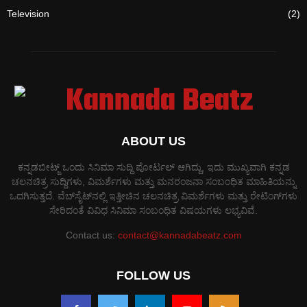
Television
(2)
ABOUT US
ಕನ್ನಡಬೀಟ್ಜ್ ಒಂದು ಸಿನಿಮಾ ಸುದ್ದಿ ಪೋರ್ಟಲ್ ಆಗಿದ್ದು, ಇದು ಮುಖ್ಯವಾಗಿ ಕನ್ನಡ
ಚಲನಚಿತ್ರ ಸುದ್ದಿಗಳು, ವಿಮರ್ಶೆಗಳು ಮತ್ತು ಮನರಂಜನಾ ಸಂಬಂಧಿತ ಮಾಹಿತಿಯನ್ನು
ಒದಗಿಸುತ್ತದೆ. ವೆಬ್‌ಸೈಟ್‌ನಲ್ಲಿ ಇತ್ತೀಚಿನ ಚಲನಚಿತ್ರ ವಿಮರ್ಶೆಗಳು ಮತ್ತು ರೇಟಿಂಗ್‌ಗಳು
ಸೇರಿದಂತೆ ವಿವಿಧ ಸಿನಿಮಾ ಸಂಬಂಧಿತ ವಿಷಯಗಳು ಲಭ್ಯವಿವೆ.
Contact us:
contact@kannadabeatz.com
FOLLOW US