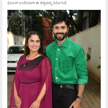
ಫಿಲಂಸ್ ಜಂಟಿಯಾಗಿ ಈ ಚಿತ್ರವನ್ನು ನಿರ್ಮಿಸಿದೆ.