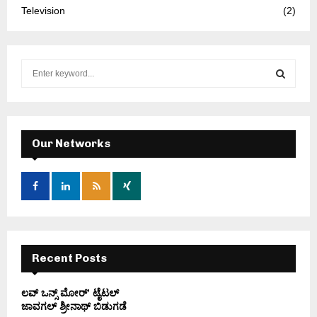
Television
(2)
S
e
a
S
r
c
E
h
Our Networks
f
A
o
r
R
:
C
H
Recent Posts
ಲವ್ ಒನ್ಸ್ ಮೋರ್’ ಟೈಟಲ್
ಜಾವಗಲ್ ಶ್ರೀನಾಥ್ ಬಿಡುಗಡೆ