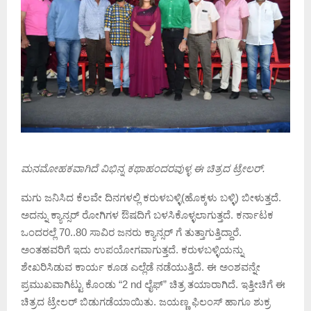
ಮನಮೋಹಕವಾಗಿದೆ ವಿಭಿನ್ನ ಕಥಾಹಂದರವುಳ್ಳ ಈ ಚಿತ್ರದ ಟ್ರೇಲರ್.
ಮಗು ಜನಿಸಿದ ಕೆಲವೇ ದಿನಗಳಲ್ಲಿ ಕರುಳಬಳ್ಳಿ(ಹೊಕ್ಕಳು ಬಳ್ಳಿ) ಬೀಳುತ್ತದೆ.
ಅದನ್ನು ಕ್ಯಾನ್ಸರ್‌ ರೋಗಿಗಳ ಔಷದಿಗೆ ಬಳಸಿಕೊಳ್ಳಲಾಗುತ್ತದೆ. ಕರ್ನಾಟಕ
ಒಂದರಲ್ಲೆ 70..80 ಸಾವಿರ ಜನರು ಕ್ಯಾನ್ಸರ್ ಗೆ ತುತ್ತಾಗುತ್ತಿದ್ದಾರೆ.
ಅಂತಹವರಿಗೆ ಇದು ಉಪಯೋಗವಾಗುತ್ತದೆ. ಕರುಳಬಳ್ಳಿಯನ್ನು
ಶೇಖರಿಸಿಡುವ ಕಾರ್ಯ ಕೂಡ ಎಲ್ಲೆಡೆ ನಡೆಯುತ್ತಿದೆ. ಈ ಅಂಶವನ್ನೇ
ಪ್ರಮುಖವಾಗಿಟ್ಟು ಕೊಂಡು “2 nd ಲೈಫ್” ಚಿತ್ರ ತಯಾರಾಗಿದೆ. ಇತ್ತೀಚಿಗೆ ಈ
ಚಿತ್ರದ ಟ್ರೇಲರ್ ಬಿಡುಗಡೆಯಾಯಿತು. ಜಯಣ್ಣ ಫಿಲಂಸ್ ಹಾಗೂ ಶುಕ್ರ