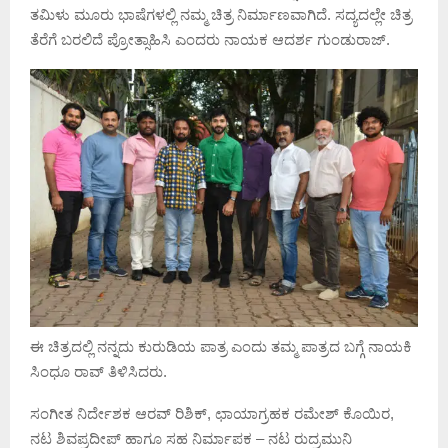
ತಮಿಳು ಮೂರು ಭಾಷೆಗಳಲ್ಲಿ ನಮ್ಮ ಚಿತ್ರ ನಿರ್ಮಾಣವಾಗಿದೆ. ಸದ್ಯದಲ್ಲೇ ಚಿತ್ರ
ತೆರೆಗೆ ಬರಲಿದೆ ಪ್ರೋತ್ಸಾಹಿಸಿ ಎಂದರು ನಾಯಕ ಆದರ್ಶ ಗುಂಡುರಾಜ್.
ಈ‌ ಚಿತ್ರದಲ್ಲಿ ನನ್ನದು ಕುರುಡಿಯ ಪಾತ್ರ ಎಂದು ತಮ್ಮ ಪಾತ್ರದ ಬಗ್ಗೆ ನಾಯಕಿ
ಸಿಂಧೂ ರಾವ್ ತಿಳಿಸಿದರು.
ಸಂಗೀತ ನಿರ್ದೇಶಕ ಆರವ್ ರಿಶಿಕ್, ಛಾಯಾಗ್ರಹಕ ರಮೇಶ್ ಕೊಯಿರ,
ನಟ ಶಿವಪ್ರದೀಪ್ ಹಾಗೂ ಸಹ ನಿರ್ಮಾಪಕ – ನಟ ರುದ್ರಮುನಿ