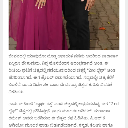
ಜೀವನದಲ್ಲಿ ಯಾವುದೋ ದೊಡ್ಡ ಅನಾಹುತ ನಡೆದು ಅದರಿಂದ ಪಾರಾದಾಗ
ಎಲ್ಲರೂ ಹೇಳುವುದು. ನಿನ್ನ ಹೊಸಜೀವನ ಆರಂಭವಾಗಿದೆ ಅಂತ. ಈ
ರೀತಿಯ ಘಟನೆ ಚಿತ್ರದಲ್ಲಿ ನಡೆಯುವುದರಿಂದ ಚಿತ್ರಕ್ಕೆ “2nd ಲೈಫ್” ಅಂತ
ಹೆಸರಿಡಲಾಗಿದೆ. ಈಗ ಟ್ರೇಲರ್ ಬಿಡುಗಡೆಯಾಗಿದೆ. ಸದ್ಯದಲ್ಲೇ ಚಿತ್ರ ತೆರೆಗೆ
ಬರಲಿದೆ ಎಂದು ನಿರ್ದೇಶಕ ರಾಜು ದೇವಸಂದ್ರ ಚಿತ್ರದ ಕುರಿತು ವಿವರಣೆ
ನೀಡಿದರು.
ನಾನು ಈ ಹಿಂದೆ “ಸ್ವಾರ್ಥ ರತ್ನ” ಎಂಬ ಚಿತ್ರದಲ್ಲಿ ‌ಅಭನಯಸಿದ್ದೆ. ಈಗ “2 nd
ಲೈಫ್” ಚಿತ್ರದಲ್ಲಿ ನಟಿಸಿದ್ದೇನೆ. ನಾನು ಮೂಲತಃ ಆಡಿಟರ್. ಮಂಜುಳಾ
ರಮೇಶ್ ಅವರು ಬರೆದಿರುವ ಈ ಚಿತ್ರದ ಕಥೆ ಹಿಡಿಸಿತು. ಪಿ.ಆರ್.ಕೆ
ಆಡಿಯೋ ಮೂಲಕ ಹಾಡು ಬಿಡುಗಡೆಯಾಗಿದೆ. ಕನ್ನಡ, ತೆಲುಗು ಹಾಗೂ