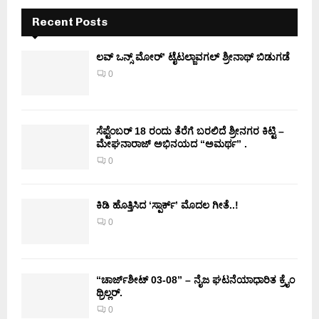
Recent Posts
ಲವ್ ಒನ್ಸ್ ಮೋರ್’ ಟೈಟಲ್ಜಾವಗಲ್ ಶ್ರೀನಾಥ್ ಬಿಡುಗಡೆ
0
ಸೆಪ್ಟೆಂಬರ್ 18 ರಂದು ತೆರೆಗೆ ಬರಲಿದೆ ಶ್ರೀನಗರ ಕಿಟ್ಟಿ –
ಮೇಘನಾರಾಜ್ ಅಭಿನಯದ “ಅಮರ್ಥ” .
0
ಕಿಡಿ‌‌ ಹೊತ್ತಿಸಿದ ‘ಸ್ಪಾರ್ಕ್’ ಮೊದಲ‌ ಗೀತೆ..!
0
“ಚಾರ್ಜ್‌ಶೀಟ್ 03-08” – ನೈಜ ಘಟನೆಯಾಧಾರಿತ ಕ್ರೈಂ
ಥ್ರಿಲ್ಲರ್.
0