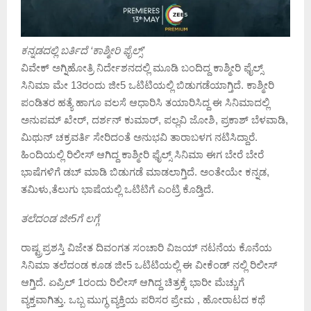
ಕನ್ನಡದಲ್ಲಿ ಬರ್ತಿದೆ ‘ಕಾಶ್ಮೀರಿ ಫೈಲ್ಸ್’
ವಿವೇಕ್ ಅಗ್ನಿಹೋತ್ರಿ ನಿರ್ದೇಶನದಲ್ಲಿ ಮೂಡಿ ಬಂದಿದ್ದ ಕಾಶ್ಮೀರಿ ಫೈಲ್ಸ್
ಸಿನಿಮಾ ಮೇ 13ರಂದು ಜೀ5 ಒಟಿಟಿಯಲ್ಲಿ ಬಿಡುಗಡೆಯಾಗ್ತಿದೆ. ಕಾಶ್ಮೀರಿ
ಪಂಡಿತರ ಹತ್ಯೆ ಹಾಗೂ ವಲಸೆ ಆಧಾರಿಸಿ ತಯಾರಿಸಿದ್ದ ಈ ಸಿನಿಮಾದಲ್ಲಿ
ಅನುಪಮ್ ಖೇರ್, ದರ್ಶನ್ ಕುಮಾರ್, ಪಲ್ಲವಿ ಜೋಶಿ, ಪ್ರಕಾಶ್ ಬೆಳವಾಡಿ,
ಮಿಥುನ್ ಚಕ್ರವರ್ತಿ ಸೇರಿದಂತೆ ಅನುಭವಿ ತಾರಾಬಳಗ ನಟಿಸಿದ್ದಾರೆ.
ಹಿಂದಿಯಲ್ಲಿ ರಿಲೀಸ್ ಆಗಿದ್ದ ಕಾಶ್ಮೀರಿ ಫೈಲ್ಸ್ ಸಿನಿಮಾ ಈಗ ಬೇರೆ ಬೇರೆ
ಭಾಷೆಗಳಿಗೆ ಡಬ್ ಮಾಡಿ ಬಿಡುಗಡೆ ಮಾಡಲಾಗ್ತಿದೆ. ಅಂತೇಯೇ ಕನ್ನಡ,
ತಮಿಳು,ತೆಲುಗು ಭಾಷೆಯಲ್ಲಿ ಒಟಿಟಿಗೆ ಎಂಟ್ರಿ ಕೊಡ್ತಿದೆ.
ತಲೆದಂಡ ಜೀ5ಗೆ ಲಗ್ಗೆ
ರಾಷ್ಟ್ರಪ್ರಶಸ್ತಿ ವಿಜೇತ ದಿವಂಗತ ಸಂಚಾರಿ ವಿಜಯ್ ನಟನೆಯ ಕೊನೆಯ
ಸಿನಿಮಾ ತಲೆದಂಡ ಕೂಡ ಜೀ5 ಒಟಿಟಿಯಲ್ಲಿ ಈ ವೀಕೆಂಡ್ ನಲ್ಲಿ ರಿಲೀಸ್
ಆಗ್ತಿದೆ. ಏಪ್ರಿಲ್ 1ರಂದು ರಿಲೀಸ್ ಆಗಿದ್ದ ಚಿತ್ರಕ್ಕೆ ಭಾರೀ ಮೆಚ್ಚುಗೆ
ವ್ಯಕ್ತವಾಗಿತ್ತು. ಒಬ್ಬ ಮುಗ್ಧ ವ್ಯಕ್ತಿಯ ಪರಿಸರ ಪ್ರೇಮ , ಹೋರಾಟದ ಕಥೆ