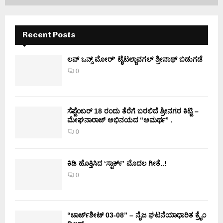
Recent Posts
ಲವ್ ಒನ್ಸ್ ಮೋರ್’ ಟೈಟಲ್ಜಾವಗಲ್ ಶ್ರೀನಾಥ್ ಬಿಡುಗಡೆ
0
ಸೆಪ್ಟೆಂಬರ್ 18 ರಂದು ತೆರೆಗೆ ಬರಲಿದೆ ಶ್ರೀನಗರ ಕಿಟ್ಟಿ –
ಮೇಘನಾರಾಜ್ ಅಭಿನಯದ “ಅಮರ್ಥ” .
0
ಕಿಡಿ‌‌ ಹೊತ್ತಿಸಿದ ‘ಸ್ಪಾರ್ಕ್’ ಮೊದಲ‌ ಗೀತೆ..!
0
“ಚಾರ್ಜ್‌ಶೀಟ್ 03-08” – ನೈಜ ಘಟನೆಯಾಧಾರಿತ ಕ್ರೈಂ