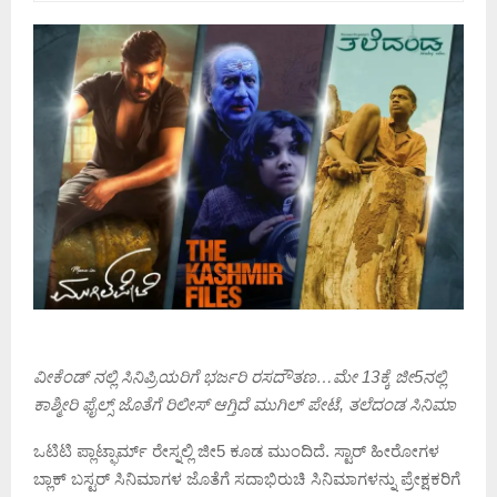
ವೀಕೆಂಡ್ ನಲ್ಲಿ ಸಿನಿಪ್ರಿಯರಿಗೆ ಭರ್ಜರಿ ರಸದೌತಣ…ಮೇ 13ಕ್ಕೆ ಜೀ5ನಲ್ಲಿ
ಕಾಶ್ಮೀರಿ ಫೈಲ್ಸ್ ಜೊತೆಗೆ ರಿಲೀಸ್ ಆಗ್ತಿದೆ ಮುಗಿಲ್ ಪೇಟೆ, ತಲೆದಂಡ ಸಿನಿಮಾ
ಒಟಿಟಿ ಪ್ಲಾಟ್ಫಾರ್ಮ್ ರೇಸ್ನಲ್ಲಿ ಜೀ5 ಕೂಡ ಮುಂದಿದೆ. ಸ್ಟಾರ್ ಹೀರೋಗಳ
ಬ್ಲಾಕ್ ಬಸ್ಟರ್ ಸಿನಿಮಾಗಳ ಜೊತೆಗೆ ಸದಾಭಿರುಚಿ ಸಿನಿಮಾಗಳನ್ನು ಪ್ರೇಕ್ಷಕರಿಗೆ