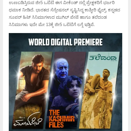
ಉಣಬಡಿಸ್ತಿರುವ ಜೀ5 ಒಟಿಟಿ ಈಗ ವೀಕೆಂಡ್ ನಲ್ಲಿ ಪ್ರೇಕ್ಷಕರಿಗೆ ಭರ್ಜರಿ
ಧಮಾಕ ನೀಡಿದೆ. ಭಾರತದ ಸೆನ್ಸೇಷನಲ್ ಸೃಷ್ಟಿಸಿದ್ದ ಕಾಶ್ಮೀರಿ ಫೈಲ್ಸ್, ಕನ್ನಡದ
ಸೂಪರ್ ಹಿಟ್ ಸಿನಿಮಾಗಳಾದ ಮುಗಿಲ್ ಪೇಟೆ ಹಾಗೂ ತಲೆದಂಡ
ಸಿನಿಮಾಗಳು ಇದೇ ಮೇ 13ಕ್ಕೆ ಜೀ5 ಒಟಿಟಿಗೆ ಲಗ್ಗೆ ಇಡ್ತಿವೆ.