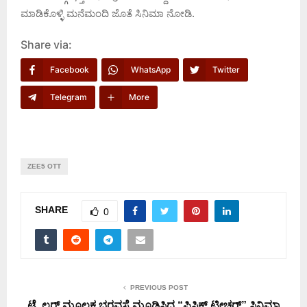
ಮಾಡಿಕೊಳ್ಳಿ ಮನೆಮಂದಿ ಜೊತೆ ಸಿನಿಮಾ ನೋಡಿ.
Share via:
Facebook
WhatsApp
Twitter
Telegram
More
ZEE5 OTT
SHARE
0
PREVIOUS POST
ಟ್ರೈಲರ್ ಮೂಲಕ ಭರವಸೆ ಮೂಡಿಸಿದ್ದ “ಫಿಸಿಕ್ಸ್ ಟೀಚರ್” ಸಿನಿಮಾ