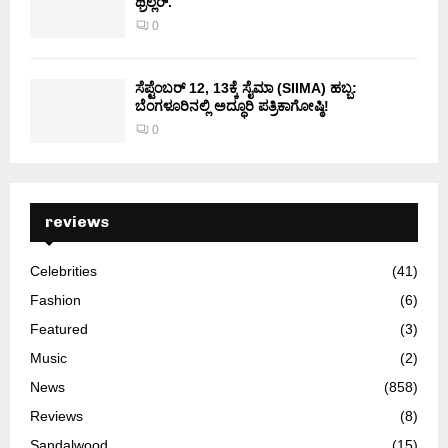
ಥ್ರಿಲ್ಲರ್.
0
ಸೆಪ್ಟೆಂಬರ್ 12, 13ಕ್ಕೆ ಸೈಮಾ (SIIMA) ಹಬ್ಬ:
ಬೆಂಗಳೂರಿನಲ್ಲಿ ಅದ್ಧೂರಿ ಪತ್ರಿಕಾಗೋಷ್ಠಿ!
0
reviews
Celebrities
(41)
Fashion
(6)
Featured
(3)
Music
(2)
News
(858)
Reviews
(8)
Sandalwood
(15)