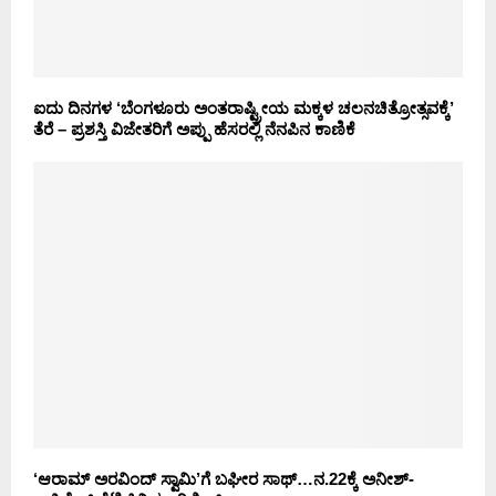
ಐದು ದಿನಗಳ ‘ಬೆಂಗಳೂರು ಅಂತರಾಷ್ಟ್ರೀಯ ಮಕ್ಕಳ ಚಲನಚಿತ್ರೋತ್ಸವಕ್ಕೆ’
ತೆರೆ – ಪ್ರಶಸ್ತಿ ವಿಜೇತರಿಗೆ ಅಪ್ಪು ಹೆಸರಲ್ಲಿ ನೆನಪಿನ ಕಾಣಿಕೆ
‘ಆರಾಮ್ ಅರವಿಂದ್ ಸ್ವಾಮಿ’ಗೆ ಬಘೀರ ಸಾಥ್…ನ.22ಕ್ಕೆ ಅನೀಶ್-