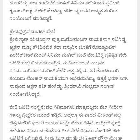
ಹೊಂದಿದ್ದು ಪಕ್ಕಾ ಕಂಟೆಂಟ್ ಬೇಸಡ್ ಸಿನಿಮಾ ತಲೆದಂಡಗೆ ಪ್ರವೀಣ್
ಕೃಪಾಕರ್ ಆಕ್ಷನ್ ಕಟ್ ಹೇಳಿದ್ದು, ಹರಿಕಾವ್ಯ ಅವರ ಅದ್ಭುತ ಸಂಗೀತ
ಸಂಯೋಜನೆ ಮಾಡಿದ್ದಾರೆ.
ಕ್ರೇಜಿಪುತ್ರನ ಮುಗಿಲ್ ಪೇಟೆ
ಕ್ರೇಜಿ ಸ್ಟಾರ್ ರವಿಚಂದ್ರನ್ ಪುತ್ರ ಮನೋರಂಜನ್ ನಾಯಕನಾಗಿ ನಟಿಸಿದ್ದ
ಆ್ಯಕ್ಷನ್ ಮತ್ತು ಕೌಟುಂಬಿಕ ಕಥಾ ವಸ್ತುವಿನ ಜೊತೆಗೆ ರೊಮ್ಯಾಂಟಿಕ್
ಎಂಟರ್‌ಟೇನ್‌ಮೆಂಟ್ ಸಿನಿಮಾ ಮುಗಿಲ್ ಪೇಟೆ ಮೇ 13ಕ್ಕೆ ಪ್ರತಿಷ್ಠಿತ ಜೀ5
ಒಟಿಟಿಯಲ್ಲಿ ಬಿಡುಗಡೆಯಾಗ್ತಿದೆ. ಮನೋರಂಜನ್ ನಾಲ್ಕನೇ
ಸಿನಿಮಾವಾಗಿರುವ ‘ಮುಗಿಲ್ ಪೇಟೆ’ ಚಿತ್ರದಲ್ಲಿ ಮನುಗೆ ಜೋಡಿಯಾಗಿ
ಕಯಾದು ಲೋಹರ್ ನಾಯಕಿಯಾಗಿ ಅಭಿನಯಿಸಿದ್ದು, ಚಿತ್ರಕ್ಕೆ ಭರತ್ ಎಸ್.
ನಾವುಂದ ಆಕ್ಷನ್ ಕಟ್ ಹೇಳಿದ್ದು, ಶ್ರೀಧರ್.ವಿ.ಸಂಭ್ರಮ್ ಸಂಗೀತ
ಸಂಯೋಜಿಸಿದ್ದಾರೆ.
ಜೀ5 ಒಟಿಟಿ ಸಂಸ್ಥೆ ಕೇವಲ ಸಿನಿಮಾಗಳು ಮಾತ್ರವಲ್ಲದೇ ವೆಬ್ ಸೀರೀಸ್
ಗಳನ್ನು ಪ್ರೇಕ್ಷಕರ ಮುಂದೆ ಇಡ್ತಿದೆ. ಅದ್ರಲ್ಲೂ ಈ ವಾರದ ವೀಕೆಂಡ್ ನಲ್ಲಿ
ಚಿತ್ರರಸಿಕರಿಗೆ ಭರ್ಜರಿ ಬಾಡೂಟವನ್ನೇ ಜೀ5 ಬಡಿಸ್ತಿದೆ. ಕಾಶ್ಮೀರ್ ಫೈಲ್ಸ್
ತಲೆದಂಡ ಸಿನಿಮಾದ ಜೊತೆ ಮುಗಿಲ್ ಪೇಟೆ ಸಿನಿಮಾ ಮೇ 13ಕ್ಕೆ ಜೀ5
ಒಟಿಟಿಗೆ ಲಗ್ಗೆ ಇಡ್ತಿವೆ. ನೀವು ಮಿಸ್ ಮಾಡ್ದೇ ಜೀ5 ಆಪ್ ಡೌನ್ ಲೋಡ್