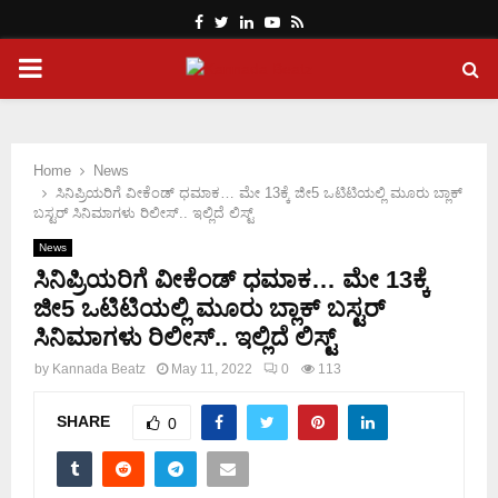
Facebook
Twitter
Linkedin
Youtube
Rss
PRIMARY
MENU
Home
News
ಸಿನಿಪ್ರಿಯರಿಗೆ ವೀಕೆಂಡ್ ಧಮಾಕ… ಮೇ 13ಕ್ಕೆ ಜೀ5 ಒಟಿಟಿಯಲ್ಲಿ ಮೂರು ಬ್ಲಾಕ್
ಬಸ್ಟರ್ ಸಿನಿಮಾಗಳು ರಿಲೀಸ್.. ಇಲ್ಲಿದೆ ಲಿಸ್ಟ್
News
ಸಿನಿಪ್ರಿಯರಿಗೆ ವೀಕೆಂಡ್ ಧಮಾಕ… ಮೇ 13ಕ್ಕೆ
ಜೀ5 ಒಟಿಟಿಯಲ್ಲಿ ಮೂರು ಬ್ಲಾಕ್ ಬಸ್ಟರ್
ಸಿನಿಮಾಗಳು ರಿಲೀಸ್.. ಇಲ್ಲಿದೆ ಲಿಸ್ಟ್
by
Kannada Beatz
May 11, 2022
0
113
SHARE
0