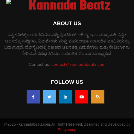
ABOUT US
ಕನ್ನಡಬೀಟ್ಜ್ ಒಂದು ಸಿನಿಮಾ ಸುದ್ದಿ ಪೋರ್ಟಲ್ ಆಗಿದ್ದು, ಇದು ಮುಖ್ಯವಾಗಿ ಕನ್ನಡ
ಚಲನಚಿತ್ರ ಸುದ್ದಿಗಳು, ವಿಮರ್ಶೆಗಳು ಮತ್ತು ಮನರಂಜನಾ ಸಂಬಂಧಿತ ಮಾಹಿತಿಯನ್ನು
ಒದಗಿಸುತ್ತದೆ. ವೆಬ್‌ಸೈಟ್‌ನಲ್ಲಿ ಇತ್ತೀಚಿನ ಚಲನಚಿತ್ರ ವಿಮರ್ಶೆಗಳು ಮತ್ತು ರೇಟಿಂಗ್‌ಗಳು
ಸೇರಿದಂತೆ ವಿವಿಧ ಸಿನಿಮಾ ಸಂಬಂಧಿತ ವಿಷಯಗಳು ಲಭ್ಯವಿವೆ.
Contact us:
contact@kannadabeatz.com
FOLLOW US
@2025 - kannadabeatz.com. All Right Reserved. Designed and Developed by
Filmyscoop