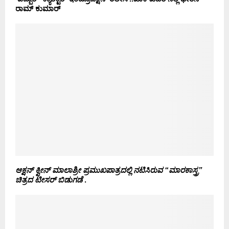
ರಾಮ್ ಕುಮಾರ್
ಆಕ್ಷನ್ ಕ್ವೀನ್ ಮಾಲಾಶ್ರೀ ಪ್ರಮುಖಪಾತ್ರದಲ್ಲಿ ನಟಿಸಿರುವ “ಮಾರಕಾಸ್ತ್ರ”
ಚಿತ್ರದ ಟೀಸರ್ ಬಿಡುಗಡೆ
.