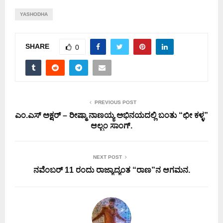
YASHODHA
SHARE
0
PREVIOUS POST
ಎಂ.ಎಸ್ ಅಕ್ಷರ್ – ರೀಷ್ಮಾ ನಾಣಯ್ಯ ಅಭಿನಯದಲ್ಲಿ ಬಂತು “ಛೀ ಕಳ್ಳ”
ಆಲ್ಬಂ ಸಾಂಗ್.
NEXT POST
ನವೆಂಬರ್ 11 ರಂದು ರಾಜ್ಯಾದ್ಯಂತ “ರಾಣ”ನ ಆಗಮನ.