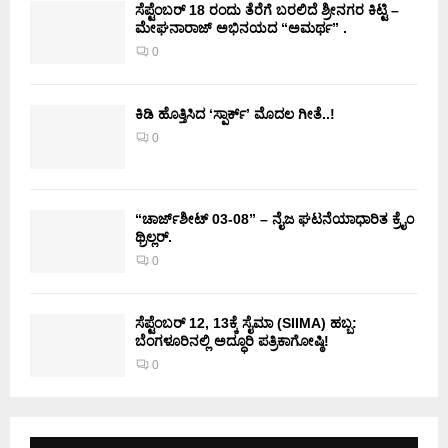
ಸೆಪ್ಟೆಂಬರ್ 18 ರಂದು ತೆರೆಗೆ ಬರಲಿದೆ ಶ್ರೀನಗರ ಕಿಟ್ಟಿ –
ಮೇಘನಾರಾಜ್ ಅಭಿನಯದ “ಅಮರ್ಥ” .
0
ಕಿಡಿ‌‌ ಹೊತ್ತಿಸಿದ ‘ಸ್ಪಾರ್ಕ್’ ಮೊದಲ‌ ಗೀತೆ..!
0
“ಚಾರ್ಜ್‌ಶೀಟ್ 03-08” – ನೈಜ ಘಟನೆಯಾಧಾರಿತ ಕ್ರೈಂ
ಥ್ರಿಲ್ಲರ್.
0
ಸೆಪ್ಟೆಂಬರ್ 12, 13ಕ್ಕೆ ಸೈಮಾ (SIIMA) ಹಬ್ಬ:
ಬೆಂಗಳೂರಿನಲ್ಲಿ ಅದ್ಧೂರಿ ಪತ್ರಿಕಾಗೋಷ್ಠಿ!
0