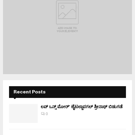
Recent Posts
ಲವ್ ಒನ್ಸ್ ಮೋರ್’ ಟೈಟಲ್ಜಾವಗಲ್ ಶ್ರೀನಾಥ್ ಬಿಡುಗಡೆ
0