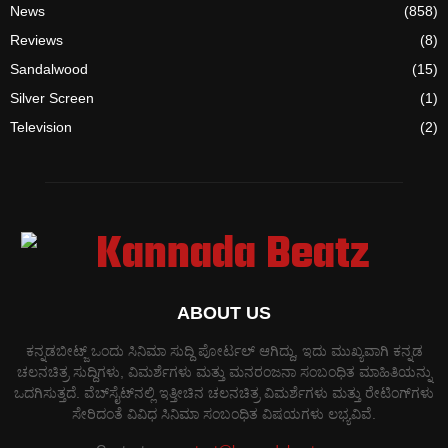
News
(858)
Reviews
(8)
Sandalwood
(15)
Silver Screen
(1)
Television
(2)
ABOUT US
ಕನ್ನಡಬೀಟ್ಜ್ ಒಂದು ಸಿನಿಮಾ ಸುದ್ದಿ ಪೋರ್ಟಲ್ ಆಗಿದ್ದು, ಇದು ಮುಖ್ಯವಾಗಿ ಕನ್ನಡ
ಚಲನಚಿತ್ರ ಸುದ್ದಿಗಳು, ವಿಮರ್ಶೆಗಳು ಮತ್ತು ಮನರಂಜನಾ ಸಂಬಂಧಿತ ಮಾಹಿತಿಯನ್ನು
ಒದಗಿಸುತ್ತದೆ. ವೆಬ್‌ಸೈಟ್‌ನಲ್ಲಿ ಇತ್ತೀಚಿನ ಚಲನಚಿತ್ರ ವಿಮರ್ಶೆಗಳು ಮತ್ತು ರೇಟಿಂಗ್‌ಗಳು
ಸೇರಿದಂತೆ ವಿವಿಧ ಸಿನಿಮಾ ಸಂಬಂಧಿತ ವಿಷಯಗಳು ಲಭ್ಯವಿವೆ.