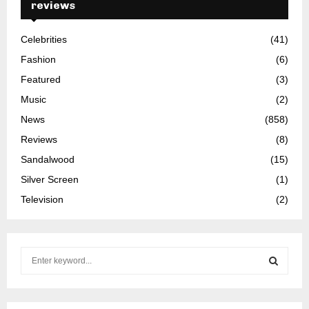
reviews
Celebrities
(41)
Fashion
(6)
Featured
(3)
Music
(2)
News
(858)
Reviews
(8)
Sandalwood
(15)
Silver Screen
(1)
Television
(2)
S
e
a
S
r