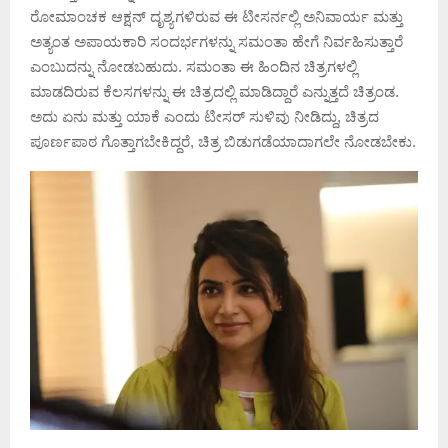
ರೋಮಾಂಚಕ ಆಕ್ಷನ್ ದೃಶ್ಯಗಳಿರುವ ಈ ಟೀಸರ್ನಲ್ಲಿ ಅನಿವಾರ್ಯ ಮತ್ತು
ಅತ್ಯಂತ ಅಪಾಯಕಾರಿ ಸಂದರ್ಭಗಳನ್ನು ಸಮಂತಾ ಹೇಗೆ ನಿರ್ವಹಿಸುತ್ತಾರೆ
ಎಂಬುದನ್ನು ನೋಡಬಹುದು. ಸಮಂತಾ ಈ ಹಿಂದಿನ ಚಿತ್ರಗಳಲ್ಲಿ
ಮಾಡದಿರುವ ಕೆಲಸಗಳನ್ನು ಈ ಚಿತ್ರದಲ್ಲಿ ಮಾಡಿದ್ದಾರೆ ಎನ್ನುತ್ತದೆ ಚಿತ್ರಂಡ.
ಅದು ಏನು ಮತ್ತು ಯಾಕೆ ಎಂದು ಟೀಸರ್ ಸುಳಿವು ನೀಡಿದ್ದು, ಚಿತ್ರದ
ಪೂರ್ಣಪಾಠ ಗೊತ್ತಾಗಬೇಕಿದ್ದರೆ, ಚಿತ್ರ ಬಿಡುಗಡೆಯಾದಾಗಲೇ ನೋಡಬೇಕು.