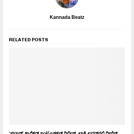
Kannada Beatz
RELATED POSTS
‘ಪಬ್ಬಾರ್’ ಕ್ಯಾರೆಕ್ಟರ್ ಇಂಟ್ರೂಡಕ್ಷನ್ ರಿಲೀಸ್..ಖಾಕಿ ಖದರ್‌ನಲ್ಲಿ ಧೀರೆನ್