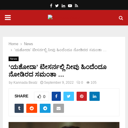
Facebook
Twitter
Linkedin
Youtube
Rss
PRIMARY
MENU
Home
News
‘ಯಶೋದಾ’ ಟೀಸರ್ನಲ್ಲಿ ನೀವು ಹಿಂದೆಂದೂ ನೋಡಿರದ ಸಮಂತಾ …
News
‘ಯಶೋದಾ’ ಟೀಸರ್ನಲ್ಲಿ ನೀವು ಹಿಂದೆಂದೂ
ನೋಡಿರದ ಸಮಂತಾ …
by
Kannada Beatz
September 9, 2022
0
105
SHARE
0