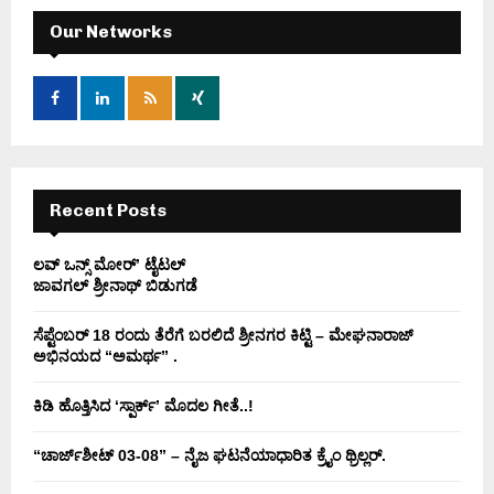
c
E
h
Our Networks
f
A
o
r
R
:
C
H
Recent Posts
ಲವ್ ಒನ್ಸ್ ಮೋರ್’ ಟೈಟಲ್
ಜಾವಗಲ್ ಶ್ರೀನಾಥ್ ಬಿಡುಗಡೆ
ಸೆಪ್ಟೆಂಬರ್ 18 ರಂದು ತೆರೆಗೆ ಬರಲಿದೆ ಶ್ರೀನಗರ ಕಿಟ್ಟಿ – ಮೇಘನಾರಾಜ್
ಅಭಿನಯದ “ಅಮರ್ಥ” .
ಕಿಡಿ‌‌ ಹೊತ್ತಿಸಿದ ‘ಸ್ಪಾರ್ಕ್’ ಮೊದಲ‌ ಗೀತೆ..!
“ಚಾರ್ಜ್‌ಶೀಟ್ 03-08” – ನೈಜ ಘಟನೆಯಾಧಾರಿತ ಕ್ರೈಂ ಥ್ರಿಲ್ಲರ್.