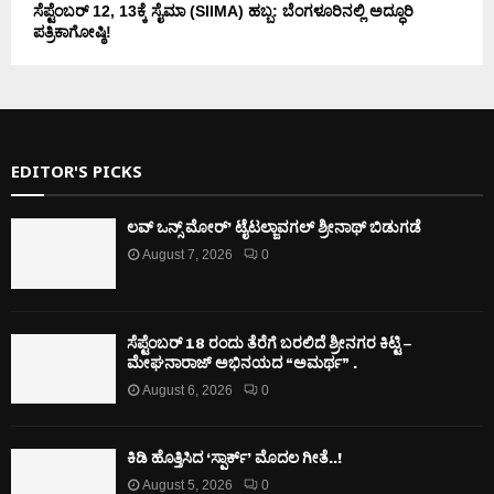
ಸೆಪ್ಟೆಂಬರ್ 12, 13ಕ್ಕೆ ಸೈಮಾ (SIIMA) ಹಬ್ಬ: ಬೆಂಗಳೂರಿನಲ್ಲಿ ಅದ್ಧೂರಿ
ಪತ್ರಿಕಾಗೋಷ್ಠಿ!
EDITOR'S PICKS
ಲವ್ ಒನ್ಸ್ ಮೋರ್’ ಟೈಟಲ್ಜಾವಗಲ್ ಶ್ರೀನಾಥ್ ಬಿಡುಗಡೆ
August 7, 2026
0
ಸೆಪ್ಟೆಂಬರ್ 18 ರಂದು ತೆರೆಗೆ ಬರಲಿದೆ ಶ್ರೀನಗರ ಕಿಟ್ಟಿ –
ಮೇಘನಾರಾಜ್ ಅಭಿನಯದ “ಅಮರ್ಥ” .
August 6, 2026
0
ಕಿಡಿ‌‌ ಹೊತ್ತಿಸಿದ ‘ಸ್ಪಾರ್ಕ್’ ಮೊದಲ‌ ಗೀತೆ..!
August 5, 2026
0