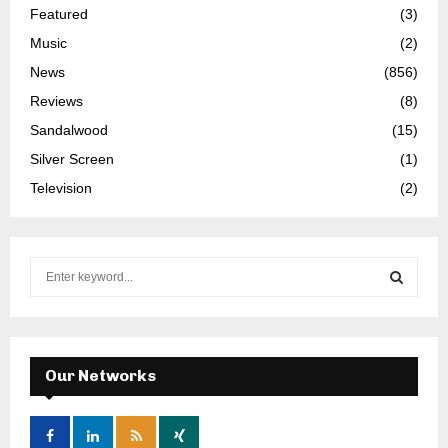
Featured
(3)
Music
(2)
News
(856)
Reviews
(8)
Sandalwood
(15)
Silver Screen
(1)
Television
(2)
S
e
a
S
r
c
E
h
Our Networks
f
A
o
r
R