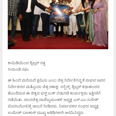
ಕಾಮಿಡಿಯಿಂದ ಥ್ರಿಲ್ಲರ್ ನತ್ತ
ಸೀರುಂಡೆ ರಘು
ಈ‌ ಹಿಂದೆ ಮರೆಯದೆ ಕ್ಷಮಿಸು ಎಂಬ ಚಿತ್ರ ನಿರ್ದೇಶಿಸಿದ್ದ ಕೆ.ರಾಘವ ಅವರ
ನಿರ್ದೇಶನದ ಮತ್ತೊಂದು ಚಿತ್ರ ರಣಾಕ್ಷ. ಸಸ್ಪೆನ್ಸ್, ಥ್ರಿಲ್ಲರ್ ಕಥಾಹಂದರ
ಹೊಂದಿರುವ ಈ ಚಿತ್ರದ ಫಸ್ಟ್ ಲುಕ್ ಬಿಡುಗಡೆ ಕಾರ್ಯಕ್ರಮ ಇತ್ತೀಚೆಗೆ
ನಡೆಯಿತು. ಚಲನಚಿತ್ರ ವಾಣಿಜ್ಯಮಂಡಳಿ ಅಧ್ಯಕ್ಷ ಎನ್.ಎಂ.ಸುರೇಶ್
ಮೊದಲನೋಟಕ್ಕೆ ಚಾಲನೆ ನೀಡಿದರು. ನಿರ್ಮಾಪಕರ ಸಂಘದ ಅಧ್ಯಕ್ಷ
ಉಮೇಶ್ ಬಣಕಾರ್ ಮುಖ್ಯ ಅತಿಥಿಗಳಾಗಿ ಆಗಮಿಸಿದ್ದರು.