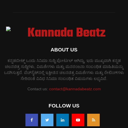
ABOUT US
ಕನ್ನಡಬೀಟ್ಜ್ ಒಂದು ಸಿನಿಮಾ ಸುದ್ದಿ ಪೋರ್ಟಲ್ ಆಗಿದ್ದು, ಇದು ಮುಖ್ಯವಾಗಿ ಕನ್ನಡ
ಚಲನಚಿತ್ರ ಸುದ್ದಿಗಳು, ವಿಮರ್ಶೆಗಳು ಮತ್ತು ಮನರಂಜನಾ ಸಂಬಂಧಿತ ಮಾಹಿತಿಯನ್ನು
ಒದಗಿಸುತ್ತದೆ. ವೆಬ್‌ಸೈಟ್‌ನಲ್ಲಿ ಇತ್ತೀಚಿನ ಚಲನಚಿತ್ರ ವಿಮರ್ಶೆಗಳು ಮತ್ತು ರೇಟಿಂಗ್‌ಗಳು
ಸೇರಿದಂತೆ ವಿವಿಧ ಸಿನಿಮಾ ಸಂಬಂಧಿತ ವಿಷಯಗಳು ಲಭ್ಯವಿವೆ.
Contact us:
contact@kannadabeatz.com
FOLLOW US