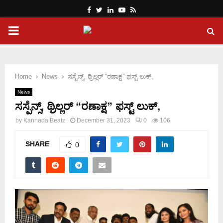
Facebook
Twitter
Linkedin
Youtube
Rss
PRIMARY
MENU
Home
News
ಸಸ್ಪೆನ್ಸ್, ಥ್ರಿಲ್ಲರ್ “ರಣಾಕ್ಷ” ಫಸ್ಟ್ ಲುಕ್,
News
ಸಸ್ಪೆನ್ಸ್, ಥ್ರಿಲ್ಲರ್ “ರಣಾಕ್ಷ” ಫಸ್ಟ್ ಲುಕ್,
by
Kannada Beatz
December 31, 2023
0
106
SHARE
0