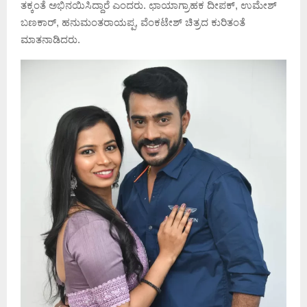
ತಕ್ಕಂತೆ ಅಭಿನಯಿಸಿದ್ದಾರೆ ಎಂದರು. ಛಾಯಾಗ್ರಾಹಕ ದೀಪಕ್, ಉಮೇಶ್
ಬಣಕಾರ್, ಹನುಮಂತರಾಯಪ್ಪ, ವೆಂಕಟೇಶ್ ಚಿತ್ರದ ಕುರಿತಂತೆ
ಮಾತನಾಡಿದರು.