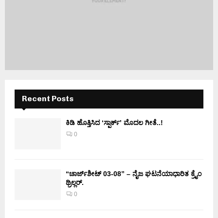
Recent Posts
ಕಿಡಿ‌‌ ಹೊತ್ತಿಸಿದ ‘ಸ್ಪಾರ್ಕ್’ ಮೊದಲ‌ ಗೀತೆ..!
0
“ಚಾರ್ಜ್‌ಶೀಟ್ 03-08” – ನೈಜ ಘಟನೆಯಾಧಾರಿತ ಕ್ರೈಂ
ಥ್ರಿಲ್ಲರ್.
0