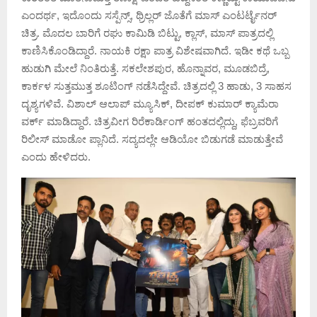
ಎಂದರ್ಥ, ಇದೊಂದು ಸಸ್ಪೆನ್ಸ್, ಥ್ರಿಲ್ಲರ್ ಜೊತೆಗೆ ಮಾಸ್ ಎಂಟರ್ಟೈನರ್
ಚಿತ್ರ. ಮೊದಲ ಬಾರಿಗೆ ರಘು ಕಾಮಿಡಿ ಬಿಟ್ಟು, ಕ್ಲಾಸ್, ಮಾಸ್ ಪಾತ್ರದಲ್ಲಿ
ಕಾಣಿಸಿಕೊಂಡಿದ್ದಾರೆ. ನಾಯಕಿ ರಕ್ಷಾ ಪಾತ್ರ ವಿಶೇಷವಾಗಿದೆ. ಇಡೀ ಕಥೆ ಒಬ್ಬ
ಹುಡುಗಿ ಮೇಲೆ ನಿಂತಿರುತ್ತೆ. ಸಕಲೇಶಪುರ, ಹೊನ್ನಾವರ, ಮೂಡಬಿದ್ರೆ,
ಕಾರ್ಕಳ ಸುತ್ತಮುತ್ತ ಶೂಟಿಂಗ್ ನಡೆಸಿದ್ದೇವೆ. ಚಿತ್ರದಲ್ಲಿ 3 ಹಾಡು, 3 ಸಾಹಸ
ದೃಶ್ಯಗಳಿವೆ. ವಿಶಾಲ್ ಆಲಾಪ್ ಮ್ಯೂಸಿಕ್, ದೀಪಕ್ ಕುಮಾರ್ ಕ್ಯಾಮೆರಾ
ವರ್ಕ್ ಮಾಡಿದ್ದಾರೆ. ಚಿತ್ರವೀಗ ರಿರೆಕಾರ್ಡಿಂಗ್ ಹಂತದಲ್ಲಿದ್ದು, ಫೆಬ್ರವರಿಗೆ
ರಿಲೀಸ್ ಮಾಡೋ ಪ್ಲಾನಿದೆ. ಸದ್ಯದಲ್ಲೇ ಆಡಿಯೋ ಬಿಡುಗಡೆ ಮಾಡುತ್ತೇವೆ
ಎಂದು ಹೇಳಿದರು.