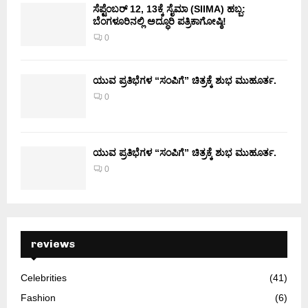
ಸೆಪ್ಟೆಂಬರ್ 12, 13ಕ್ಕೆ ಸೈಮಾ (SIIMA) ಹಬ್ಬ:
ಬೆಂಗಳೂರಿನಲ್ಲಿ ಅದ್ಧೂರಿ ಪತ್ರಿಕಾಗೋಷ್ಠಿ!
0
ಯುವ ಪ್ರತಿಭೆಗಳ “ಸಂಪಿಗೆ” ಚಿತ್ರಕ್ಕೆ ಶುಭ ಮುಹೂರ್ತ.
0
ಯುವ ಪ್ರತಿಭೆಗಳ “ಸಂಪಿಗೆ” ಚಿತ್ರಕ್ಕೆ ಶುಭ ಮುಹೂರ್ತ.
0
reviews
Celebrities
(41)
Fashion
(6)