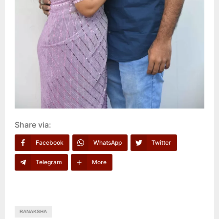
Share via:
Facebook
WhatsApp
Twitter
Telegram
More
RANAKSHA