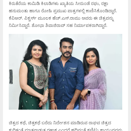
ಕಿರುತೆರೆಯ ಕಾಮಿಡಿ ಕಿಲಾಡಿಗಳು ಖ್ಯಾತಿಯ ಸೀರುಂಡೆ ರಘು, ರಕ್ಷಾ
ಹನುಮಂತು ಹಾಗೂ ರೋಹಿ ಪ್ರಮುಖ ಪಾತ್ರಗಳಲ್ಲಿ ಕಾಣಿಸಿಕೊಂಡಿದ್ದಾರೆ.
ಕೆವಿಆರ್. ಪಿಕ್ಚರ್ಸ್ ಮೂಲಕ ಹೆಚ್.ಎಸ್.ರಾಮು ಅವರು ಈ ಚಿತ್ರವನ್ನು
ನಿರ್ಮಿಸಿದ್ದಾರೆ. ಶೋಭಾ ಶಿವಾಜಿರಾವ್ ಸಹ ನಿರ್ಮಾಪಕರಾಗಿದ್ದಾರೆ.
ಚಿತ್ರದ ಕಥೆ, ಚಿತ್ರಕಥೆ ಬರೆದು ನಿರ್ದೇಶನ ಮಾಡಿರುವ ರಾಘವ ಚಿತ್ರದ
ಕುರಿತಂತೆ ಮಾತನಾಡುತ್ತ ರಣಾಕ್ಷ ಎಂದರೆ ಹದ್ದಿನಂತೆ ಕಣ್ಣಿಟ್ಟು ಕಾಯುವವನು