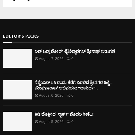
EDITOR'S PICKS
ಲವ್ ಒನ್ಸ್ ಮೋರ್’ ಟೈಟಲ್ಜಾವಗಲ್ ಶ್ರೀನಾಥ್ ಬಿಡುಗಡೆ
August 7, 2026
0
ಸೆಪ್ಟೆಂಬರ್ 18 ರಂದು ತೆರೆಗೆ ಬರಲಿದೆ ಶ್ರೀನಗರ ಕಿಟ್ಟಿ –
ಮೇಘನಾರಾಜ್ ಅಭಿನಯದ “ಅಮರ್ಥ” .
August 6, 2026
0
ಕಿಡಿ‌‌ ಹೊತ್ತಿಸಿದ ‘ಸ್ಪಾರ್ಕ್’ ಮೊದಲ‌ ಗೀತೆ..!
August 5, 2026
0