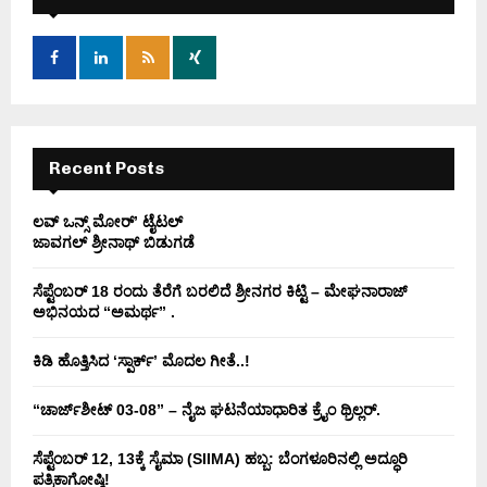
f
A
o
r
R
:
C
H
Recent Posts
ಲವ್ ಒನ್ಸ್ ಮೋರ್’ ಟೈಟಲ್
ಜಾವಗಲ್ ಶ್ರೀನಾಥ್ ಬಿಡುಗಡೆ
ಸೆಪ್ಟೆಂಬರ್ 18 ರಂದು ತೆರೆಗೆ ಬರಲಿದೆ ಶ್ರೀನಗರ ಕಿಟ್ಟಿ – ಮೇಘನಾರಾಜ್
ಅಭಿನಯದ “ಅಮರ್ಥ” .
ಕಿಡಿ‌‌ ಹೊತ್ತಿಸಿದ ‘ಸ್ಪಾರ್ಕ್’ ಮೊದಲ‌ ಗೀತೆ..!
“ಚಾರ್ಜ್‌ಶೀಟ್ 03-08” – ನೈಜ ಘಟನೆಯಾಧಾರಿತ ಕ್ರೈಂ ಥ್ರಿಲ್ಲರ್.
ಸೆಪ್ಟೆಂಬರ್ 12, 13ಕ್ಕೆ ಸೈಮಾ (SIIMA) ಹಬ್ಬ: ಬೆಂಗಳೂರಿನಲ್ಲಿ ಅದ್ಧೂರಿ
ಪತ್ರಿಕಾಗೋಷ್ಠಿ!