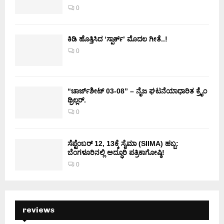
0
ಕಿಡಿ‌‌ ಹೊತ್ತಿಸಿದ ‘ಸ್ಪಾರ್ಕ್’ ಮೊದಲ‌ ಗೀತೆ..!
0
“ಚಾರ್ಜ್‌ಶೀಟ್ 03-08” – ನೈಜ ಘಟನೆಯಾಧಾರಿತ ಕ್ರೈಂ
ಥ್ರಿಲ್ಲರ್.
0
ಸೆಪ್ಟೆಂಬರ್ 12, 13ಕ್ಕೆ ಸೈಮಾ (SIIMA) ಹಬ್ಬ:
ಬೆಂಗಳೂರಿನಲ್ಲಿ ಅದ್ಧೂರಿ ಪತ್ರಿಕಾಗೋಷ್ಠಿ!
0
reviews