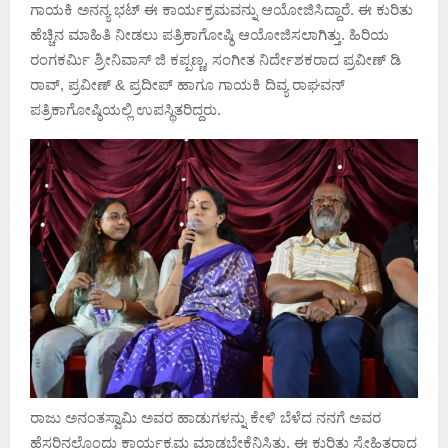
ಗಾಯಕಿ ಅನನ್ಯ ಭಟ್ ಈ ಕಾರ್ಯಕ್ರಮವನ್ನು ಆಯೋಜಿಸಿದ್ದಾರೆ. ಈ ಕುರಿತು
ಹೆಚ್ಚಿನ ಮಾಹಿತಿ ನೀಡಲು ಪತ್ರಿಕಾಗೋಷ್ಠಿ ಆಯೋಜಿಸಲಾಗಿತ್ತು. ಹಿರಿಯ
ರಂಗಕರ್ಮಿ ಶ್ರೀನಿವಾಸ್ ಜಿ ಕಪ್ಪಣ್ಣ, ಸಂಗೀತ ನಿರ್ದೇಶಕರಾದ ಪ್ರವೀಣ್ ಡಿ
ರಾವ್, ಪ್ರವೀಣ್ & ಪ್ರದೀಪ್ ಹಾಗೂ ಗಾಯಕಿ ದಿವ್ಯ ರಾಘವನ್
ಪತ್ರಿಕಾಗೋಷ್ಠಿಯಲ್ಲಿ ಉಪಸ್ಥಿತರಿದ್ದರು.
ರಾಜು ಅನಂತಸ್ವಾಮಿ ಅವರ ಹಾಡುಗಳನ್ನು ಕೇಳಿ ಬೆಳೆದ ನನಗೆ ಅವರ
ಹೆಸರಿನಲ್ಲೊಂದು ಕಾರ್ಯಕ್ರಮ ಮಾಡಬೇಕೆನಿಸಿತು. ಈ ಕುರಿತು ಸ್ನೇಹಿತರಾದ