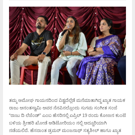
ತಮ್ಮ ಅಮೋಘ ಗಾಯನದಿಂದ ವಿಶ್ವದೆಲ್ಲೆಡೆ ಮನೆಮಾತಾಗಿದ್ದ ಖ್ಯಾತ ಗಾಯಕ
ರಾಜು ಅನಂತಸ್ವಾಮಿ ಅವರ ನೆನಪಿನಲ್ಲೊಂದು ಸುಗಮ ಸಂಗೀತ ಸಂಜೆ
“ರಾಜು ದಿ ಲೆಜೆಂಡ್” ಎಂಬ ಹೆಸರಿನಲ್ಲಿ ಏಪ್ರಿಲ್ 19 ರಂದು ಕೋಣನ ಕುಂಟೆ
ಬಳಿಯ ಶ್ರೀಹರಿ ಖೋಡೆ ಆಡಿಟೋರಿಯಂ ನಲ್ಲಿ ಅದ್ದೂರಿಯಾಗಿ
ನಡೆಯಲಿದೆ. ಹೆಸರಾಂತ ಡ್ರಮರ್ ಮಂಜನಾಥ್ ಸತ್ಯಶೀಲ್ ಹಾಗೂ ಖ್ಯಾತ