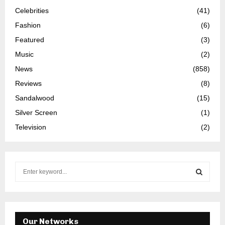
Celebrities
(41)
Fashion
(6)
Featured
(3)
Music
(2)
News
(858)
Reviews
(8)
Sandalwood
(15)
Silver Screen
(1)
Television
(2)
S
e
a
S
r
c
E
h
Our Networks