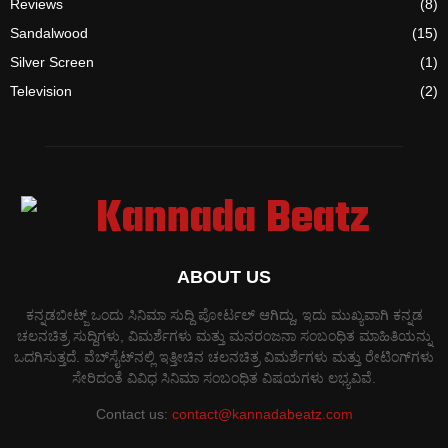
Reviews
(8)
Sandalwood
(15)
Silver Screen
(1)
Television
(2)
ABOUT US
ಕನ್ನಡಬೀಟ್ಜ್ ಒಂದು ಸಿನಿಮಾ ಸುದ್ದಿ ಪೋರ್ಟಲ್ ಆಗಿದ್ದು, ಇದು ಮುಖ್ಯವಾಗಿ ಕನ್ನಡ
ಚಲನಚಿತ್ರ ಸುದ್ದಿಗಳು, ವಿಮರ್ಶೆಗಳು ಮತ್ತು ಮನರಂಜನಾ ಸಂಬಂಧಿತ ಮಾಹಿತಿಯನ್ನು
ಒದಗಿಸುತ್ತದೆ. ವೆಬ್‌ಸೈಟ್‌ನಲ್ಲಿ ಇತ್ತೀಚಿನ ಚಲನಚಿತ್ರ ವಿಮರ್ಶೆಗಳು ಮತ್ತು ರೇಟಿಂಗ್‌ಗಳು
ಸೇರಿದಂತೆ ವಿವಿಧ ಸಿನಿಮಾ ಸಂಬಂಧಿತ ವಿಷಯಗಳು ಲಭ್ಯವಿವೆ.
Contact us:
contact@kannadabeatz.com