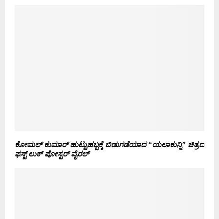
ಕೋಮಲ್ ಕುಮಾರ್ ಹುಟ್ಟುಹಬ್ಬಕ್ಕೆ ಬಿಡುಗಡೆಯಾದ “ಯಲಾಕುನ್ನಿ” ಚಿತ್ರದ
ಫಸ್ಟ್ ಲುಕ್
ಪೋಸ್ಟರ್ ವೈರಲ್