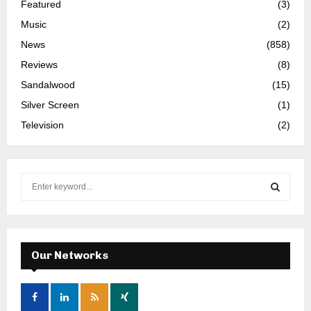
Featured
(3)
Music
(2)
News
(858)
Reviews
(8)
Sandalwood
(15)
Silver Screen
(1)
Television
(2)
S
e
a
S
r
c
E
h
Our Networks
f
A
o
r
R