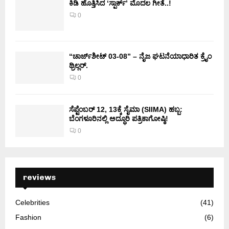
ಕಿಡಿ‌‌ ಹೊತ್ತಿಸಿದ ‘ಸ್ಪಾರ್ಕ್’ ಮೊದಲ‌ ಗೀತೆ..!
0
“ಚಾರ್ಜ್‌ಶೀಟ್ 03-08” – ನೈಜ ಘಟನೆಯಾಧಾರಿತ ಕ್ರೈಂ
ಥ್ರಿಲ್ಲರ್.
0
ಸೆಪ್ಟೆಂಬರ್ 12, 13ಕ್ಕೆ ಸೈಮಾ (SIIMA) ಹಬ್ಬ:
ಬೆಂಗಳೂರಿನಲ್ಲಿ ಅದ್ಧೂರಿ ಪತ್ರಿಕಾಗೋಷ್ಠಿ!
0
reviews
Celebrities
(41)
Fashion
(6)