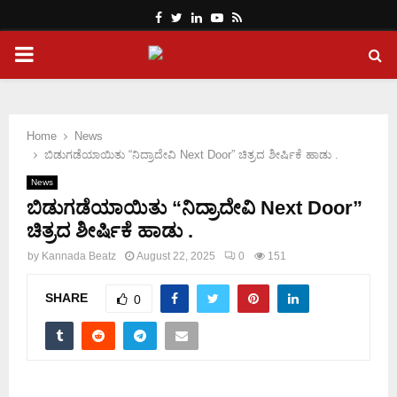
Facebook
Twitter
Linkedin
Youtube
Rss
PRIMARY
MENU
Home
News
ಬಿಡುಗಡೆಯಾಯಿತು “ನಿದ್ರಾದೇವಿ Next Door” ಚಿತ್ರದ ಶೀರ್ಷಿಕೆ ಹಾಡು .
News
ಬಿಡುಗಡೆಯಾಯಿತು “ನಿದ್ರಾದೇವಿ Next Door”
ಚಿತ್ರದ ಶೀರ್ಷಿಕೆ ಹಾಡು .
by
Kannada Beatz
August 22, 2025
0
151
SHARE
0