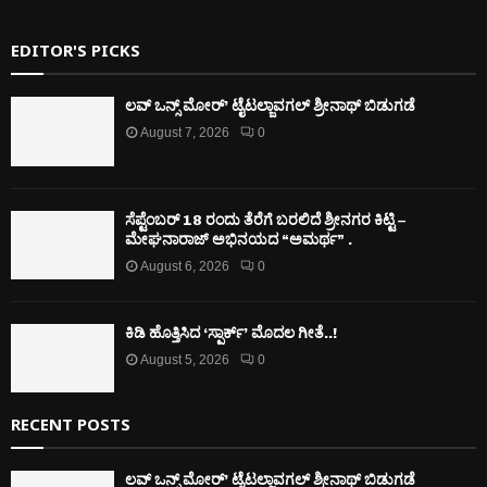
EDITOR'S PICKS
ಲವ್ ಒನ್ಸ್ ಮೋರ್’ ಟೈಟಲ್ಜಾವಗಲ್ ಶ್ರೀನಾಥ್ ಬಿಡುಗಡೆ
August 7, 2026
0
ಸೆಪ್ಟೆಂಬರ್ 18 ರಂದು ತೆರೆಗೆ ಬರಲಿದೆ ಶ್ರೀನಗರ ಕಿಟ್ಟಿ –
ಮೇಘನಾರಾಜ್ ಅಭಿನಯದ “ಅಮರ್ಥ” .
August 6, 2026
0
ಕಿಡಿ‌‌ ಹೊತ್ತಿಸಿದ ‘ಸ್ಪಾರ್ಕ್’ ಮೊದಲ‌ ಗೀತೆ..!
August 5, 2026
0
RECENT POSTS
ಲವ್ ಒನ್ಸ್ ಮೋರ್’ ಟೈಟಲ್ಜಾವಗಲ್ ಶ್ರೀನಾಥ್ ಬಿಡುಗಡೆ