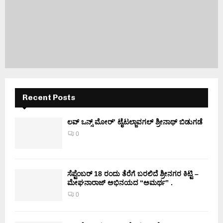
Recent Posts
ಲವ್ ಒನ್ಸ್ ಮೋರ್’ ಟೈಟಲ್ಜಾವಗಲ್ ಶ್ರೀನಾಥ್ ಬಿಡುಗಡೆ
0
ಸೆಪ್ಟೆಂಬರ್ 18 ರಂದು ತೆರೆಗೆ ಬರಲಿದೆ ಶ್ರೀನಗರ ಕಿಟ್ಟಿ –
ಮೇಘನಾರಾಜ್ ಅಭಿನಯದ “ಅಮರ್ಥ” .
0