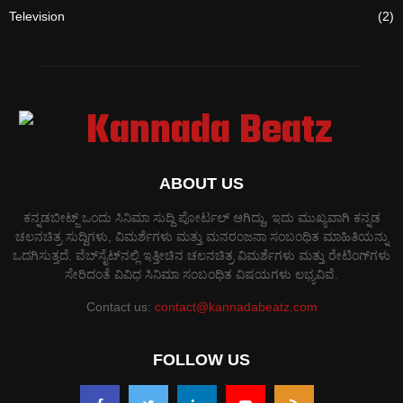
Television
(2)
ABOUT US
ಕನ್ನಡಬೀಟ್ಜ್ ಒಂದು ಸಿನಿಮಾ ಸುದ್ದಿ ಪೋರ್ಟಲ್ ಆಗಿದ್ದು, ಇದು ಮುಖ್ಯವಾಗಿ ಕನ್ನಡ
ಚಲನಚಿತ್ರ ಸುದ್ದಿಗಳು, ವಿಮರ್ಶೆಗಳು ಮತ್ತು ಮನರಂಜನಾ ಸಂಬಂಧಿತ ಮಾಹಿತಿಯನ್ನು
ಒದಗಿಸುತ್ತದೆ. ವೆಬ್‌ಸೈಟ್‌ನಲ್ಲಿ ಇತ್ತೀಚಿನ ಚಲನಚಿತ್ರ ವಿಮರ್ಶೆಗಳು ಮತ್ತು ರೇಟಿಂಗ್‌ಗಳು
ಸೇರಿದಂತೆ ವಿವಿಧ ಸಿನಿಮಾ ಸಂಬಂಧಿತ ವಿಷಯಗಳು ಲಭ್ಯವಿವೆ.
Contact us:
contact@kannadabeatz.com
FOLLOW US