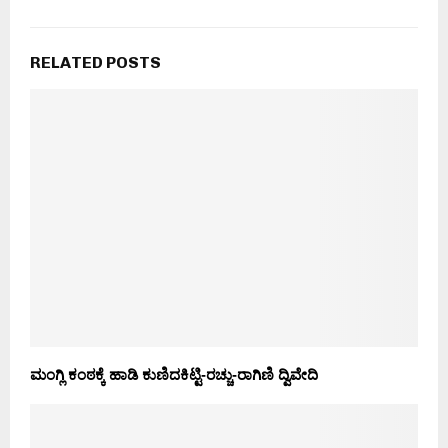
RELATED POSTS
ಮಂಗ್ಲಿ ಕಂಠಕ್ಕೆ ಹಾಡಿ ಕುಣಿದಕಿಟ್ಟಿ-ರಚ್ಚು-ರಾಗಿಣಿ ದ್ವಿವೇದಿ