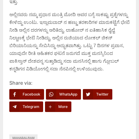
ಇತ್ತು.
ಅಲ್ಲಿನವರು ನಮ್ಮ ಪ್ರಧಾನ ಮಂತ್ರಿ ಮೋದಿ ಅವರ ಬಗ್ಗೆ ಸಾಕಷ್ಟು ಪ್ರಶ್ನೆಗಳನ್ನು
ಕೇಳಿದ್ದು ಉಂಟು. ಇಸ್ಲಾಮಬಾದ್ ನ ಹಣ್ಣು ತರಕಾರಿಗಳ ಮಾರುಕಟ್ಟೆಗೆ ಭೇಟಿ
ನೀಡಿ ಅಲ್ಲಿನ ದರಗಳನ್ನು ಅರಿತಿದ್ದು, ಲಾಹೋರ್ ನ ಐತಿಹಾಸಿಕ ರೈಲ್ವೆ
ನಿಲ್ದಾಣಕ್ಕೆ ಭೇಟಿ ನೀಡಿದ್ದು, ಅಲ್ಲಿನ ರುಚಿಯಾದ ಲೋಕಲ್ ಚಿಕನ್
ಬಿರಿಯಾನಿಯನ್ನು ಸೇವಿಸಿದ್ದು ಅದ್ಭುತವಾಗಿತ್ತು. ಒಟ್ಟು 7 ದಿನಗಳ ಪ್ರವಾಸ,
ಯಾವುದೇ ರೀತಿ ಅಹಿತಕರ ಘಟನೆ ಜರುಗದೆ ಮುಕ್ತ ಮನಸ್ಸಿನಿಂದ
ಪಾಕಿಸ್ತಾನ್ ದೇಶವನ್ನ ಸುತ್ತಾಡಿದ್ದು ಸದಾ ಮನಸಿನಲ್ಲಿ ಹಾಗು ಗ್ಲೋಬಲ್
ಕನ್ನಡಿಗನ ವಿಡಿಯೋಗಲ್ಲಿ ಸದಾ ನೆನಪಿನಲ್ಲಿ ಉಳಿಯುವುದು.
Share via:
Facebook
WhatsApp
Twitter
Telegram
More
MAHABALRAM