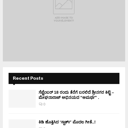
Recent Posts
ಸೆಪ್ಟೆಂಬರ್ 18 ರಂದು ತೆರೆಗೆ ಬರಲಿದೆ ಶ್ರೀನಗರ ಕಿಟ್ಟಿ –
ಮೇಘನಾರಾಜ್ ಅಭಿನಯದ “ಅಮರ್ಥ” .
0
ಕಿಡಿ‌‌ ಹೊತ್ತಿಸಿದ ‘ಸ್ಪಾರ್ಕ್’ ಮೊದಲ‌ ಗೀತೆ..!