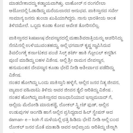
ಮಾಡಬೇಕಾದದ್ದು ಕಡ್ಡಾಯವಾಗಿತ್ತು. ಲಾಹೋರ್ ನ ರಂಗಲೀಲಾ
ಆಟೋದಲ್ಲಿ ಓಡಾಡಿದ್ದು ಮರೆಯಲಾರದ ಅನುಭವ. ಪಾಕಿಸ್ತಾನದ ಸರ್ವೇ
ಸಾಮಾನ್ಯ ಜನರು ತುಂಬಾ ಖುಷಿಯಾಗಿದ್ದರು. ನಾನು ಭಾರತೀಯ ಅಂತ
ತಿಳಿದಮೇಲೆ. ಒಬ್ಬರು ಕೂಡಾ ಕೋಪ ಆವೇಶ ತೋರಿಸಲಿಲ್ಲ.
ಪಾಕಿಸ್ತಾನದ katasraj ದೇವಸ್ಥಾನದಲ್ಲಿ ಮಹಾಶಿವರಾತ್ರಿಯನ್ನು ಆಚರಿಸಿದ್ದು
ನೆನಪಿನಲ್ಲಿ ಉಳಿಯುವಂತಹದ್ದು. ಅಲ್ಲಿ ಭಗವಾನ್ ಕೃಷ್ಣ ಸ್ಥಾಪಿಸಿರುವ
ಶಿವಲಿಂಗಕ್ಕೆ ಕರ್ನಾಟಕದ ಪಂಚೆ ಸಿಲ್ಕ್ ಶರ್ಟ್ ಹಾಕಿ ಗ್ಲೋಬಲ್ ಕನ್ನಡಿಗ
ಪೂಜೆ ಮಾಡಿದ್ದು ಬಹಳ ವಿಶೇಷ. ಅಲ್ಲಿ ಶ್ರೀ ರಾಮನ ದೇವಸ್ಥಾನ,
ಹನುಮಂತನ ದೇವಸ್ಥಾನ ಕೂಡಾ ಭೇಟಿ ನೀಡಿ ಆಶೀರ್ವಾದ ಪಡೆದಿದ್ದು
ವಿಶೇಷ.
ನಂತರ ಹೋಗಿದ್ದು ಒಂದು ಪಾಕಿಸ್ತಾನಿ ಹಳ್ಳಿಗೆ, ಅಲ್ಲಿನ ಜನರ ನಿತ್ಯ ಜೀವನ,
ವ್ಯಾಪಾರ ವಹಿವಾಟು ತಿಳಿದು ಅವರ ಜೀವನ ಶೈಲಿ ಅರಿತಿದ್ದು ವಿಶೇಷ .
ನಂತರ ಹೋಗಿದ್ದು ಪಾಕಿಸ್ತಾನದ ರಾಜಧಾನಿಯಾದ ಇಸ್ಲಾಮಬಾದ್ ಗೆ,
ಅಲ್ಲಿಯ ಮೆಲೋಡಿ ಮಾರುಕಟ್ಟೆ, ಲೋಕಲ್ ಸ್ಟ್ರೀಟ್ ಫುಡ್, ಅಲ್ಲಿನ
ಉಡುಪುಗಳ ಅಂಗಡಿ ಹಾಗೆ ಅಲ್ಲಿನ ಪ್ರಸಿದ್ಧವಾದ ಹಿಲ್ ಸ್ಟೇಷನ್ ಆದ
daman- e – koh ಗೆ ಮಳೆಯಲ್ಲಿ ಛತ್ರಿ ಹಿಡಿದು ಭೇಟಿ ನೀಡಿ ಅಲ್ಲಿ ಬಂದ
ಲೋಕಲ್ ಜನರ ಜೊತೆ ಮಾತಾಡಿ ಅವರ ಅಭಿಪ್ರಾಯ ಅರಿತಿದ್ದು ಚೆನ್ನಾಗಿ