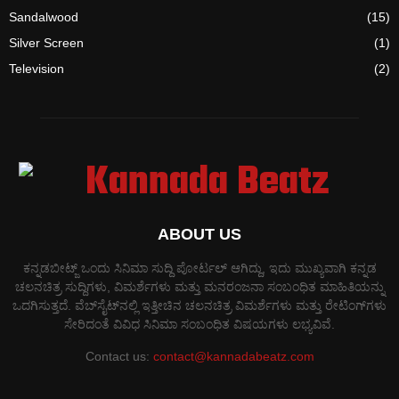
Sandalwood
(15)
Silver Screen
(1)
Television
(2)
ABOUT US
ಕನ್ನಡಬೀಟ್ಜ್ ಒಂದು ಸಿನಿಮಾ ಸುದ್ದಿ ಪೋರ್ಟಲ್ ಆಗಿದ್ದು, ಇದು ಮುಖ್ಯವಾಗಿ ಕನ್ನಡ
ಚಲನಚಿತ್ರ ಸುದ್ದಿಗಳು, ವಿಮರ್ಶೆಗಳು ಮತ್ತು ಮನರಂಜನಾ ಸಂಬಂಧಿತ ಮಾಹಿತಿಯನ್ನು
ಒದಗಿಸುತ್ತದೆ. ವೆಬ್‌ಸೈಟ್‌ನಲ್ಲಿ ಇತ್ತೀಚಿನ ಚಲನಚಿತ್ರ ವಿಮರ್ಶೆಗಳು ಮತ್ತು ರೇಟಿಂಗ್‌ಗಳು
ಸೇರಿದಂತೆ ವಿವಿಧ ಸಿನಿಮಾ ಸಂಬಂಧಿತ ವಿಷಯಗಳು ಲಭ್ಯವಿವೆ.
Contact us:
contact@kannadabeatz.com