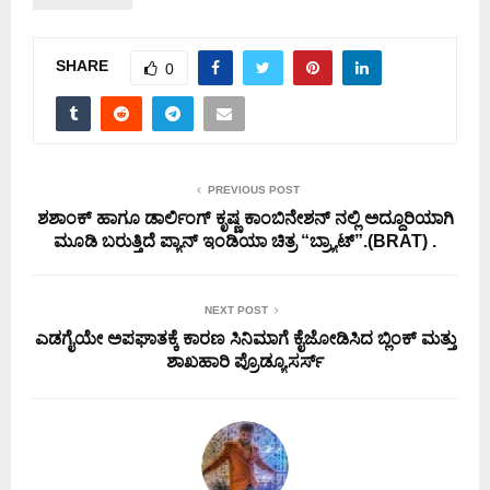
SHARE
0
PREVIOUS POST
ಶಶಾಂಕ್ ಹಾಗೂ ಡಾರ್ಲಿಂಗ್ ಕೃಷ್ಣ ಕಾಂಬಿನೇಶನ್ ನಲ್ಲಿ ಅದ್ದೂರಿಯಾಗಿ
ಮೂಡಿ ಬರುತ್ತಿದೆ ಪ್ಯಾನ್ ಇಂಡಿಯಾ ಚಿತ್ರ “ಬ್ರ್ಯಾಟ್”.(BRAT) .
NEXT POST
ಎಡಗೈಯೇ ಅಪಘಾತಕ್ಕೆ ಕಾರಣ ಸಿನಿಮಾಗೆ ಕೈಜೋಡಿಸಿದ ಬ್ಲಿಂಕ್ ಮತ್ತು
ಶಾಖಹಾರಿ ಪ್ರೊಡ್ಯೂಸರ್ಸ್