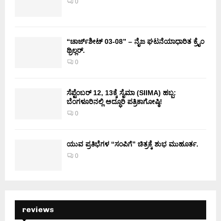
0
“ಚಾರ್ಜ್‌ಶೀಟ್ 03-08” – ನೈಜ ಘಟನೆಯಾಧಾರಿತ ಕ್ರೈಂ
ಥ್ರಿಲ್ಲರ್.
0
ಸೆಪ್ಟೆಂಬರ್ 12, 13ಕ್ಕೆ ಸೈಮಾ (SIIMA) ಹಬ್ಬ:
ಬೆಂಗಳೂರಿನಲ್ಲಿ ಅದ್ಧೂರಿ ಪತ್ರಿಕಾಗೋಷ್ಠಿ!
0
ಯುವ ಪ್ರತಿಭೆಗಳ “ಸಂಪಿಗೆ” ಚಿತ್ರಕ್ಕೆ ಶುಭ ಮುಹೂರ್ತ.
0
reviews