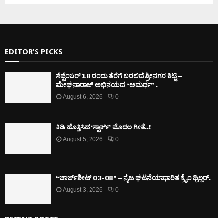
EDITOR'S PICKS
ಸೆಪ್ಟೆಂಬರ್ 18 ರಂದು ತೆರೆಗೆ ಬರಲಿದೆ ಶ್ರೀನಗರ ಕಿಟ್ಟಿ –
ಮೇಘನಾರಾಜ್ ಅಭಿನಯದ “ಅಮರ್ಥ” .
August 6, 2026
0
ಕಿಡಿ‌‌ ಹೊತ್ತಿಸಿದ ‘ಸ್ಪಾರ್ಕ್’ ಮೊದಲ‌ ಗೀತೆ..!
August 5, 2026
0
“ಚಾರ್ಜ್‌ಶೀಟ್ 03-08” – ನೈಜ ಘಟನೆಯಾಧಾರಿತ ಕ್ರೈಂ ಥ್ರಿಲ್ಲರ್.
August 3, 2026
0