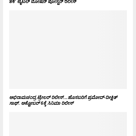
ಶಕೆ’ ಟೈಟಲ್ ಮೋಷನ್ ಪೋಸ್ಟರ್ ರಿಲೀಸ್
ಅಭಿರಾಮಚಂದ್ರ ಟ್ರೇಲರ್ ರಿಲೀಸ್…ಹೊಸಬರಿಗೆ ಪ್ರಮೋದ್-ದೀಕ್ಷಿತ್
ಸಾಥ್. ಅಕ್ಟೋಬರ್ 6ಕ್ಕೆ ಸಿನಿಮಾ ರಿಲೀಸ್