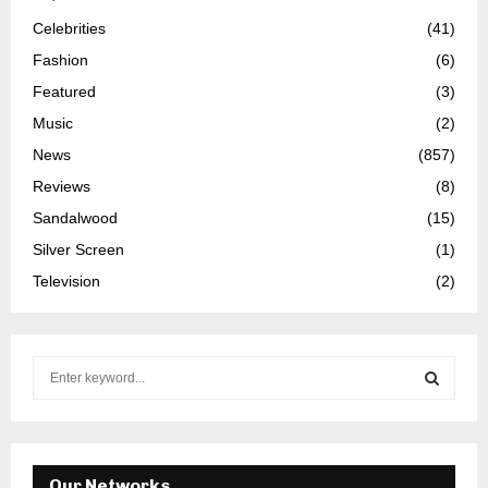
Celebrities
(41)
Fashion
(6)
Featured
(3)
Music
(2)
News
(857)
Reviews
(8)
Sandalwood
(15)
Silver Screen
(1)
Television
(2)
S
e
a
S
r
c
E
h
Our Networks