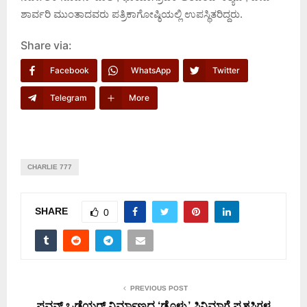
ಶಾರ್ವರಿ ಮುಂತಾದವರು ಪತ್ರಿಕಾಗೋಷ್ಠಿಯಲ್ಲಿ ಉಪಸ್ಥಿತರಿದ್ದರು.
Share via:
Facebook
WhatsApp
Twitter
Telegram
More
CHARLIE 777
SHARE
0
PREVIOUS POST
ಪವನ್ ಒಡೆಯರ್ ನಿರ್ಮಾಣದ ‘ಡೊಳ್ಳು’ ಸಿನಿಮಾಗೆ ಪ್ರಶಸ್ತಿಗಳ