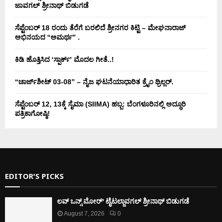
ಜಾವಗಲ್ ಶ್ರೀನಾಥ್ ಬಿಡುಗಡೆ
ಸೆಪ್ಟೆಂಬರ್ 18 ರಂದು ತೆರೆಗೆ ಬರಲಿದೆ ಶ್ರೀನಗರ ಕಿಟ್ಟಿ – ಮೇಘನಾರಾಜ್
ಅಭಿನಯದ “ಅಮರ್ಥ” .
ಕಿಡಿ‌‌ ಹೊತ್ತಿಸಿದ ‘ಸ್ಪಾರ್ಕ್’ ಮೊದಲ‌ ಗೀತೆ..!
“ಚಾರ್ಜ್‌ಶೀಟ್ 03-08” – ನೈಜ ಘಟನೆಯಾಧಾರಿತ ಕ್ರೈಂ ಥ್ರಿಲ್ಲರ್.
ಸೆಪ್ಟೆಂಬರ್ 12, 13ಕ್ಕೆ ಸೈಮಾ (SIIMA) ಹಬ್ಬ: ಬೆಂಗಳೂರಿನಲ್ಲಿ ಅದ್ಧೂರಿ
ಪತ್ರಿಕಾಗೋಷ್ಠಿ!
EDITOR'S PICKS
ಲವ್ ಒನ್ಸ್ ಮೋರ್’ ಟೈಟಲ್ಜಾವಗಲ್ ಶ್ರೀನಾಥ್ ಬಿಡುಗಡೆ
August 7, 2026
0