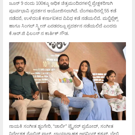
ಜೂನ್ 9 ರಂದು 100ಕ್ಕೂ ಅಧಿಕ ಚಿತ್ರಮಂದಿರಗಳಲ್ಲಿ ಪ್ರೇಕ್ಷಕರಿಗಾಗಿ
ಪೂರ್ವಭಾವಿ ಪ್ರದರ್ಶನ ಆಯೋಜಿಸಲಾಗಿದೆ. ಬೆಂಗಳೂರಿನಲ್ಲಿ 55 ಕಡೆ
ನಡೆದರೆ, ಉಳಿದಂತೆ ಕರ್ನಾಟಕದ ವಿವಿಧ ಕಡೆ ನಡೆಯಲಿದೆ. ಮಲ್ಟಿಪ್ಲೆಕ್ಸ್
ಹಾಗೂ ಸಿಂಗಲ್ ಸ್ಕ್ರೀನ್ ಎರಡರಲ್ಲೂ ಪ್ರದರ್ಶನ ನಡೆಯಲಿದೆ ಎಂದರು
ಕೆ.ಆರ್.ಜಿ ಫಿಲಂಸ್ ನ‌ ಕಾರ್ತಿಕ್ ಗೌಡ.
ನಾಯಕಿ ಸಂಗೀತ ಶೃಂಗೇರಿ, “ಚಾರ್ಲಿ” ಟ್ರೈನರ್ ಪ್ರಮೋದ್, ಸಂಗೀತ
ನಿರ್ದೇಶಕ ನೊಬಿನ್ ಪಾಲ್, ಛಾಯಾಗ್ರಾಹಕ ಅರವಿಂದ್ ಕಶ್ಯಪ್, ಬೇಬಿ