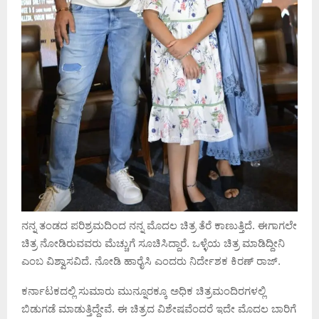
ನನ್ನ ತಂಡದ ಪರಿಶ್ರಮದಿಂದ ನನ್ನ ಮೊದಲ ಚಿತ್ರ ತೆರೆ ಕಾಣುತ್ತಿದೆ. ಈಗಾಗಲೇ
ಚಿತ್ರ ನೋಡಿರುವವರು ಮೆಚ್ಚುಗೆ ಸೂಚಿಸಿದ್ದಾರೆ. ಒಳ್ಳೆಯ ಚಿತ್ರ ಮಾಡಿದ್ದೀನಿ
ಎಂಬ ವಿಶ್ವಾಸವಿದೆ. ನೋಡಿ ಹಾರೈಸಿ ಎಂದರು ನಿರ್ದೇಶಕ ಕಿರಣ್ ರಾಜ್.
ಕರ್ನಾಟಕದಲ್ಲಿ ಸುಮಾರು ಮುನ್ನೂರಕ್ಕೂ ಅಧಿಕ ಚಿತ್ರಮಂದಿರಗಳಲ್ಲಿ
ಬಿಡುಗಡೆ ಮಾಡುತ್ತಿದ್ದೇವೆ. ಈ ಚಿತ್ರದ ವಿಶೇಷವೆಂದರೆ ಇದೇ ಮೊದಲ ಬಾರಿಗೆ