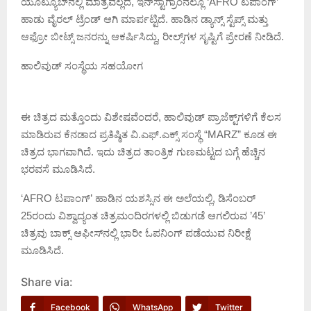
ಯೂಟ್ಯೂಬ್‌ನಲ್ಲಿ ಮಾತ್ರವಲ್ಲದೆ, ಇನ್‌ಸ್ಟಾಗ್ರಾಂನಲ್ಲೂ ‘AFRO ಟಪಾಂಗ್‌’
ಹಾಡು ವೈರಲ್ ಟ್ರೆಂಡ್ ಆಗಿ ಮಾರ್ಪಟ್ಟಿದೆ. ಹಾಡಿನ ಡ್ಯಾನ್ಸ್‌ ಸ್ಟೆಪ್ಸ್‌ ಮತ್ತು
ಆಫ್ರೋ ಬೀಟ್ಸ್ ಜನರನ್ನು ಆಕರ್ಷಿಸಿದ್ದು, ರೀಲ್ಸ್‌ಗಳ ಸೃಷ್ಟಿಗೆ ಪ್ರೇರಣೆ ನೀಡಿದೆ.
ಹಾಲಿವುಡ್‌ ಸಂಸ್ಥೆಯ ಸಹಯೋಗ
ಈ ಚಿತ್ರದ ಮತ್ತೊಂದು ವಿಶೇಷವೆಂದರೆ, ಹಾಲಿವುಡ್‌ ಪ್ರಾಜೆಕ್ಟ್‌ಗಳಿಗೆ ಕೆಲಸ
ಮಾಡಿರುವ ಕೆನಡಾದ ಪ್ರತಿಷ್ಠಿತ ವಿ.ಎಫ್.ಎಕ್ಸ್ ಸಂಸ್ಥೆ “MARZ” ಕೂಡ ಈ
ಚಿತ್ರದ ಭಾಗವಾಗಿದೆ. ಇದು ಚಿತ್ರದ ತಾಂತ್ರಿಕ ಗುಣಮಟ್ಟದ ಬಗ್ಗೆ ಹೆಚ್ಚಿನ
ಭರವಸೆ ಮೂಡಿಸಿದೆ.
‘AFRO ಟಪಾಂಗ್‌’ ಹಾಡಿನ ಯಶಸ್ಸಿನ ಈ ಅಲೆಯಲ್ಲಿ, ಡಿಸೆಂಬರ್
25ರಂದು ವಿಶ್ವಾದ್ಯಂತ ಚಿತ್ರಮಂದಿರಗಳಲ್ಲಿ ಬಿಡುಗಡೆ ಆಗಲಿರುವ ’45’
ಚಿತ್ರವು ಬಾಕ್ಸ್ ಆಫೀಸ್‌ನಲ್ಲಿ ಭಾರೀ ಓಪನಿಂಗ್‌ ಪಡೆಯುವ ನಿರೀಕ್ಷೆ
ಮೂಡಿಸಿದೆ.
Share via:
Facebook
WhatsApp
Twitter