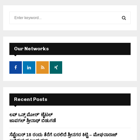
S
e
a
S
r
c
E
h
Our Networks
f
A
o
r
R
:
C
H
Recent Posts
ಲವ್ ಒನ್ಸ್ ಮೋರ್’ ಟೈಟಲ್
ಜಾವಗಲ್ ಶ್ರೀನಾಥ್ ಬಿಡುಗಡೆ
ಸೆಪ್ಟೆಂಬರ್ 18 ರಂದು ತೆರೆಗೆ ಬರಲಿದೆ ಶ್ರೀನಗರ ಕಿಟ್ಟಿ – ಮೇಘನಾರಾಜ್