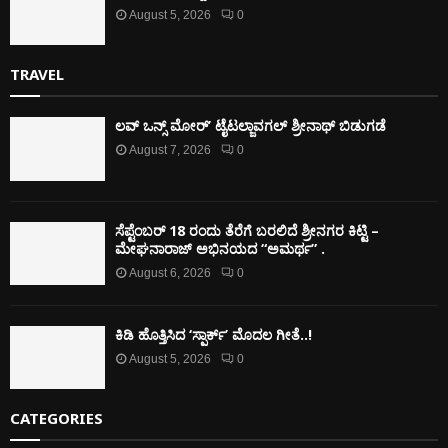
August 5, 2026
0
TRAVEL
ಲವ್ ಒನ್ಸ್ ಮೋರ್’ ಟೈಟಲ್ಜಾವಗಲ್ ಶ್ರೀನಾಥ್ ಬಿಡುಗಡೆ
August 7, 2026
0
ಸೆಪ್ಟೆಂಬರ್ 18 ರಂದು ತೆರೆಗೆ ಬರಲಿದೆ ಶ್ರೀನಗರ ಕಿಟ್ಟಿ –
ಮೇಘನಾರಾಜ್ ಅಭಿನಯದ “ಅಮರ್ಥ” .
August 6, 2026
0
ಕಿಡಿ‌‌ ಹೊತ್ತಿಸಿದ ‘ಸ್ಪಾರ್ಕ್’ ಮೊದಲ‌ ಗೀತೆ..!
August 5, 2026
0
CATEGORIES