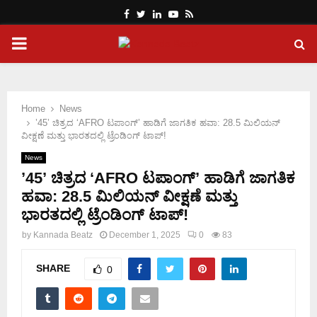
Facebook
Twitter
Linkedin
Youtube
Rss
PRIMARY
MENU
Home
News
’45’ ಚಿತ್ರದ ‘AFRO ಟಪಾಂಗ್‌’ ಹಾಡಿಗೆ ಜಾಗತಿಕ ಹವಾ: 28.5 ಮಿಲಿಯನ್
ವೀಕ್ಷಣೆ ಮತ್ತು ಭಾರತದಲ್ಲಿ ಟ್ರೆಂಡಿಂಗ್ ಟಾಪ್!
News
’45’ ಚಿತ್ರದ ‘AFRO ಟಪಾಂಗ್‌’ ಹಾಡಿಗೆ ಜಾಗತಿಕ
ಹವಾ: 28.5 ಮಿಲಿಯನ್ ವೀಕ್ಷಣೆ ಮತ್ತು
ಭಾರತದಲ್ಲಿ ಟ್ರೆಂಡಿಂಗ್ ಟಾಪ್!
by
Kannada Beatz
December 1, 2025
0
83
SHARE
0