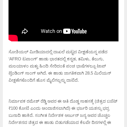
ಸೋಶಿಯಲ್‌ ಮೀಡಿಯಾದಲ್ಲಿ ದಾಖಲೆ ಮಟ್ಟದ ವೀಕ್ಷಣೆಯನ್ನ ಪಡೆದ
‘AFRO ಟಪಾಂಗ್‌’ ಹಾಡು ಭಾರತದಲ್ಲಿ ಕನ್ನಡ, ತಮಿಳು, ತೆಲುಗು,
ಮಲಯಾಳಂ ಮತ್ತು ಹಿಂದಿ ಸೇರಿದಂತೆ ಪಂಚ ಭಾಷೆಗಳಲ್ಲೂ ಟಾಪ್
ಟ್ರೆಂಡಿಂಗ್ ಸಾಂಗ್ ಆಗಿದೆ. ಈ ಹಾಡು ಜಾಗತಿಕವಾಗಿ 28.5 ಮಿಲಿಯನ್
ವೀಕ್ಷಣೆಗಳೊಂದಿಗೆ ಹೊಸ ಮೈಲಿಗಲ್ಲನ್ನು ದಾಟಿದೆ.
ನಿರ್ಮಾಪಕ ರಮೇಶ್‌ ರೆಡ್ಡಿ ಅವರ ಈ ಅತಿ ದೊಡ್ಡ ಸಾಹಸಕ್ಕೆ (ಚಿತ್ರದ ಬಜೆಟ್
₹100 ಕೋಟಿ ಎಂದು ಅಂದಾಜಿಸಲಾಗಿದೆ) ಈ ಭರ್ಜರಿ ಯಶಸ್ಸು ಭದ್ರ
ಬುನಾದಿ ಹಾಕಿದೆ. ಸಂಗೀತ ನಿರ್ದೇಶಕ ಅರ್ಜುನ್‌ ಜನ್ಯ ಅವರ ಚೊಚ್ಚಲ
ನಿರ್ದೇಶನದ ಚಿತ್ರದ ಈ ಹಾಡು ಬಿಡುಗಡೆಯಾದ ಕೆಲವೇ ದಿನಗಳಲ್ಲಿ ಈ