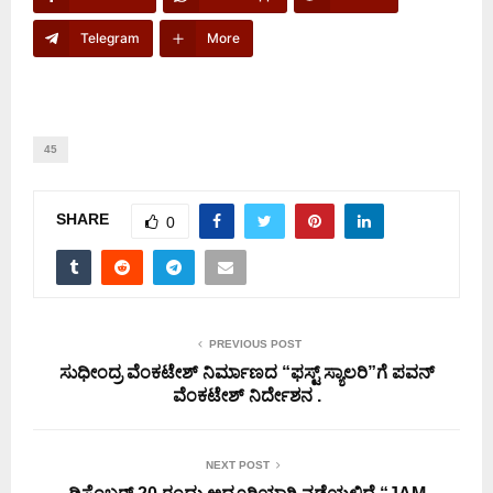
Telegram
More
45
SHARE
0
PREVIOUS POST
ಸುಧೀಂದ್ರ ವೆಂಕಟೇಶ್ ನಿರ್ಮಾಣದ “ಫಸ್ಟ್ ಸ್ಯಾಲರಿ”ಗೆ ಪವನ್
ವೆಂಕಟೇಶ್ ನಿರ್ದೇಶನ .
NEXT POST