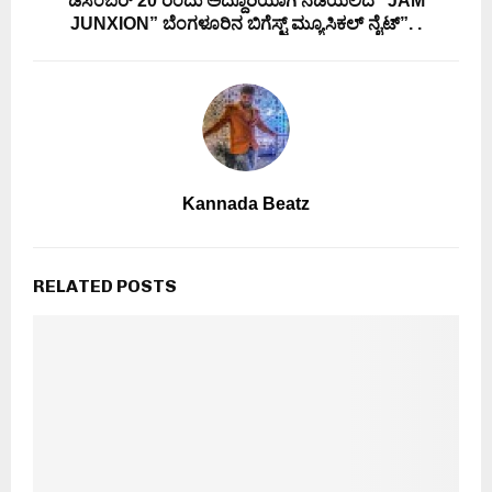
ಡಿಸೆಂಬರ್ 20 ರಂದು ಅದ್ದೂರಿಯಾಗಿ ನಡೆಯಲಿದೆ “JAM
JUNXION” ಬೆಂಗಳೂರಿನ ಬಿಗೆಸ್ಟ್ ಮ್ಯೂಸಿಕಲ್ ನೈಟ್”. .
Kannada Beatz
RELATED POSTS