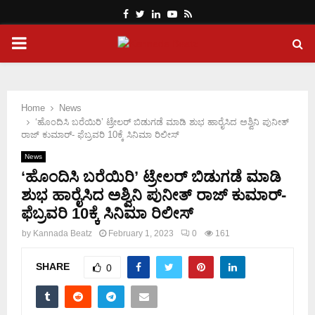
Facebook
Twitter
Linkedin
Youtube
Rss
PRIMARY
MENU
Home
News
‘ಹೊಂದಿಸಿ ಬರೆಯಿರಿ’ ಟ್ರೇಲರ್ ಬಿಡುಗಡೆ ಮಾಡಿ ಶುಭ ಹಾರೈಸಿದ ಅಶ್ವಿನಿ ಪುನೀತ್
ರಾಜ್ ಕುಮಾರ್- ಫೆಬ್ರವರಿ 10ಕ್ಕೆ ಸಿನಿಮಾ ರಿಲೀಸ್
News
‘ಹೊಂದಿಸಿ ಬರೆಯಿರಿ’ ಟ್ರೇಲರ್ ಬಿಡುಗಡೆ ಮಾಡಿ
ಶುಭ ಹಾರೈಸಿದ ಅಶ್ವಿನಿ ಪುನೀತ್ ರಾಜ್ ಕುಮಾರ್-
ಫೆಬ್ರವರಿ 10ಕ್ಕೆ ಸಿನಿಮಾ ರಿಲೀಸ್
by
Kannada Beatz
February 1, 2023
0
161
SHARE
0