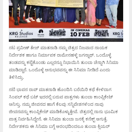
ನಟ ಪ್ರವೀಣ್ ತೇಜ್ ಮಾತನಾಡಿ ನಮ್ಮ ಚಿತ್ರದ ನಿಜವಾದ ನಾಯಕ
ನಿರ್ದೇಶಕ ಹಾಗೂ ನಿರ್ಮಾಪಕ ರಾಮೇನಹಳ್ಳಿ ಜಗನ್ನಾಥ್. ಒಂದೊಳ್ಳೆ
ತಂಡವನ್ನು ಕಟ್ಟಿಕೊಂಡು ಎಲ್ಲರನ್ನೂ ನಿಭಾಯಿಸಿ ತುಂಬಾ ಚೆನ್ನಾಗಿ ಸಿನಿಮಾ
ಮಾಡಿದ್ದಾರೆ. ಒಂದೊಳ್ಳೆ ಅನುಭವವನ್ನು ಈ ಸಿನಿಮಾ ನೀಡಿದೆ ಎಂದು
ತಿಳಿಸಿದ್ರು.
ನಟಿ ಭಾವನ ರಾವ್ ಮಾತನಾಡಿ ಹೊಂದಿಸಿ ಬರೆಯಿರಿ ಕಥೆ ಕೇಳಿದಾಗ
ಸಿಂಪಲ್ ಕಥೆ ಬಟ್ ಇದರಲ್ಲಿ ಬರುವ ಪಾತ್ರಗಳು ತುಂಬಾ ಕಾಂಪ್ಲಿಕೇಟ್
ಅನಿಸ್ತು. ನಮ್ಮ ಜೀವನದ ಹಾಗೆ ಕೆಲವು ಸನ್ನಿವೇಶಗಳಿಂದ ನಾವು
ಜೀವನವನ್ನು ಕಾಂಪ್ಲಿಕೇಟ್ ಮಾಡಿಕೊಳ್ಳುತ್ತೇವೆ. ಚಿತ್ರದಲ್ಲಿ ನಾನು ಭೂಮಿಕ
ಪಾತ್ರ ನಿರ್ವಹಿಸಿದ್ದೇನೆ. ಈ ಸಿನಿಮಾ ತುಂಬಾ ಜನಕ್ಕೆ ಕನೆಕ್ಟ್ ಆಗುತ್ತೆ.
ನಿರ್ದೇಶಕರು ಈ ಸಿನಿಮಾ ಬಗ್ಗೆ ಆರಂಭದಿಂದಲೂ ತುಂಬಾ ಕ್ಲಿಯರ್