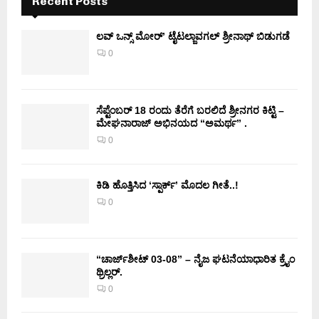
Recent Posts
ಲವ್ ಒನ್ಸ್ ಮೋರ್’ ಟೈಟಲ್ಜಾವಗಲ್ ಶ್ರೀನಾಥ್ ಬಿಡುಗಡೆ
0
ಸೆಪ್ಟೆಂಬರ್ 18 ರಂದು ತೆರೆಗೆ ಬರಲಿದೆ ಶ್ರೀನಗರ ಕಿಟ್ಟಿ –
ಮೇಘನಾರಾಜ್ ಅಭಿನಯದ “ಅಮರ್ಥ” .
0
ಕಿಡಿ‌‌ ಹೊತ್ತಿಸಿದ ‘ಸ್ಪಾರ್ಕ್’ ಮೊದಲ‌ ಗೀತೆ..!
0
“ಚಾರ್ಜ್‌ಶೀಟ್ 03-08” – ನೈಜ ಘಟನೆಯಾಧಾರಿತ ಕ್ರೈಂ
ಥ್ರಿಲ್ಲರ್.
0