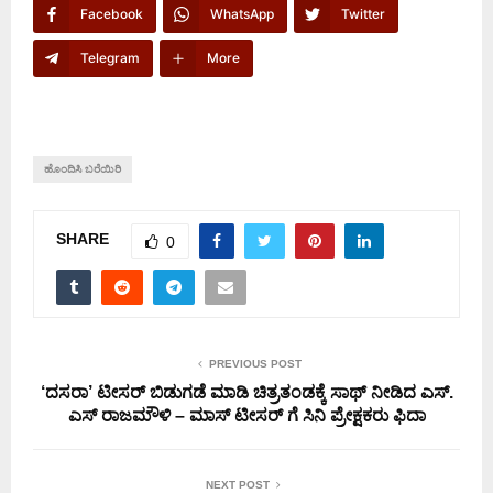
Facebook
WhatsApp
Twitter
Telegram
More
ಹೊಂದಿಸಿ ಬರೆಯಿರಿ
SHARE
0
PREVIOUS POST
‘ದಸರಾ’ ಟೀಸರ್ ಬಿಡುಗಡೆ ಮಾಡಿ ಚಿತ್ರತಂಡಕ್ಕೆ ಸಾಥ್ ನೀಡಿದ ಎಸ್.
ಎಸ್ ರಾಜಮೌಳಿ – ಮಾಸ್ ಟೀಸರ್ ಗೆ ಸಿನಿ ಪ್ರೇಕ್ಷಕರು ಫಿದಾ
NEXT POST