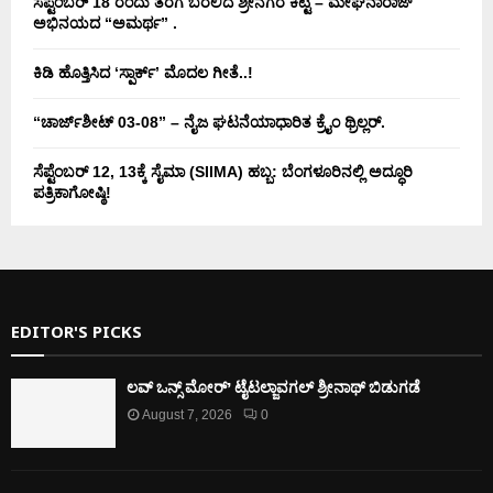
ಸೆಪ್ಟೆಂಬರ್ 18 ರಂದು ತೆರೆಗೆ ಬರಲಿದೆ ಶ್ರೀನಗರ ಕಿಟ್ಟಿ – ಮೇಘನಾರಾಜ್
ಅಭಿನಯದ “ಅಮರ್ಥ” .
ಕಿಡಿ‌‌ ಹೊತ್ತಿಸಿದ ‘ಸ್ಪಾರ್ಕ್’ ಮೊದಲ‌ ಗೀತೆ..!
“ಚಾರ್ಜ್‌ಶೀಟ್ 03-08” – ನೈಜ ಘಟನೆಯಾಧಾರಿತ ಕ್ರೈಂ ಥ್ರಿಲ್ಲರ್.
ಸೆಪ್ಟೆಂಬರ್ 12, 13ಕ್ಕೆ ಸೈಮಾ (SIIMA) ಹಬ್ಬ: ಬೆಂಗಳೂರಿನಲ್ಲಿ ಅದ್ಧೂರಿ
ಪತ್ರಿಕಾಗೋಷ್ಠಿ!
EDITOR'S PICKS
ಲವ್ ಒನ್ಸ್ ಮೋರ್’ ಟೈಟಲ್ಜಾವಗಲ್ ಶ್ರೀನಾಥ್ ಬಿಡುಗಡೆ
August 7, 2026
0