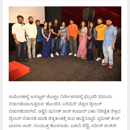
ರಾಮೇನಹಳ್ಳಿ ಜಗನ್ನಾಥ್ ಚೊಚ್ಚಲ ನಿರ್ದೇಶನದಲ್ಲಿ ಫೆಬ್ರವರಿ 10ರಂದು
ಬಿಡುಗಡೆಯಾಗುತ್ತಿರುವ ‘ಹೊಂದಿಸಿ ಬರೆಯಿರಿ’ ಚಿತ್ರದ ಟ್ರೇಲರ್
ಬಿಡುಗಡೆಯಾಗಿದೆ. ಅಶ್ವಿನಿ ಪುನೀತ್ ರಾಜ್ ಕುಮಾರ್ ಬಹು ನಿರೀಕ್ಷಿತ ಚಿತ್ರದ
ಟ್ರೇಲರ್ ಬಿಡುಗಡೆ ಮಾಡಿ ಚಿತ್ರತಂಡಕ್ಕೆ ಶುಭ ಹಾರೈಸಿದ್ದಾರೆ. ಪ್ರವೀಣ್ ತೇಜ್,
ಭಾವನಾ ರಾವ್, ಸಂಯುಕ್ತ ಹೊರನಾಡು, ಐಶಾನಿ ಶೆಟ್ಟಿ, ನವೀನ್ ಶಂಕರ್,