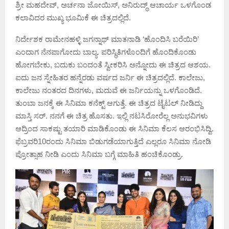
ಶ್ರೀ ಮಹದೇವ್, ಅರ್ಚನಾ ಜೋಯಿಸ್, ಅನಿರುದ್ಧ್ ಆಚಾರ್ಯ ಒಳಗೊಂಡ
ಕಲಾವಿದರ ಮುಖ್ಯ ಭೂಮಿಕೆ ಈ ಚಿತ್ರದಲ್ಲಿದೆ.
ನಿರ್ದೇಶಕ ರಾಮೇನಹಳ್ಳಿ ಜಗನ್ನಾಥ್ ಮಾತನಾಡಿ ‘ಹೊಂದಿಸಿ ಬರೆಯಿರಿ’
ಎಂದಾಗ ನೆನಪಾಗೋದು ಬಾಲ್ಯ. ಪರಿಸ್ಥಿತಿಗಳೊಂದಿಗೆ ಹೊಂದಿಕೊಂಡು
ಹೋಗಬೇಕು, ಬದುಕು ಬಂದಂತೆ ಸ್ವೀಕರಿಸಿ ಅನ್ನೋದು ಈ ಚಿತ್ರದ ಆಶಯ.
ಐದು ಜನ ಸ್ನೇಹಿತರ ಹನ್ನೆರಡು ವರ್ಷದ ಜರ್ನಿ ಈ ಚಿತ್ರದಲ್ಲಿದೆ. ಕಾಲೇಜು,
ಕಾಲೇಜು ನಂತರದ ದಿನಗಳು, ಮದುವೆ ಈ ಜರ್ನಿಯನ್ನು ಒಳಗೊಂಡಿದೆ.
ತುಂಬಾ ಜನಕ್ಕೆ ಈ ಸಿನಿಮಾ ಕನೆಕ್ಟ್ ಆಗುತ್ತೆ. ಈ ಚಿತ್ರದ ಟೈಟಲ್ ನೀಡಿದ್ದು
ಮಾಸ್ತಿ ಸರ್. ನನಗೆ ಈ ಚಿತ್ರ ಹೊಸತು. ಇಲ್ಲಿ ನಟಸಿರೋರೆಲ್ಲ ಅನುಭವಿಗಳು
ಆದ್ರಿಂದ ಸಾಕಷ್ಟು ತಯಾರಿ ಮಾಡಿಕೊಂಡು ಈ ಸಿನಿಮಾ ಕೆಲಸ ಆರಂಭಿಸಿದ್ವಿ.
ಫೆಬ್ರವರಿ10ರಂದು ಸಿನಿಮಾ ಬಿಡುಗಡೆಯಾಗುತ್ತಿದೆ ಎಲ್ಲರೂ ಸಿನಿಮಾ ನೋಡಿ
ಪ್ರೋತ್ಸಾಹ ನೀಡಿ ಎಂದು ಸಿನಿಮಾ ಬಗ್ಗೆ ಮಾಹಿತಿ ಹಂಚಿಕೊಂಡ್ರು.