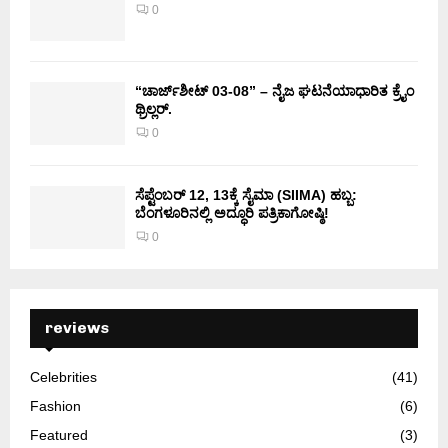
0
“ಚಾರ್ಜ್‌ಶೀಟ್ 03-08” – ನೈಜ ಘಟನೆಯಾಧಾರಿತ ಕ್ರೈಂ
ಥ್ರಿಲ್ಲರ್.
0
ಸೆಪ್ಟೆಂಬರ್ 12, 13ಕ್ಕೆ ಸೈಮಾ (SIIMA) ಹಬ್ಬ:
ಬೆಂಗಳೂರಿನಲ್ಲಿ ಅದ್ಧೂರಿ ಪತ್ರಿಕಾಗೋಷ್ಠಿ!
0
reviews
Celebrities
(41)
Fashion
(6)
Featured
(3)