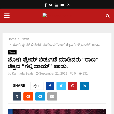
Facebook
Twitter
Linkedin
Youtube
Rss
PRIMARY
MENU
Home
News
ಜೋಗಿ ಪ್ರೇಮ್ ಬಿಡುಗಡೆ ಮಾಡಿದರು “ರಾಣ” ಚಿತ್ರದ “ಗಲ್ಲಿ ಬಾಯ್” ಹಾಡು.
News
ಜೋಗಿ ಪ್ರೇಮ್ ಬಿಡುಗಡೆ ಮಾಡಿದರು “ರಾಣ”
ಚಿತ್ರದ “ಗಲ್ಲಿ ಬಾಯ್” ಹಾಡು.
by
Kannada Beatz
September 21, 2022
0
131
SHARE
0