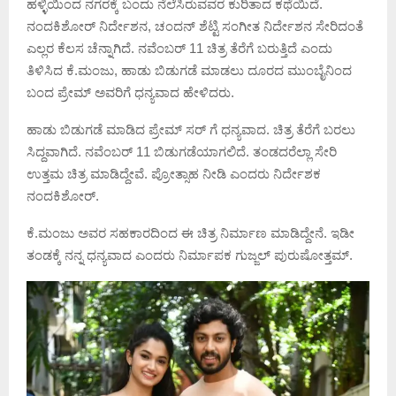
ಹಳ್ಳಿಯಿಂದ ನಗರಕ್ಕೆ ಬಂದು ನೆಲೆಸಿರುವವರ ಕುರಿತಾದ ಕಥೆಯಿದೆ.
ನಂದಕಿಶೋರ್ ನಿರ್ದೇಶನ, ಚಂದನ್ ಶೆಟ್ಟಿ ಸಂಗೀತ ನಿರ್ದೇಶನ ಸೇರಿದಂತೆ
ಎಲ್ಲರ ಕೆಲಸ ಚೆನ್ನಾಗಿದೆ. ನವೆಂಬರ್ 11 ಚಿತ್ರ ತೆರೆಗೆ ಬರುತ್ತಿದೆ ಎಂದು
ತಿಳಿಸಿದ ಕೆ.ಮಂಜು, ಹಾಡು ಬಿಡುಗಡೆ ಮಾಡಲು ದೂರದ ಮುಂಬೈನಿಂದ
ಬಂದ ಪ್ರೇಮ್ ಅವರಿಗೆ ಧನ್ಯವಾದ ಹೇಳಿದರು.
ಹಾಡು ಬಿಡುಗಡೆ ಮಾಡಿದ ಪ್ರೇಮ್ ಸರ್ ಗೆ ಧನ್ಯವಾದ. ಚಿತ್ರ ತೆರೆಗೆ ಬರಲು
ಸಿದ್ದವಾಗಿದೆ.‌ ನವೆಂಬರ್ 11 ಬಿಡುಗಡೆಯಾಗಲಿದೆ. ತಂಡದರೆಲ್ಲಾ ಸೇರಿ
ಉತ್ತಮ ಚಿತ್ರ ಮಾಡಿದ್ದೇವೆ. ಪ್ರೋತ್ಸಾಹ ನೀಡಿ ಎಂದರು ನಿರ್ದೇಶಕ
ನಂದಕಿಶೋರ್.
ಕೆ.ಮಂಜು ಅವರ ಸಹಕಾರದಿಂದ ಈ ಚಿತ್ರ ನಿರ್ಮಾಣ ಮಾಡಿದ್ದೇನೆ. ಇಡೀ
ತಂಡಕ್ಕೆ ನನ್ನ ಧನ್ಯವಾದ ಎಂದರು ನಿರ್ಮಾಪಕ ಗುಜ್ಜಲ್ ಪುರುಷೋತ್ತಮ್.