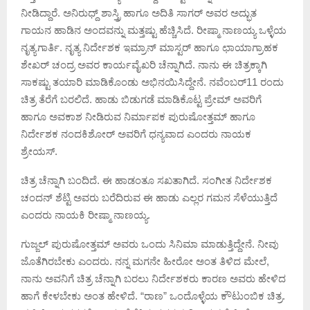
ನೀಡಿದ್ದಾರೆ. ಅನಿರುಧ್ದ್ ಶಾಸ್ತ್ರಿ ಹಾಗೂ ಅದಿತಿ ಸಾಗರ್ ಅವರ ಅದ್ಭುತ
ಗಾಯನ ಹಾಡಿನ ಅಂದವನ್ನು ಮತ್ತಷ್ಟು ಹೆಚ್ಚಿಸಿದೆ. ರೀಷ್ಮಾ ನಾಣಯ್ಯ ಒಳ್ಳೆಯ
ನೃತ್ಯಗಾರ್ತಿ. ನೃತ್ಯ ನಿರ್ದೇಶಕ ಇಮ್ರಾನ್ ಮಾಸ್ಟರ್ ಹಾಗೂ ಛಾಯಾಗ್ರಾಹಕ
ಶೇಖರ್ ಚಂದ್ರ ಅವರ ಕಾರ್ಯವೈಖರಿ ಚೆನ್ನಾಗಿದೆ. ನಾನು ಈ ಚಿತ್ರಕ್ಕಾಗಿ
ಸಾಕಷ್ಟು ತಯಾರಿ ಮಾಡಿಕೊಂಡು ಅಭಿನಯಿಸಿದ್ದೇನೆ. ನವೆಂಬರ್11 ರಂದು
ಚಿತ್ರ ತೆರೆಗೆ ಬರಲಿದೆ.‌ ಹಾಡು ಬಿಡುಗಡೆ ಮಾಡಿಕೊಟ್ಟ ಪ್ರೇಮ್ ಅವರಿಗೆ
ಹಾಗೂ ಅವಕಾಶ ನೀಡಿರುವ ನಿರ್ಮಾಪಕ ಪುರುಷೋತ್ತಮ್ ಹಾಗೂ
ನಿರ್ದೇಶಕ ನಂದಕಿಶೋರ್ ಅವರಿಗೆ ಧನ್ಯವಾದ ಎಂದರು ನಾಯಕ
ಶ್ರೇಯಸ್.
ಚಿತ್ರ ಚೆನ್ನಾಗಿ ಬಂದಿದೆ. ಈ ಹಾಡಂತೂ ಸಖತಾಗಿದೆ. ಸಂಗೀತ ನಿರ್ದೇಶಕ
ಚಂದನ್ ಶೆಟ್ಟಿ ಅವರು ಬರೆದಿರುವ ಈ ಹಾಡು ಎಲ್ಲರ ಗಮನ ಸೆಳೆಯುತ್ತಿದೆ
ಎಂದರು ನಾಯಕಿ ರೀಷ್ಮಾ ನಾಣಯ್ಯ.
ಗುಜ್ಜಲ್ ಪುರುಷೋತ್ತಮ್ ಅವರು ಒಂದು ಸಿನಿಮಾ ಮಾಡುತ್ತಿದ್ದೇನೆ. ನೀವು
ಜೊತೆಗಿರಬೇಕು ಎಂದರು. ನನ್ನ ಮಗನೇ ಹೀರೋ ಅಂತ ತಿಳಿದ ಮೇಲೆ,
ನಾನು ಅವನಿಗೆ ಚಿತ್ರ ಚೆನ್ನಾಗಿ ಬರಲು ನಿರ್ದೇಶಕರು ಕಾರಣ ಅವರು ಹೇಳಿದ
ಹಾಗೆ ಕೇಳಬೇಕು ಅಂತ ಹೇಳಿದೆ. “ರಾಣ” ಒಂದೊಳ್ಳೆಯ ಕೌಟುಂಬಿಕ ಚಿತ್ರ.