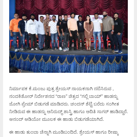
ನಿರ್ಮಾಪಕ ಕೆ.ಮಂಜು ಪುತ್ರ ಶ್ರೇಯಸ್ ನಾಯಕನಾಗಿ ನಟಿಸಿರುವ ,
ನಂದಕಿಶೋರ್ ನಿರ್ದೇಶನದ “ರಾಣ” ಚಿತ್ರದ “ಗಲ್ಲಿ ಬಾಯ್” ಹಾಡನ್ನು
ಜೋಗಿ ಪ್ರೇಮ್ ಬಿಡುಗಡೆ ಮಾಡಿದರು. ಚಂದನ್ ಶೆಟ್ಟಿ ಬರೆದು ಸಂಗೀತ
ನೀಡಿರುವ ಈ ಹಾಡನ್ನು ಅನಿರುದ್ಧ್ ಶಾಸ್ತ್ರಿ ಹಾಗೂ ಅದಿತಿ ಸಾಗರ್ ಹಾಡಿದ್ದಾರೆ.
ಆನಂದ್ ಆಡಿಯೋ ಮೂಲಕ ಈ ಹಾಡು ಬಿಡುಗಡೆಯಾಗಿದೆ.
ಈ ಹಾಡು ತುಂಬಾ ಚೆನ್ನಾಗಿ ಮೂಡಿಬಂದಿದೆ. ಶ್ರೇಯಸ್ ಹಾಗೂ ರೀಷ್ಮಾ