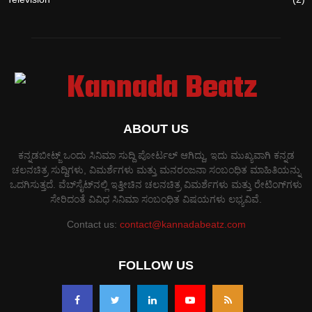
ABOUT US
ಕನ್ನಡಬೀಟ್ಜ್ ಒಂದು ಸಿನಿಮಾ ಸುದ್ದಿ ಪೋರ್ಟಲ್ ಆಗಿದ್ದು, ಇದು ಮುಖ್ಯವಾಗಿ ಕನ್ನಡ
ಚಲನಚಿತ್ರ ಸುದ್ದಿಗಳು, ವಿಮರ್ಶೆಗಳು ಮತ್ತು ಮನರಂಜನಾ ಸಂಬಂಧಿತ ಮಾಹಿತಿಯನ್ನು
ಒದಗಿಸುತ್ತದೆ. ವೆಬ್‌ಸೈಟ್‌ನಲ್ಲಿ ಇತ್ತೀಚಿನ ಚಲನಚಿತ್ರ ವಿಮರ್ಶೆಗಳು ಮತ್ತು ರೇಟಿಂಗ್‌ಗಳು
ಸೇರಿದಂತೆ ವಿವಿಧ ಸಿನಿಮಾ ಸಂಬಂಧಿತ ವಿಷಯಗಳು ಲಭ್ಯವಿವೆ.
Contact us:
contact@kannadabeatz.com
FOLLOW US