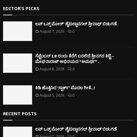
EDITOR'S PICKS
ಲವ್ ಒನ್ಸ್ ಮೋರ್’ ಟೈಟಲ್ಜಾವಗಲ್ ಶ್ರೀನಾಥ್ ಬಿಡುಗಡೆ
August 7, 2026
0
ಸೆಪ್ಟೆಂಬರ್ 18 ರಂದು ತೆರೆಗೆ ಬರಲಿದೆ ಶ್ರೀನಗರ ಕಿಟ್ಟಿ –
ಮೇಘನಾರಾಜ್ ಅಭಿನಯದ “ಅಮರ್ಥ” .
August 6, 2026
0
ಕಿಡಿ‌‌ ಹೊತ್ತಿಸಿದ ‘ಸ್ಪಾರ್ಕ್’ ಮೊದಲ‌ ಗೀತೆ..!
August 5, 2026
0
RECENT POSTS
ಲವ್ ಒನ್ಸ್ ಮೋರ್’ ಟೈಟಲ್ಜಾವಗಲ್ ಶ್ರೀನಾಥ್ ಬಿಡುಗಡೆ
August 7, 2026
0