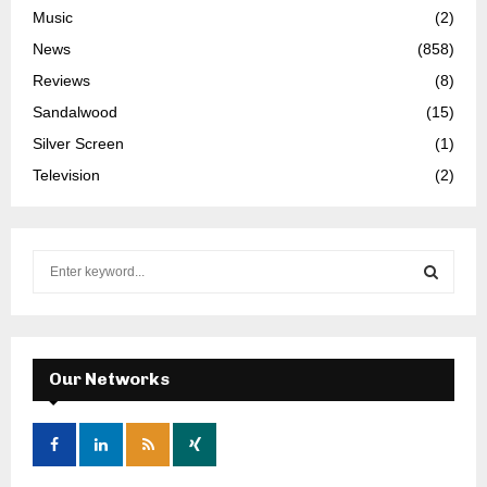
Music
(2)
News
(858)
Reviews
(8)
Sandalwood
(15)
Silver Screen
(1)
Television
(2)
S
e
a
S
r
c
E
h
Our Networks
f
A
o
r
R
: