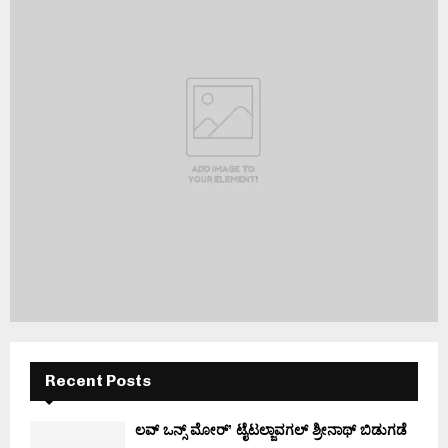
Recent Posts
ಲವ್ ಒನ್ಸ್ ಮೋರ್’ ಟೈಟಲ್ಜಾವಗಲ್ ಶ್ರೀನಾಥ್ ಬಿಡುಗಡೆ