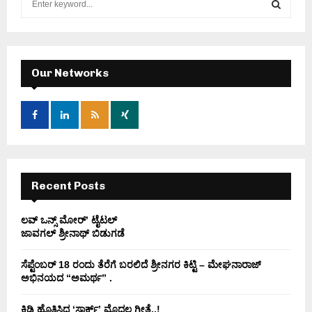
e
a
S
r
c
E
h
Our Networks
f
A
o
r
R
:
C
H
Recent Posts
ಲವ್ ಒನ್ಸ್ ಮೋರ್’ ಟೈಟಲ್
ಜಾವಗಲ್ ಶ್ರೀನಾಥ್ ಬಿಡುಗಡೆ
ಸೆಪ್ಟೆಂಬರ್ 18 ರಂದು ತೆರೆಗೆ ಬರಲಿದೆ ಶ್ರೀನಗರ ಕಿಟ್ಟಿ – ಮೇಘನಾರಾಜ್
ಅಭಿನಯದ “ಅಮರ್ಥ” .
ಕಿಡಿ‌‌ ಹೊತ್ತಿಸಿದ ‘ಸ್ಪಾರ್ಕ್’ ಮೊದಲ‌ ಗೀತೆ..!