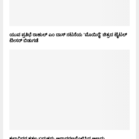
ಯುವ ಪ್ರತಿಭೆ ರಾಹುಲ್ ಎಂ ದಾಸ್ ನಟನೆಯ ‘ಮೊಯಿರೈ’ ಚಿತ್ರದ ಟೈಟಲ್
ಟೀಸರ್ ಬಿಡುಗಡೆ
ಕಲಾವಿದರ ಕತ್ತಲ ಬದುಕನ್ನು ಅನಾವರಣಗೊಳಿಸಿದ ಅಣ್ತಮ್ಮ…