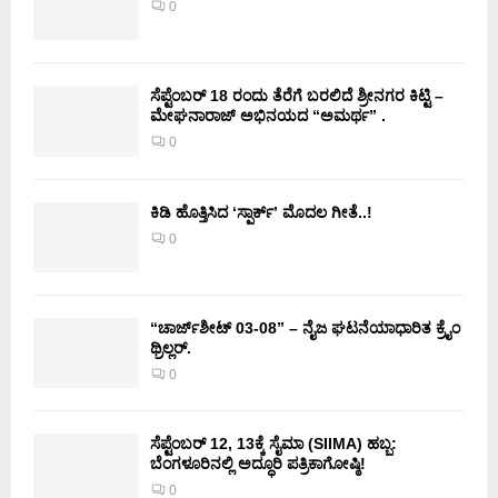
0
ಸೆಪ್ಟೆಂಬರ್ 18 ರಂದು ತೆರೆಗೆ ಬರಲಿದೆ ಶ್ರೀನಗರ ಕಿಟ್ಟಿ –
ಮೇಘನಾರಾಜ್ ಅಭಿನಯದ “ಅಮರ್ಥ” .
0
ಕಿಡಿ‌‌ ಹೊತ್ತಿಸಿದ ‘ಸ್ಪಾರ್ಕ್’ ಮೊದಲ‌ ಗೀತೆ..!
0
“ಚಾರ್ಜ್‌ಶೀಟ್ 03-08” – ನೈಜ ಘಟನೆಯಾಧಾರಿತ ಕ್ರೈಂ
ಥ್ರಿಲ್ಲರ್.
0
ಸೆಪ್ಟೆಂಬರ್ 12, 13ಕ್ಕೆ ಸೈಮಾ (SIIMA) ಹಬ್ಬ:
ಬೆಂಗಳೂರಿನಲ್ಲಿ ಅದ್ಧೂರಿ ಪತ್ರಿಕಾಗೋಷ್ಠಿ!
0