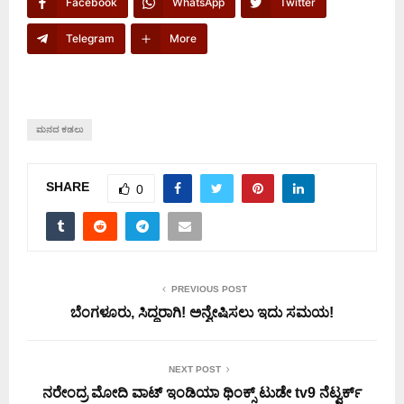
Facebook
WhatsApp
Twitter
Telegram
More
ಮನದ ಕಡಲು
SHARE
0
PREVIOUS POST
ಬೆಂಗಳೂರು, ಸಿದ್ಧರಾಗಿ! ಅನ್ವೇಷಿಸಲು ಇದು ಸಮಯ!
NEXT POST
ನರೇಂದ್ರ ಮೋದಿ ವಾಟ್ ಇಂಡಿಯಾ ಥಿಂಕ್ಸ್ ಟುಡೇ tv9 ನೆಟ್ವರ್ಕ್