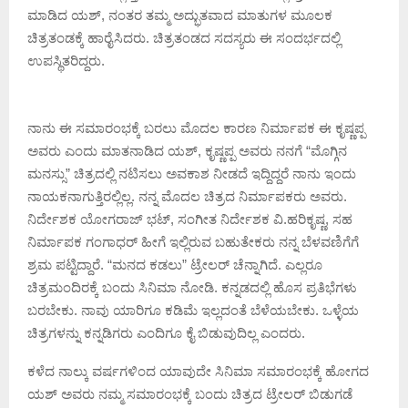
ಮಾಡಿದ ಯಶ್, ನಂತರ ತಮ್ಮ ಅದ್ಭುತವಾದ ಮಾತುಗಳ ಮೂಲಕ
ಚಿತ್ರತಂಡಕ್ಕೆ ಹಾರೈಸಿದರು. ಚಿತ್ರತಂಡದ ಸದಸ್ಯರು ಈ ಸಂದರ್ಭದಲ್ಲಿ
ಉಪಸ್ಥಿತರಿದ್ದರು.
ನಾನು ಈ ಸಮಾರಂಭಕ್ಕೆ ಬರಲು ಮೊದಲ ಕಾರಣ‌ ನಿರ್ಮಾಪಕ ಈ ಕೃಷ್ಣಪ್ಪ
ಅವರು ಎಂದು ಮಾತನಾಡಿದ ಯಶ್, ಕೃಷ್ಣಪ್ಪ ಅವರು ನನಗೆ “ಮೊಗ್ಗಿನ
ಮನಸ್ಸು” ಚಿತ್ರದಲ್ಲಿ ನಟಿಸಲು ಅವಕಾಶ ನೀಡದೆ ಇದ್ದಿದ್ದರೆ ನಾನು ಇಂದು
ನಾಯಕನಾಗುತ್ತಿರಲ್ಲಿಲ್ಲ. ನನ್ನ ಮೊದಲ ಚಿತ್ರದ ನಿರ್ಮಾಪಕರು ಅವರು.
ನಿರ್ದೇಶಕ ಯೋಗರಾಜ್ ಭಟ್, ಸಂಗೀತ ನಿರ್ದೇಶಕ ವಿ.ಹರಿಕೃಷ್ಣ, ಸಹ
ನಿರ್ಮಾಪಕ ಗಂಗಾಧರ್ ಹೀಗೆ ಇಲ್ಲಿರುವ ಬಹುತೇಕರು ನನ್ನ ಬೆಳವಣಿಗೆಗೆ
ಶ್ರಮ ಪಟ್ಟಿದ್ದಾರೆ. “ಮನದ ಕಡಲು” ಟ್ರೇಲರ್ ಚೆನ್ನಾಗಿದೆ. ಎಲ್ಲರೂ
ಚಿತ್ರಮಂದಿರಕ್ಕೆ ಬಂದು ಸಿನಿಮಾ ನೋಡಿ. ಕನ್ನಡದಲ್ಲಿ ಹೊಸ ಪ್ರತಿಭೆಗಳು
ಬರಬೇಕು. ನಾವು ಯಾರಿಗೂ ಕಡಿಮೆ ಇಲ್ಲದಂತೆ ಬೆಳೆಯಬೇಕು. ಒಳ್ಳೆಯ
ಚಿತ್ರಗಳನ್ನು ಕನ್ನಡಿಗರು ಎಂದಿಗೂ ಕೈ ಬಿಡುವುದಿಲ್ಲ ಎಂದರು.
ಕಳೆದ‌ ನಾಲ್ಕು ವರ್ಷಗಳಿಂದ ಯಾವುದೇ ಸಿನಿಮಾ ಸಮಾರಂಭಕ್ಕೆ ಹೋಗದ
ಯಶ್ ಅವರು ನಮ್ಮ ಸಮಾರಂಭಕ್ಕೆ ಬಂದು ಚಿತ್ರದ ಟ್ರೇಲರ್ ಬಿಡುಗಡೆ