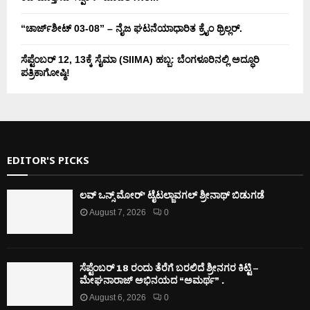
“ಚಾರ್ಜ್‌ಶೀಟ್ 03-08” – ನೈಜ ಘಟನೆಯಾಧಾರಿತ ಕ್ರೈಂ ಥ್ರಿಲ್ಲರ್.
ಸೆಪ್ಟೆಂಬರ್ 12, 13ಕ್ಕೆ ಸೈಮಾ (SIIMA) ಹಬ್ಬ: ಬೆಂಗಳೂರಿನಲ್ಲಿ ಅದ್ಧೂರಿ
ಪತ್ರಿಕಾಗೋಷ್ಠಿ!
EDITOR'S PICKS
ಲವ್ ಒನ್ಸ್ ಮೋರ್’ ಟೈಟಲ್ಜಾವಗಲ್ ಶ್ರೀನಾಥ್ ಬಿಡುಗಡೆ
August 7, 2026
0
ಸೆಪ್ಟೆಂಬರ್ 18 ರಂದು ತೆರೆಗೆ ಬರಲಿದೆ ಶ್ರೀನಗರ ಕಿಟ್ಟಿ –
ಮೇಘನಾರಾಜ್ ಅಭಿನಯದ “ಅಮರ್ಥ” .
August 6, 2026
0