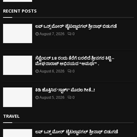
RECENT POSTS
ಲವ್ ಒನ್ಸ್ ಮೋರ್’ ಟೈಟಲ್ಜಾವಗಲ್ ಶ್ರೀನಾಥ್ ಬಿಡುಗಡೆ
August 7, 2026
0
ಸೆಪ್ಟೆಂಬರ್ 18 ರಂದು ತೆರೆಗೆ ಬರಲಿದೆ ಶ್ರೀನಗರ ಕಿಟ್ಟಿ –
ಮೇಘನಾರಾಜ್ ಅಭಿನಯದ “ಅಮರ್ಥ” .
August 6, 2026
0
ಕಿಡಿ‌‌ ಹೊತ್ತಿಸಿದ ‘ಸ್ಪಾರ್ಕ್’ ಮೊದಲ‌ ಗೀತೆ..!
August 5, 2026
0
TRAVEL
ಲವ್ ಒನ್ಸ್ ಮೋರ್’ ಟೈಟಲ್ಜಾವಗಲ್ ಶ್ರೀನಾಥ್ ಬಿಡುಗಡೆ