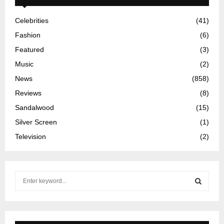
Celebrities
(41)
Fashion
(6)
Featured
(3)
Music
(2)
News
(858)
Reviews
(8)
Sandalwood
(15)
Silver Screen
(1)
Television
(2)
S
e
a
S
r
c
E