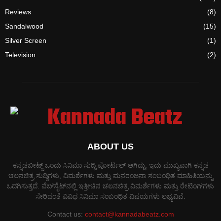
Reviews
(8)
Sandalwood
(15)
Silver Screen
(1)
Television
(2)
ABOUT US
ಕನ್ನಡಬೀಟ್ಜ್ ಒಂದು ಸಿನಿಮಾ ಸುದ್ದಿ ಪೋರ್ಟಲ್ ಆಗಿದ್ದು, ಇದು ಮುಖ್ಯವಾಗಿ ಕನ್ನಡ
ಚಲನಚಿತ್ರ ಸುದ್ದಿಗಳು, ವಿಮರ್ಶೆಗಳು ಮತ್ತು ಮನರಂಜನಾ ಸಂಬಂಧಿತ ಮಾಹಿತಿಯನ್ನು
ಒದಗಿಸುತ್ತದೆ. ವೆಬ್‌ಸೈಟ್‌ನಲ್ಲಿ ಇತ್ತೀಚಿನ ಚಲನಚಿತ್ರ ವಿಮರ್ಶೆಗಳು ಮತ್ತು ರೇಟಿಂಗ್‌ಗಳು
ಸೇರಿದಂತೆ ವಿವಿಧ ಸಿನಿಮಾ ಸಂಬಂಧಿತ ವಿಷಯಗಳು ಲಭ್ಯವಿವೆ.
Contact us:
contact@kannadabeatz.com