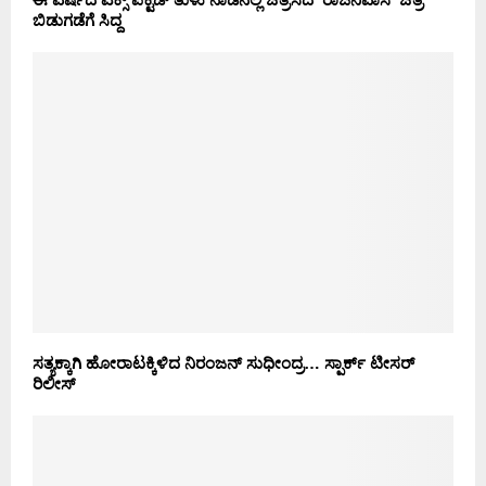
ಬಿಡುಗಡೆಗೆ ಸಿದ್ದ
ಸತ್ಯಕ್ಕಾಗಿ ಹೋರಾಟಕ್ಕಿಳಿದ ನಿರಂಜನ್ ಸುಧೀಂದ್ರ… ಸ್ಪಾರ್ಕ್ ಟೀಸರ್
ರಿಲೀಸ್