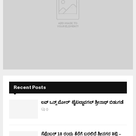
Recent Posts
ಲವ್ ಒನ್ಸ್ ಮೋರ್’ ಟೈಟಲ್ಜಾವಗಲ್ ಶ್ರೀನಾಥ್ ಬಿಡುಗಡೆ
0
ಸೆಪ್ಟೆಂಬರ್ 18 ರಂದು ತೆರೆಗೆ ಬರಲಿದೆ ಶ್ರೀನಗರ ಕಿಟ್ಟಿ –