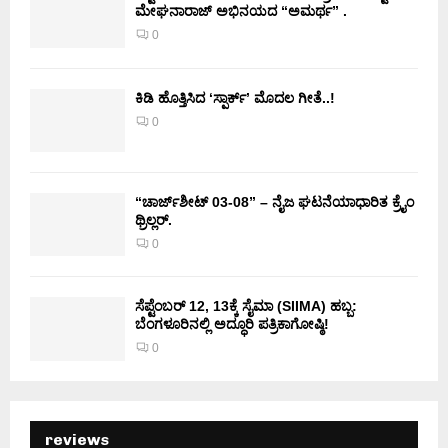
ಮೇಘನಾರಾಜ್ ಅಭಿನಯದ “ಅಮರ್ಥ” .
0
ಕಿಡಿ‌‌ ಹೊತ್ತಿಸಿದ ‘ಸ್ಪಾರ್ಕ್’ ಮೊದಲ‌ ಗೀತೆ..!
0
“ಚಾರ್ಜ್‌ಶೀಟ್ 03-08” – ನೈಜ ಘಟನೆಯಾಧಾರಿತ ಕ್ರೈಂ
ಥ್ರಿಲ್ಲರ್.
0
ಸೆಪ್ಟೆಂಬರ್ 12, 13ಕ್ಕೆ ಸೈಮಾ (SIIMA) ಹಬ್ಬ:
ಬೆಂಗಳೂರಿನಲ್ಲಿ ಅದ್ಧೂರಿ ಪತ್ರಿಕಾಗೋಷ್ಠಿ!
0
reviews