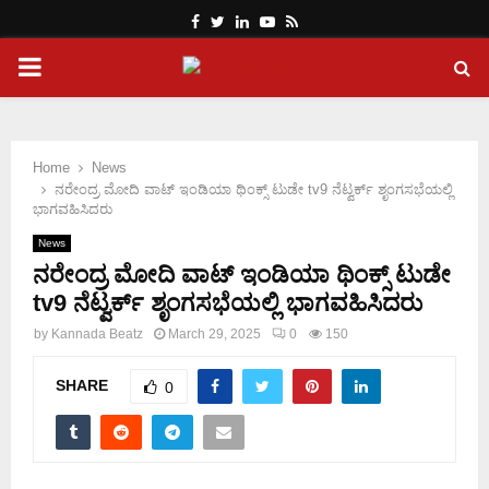
Facebook
Twitter
Linkedin
Youtube
Rss
PRIMARY
MENU
Home
News
ನರೇಂದ್ರ ಮೋದಿ ವಾಟ್ ಇಂಡಿಯಾ ಥಿಂಕ್ಸ್ ಟುಡೇ tv9 ನೆಟ್ವರ್ಕ್ ಶೃಂಗಸಭೆಯಲ್ಲಿ
ಭಾಗವಹಿಸಿದರು
News
ನರೇಂದ್ರ ಮೋದಿ ವಾಟ್ ಇಂಡಿಯಾ ಥಿಂಕ್ಸ್ ಟುಡೇ
tv9 ನೆಟ್ವರ್ಕ್ ಶೃಂಗಸಭೆಯಲ್ಲಿ ಭಾಗವಹಿಸಿದರು
by
Kannada Beatz
March 29, 2025
0
150
SHARE
0