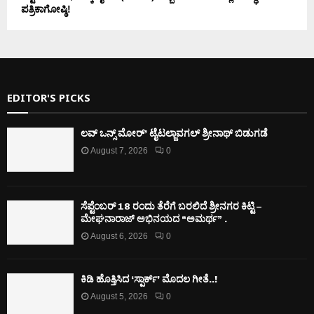
ಪತ್ರಿಕಾಗೋಷ್ಠಿ!
EDITOR'S PICKS
ಲವ್ ಒನ್ಸ್ ಮೋರ್’ ಟೈಟಲ್ಜಾವಗಲ್ ಶ್ರೀನಾಥ್ ಬಿಡುಗಡೆ
August 7, 2026
0
ಸೆಪ್ಟೆಂಬರ್ 18 ರಂದು ತೆರೆಗೆ ಬರಲಿದೆ ಶ್ರೀನಗರ ಕಿಟ್ಟಿ –
ಮೇಘನಾರಾಜ್ ಅಭಿನಯದ “ಅಮರ್ಥ” .
August 6, 2026
0
ಕಿಡಿ‌‌ ಹೊತ್ತಿಸಿದ ‘ಸ್ಪಾರ್ಕ್’ ಮೊದಲ‌ ಗೀತೆ..!
August 5, 2026
0