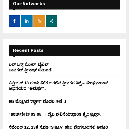
h
Our Networks
f
A
o
r
R
:
C
H
Recent Posts
ಲವ್ ಒನ್ಸ್ ಮೋರ್’ ಟೈಟಲ್
ಜಾವಗಲ್ ಶ್ರೀನಾಥ್ ಬಿಡುಗಡೆ
ಸೆಪ್ಟೆಂಬರ್ 18 ರಂದು ತೆರೆಗೆ ಬರಲಿದೆ ಶ್ರೀನಗರ ಕಿಟ್ಟಿ – ಮೇಘನಾರಾಜ್
ಅಭಿನಯದ “ಅಮರ್ಥ” .
ಕಿಡಿ‌‌ ಹೊತ್ತಿಸಿದ ‘ಸ್ಪಾರ್ಕ್’ ಮೊದಲ‌ ಗೀತೆ..!
“ಚಾರ್ಜ್‌ಶೀಟ್ 03-08” – ನೈಜ ಘಟನೆಯಾಧಾರಿತ ಕ್ರೈಂ ಥ್ರಿಲ್ಲರ್.
ಸೆಪ್ಟೆಂಬರ್ 12, 13ಕ್ಕೆ ಸೈಮಾ (SIIMA) ಹಬ್ಬ: ಬೆಂಗಳೂರಿನಲ್ಲಿ ಅದ್ಧೂರಿ