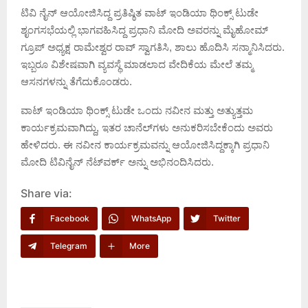
ಟಿವಿ ನೈನ್ ಆಯೋಜಿಸಿದ್ದ ಪ್ರತಿಷ್ಠಿತ ವಾಟ್ ಇಂಡಿಯಾ ಥಿಂಕ್ಸ್ ಟುಡೇ
ಶೃಂಗಸಭೆಯಲ್ಲಿ ಭಾಗವಹಿಸಿದ್ದ ಪ್ರಧಾನಿ ಮೋದಿ ಅವರನ್ನು ಮೈಹೋಮ್
ಗ್ರೂಪ್ ಅಧ್ಯಕ್ಷ ರಾಮೇಶ್ವರ ರಾವ್ ಸ್ವಾಗತಿಸಿ, ಶಾಲು ಹೊದಿಸಿ ಸನ್ಮಾನಿಸಿದರು.
ಇಬ್ಬರೂ ವಿಶೇಷವಾಗಿ ವ್ಯವಸ್ಥೆ ಮಾಡಲಾದ ವೇದಿಕೆಯ ಮೇಲೆ ತಮ್ಮ
ಆಸನಗಳನ್ನು ತೆಗೆದುಕೊಂಡರು.
ವಾಟ್ ಇಂಡಿಯಾ ಥಿಂಕ್ಸ್ ಟುಡೇ ಒಂದು ನವೀನ ಮತ್ತು ಅತ್ಯುತ್ತಮ
ಕಾರ್ಯಕ್ರಮವಾಗಿದ್ದು, ಇತರ ಚಾನೆಲ್‌ಗಳು ಅನುಕರಿಸಬೇಕೆಂದು ಅವರು
ಹೇಳಿದರು. ಈ ನವೀನ ಕಾರ್ಯಕ್ರಮವನ್ನು ಆಯೋಜಿಸಿದ್ದಕ್ಕಾಗಿ ಪ್ರಧಾನಿ
ಮೋದಿ ಟಿವಿನೈನ್ ನೆಟ್‌ವರ್ಕ್ ಅನ್ನು ಅಭಿನಂದಿಸಿದರು.
Share via:
Facebook
WhatsApp
Twitter
Telegram
More