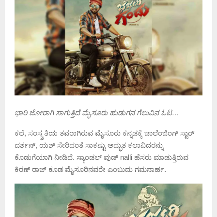
ಭಾರಿ ಜೋರಾಗಿ ಸಾಗುತ್ತಿದೆ ಮೈಸೂರು ಹುಡುಗನ ಗೆಲುವಿನ ಓಟ…
ಕಲೆ, ಸಂಸ್ಕ್ರತಿಯ ತವರಾಗಿರುವ ಮೈಸೂರು ಕನ್ನಡಕ್ಕೆ ಚಾಲೆಂಜಿಂಗ್ ಸ್ಟಾರ್
ದರ್ಶನ್, ಯಶ್ ಸೇರಿದಂತೆ ಸಾಕಷ್ಟು ಅದ್ಭುತ ಕಲಾವಿದರನ್ನು
ಕೊಡುಗೆಯಾಗಿ ನೀಡಿದೆ. ಸ್ಯಾಂಡಲ್ ವುಡ್ nalli ಹೆಸರು ಮಾಡುತ್ತಿರುವ
ಕಿರಣ್ ರಾಜ್ ಕೂಡ ಮೈಸೂರಿನವರೇ ಎಂಬುದು ಗಮನಾರ್ಹ.