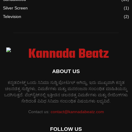
Silver Screen
(1)
Television
(2)
ABOUT US
ಕನ್ನಡಬೀಟ್ಜ್ ಒಂದು ಸಿನಿಮಾ ಸುದ್ದಿ ಪೋರ್ಟಲ್ ಆಗಿದ್ದು, ಇದು ಮುಖ್ಯವಾಗಿ ಕನ್ನಡ
ಚಲನಚಿತ್ರ ಸುದ್ದಿಗಳು, ವಿಮರ್ಶೆಗಳು ಮತ್ತು ಮನರಂಜನಾ ಸಂಬಂಧಿತ ಮಾಹಿತಿಯನ್ನು
ಒದಗಿಸುತ್ತದೆ. ವೆಬ್‌ಸೈಟ್‌ನಲ್ಲಿ ಇತ್ತೀಚಿನ ಚಲನಚಿತ್ರ ವಿಮರ್ಶೆಗಳು ಮತ್ತು ರೇಟಿಂಗ್‌ಗಳು
ಸೇರಿದಂತೆ ವಿವಿಧ ಸಿನಿಮಾ ಸಂಬಂಧಿತ ವಿಷಯಗಳು ಲಭ್ಯವಿವೆ.
Contact us:
contact@kannadabeatz.com
FOLLOW US