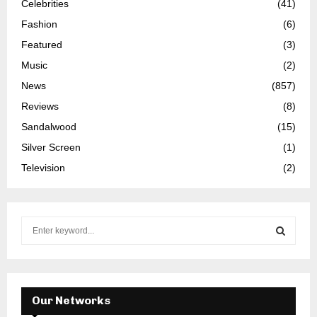
Celebrities
(41)
Fashion
(6)
Featured
(3)
Music
(2)
News
(857)
Reviews
(8)
Sandalwood
(15)
Silver Screen
(1)
Television
(2)
S
e
a
S
r
c
E
h
Our Networks
f
A