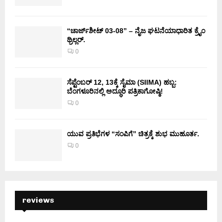
“ಚಾರ್ಜ್‌ಶೀಟ್ 03-08” – ನೈಜ ಘಟನೆಯಾಧಾರಿತ ಕ್ರೈಂ
ಥ್ರಿಲ್ಲರ್.
0
ಸೆಪ್ಟೆಂಬರ್ 12, 13ಕ್ಕೆ ಸೈಮಾ (SIIMA) ಹಬ್ಬ:
ಬೆಂಗಳೂರಿನಲ್ಲಿ ಅದ್ಧೂರಿ ಪತ್ರಿಕಾಗೋಷ್ಠಿ!
0
ಯುವ ಪ್ರತಿಭೆಗಳ “ಸಂಪಿಗೆ” ಚಿತ್ರಕ್ಕೆ ಶುಭ ಮುಹೂರ್ತ.
0
reviews