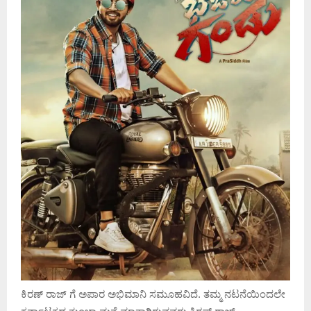
ಕಿರಣ್ ರಾಜ್ ಗೆ ಅಪಾರ ಅಭಿಮಾನಿ ಸಮೂಹವಿದೆ. ತಮ್ಮ ನಟನೆಯಿಂದಲೇ