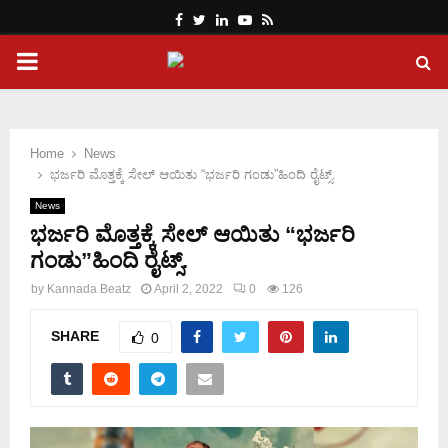
Facebook
Twitter
Linkedin
Youtube
Rss
PRIMARY
MENU
Home
News
ಭರ್ಜರಿ ಮೊತ್ತಕ್ಕೆ ಸೇಲ್ ಆಯಿತು “ಭರ್ಜರಿ ಗಂಡು”ಹಿಂದಿ ರೈಟ್ಸ್.
News
ಭರ್ಜರಿ ಮೊತ್ತಕ್ಕೆ ಸೇಲ್ ಆಯಿತು “ಭರ್ಜರಿ
ಗಂಡು”ಹಿಂದಿ ರೈಟ್ಸ್.
by
Kannada Beatz
April 2, 2022
0
126
SHARE
0