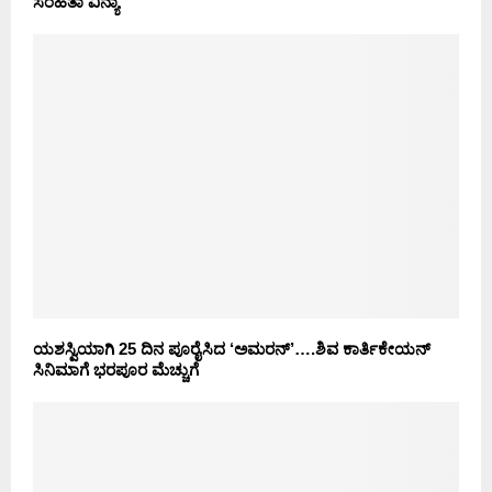
ಸಂಹಿತಾ ವಿನ್ಯಾ
ಯಶಸ್ವಿಯಾಗಿ 25 ದಿನ ಪೂರೈಸಿದ ‘ಅಮರನ್’….ಶಿವ ಕಾರ್ತಿಕೇಯನ್
ಸಿನಿಮಾಗೆ ಭರಪೂರ ಮೆಚ್ಚುಗೆ