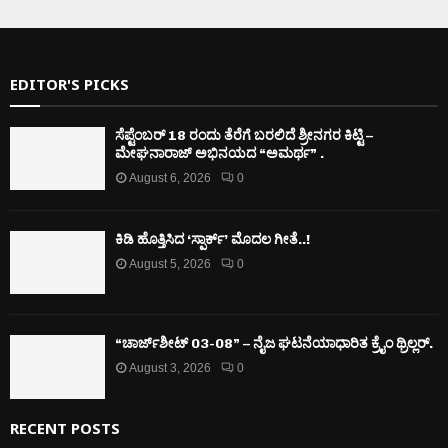
EDITOR'S PICKS
ಸೆಪ್ಟೆಂಬರ್ 18 ರಂದು ತೆರೆಗೆ ಬರಲಿದೆ ಶ್ರೀನಗರ ಕಿಟ್ಟಿ –
ಮೇಘನಾರಾಜ್ ಅಭಿನಯದ “ಅಮರ್ಥ” .
August 6, 2026
0
ಕಿಡಿ‌‌ ಹೊತ್ತಿಸಿದ ‘ಸ್ಪಾರ್ಕ್’ ಮೊದಲ‌ ಗೀತೆ..!
August 5, 2026
0
“ಚಾರ್ಜ್‌ಶೀಟ್ 03-08” – ನೈಜ ಘಟನೆಯಾಧಾರಿತ ಕ್ರೈಂ ಥ್ರಿಲ್ಲರ್.
August 3, 2026
0
RECENT POSTS