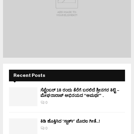
Recent Posts
ಸೆಪ್ಟೆಂಬರ್ 18 ರಂದು ತೆರೆಗೆ ಬರಲಿದೆ ಶ್ರೀನಗರ ಕಿಟ್ಟಿ –
ಮೇಘನಾರಾಜ್ ಅಭಿನಯದ “ಅಮರ್ಥ” .
0
ಕಿಡಿ‌‌ ಹೊತ್ತಿಸಿದ ‘ಸ್ಪಾರ್ಕ್’ ಮೊದಲ‌ ಗೀತೆ..!
0