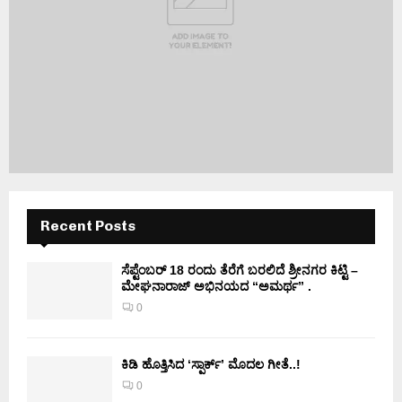
Recent Posts
ಸೆಪ್ಟೆಂಬರ್ 18 ರಂದು ತೆರೆಗೆ ಬರಲಿದೆ ಶ್ರೀನಗರ ಕಿಟ್ಟಿ –
ಮೇಘನಾರಾಜ್ ಅಭಿನಯದ “ಅಮರ್ಥ” .
0
ಕಿಡಿ‌‌ ಹೊತ್ತಿಸಿದ ‘ಸ್ಪಾರ್ಕ್’ ಮೊದಲ‌ ಗೀತೆ..!
0