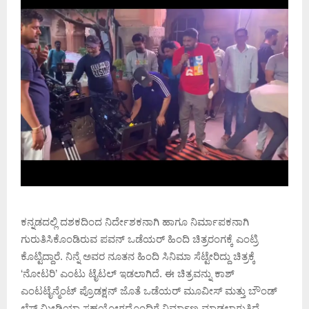
ಕನ್ನಡದಲ್ಲಿ ದಶಕದಿಂದ ನಿರ್ದೇಶಕನಾಗಿ ಹಾಗೂ ನಿರ್ಮಾಪಕನಾಗಿ
ಗುರುತಿಸಿಕೊಂಡಿರುವ ಪವನ್ ಒಡೆಯರ್ ಹಿಂದಿ ಚಿತ್ರರಂಗಕ್ಕೆ ಎಂಟ್ರಿ
ಕೊಟ್ಟಿದ್ದಾರೆ. ನಿನ್ನೆ ಅವರ ನೂತನ ಹಿಂದಿ ಸಿನಿಮಾ ಸೆಟ್ಟೇರಿದ್ದು ಚಿತ್ರಕ್ಕೆ
‘ನೋಟರಿ’ ಎಂಟು ಟೈಟಲ್ ಇಡಲಾಗಿದೆ. ಈ ಚಿತ್ರವನ್ನು ಕಾಶ್
ಎಂಟಟೈನ್ಮೆಂಟ್ ಪ್ರೊಡಕ್ಷನ್ ಜೊತೆ ಒಡೆಯರ್ ಮೂವೀಸ್ ಮತ್ತು ಬೌಂಡ್
ಲೆಸ್ ಮೀಡಿಯಾ ಸಹಯೋಗದೊಂದಿಗೆ ನಿರ್ಮಾಣ ಮಾಡಲಾಗುತ್ತಿದೆ.