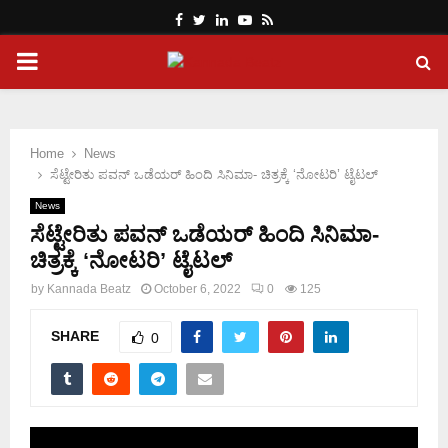
Facebook
Twitter
Linkedin
Youtube
Rss
PRIMARY
MENU
Home
News
ಸೆಟ್ಟೇರಿತು ಪವನ್ ಒಡೆಯರ್ ಹಿಂದಿ ಸಿನಿಮಾ- ಚಿತ್ರಕ್ಕೆ ‘ನೋಟರಿ’ ಟೈಟಲ್
News
ಸೆಟ್ಟೇರಿತು ಪವನ್ ಒಡೆಯರ್ ಹಿಂದಿ ಸಿನಿಮಾ-
ಚಿತ್ರಕ್ಕೆ ‘ನೋಟರಿ’ ಟೈಟಲ್
by
Kannada Beatz
October 6, 2022
0
125
SHARE
0