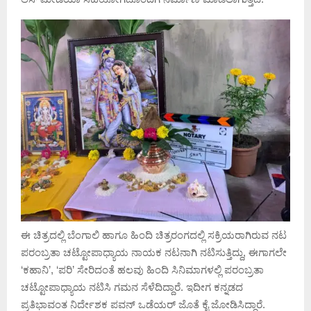
ಈ ಚಿತ್ರದಲ್ಲಿ ಬೆಂಗಾಲಿ ಹಾಗೂ ಹಿಂದಿ ಚಿತ್ರರಂಗದಲ್ಲಿ ಸಕ್ರಿಯರಾಗಿರುವ ನಟ
ಪರಂಬ್ರತಾ ಚಟ್ಟೋಪಾಧ್ಯಾಯ ನಾಯಕ ನಟನಾಗಿ ನಟಿಸುತ್ತಿದ್ದು, ಈಗಾಗಲೇ
‘ಕಹಾನಿ’, ‘ಪರಿ’ ಸೇರಿದಂತೆ ಹಲವು ಹಿಂದಿ ಸಿನಿಮಾಗಳಲ್ಲಿ ಪರಂಬ್ರತಾ
ಚಟ್ಟೋಪಾಧ್ಯಾಯ ನಟಿಸಿ ಗಮನ ಸೆಳೆದಿದ್ದಾರೆ. ಇದೀಗ ಕನ್ನಡದ
ಪ್ರತಿಭಾವಂತ ನಿರ್ದೇಶಕ ಪವನ್ ಒಡೆಯರ್ ಜೊತೆ ಕೈ ಜೋಡಿಸಿದ್ದಾರೆ.