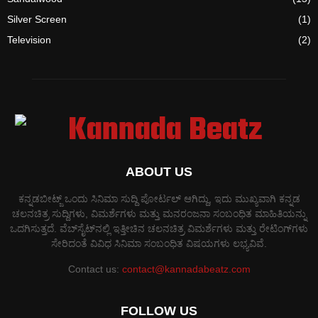
Silver Screen
(1)
Television
(2)
ABOUT US
ಕನ್ನಡಬೀಟ್ಜ್ ಒಂದು ಸಿನಿಮಾ ಸುದ್ದಿ ಪೋರ್ಟಲ್ ಆಗಿದ್ದು, ಇದು ಮುಖ್ಯವಾಗಿ ಕನ್ನಡ
ಚಲನಚಿತ್ರ ಸುದ್ದಿಗಳು, ವಿಮರ್ಶೆಗಳು ಮತ್ತು ಮನರಂಜನಾ ಸಂಬಂಧಿತ ಮಾಹಿತಿಯನ್ನು
ಒದಗಿಸುತ್ತದೆ. ವೆಬ್‌ಸೈಟ್‌ನಲ್ಲಿ ಇತ್ತೀಚಿನ ಚಲನಚಿತ್ರ ವಿಮರ್ಶೆಗಳು ಮತ್ತು ರೇಟಿಂಗ್‌ಗಳು
ಸೇರಿದಂತೆ ವಿವಿಧ ಸಿನಿಮಾ ಸಂಬಂಧಿತ ವಿಷಯಗಳು ಲಭ್ಯವಿವೆ.
Contact us:
contact@kannadabeatz.com
FOLLOW US