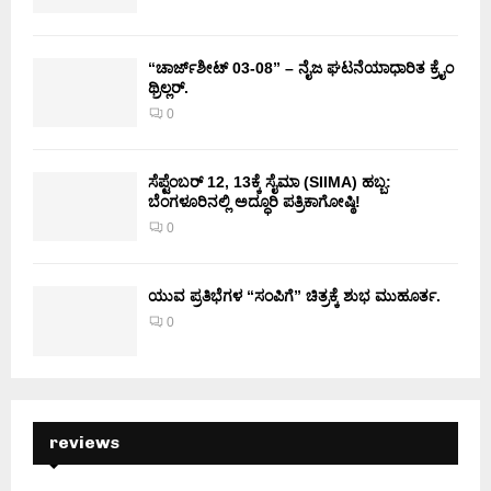
“ಚಾರ್ಜ್‌ಶೀಟ್ 03-08” – ನೈಜ ಘಟನೆಯಾಧಾರಿತ ಕ್ರೈಂ
ಥ್ರಿಲ್ಲರ್.
0
ಸೆಪ್ಟೆಂಬರ್ 12, 13ಕ್ಕೆ ಸೈಮಾ (SIIMA) ಹಬ್ಬ:
ಬೆಂಗಳೂರಿನಲ್ಲಿ ಅದ್ಧೂರಿ ಪತ್ರಿಕಾಗೋಷ್ಠಿ!
0
ಯುವ ಪ್ರತಿಭೆಗಳ “ಸಂಪಿಗೆ” ಚಿತ್ರಕ್ಕೆ ಶುಭ ಮುಹೂರ್ತ.
0
reviews