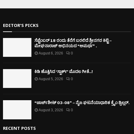
EDITOR'S PICKS
ಸೆಪ್ಟೆಂಬರ್ 18 ರಂದು ತೆರೆಗೆ ಬರಲಿದೆ ಶ್ರೀನಗರ ಕಿಟ್ಟಿ –
ಮೇಘನಾರಾಜ್ ಅಭಿನಯದ “ಅಮರ್ಥ” .
August 6, 2026
0
ಕಿಡಿ‌‌ ಹೊತ್ತಿಸಿದ ‘ಸ್ಪಾರ್ಕ್’ ಮೊದಲ‌ ಗೀತೆ..!
August 5, 2026
0
“ಚಾರ್ಜ್‌ಶೀಟ್ 03-08” – ನೈಜ ಘಟನೆಯಾಧಾರಿತ ಕ್ರೈಂ ಥ್ರಿಲ್ಲರ್.
August 3, 2026
0
RECENT POSTS