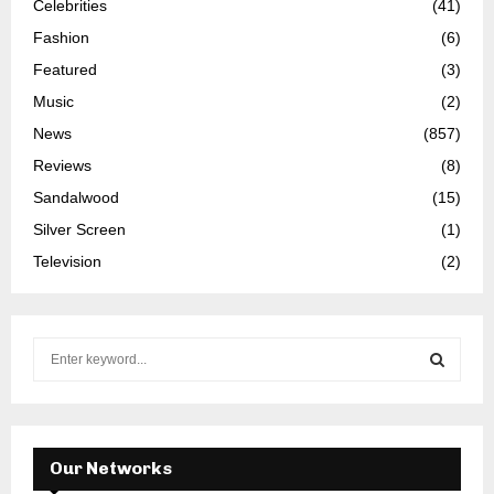
Celebrities
(41)
Fashion
(6)
Featured
(3)
Music
(2)
News
(857)
Reviews
(8)
Sandalwood
(15)
Silver Screen
(1)
Television
(2)
S
e
a
S
r
c
E
h
Our Networks
f
A