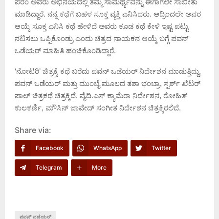
ಪರಂ ಅವರು ಅಭಿನಯದಲ್ಲಿ ತಮ್ಮ ಸಾಮರ್ಥ್ಯವನ್ನು ಈಗಾಗಲೇ ಸಾಬೀತು
ಮಾಡಿದ್ದಾರೆ. ನನ್ನ ಕಥೆಗೆ ಬಹಳ ಸೂಕ್ತ ವ್ಯಕ್ತಿ ಎನಿಸಿದರು. ಆದ್ರಿಂದಲೇ ಅವರ
ಆಯ್ಕೆ ಸೂಕ್ತ ಎನಿಸಿ ಕಥೆ ಹೇಳಿದೆ ಅವರು ಕೂಡ ಕಥೆ ಕೇಳಿ ಇಷ್ಟ ಪಟ್ಟು
ನಟಿಸಲು ಒಪ್ಪಿಕೊಂಡ್ರು ಎಂದು ಚಿತ್ರದ ನಾಯಕನ ಆಯ್ಕೆ ಬಗ್ಗೆ ಪವನ್
ಒಡೆಯರ್ ಮಾಹಿತಿ ಹಂಚಿಕೊಂಡಿದ್ದಾರೆ.
‘ನೋಟರಿ’ ಚಿತ್ರಕ್ಕೆ ಕಥೆ ಬರೆದು ಪವನ್ ಒಡೆಯರ್ ನಿರ್ದೇಶನ ಮಾಡುತ್ತಿದ್ದು,
ಪವನ್ ಒಡೆಯರ್ ಮತ್ತು ಮುಂಬೈ ಮೂಲದ ತಶಾ ಭಂಬ್ರಾ, ಸ್ಪರ್ಶ್ ಖೆಟರ್
ಪಾಲ್ ಚಿತ್ರಕಥೆ ಚಿತ್ರಕ್ಕಿದೆ. ವೈದಿ.ಎಸ್ ಕ್ಯಾಮೆರಾ ನಿರ್ದೇಶನ, ರೋಹಿತ್
ಕುಲಕರ್ಣಿ, ಮೌಸಿನ್ ಜಾವೇದ್ ಸಂಗೀತ ನಿರ್ದೇಶನ ಚಿತ್ರಕ್ಕಿರಲಿದೆ.
Share via:
Facebook
WhatsApp
Twitter
Telegram
More
ಪವನ್ ವಡೆಯರ್