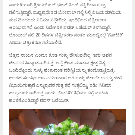
ನಾಯಕಿಯಾಗಿ ಕ್ರಿಕೆಟರ್ ಹರ್ ಭಜನ್ ಸಿಂಗ್ ಪತ್ನಿ ಗೀತಾ ಬಸ್ರಾ
ನಟಿಸುತ್ತಿದ್ದಾರೆ. ಮಧ್ಯಪ್ರದೇಶದ ಭೋಪಾಲ್ ನಲ್ಲಿ ನಿನ್ನೆ ವಿಜಯದಶಮಿಯ
ಶುಭ ದಿನದಂದು ಸಿನಿಮಾ ಸೆಟ್ಟೇರಿದ್ದು, ಇಂದಿನಿಂದ ಚಿತ್ರೀಕರಣ
ಆರಂಭವಾಗಿದೆ ಎಂದು ನಿರ್ದೇಶಕ ಪವನ್ ಒಡೆಯರ್ ತಿಳಿಸಿದ್ದಾರೆ.
ಭೋಪಾಲ್ ನಲ್ಲಿ 20 ದಿನಗಳ ಚಿತ್ರೀಕರಣ ನಂತರ ಮುಂಬೈನಲ್ಲಿ ‘ನೋಟರಿ’
ಸಿನಿಮಾ ಚಿತ್ರೀಕರಣ ನಡೆಯಲಿದೆ.
ಚಿತ್ರದ ನಾಯಕ ಎಂದೂ ಕೂಡ ಸುಳ್ಳು ಹೇಳುವುದಿಲ್ಲ. ಇದು ಅವನ
ಜೀವನದ ಸಿದ್ದಾಂತವಾಗಿರುತ್ತೆ. ಆದ್ರೆ ಕೆಲಸ ಮಾಡುವ ಕ್ಷೇತ್ರ ನಿತ್ಯ
ಒಂದಿಲ್ಲೊಂದು ಸುಳ್ಳು ಹೇಳುವಂತ ಪರಿಸ್ಥಿತಿಯನ್ನು ತಂದೊಡ್ಡುತ್ತಿರುತ್ತೆ.
ಅಂತಹ ಸಂದರ್ಭಗಳು ಎದುರಾದಾಗ ಆತ ಸುಳ್ಳು ಹೇಳದೇ ಅದನ್ನು ಹೇಗೆ
ನಿಭಾಯಿಸುತ್ತಾನೆ ಎನ್ನುವುದರ ಸುತ್ತ ಕಥೆ ಸುತ್ತಲಿದ್ದು, ಇಡೀ ಸಿನಿಮಾ
ಹಾಸ್ಯಮಯವಾಗಿರುತ್ತೆ ಎಂದು ‘ನೋಟರಿ’ ಸಿನಿಮಾ ಬಗ್ಗೆ ಮಾಹಿತಿ
ಹಂಚಿಕೊಂಡಿದ್ದಾರೆ ಪವನ್ ಒಡೆಯರ್.