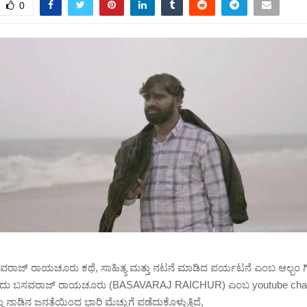
0
ಸವರಾಜ್ ರಾಯಚೂರು ಕಥೆ, ಸಾಹಿತ್ಯ ಮತ್ತು ನಟನೆ ಮಾಡಿದ ಪರ್ಯಟನೆ ಎಂಬ ಆಲ್ಬಂ 
ಂದು ಬಸವರಾಜ್ ರಾಯಚೂರು (BASAVARAJ RAICHUR) ಎಂಬ youtube channe
 ನಾಡಿನ ಜನತೆಯಿಂದ ಭಾರಿ ಮೆಚ್ಚುಗೆ ಪಡೆದುಕೊಳ್ಳುತ್ತಿದೆ,