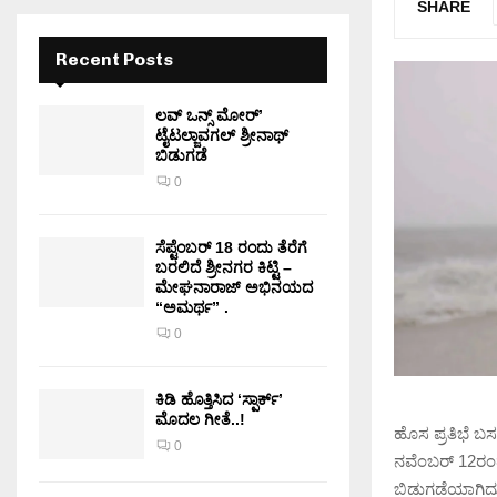
SHARE
Recent Posts
ಲವ್ ಒನ್ಸ್ ಮೋರ್’
ಟೈಟಲ್ಜಾವಗಲ್ ಶ್ರೀನಾಥ್
ಬಿಡುಗಡೆ
0
ಸೆಪ್ಟೆಂಬರ್ 18 ರಂದು ತೆರೆಗೆ
ಬರಲಿದೆ ಶ್ರೀನಗರ ಕಿಟ್ಟಿ –
ಮೇಘನಾರಾಜ್ ಅಭಿನಯದ
“ಅಮರ್ಥ” .
0
ಕಿಡಿ‌‌ ಹೊತ್ತಿಸಿದ ‘ಸ್ಪಾರ್ಕ್’
ಮೊದಲ‌ ಗೀತೆ..!
ಹೊಸ ಪ್ರತಿಭೆ ಬ
0
ನವೆಂಬರ್ 12ರ
ಬಿಡುಗಡೆಯಾಗಿದ್ದು