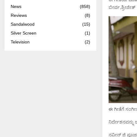
News
(858)
ಬೀರ್ವ,ಶ್ರೀಜೀತ
Reviews
(8)
Sandalwood
(15)
Silver Screen
(1)
Television
(2)
ಈ ಗೀತೆಗೆ ಸಂಗೀ
ನಿರ್ದೇಶನವನ್ನು
ನವೀನ್ ಜಿ ಪೂಜಾ