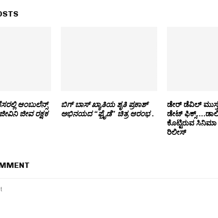
OSTS
ಹೆಸರಲ್ಲಿ ಆಂಬುಲೆನ್ಸ್
ಬಿಗ್ ಬಾಸ್ ಖ್ಯಾತಿಯ ಶೃತಿ ಪ್ರಕಾಶ್
ಡೇರ್ ಡೆವಿಲ್ ಮುಸ್ತ
ವಿನಿ ಜೀವ ರಕ್ಷಕ
ಅಭಿನಯದ “ಫ್ರೈಡೆ” ಚಿತ್ರ ಆರಂಭ
.
ಡೇಟ್ ಫಿಕ್ಸ್….ಡಾಲ
ಕೊಟ್ಟಿರುವ ಸಿನಿಮಾ 
ರಿಲೀಸ್
OMMENT