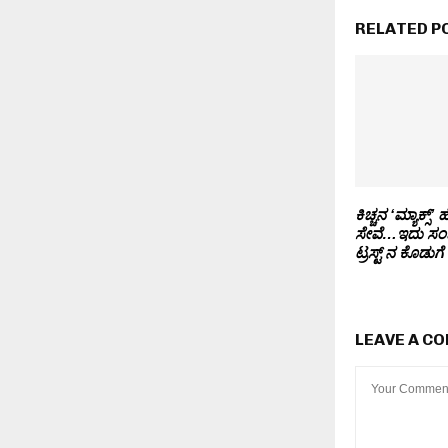
RELATED P
ಕಿಚ್ಚನ ‘ಮ್ಯಾಕ್ಸ್’ 
ಸೇವೆ…ಇದು ಸಂಜೀ
ಟ್ರಸ್ಟ್ ನ ಕೊಡುಗೆ
LEAVE A C