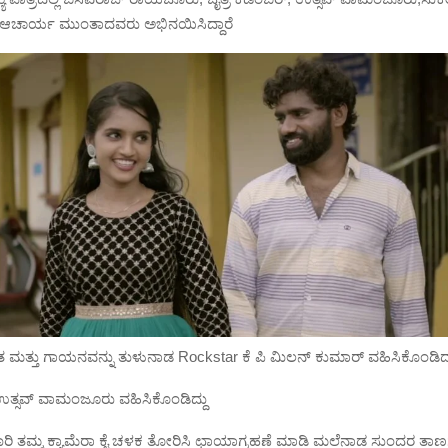
್ ಆಚಾರ್ಯ ಮುಂತಾದವರು ಅಭಿನಯಿಸಿದ್ದಾರೆ
ತ ಮತ್ತು ಗಾಯನವನ್ನು ತುಳುನಾಡ Rockstar ಕೆ ಪಿ ಮಿಲನ್ ಕುಮಾರ್ ವಹಿಸಿಕೊಂಡಿದ್ದ
 ಉತ್ಸವ್ ವಾಮಂಜೂರು ವಹಿಸಿಕೊಂಡಿದ್ದು
ರಿ ತಮ್ಮ ಕ್ಯಾಮೆರಾ ಕೈ ಚಳಕ ತೋರಿಸಿ ಛಾಯಾಗ್ರಹಣೆ ಮಾಡಿ ಮಲೆನಾಡ ಸುಂದರ ತಾಣಗಳಲ್