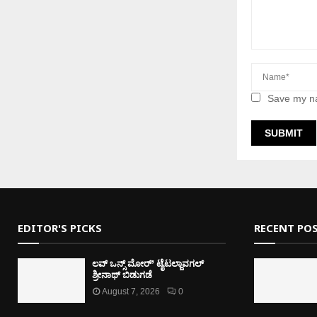
Save my na
EDITOR'S PICKS
RECENT PO
ಲವ್ ಒನ್ಸ್ ಮೋರ್’ ಟೈಟಲ್ಜಾವಗಲ್
ಶ್ರೀನಾಥ್ ಬಿಡುಗಡೆ
August 7, 2026
0