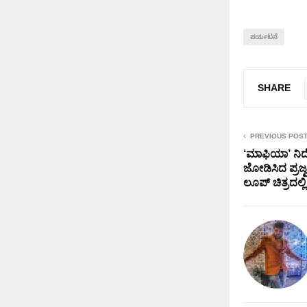
ಪರ್ಯಟನೆ
SHARE
PREVIOUS POS
‘ಮಾಫಿಯಾ’ ನಿರ್
ಜೋಡಿಸಿದ ಪ್ರಜ
ಲೂಪ್ ಚಿತ್ರದಲ್ಲಿ 