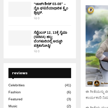
“ಚಾರ್ಜ್‌ಶೀಟ್ 03-08” –
ನೈಜ ಘಟನೆಯಾಧಾರಿತ ಕ್ರೈಂ
ಥ್ರಿಲ್ಲರ್.
0
ಸೆಪ್ಟೆಂಬರ್ 12, 13ಕ್ಕೆ ಸೈಮಾ
(SIIMA) ಹಬ್ಬ:
ಬೆಂಗಳೂರಿನಲ್ಲಿ ಅದ್ಧೂರಿ
ಪತ್ರಿಕಾಗೋಷ್ಠಿ!
0
reviews
Celebrities
(41)
ಈ ಗೀತೆಯನ್ನು d
Fashion
(6)
ಕಾರ್ಯಕಾರಿ ನಿರ್
Featured
(3)
Music
(2)
ಈ ಗೀತೆಯ ಮುಖ್ಯ