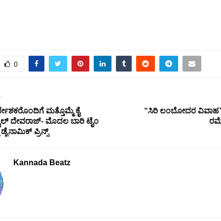
0
T
ದೇಶಕರೊಂದಿಗೆ ಮತ್ತೊಮ್ಮೆ ಕೈ
“ಸಿರಿ ಲಂಬೋದರ ವಿವಾಹ”ಕ
್ವಲ್ ದೇವರಾಜ್- ಮೊದಲ ಬಾರಿ ಟೈಂ
ರಮ
ಡೈನಾಮಿಕ್ ಪ್ರಿನ್ಸ್
Kannada Beatz