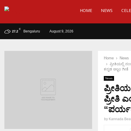
HOME
NEWS
CELE
C
Bengaluru
August 9, 2026
27.2
Home
News
ಪ್ರೀತಿಯಲ್ಲಿ ನ
ಕನ್ನಡ ಆಲ್ಬಂ ಗೀತೆ
News
ಪ್ರೀತಿಯಲ
ಪ್ರೀತಿ 
“ಪರ್ಯಟ
by
Kannada Bea