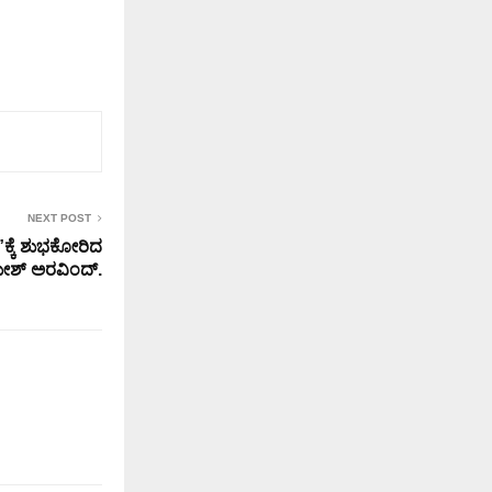
NEXT POST
್ಕೆ ಶುಭಕೋರಿದ
ೇಶ್ ಅರವಿಂದ್.