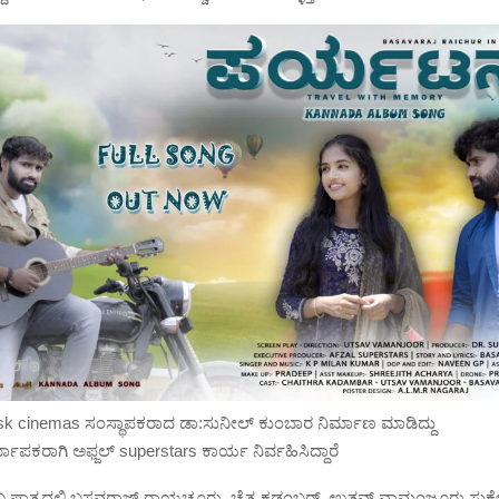
sk cinemas ಸಂಸ್ಥಾಪಕರಾದ ಡಾ:ಸುನೀಲ್ ಕುಂಬಾರ ನಿರ್ಮಾಣ ಮಾಡಿದ್ದು
ಮಾಪಕರಾಗಿ ಅಫ್ಜಲ್ superstars ಕಾರ್ಯ ನಿರ್ವಹಿಸಿದ್ದಾರೆ
 ಪಾತ್ರದಲ್ಲಿ ಬಸವರಾಜ್ ರಾಯಚೂರು, ಚೈತ್ರ ಕಡಂಬರ್, ಉತ್ಸವ್ ವಾಮಂಜೂರು,ಸುಕ