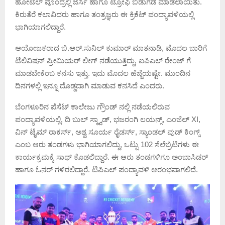
ಹೋಟೆಲ್ ವೊಂದ್ರಲ್ಲಿ ಜೆರ್ಸಿ ಹಾಗೂ ಟ್ರೋಫಿ ಬಿಡುಗಡೆ ಮಾಡಲಾಯಿತು.
ಕಿರುತೆರೆ ಕಲಾವಿದರು ಹಾಗೂ ತಂತ್ರಜ್ಞರು ಈ ಕ್ರಿಕೆಟ್ ಪಂದ್ಯಾವಳಿಯಲ್ಲಿ
ಭಾಗಿಯಾಗಲಿದ್ದಾರೆ.
ಆಯೋಜಕರಾದ ಬಿ.ಆರ್.ಸುನಿಲ್ ಕುಮಾರ್ ಮಾತನಾಡಿ, ಮೊದಲ ಬಾರಿಗೆ
ಟೆಲಿವಿಷನ್ ಪ್ರೀಮಿಯರ್ ಲೀಗ್ ನಡೆಯುತ್ತಿದ್ದು, ಐಪಿಎಲ್ ರೇಂಜ್ ಗೆ
ಮಾಡಬೇಕೆಂಬ ಕನಸು ಇತ್ತು. ಇದು ಮೊದಲ ಹೆಜ್ಜೆಯಷ್ಟೇ. ಮುಂದಿನ
ದಿನಗಳಲ್ಲಿ ಇನ್ನೂ ದೊಡ್ಡದಾಗಿ ಮಾಡುವ ಕನಸಿದೆ ಎಂದರು.
ಬೆಂಗಳೂರಿನ ಪೆಸೆಟ್ ಕಾಲೇಜು ಗ್ರೌಂಡ್ ನಲ್ಲಿ ನಡೆಯಲಿರುವ
ಪಂದ್ಯಾವಳಿಯಲ್ಲಿ, ದಿ ಬುಲ್ ಸ್ಕ್ವಾಡ್, ಭಜರಂಗಿ ಲಯನ್ಸ್, ಎಂಜೆಲ್ XI,
ವಿನ್ ಟೈಮ್ ರಾಕರ್ಸ್, ಅಶ್ವ ಸೂರ್ಯ ರೈಡರ್ಸ್, ಸ್ಯಾಂಡಲ್ ವುಡ್ ಕಿಂಗ್ಸ್
ಎಂಬ ಆರು ತಂಡಗಳು ಭಾಗಿಯಾಗಲಿದ್ದು, ಒಟ್ಟು 102 ಸೆಲೆಬ್ರಿಟಿಗಳು ಈ
ಕಾರ್ಯಕ್ರಮಕ್ಕೆ ಸಾಥ್ ಕೊಡಲಿದ್ದಾರೆ. ಈ ಆರು ತಂಡಗಳಿಗೂ ಅಂಬಾಸಿಡರ್
ಹಾಗೂ ಓನರ್ ಗಳಿರಲಿದ್ದಾರೆ. ಟಿಪಿಎಲ್ ಪಂದ್ಯಾವಳಿ ಆರಂಭವಾಗಲಿದೆ.