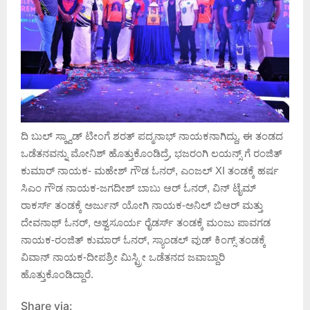
ದಿ ಬುಲ್ ಸ್ಕ್ವಾಡ್ ಟೀಂಗೆ ಶರತ್ ಪದ್ಮನಾಭ್ ನಾಯಕನಾಗಿದ್ದು, ಈ ತಂಡದ
ಒಡೆತನವನ್ನು ಮೋನಿಶ್ ಹೊತ್ತುಕೊಂಡಿದ್ರೆ, ಭಜರಂಗಿ ಲಯನ್ಸ್ ಗೆ ರಂಜಿತ್
ಕುಮಾರ್ ನಾಯಕ- ಮಹೇಶ್ ಗೌಡ ಓನರ್, ಎಂಜಲ್ XI ತಂಡಕ್ಕೆ ಹರ್ಷ
ಸಿಎಂ ಗೌಡ ನಾಯಕ-ಜಗದೀಶ್ ಬಾಬು ಆರ್ ಓನರ್, ವಿನ್ ಟೈಮ್
ರಾಕರ್ಸ್ ತಂಡಕ್ಕೆ ಅರ್ಜುನ್ ಯೋಗಿ ನಾಯಕ-ಅನಿಲ್ ಬಿಆರ್ ಮತ್ತು
ದೇವನಾಥ್ ಓನರ್, ಅಶ್ವಸೂರ್ಯ ರೈಡರ್ಸ್ ತಂಡಕ್ಕೆ ಮಂಜು ಪಾವಗಡ
ನಾಯಕ-ರಂಜಿತ್ ಕುಮಾರ್ ಓನರ್, ಸ್ಯಾಂಡಲ್ ವುಡ್ ಕಿಂಗ್ಸ್ ತಂಡಕ್ಕೆ
ವಿವಾನ್ ನಾಯಕ-ದೀಪಶ್ರೀ ಮಿಸ್ಟ್ರೀ ಒಡೆತನದ ಜವಾಬ್ದಾರಿ
ಹೊತ್ತುಕೊಂಡಿದ್ದಾರೆ.
Share via: