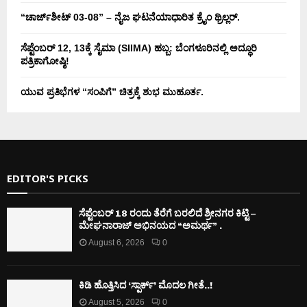
“ಚಾರ್ಜ್‌ಶೀಟ್ 03-08” – ನೈಜ ಘಟನೆಯಾಧಾರಿತ ಕ್ರೈಂ ಥ್ರಿಲ್ಲರ್.
ಸೆಪ್ಟೆಂಬರ್ 12, 13ಕ್ಕೆ ಸೈಮಾ (SIIMA) ಹಬ್ಬ: ಬೆಂಗಳೂರಿನಲ್ಲಿ ಅದ್ಧೂರಿ
ಪತ್ರಿಕಾಗೋಷ್ಠಿ!
ಯುವ ಪ್ರತಿಭೆಗಳ “ಸಂಪಿಗೆ” ಚಿತ್ರಕ್ಕೆ ಶುಭ ಮುಹೂರ್ತ.
EDITOR'S PICKS
ಸೆಪ್ಟೆಂಬರ್ 18 ರಂದು ತೆರೆಗೆ ಬರಲಿದೆ ಶ್ರೀನಗರ ಕಿಟ್ಟಿ –
ಮೇಘನಾರಾಜ್ ಅಭಿನಯದ “ಅಮರ್ಥ” .
August 6, 2026
0
ಕಿಡಿ‌‌ ಹೊತ್ತಿಸಿದ ‘ಸ್ಪಾರ್ಕ್’ ಮೊದಲ‌ ಗೀತೆ..!
August 5, 2026
0