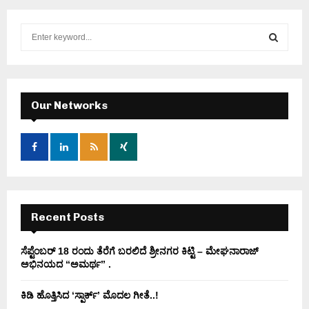
S
e
a
S
r
c
E
h
Our Networks
f
A
o
r
R
:
C
H
Recent Posts
ಸೆಪ್ಟೆಂಬರ್ 18 ರಂದು ತೆರೆಗೆ ಬರಲಿದೆ ಶ್ರೀನಗರ ಕಿಟ್ಟಿ – ಮೇಘನಾರಾಜ್
ಅಭಿನಯದ “ಅಮರ್ಥ” .
ಕಿಡಿ‌‌ ಹೊತ್ತಿಸಿದ ‘ಸ್ಪಾರ್ಕ್’ ಮೊದಲ‌ ಗೀತೆ..!