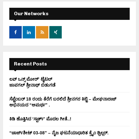
c
E
h
Our Networks
f
A
o
r
R
:
C
H
Recent Posts
ಲವ್ ಒನ್ಸ್ ಮೋರ್’ ಟೈಟಲ್
ಜಾವಗಲ್ ಶ್ರೀನಾಥ್ ಬಿಡುಗಡೆ
ಸೆಪ್ಟೆಂಬರ್ 18 ರಂದು ತೆರೆಗೆ ಬರಲಿದೆ ಶ್ರೀನಗರ ಕಿಟ್ಟಿ – ಮೇಘನಾರಾಜ್
ಅಭಿನಯದ “ಅಮರ್ಥ” .
ಕಿಡಿ‌‌ ಹೊತ್ತಿಸಿದ ‘ಸ್ಪಾರ್ಕ್’ ಮೊದಲ‌ ಗೀತೆ..!
“ಚಾರ್ಜ್‌ಶೀಟ್ 03-08” – ನೈಜ ಘಟನೆಯಾಧಾರಿತ ಕ್ರೈಂ ಥ್ರಿಲ್ಲರ್.