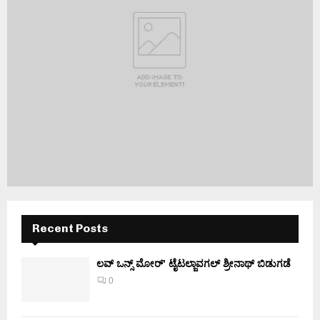
Recent Posts
ಲವ್ ಒನ್ಸ್ ಮೋರ್’ ಟೈಟಲ್ಜಾವಗಲ್ ಶ್ರೀನಾಥ್ ಬಿಡುಗಡೆ
0