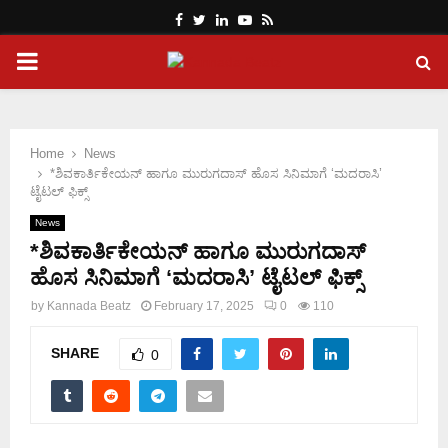
Facebook
Twitter
Linkedin
Youtube
Rss
PRIMARY
MENU
Home
News
*ಶಿವಕಾರ್ತಿಕೇಯನ್ ಹಾಗೂ‌ ಮುರುಗದಾಸ್ ಹೊಸ ಸಿನಿಮಾಗೆ ‘ಮದರಾಸಿ’
ಟೈಟಲ್ ಫಿಕ್ಸ್
News
*ಶಿವಕಾರ್ತಿಕೇಯನ್ ಹಾಗೂ‌ ಮುರುಗದಾಸ್
ಹೊಸ ಸಿನಿಮಾಗೆ ‘ಮದರಾಸಿ’ ಟೈಟಲ್ ಫಿಕ್ಸ್
by
Kannada Beatz
February 17, 2025
0
110
SHARE
0