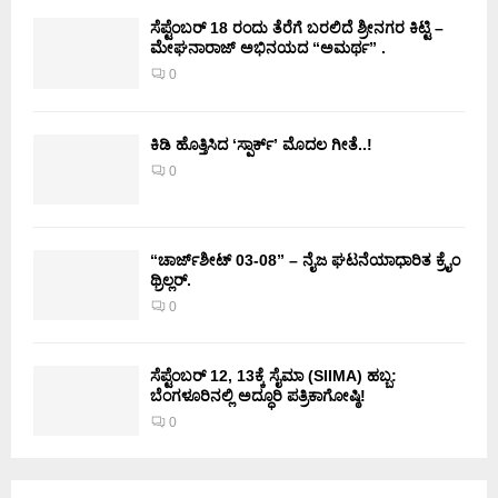
ಸೆಪ್ಟೆಂಬರ್ 18 ರಂದು ತೆರೆಗೆ ಬರಲಿದೆ ಶ್ರೀನಗರ ಕಿಟ್ಟಿ –
ಮೇಘನಾರಾಜ್ ಅಭಿನಯದ “ಅಮರ್ಥ” .
0
ಕಿಡಿ‌‌ ಹೊತ್ತಿಸಿದ ‘ಸ್ಪಾರ್ಕ್’ ಮೊದಲ‌ ಗೀತೆ..!
0
“ಚಾರ್ಜ್‌ಶೀಟ್ 03-08” – ನೈಜ ಘಟನೆಯಾಧಾರಿತ ಕ್ರೈಂ
ಥ್ರಿಲ್ಲರ್.
0
ಸೆಪ್ಟೆಂಬರ್ 12, 13ಕ್ಕೆ ಸೈಮಾ (SIIMA) ಹಬ್ಬ:
ಬೆಂಗಳೂರಿನಲ್ಲಿ ಅದ್ಧೂರಿ ಪತ್ರಿಕಾಗೋಷ್ಠಿ!
0