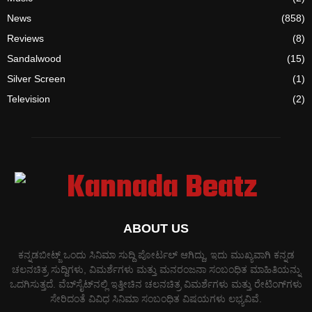
News
(858)
Reviews
(8)
Sandalwood
(15)
Silver Screen
(1)
Television
(2)
ABOUT US
ಕನ್ನಡಬೀಟ್ಜ್ ಒಂದು ಸಿನಿಮಾ ಸುದ್ದಿ ಪೋರ್ಟಲ್ ಆಗಿದ್ದು, ಇದು ಮುಖ್ಯವಾಗಿ ಕನ್ನಡ
ಚಲನಚಿತ್ರ ಸುದ್ದಿಗಳು, ವಿಮರ್ಶೆಗಳು ಮತ್ತು ಮನರಂಜನಾ ಸಂಬಂಧಿತ ಮಾಹಿತಿಯನ್ನು
ಒದಗಿಸುತ್ತದೆ. ವೆಬ್‌ಸೈಟ್‌ನಲ್ಲಿ ಇತ್ತೀಚಿನ ಚಲನಚಿತ್ರ ವಿಮರ್ಶೆಗಳು ಮತ್ತು ರೇಟಿಂಗ್‌ಗಳು
ಸೇರಿದಂತೆ ವಿವಿಧ ಸಿನಿಮಾ ಸಂಬಂಧಿತ ವಿಷಯಗಳು ಲಭ್ಯವಿವೆ.