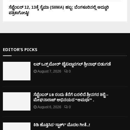
ಸೆಪ್ಟೆಂಬರ್ 12, 13ಕ್ಕೆ ಸೈಮಾ (SIIMA) ಹಬ್ಬ: ಬೆಂಗಳೂರಿನಲ್ಲಿ ಅದ್ಧೂರಿ
ಪತ್ರಿಕಾಗೋಷ್ಠಿ!
EDITOR'S PICKS
ಲವ್ ಒನ್ಸ್ ಮೋರ್’ ಟೈಟಲ್ಜಾವಗಲ್ ಶ್ರೀನಾಥ್ ಬಿಡುಗಡೆ
August 7, 2026
0
ಸೆಪ್ಟೆಂಬರ್ 18 ರಂದು ತೆರೆಗೆ ಬರಲಿದೆ ಶ್ರೀನಗರ ಕಿಟ್ಟಿ –
ಮೇಘನಾರಾಜ್ ಅಭಿನಯದ “ಅಮರ್ಥ” .
August 6, 2026
0
ಕಿಡಿ‌‌ ಹೊತ್ತಿಸಿದ ‘ಸ್ಪಾರ್ಕ್’ ಮೊದಲ‌ ಗೀತೆ..!