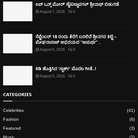
ಲವ್ ಒನ್ಸ್ ಮೋರ್’ ಟೈಟಲ್ಜಾವಗಲ್ ಶ್ರೀನಾಥ್ ಬಿಡುಗಡೆ
August 7, 2026
0
ಸೆಪ್ಟೆಂಬರ್ 18 ರಂದು ತೆರೆಗೆ ಬರಲಿದೆ ಶ್ರೀನಗರ ಕಿಟ್ಟಿ –
ಮೇಘನಾರಾಜ್ ಅಭಿನಯದ “ಅಮರ್ಥ” .
August 6, 2026
0
ಕಿಡಿ‌‌ ಹೊತ್ತಿಸಿದ ‘ಸ್ಪಾರ್ಕ್’ ಮೊದಲ‌ ಗೀತೆ..!
August 5, 2026
0
CATEGORIES
Celebrities
(41)
Fashion
(6)
Featured
(3)
Music
(2)