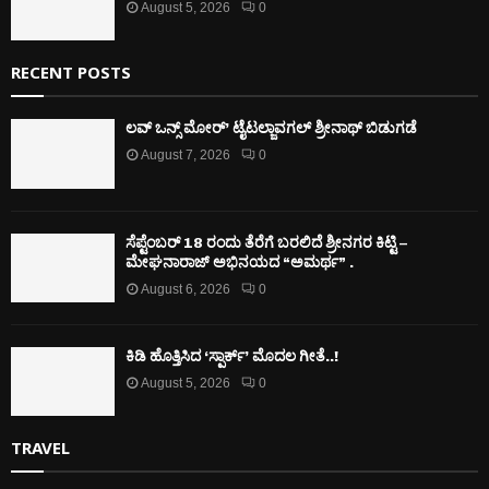
August 5, 2026
0
RECENT POSTS
ಲವ್ ಒನ್ಸ್ ಮೋರ್’ ಟೈಟಲ್ಜಾವಗಲ್ ಶ್ರೀನಾಥ್ ಬಿಡುಗಡೆ
August 7, 2026
0
ಸೆಪ್ಟೆಂಬರ್ 18 ರಂದು ತೆರೆಗೆ ಬರಲಿದೆ ಶ್ರೀನಗರ ಕಿಟ್ಟಿ –
ಮೇಘನಾರಾಜ್ ಅಭಿನಯದ “ಅಮರ್ಥ” .
August 6, 2026
0
ಕಿಡಿ‌‌ ಹೊತ್ತಿಸಿದ ‘ಸ್ಪಾರ್ಕ್’ ಮೊದಲ‌ ಗೀತೆ..!
August 5, 2026
0
TRAVEL