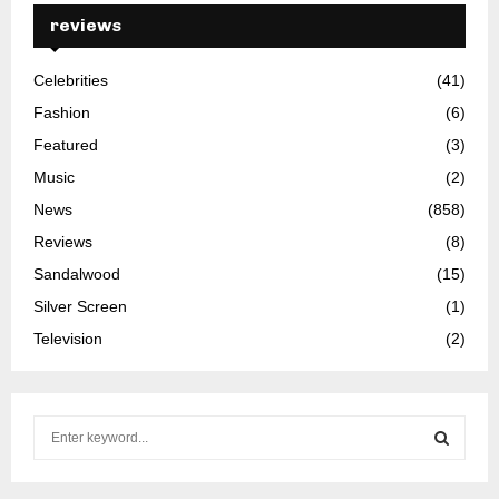
reviews
Celebrities
(41)
Fashion
(6)
Featured
(3)
Music
(2)
News
(858)
Reviews
(8)
Sandalwood
(15)
Silver Screen
(1)
Television
(2)
S
e
a
S
r