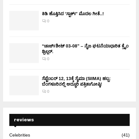
ಕಿಡಿ‌‌ ಹೊತ್ತಿಸಿದ ‘ಸ್ಪಾರ್ಕ್’ ಮೊದಲ‌ ಗೀತೆ..!
0
“ಚಾರ್ಜ್‌ಶೀಟ್ 03-08” – ನೈಜ ಘಟನೆಯಾಧಾರಿತ ಕ್ರೈಂ
ಥ್ರಿಲ್ಲರ್.
0
ಸೆಪ್ಟೆಂಬರ್ 12, 13ಕ್ಕೆ ಸೈಮಾ (SIIMA) ಹಬ್ಬ:
ಬೆಂಗಳೂರಿನಲ್ಲಿ ಅದ್ಧೂರಿ ಪತ್ರಿಕಾಗೋಷ್ಠಿ!
0
reviews
Celebrities
(41)