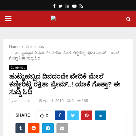
Facebook
Twitter
Linkedin
Youtube
Rss
PRIMARY
MENU
Home
Celebrities
ಹುಟ್ಟುಹಬ್ಬದ ದಿನದಂದೇ ವೇದಿಕೆ ಮೇಲೆ ಕಣ್ಣೀರಿಟ್ಟ ರಕ್ಷಿತಾ ಪ್ರೇಮ್..! ಯಾಕೆ
ಗೊತ್ತಾ? ಈ ಸುದ್ದಿ ಓದಿ
Celebrities
ಹುಟ್ಟುಹಬ್ಬದ ದಿನದಂದೇ ವೇದಿಕೆ ಮೇಲೆ
ಕಣ್ಣೀರಿಟ್ಟ ರಕ್ಷಿತಾ ಪ್ರೇಮ್..! ಯಾಕೆ ಗೊತ್ತಾ? ಈ
ಸುದ್ದಿ ಓದಿ
by
administrator
April 1, 2019
0
165
SHARE
0