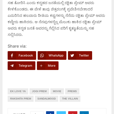
ಸಹ ತೋರಿಸಿ ಎಂದು ಕನ್ನಡದ ಜನತೆಯಲ್ಲಿ ರಕ್ಷಿತಾ ಪ್ರೇಮ್ ಅವರು
ಕೇಳಿಕೊಂಡರು. ಈ ವೇಳೆ ತಾವು ಚಿತ್ರರಂಗಕ್ಕೆ ಪ್ರವೇಶಿಸಬೇಕಾದರೆ
ಎದುರಿಸಿದ ಹಲವಾರು ರೀತಿಯ ಕಷ್ಟಗಳನ್ನು ನೆನೆದು ರಕ್ಷಿತಾ ಪ್ರೇಮ್ ಅವರು
ಕಣ್ಣೀರು ಹಾಕಿದರು. ಆ ನೆನಪುಗಳನ್ನೆಲ್ಲ ಮೆಲುಕು ಹಾಕಿದ ರಕ್ಷಿತಾ ಪ್ರೇಮ್
ಅವರು ಕನ್ನಡ ಜನತೆ ಅವರನ್ನು ಗೆಲ್ಲಿಸಿದ ಪರಿಗೆ ಕೃತಜ್ಞತೆಯನ್ನು ಸಹ
ಸಲ್ಲಿಸಿದರು.
Share via:
Facebook
WhatsApp
Twitter
Telegram
More
EK LOVE YA
JOGI PREM
MOVIE
PREMS
RAKSHITA PREM
SANDALWOOD
THE VILLAIN