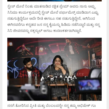
ಸ್ಟೇಜ್ ಮೇಲೆ ನಿಂತು ಮಾತನಾಡಿದ ರಕ್ಷಿತ ಪ್ರೇಮ್ ಅವರು ನಾನು ಅಪ್ಪು
ಸಿನಿಮಾ ಕಾರ್ಯಕ್ರಮದಲ್ಲಿ ಸ್ಟೇಜ್ ಮೇಲೆ ಪರ್ಫಾಮೆನ್ಸ್ ಮಾಡಿದಾಗ ಎಷ್ಟು
ನಡುಗುತ್ತಿದ್ದೆನೋ ಅದೇ ರೀತಿ ಈಗಲೂ ಸಹ ನಡುಗುತ್ತಿದ್ದೇನೆ, ಆಗಿನಿಂದ
ಈಗಿನವರೆಗೂ ಕನ್ನಡದ ಜನ ನನ್ನ ಕೈಯನ್ನು ಹಿಡಿದು ನಡೆಸಿದ್ದಾರೆ ಮತ್ತು ನನ್ನ
ಸಿನಿ ಜೀವನವನ್ನು ಸಕ್ಸಸ್ಫುಲ್ ಆಗಲು ಕಾರಣಕರ್ತರಾಗಿದ್ದಾರೆ.
ನನಗೆ ತೋರಿಸಿದ ಪ್ರೀತಿ ಮತ್ತು ಬೆಂಬಲವನ್ನೇ ನನ್ನ ತಮ್ಮ ಅಭಿಷೇಕ್ ಗೂ