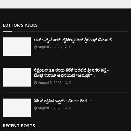
EDITOR'S PICKS
ಲವ್ ಒನ್ಸ್ ಮೋರ್’ ಟೈಟಲ್ಜಾವಗಲ್ ಶ್ರೀನಾಥ್ ಬಿಡುಗಡೆ
August 7, 2026
0
ಸೆಪ್ಟೆಂಬರ್ 18 ರಂದು ತೆರೆಗೆ ಬರಲಿದೆ ಶ್ರೀನಗರ ಕಿಟ್ಟಿ –
ಮೇಘನಾರಾಜ್ ಅಭಿನಯದ “ಅಮರ್ಥ” .
August 6, 2026
0
ಕಿಡಿ‌‌ ಹೊತ್ತಿಸಿದ ‘ಸ್ಪಾರ್ಕ್’ ಮೊದಲ‌ ಗೀತೆ..!
August 5, 2026
0
RECENT POSTS