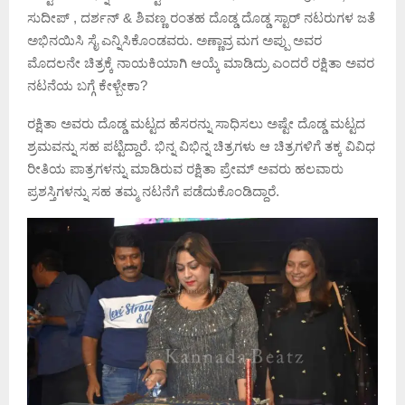
ಸುದೀಪ್ , ದರ್ಶನ್ & ಶಿವಣ್ಣ ರಂತಹ ದೊಡ್ಡ ದೊಡ್ಡ ಸ್ಟಾರ್ ನಟರುಗಳ ಜತೆ
ಅಭಿನಯಿಸಿ ಸೈ ಎನ್ನಿಸಿಕೊಂಡವರು. ಅಣ್ಣಾವ್ರ ಮಗ ಅಪ್ಪು ಅವರ
ಮೊದಲನೇ ಚಿತ್ರಕ್ಕೆ ನಾಯಕಿಯಾಗಿ ಆಯ್ಕೆ ಮಾಡಿದ್ರು ಎಂದರೆ ರಕ್ಷಿತಾ ಅವರ
ನಟನೆಯ ಬಗ್ಗೆ ಕೇಳ್ಬೇಕಾ?
ರಕ್ಷಿತಾ ಅವರು ದೊಡ್ಡ ಮಟ್ಟದ ಹೆಸರನ್ನು ಸಾಧಿಸಲು ಅಷ್ಟೇ ದೊಡ್ಡ ಮಟ್ಟದ
ಶ್ರಮವನ್ನು ಸಹ ಪಟ್ಟಿದ್ದಾರೆ. ಭಿನ್ನ ವಿಭಿನ್ನ ಚಿತ್ರಗಳು ಆ ಚಿತ್ರಗಳಿಗೆ ತಕ್ಕ ವಿವಿಧ
ರೀತಿಯ ಪಾತ್ರಗಳನ್ನು ಮಾಡಿರುವ ರಕ್ಷಿತಾ ಪ್ರೇಮ್ ಅವರು ಹಲವಾರು
ಪ್ರಶಸ್ತಿಗಳನ್ನು ಸಹ ತಮ್ಮ ನಟನೆಗೆ ಪಡೆದುಕೊಂಡಿದ್ದಾರೆ.