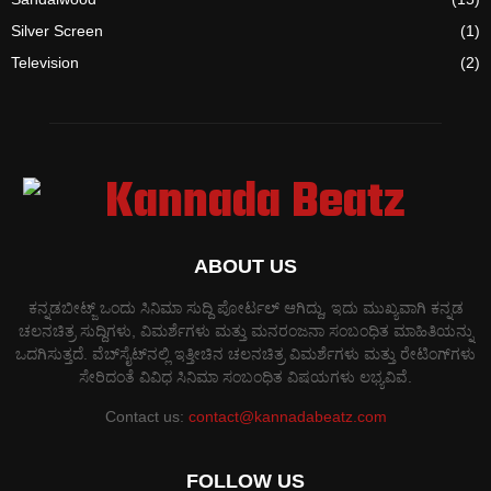
Silver Screen
(1)
Television
(2)
ABOUT US
ಕನ್ನಡಬೀಟ್ಜ್ ಒಂದು ಸಿನಿಮಾ ಸುದ್ದಿ ಪೋರ್ಟಲ್ ಆಗಿದ್ದು, ಇದು ಮುಖ್ಯವಾಗಿ ಕನ್ನಡ
ಚಲನಚಿತ್ರ ಸುದ್ದಿಗಳು, ವಿಮರ್ಶೆಗಳು ಮತ್ತು ಮನರಂಜನಾ ಸಂಬಂಧಿತ ಮಾಹಿತಿಯನ್ನು
ಒದಗಿಸುತ್ತದೆ. ವೆಬ್‌ಸೈಟ್‌ನಲ್ಲಿ ಇತ್ತೀಚಿನ ಚಲನಚಿತ್ರ ವಿಮರ್ಶೆಗಳು ಮತ್ತು ರೇಟಿಂಗ್‌ಗಳು
ಸೇರಿದಂತೆ ವಿವಿಧ ಸಿನಿಮಾ ಸಂಬಂಧಿತ ವಿಷಯಗಳು ಲಭ್ಯವಿವೆ.
Contact us:
contact@kannadabeatz.com
FOLLOW US