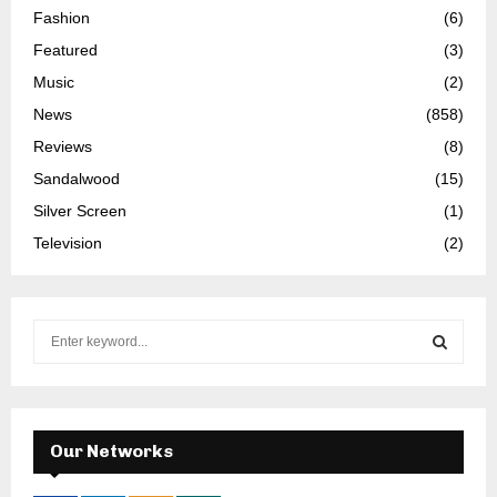
Fashion
(6)
Featured
(3)
Music
(2)
News
(858)
Reviews
(8)
Sandalwood
(15)
Silver Screen
(1)
Television
(2)
S
e
a
S
r
c
E
h
Our Networks
f
A
o