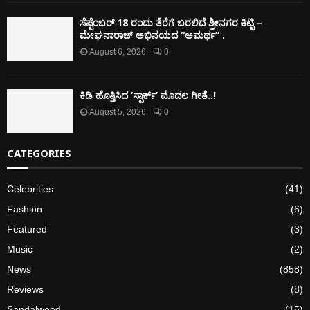
ಸೆಪ್ಟೆಂಬರ್ 18 ರಂದು ತೆರೆಗೆ ಬರಲಿದೆ ಶ್ರೀನಗರ ಕಿಟ್ಟಿ –
ಮೇಘನಾರಾಜ್ ಅಭಿನಯದ “ಅಮರ್ಥ” .
August 6, 2026
0
ಕಿಡಿ‌‌ ಹೊತ್ತಿಸಿದ ‘ಸ್ಪಾರ್ಕ್’ ಮೊದಲ‌ ಗೀತೆ..!
August 5, 2026
0
CATEGORIES
Celebrities
(41)
Fashion
(6)
Featured
(3)
Music
(2)
News
(858)
Reviews
(8)
Sandalwood
(15)