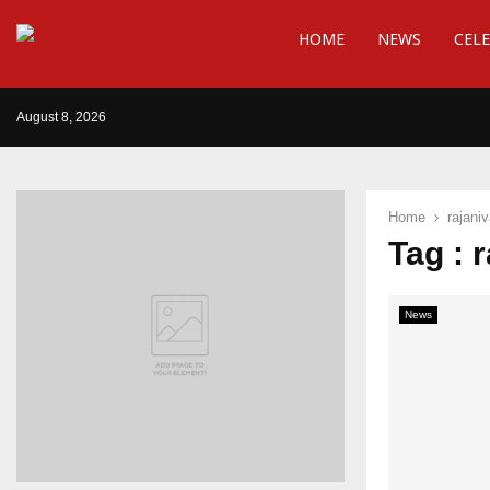
HOME
NEWS
CELE
August 8, 2026
Home
rajani
Tag : 
News