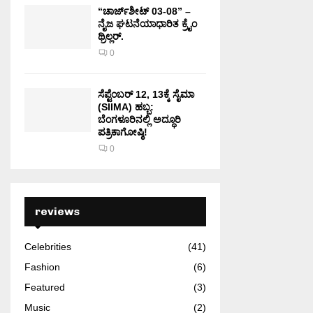
“ಚಾರ್ಜ್‌ಶೀಟ್ 03-08” –
ನೈಜ ಘಟನೆಯಾಧಾರಿತ ಕ್ರೈಂ
ಥ್ರಿಲ್ಲರ್.
0
ಸೆಪ್ಟೆಂಬರ್ 12, 13ಕ್ಕೆ ಸೈಮಾ
(SIIMA) ಹಬ್ಬ:
ಬೆಂಗಳೂರಿನಲ್ಲಿ ಅದ್ಧೂರಿ
ಪತ್ರಿಕಾಗೋಷ್ಠಿ!
0
reviews
Celebrities
(41)
Fashion
(6)
Featured
(3)
Music
(2)