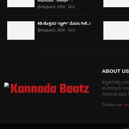
ಅಭಿನಯದ “ಅಮರ್ಥ” .
August 6, 2026
0
ಕಿಡಿ‌‌ ಹೊತ್ತಿಸಿದ ‘ಸ್ಪಾರ್ಕ್’ ಮೊದಲ‌ ಗೀತೆ..!
August 5, 2026
0
ABOUT US
ಕನ್ನಡಬೀಟ್ಜ್ ಒಂದು
ಮನರಂಜನಾ ಸಂಬಂಧಿತ
ಸೇರಿದಂತೆ ವಿವಿಧ
Contact us:
co