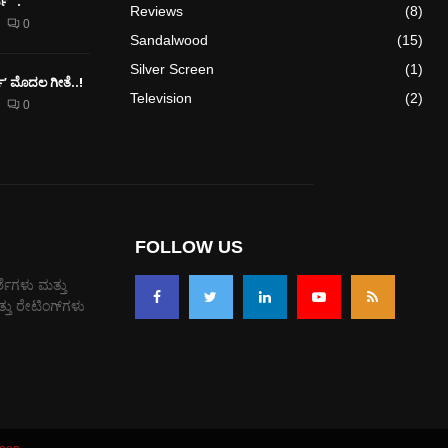
” .
Reviews
(8)
0
Sandalwood
(15)
Silver Screen
(1)
ರ್ಕ್’ ಮೊದಲ‌ ಗೀತೆ..!
Television
(2)
0
FOLLOW US
್ಶೆಗಳು ಮತ್ತು
ತು ರೇಟಿಂಗ್‌ಗಳು