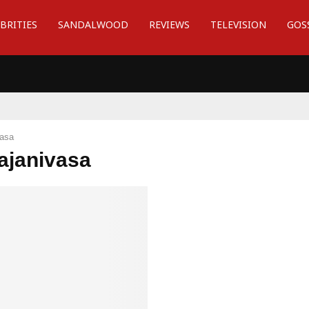
BRITIES
SANDALWOOD
REVIEWS
TELEVISION
GOS
vasa
rajanivasa