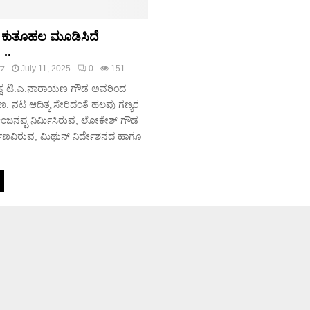
ಲೇ ಕುತೂಹಲ ಮೂಡಿಸಿದೆ
..
tz
July 11, 2025
0
151
್ಯಕ್ಷ ಟಿ.ಎ.ನಾರಾಯಣ ಗೌಡ ಅವರಿಂದ
. ನಟ ಆದಿತ್ಯ ಸೇರಿದಂತೆ ಹಲವು ಗಣ್ಯರ
ಿ.ಆಂಜನಪ್ಪ ನಿರ್ಮಿಸಿರುವ, ಲೋಕೇಶ್ ಗೌಡ
ಣವಿರುವ, ಮಿಥುನ್ ನಿರ್ದೇಶನದ ಹಾಗೂ