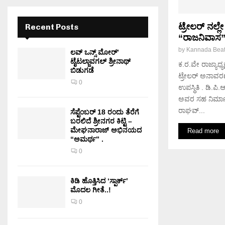
ಟ್ರೇಲರ್ ನಲ್
Recent Posts
“ರಾಜನಿವಾಸ” 
by
Kannada Bea
ಲವ್ ಒನ್ಸ್ ಮೋರ್’
ಟೈಟಲ್ಜಾವಗಲ್ ಶ್ರೀನಾಥ್
ಕ.ರ.ವೇ ರಾಜ್ಯಾಧ
ಬಿಡುಗಡೆ
ಟ್ರೇಲರ್ ಅನಾವರಣ
0
ಉಪಸ್ಥಿತಿ . ಡಿ.ಪ
ಅವರ ಸಹ ನಿರ್ಮಾ
ರಾಘವ್...
ಸೆಪ್ಟೆಂಬರ್ 18 ರಂದು ತೆರೆಗೆ
ಬರಲಿದೆ ಶ್ರೀನಗರ ಕಿಟ್ಟಿ –
ಮೇಘನಾರಾಜ್ ಅಭಿನಯದ
Read more
“ಅಮರ್ಥ” .
0
ಕಿಡಿ‌‌ ಹೊತ್ತಿಸಿದ ‘ಸ್ಪಾರ್ಕ್’
ಮೊದಲ‌ ಗೀತೆ..!
0