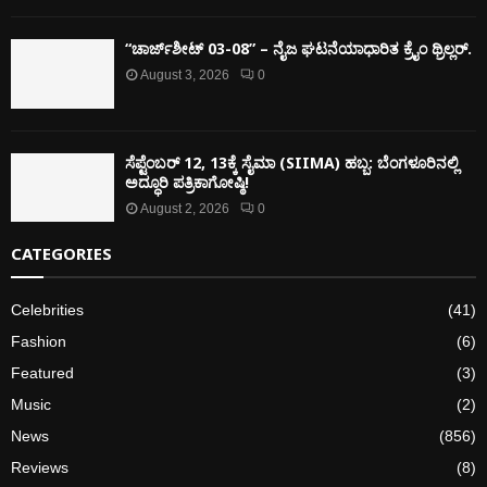
“ಚಾರ್ಜ್‌ಶೀಟ್ 03-08” – ನೈಜ ಘಟನೆಯಾಧಾರಿತ ಕ್ರೈಂ ಥ್ರಿಲ್ಲರ್.
August 3, 2026
0
ಸೆಪ್ಟೆಂಬರ್ 12, 13ಕ್ಕೆ ಸೈಮಾ (SIIMA) ಹಬ್ಬ: ಬೆಂಗಳೂರಿನಲ್ಲಿ
ಅದ್ಧೂರಿ ಪತ್ರಿಕಾಗೋಷ್ಠಿ!
August 2, 2026
0
CATEGORIES
Celebrities
(41)
Fashion
(6)
Featured
(3)
Music
(2)
News
(856)
Reviews
(8)