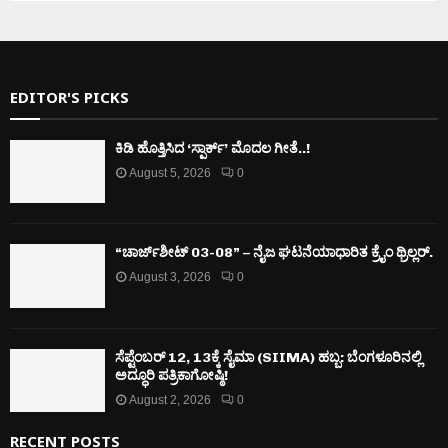
EDITOR'S PICKS
ಕಿಡಿ‌‌ ಹೊತ್ತಿಸಿದ ‘ಸ್ಪಾರ್ಕ್’ ಮೊದಲ‌ ಗೀತೆ..!
August 5, 2026
0
“ಚಾರ್ಜ್‌ಶೀಟ್ 03-08” – ನೈಜ ಘಟನೆಯಾಧಾರಿತ ಕ್ರೈಂ ಥ್ರಿಲ್ಲರ್.
August 3, 2026
0
ಸೆಪ್ಟೆಂಬರ್ 12, 13ಕ್ಕೆ ಸೈಮಾ (SIIMA) ಹಬ್ಬ: ಬೆಂಗಳೂರಿನಲ್ಲಿ
ಅದ್ಧೂರಿ ಪತ್ರಿಕಾಗೋಷ್ಠಿ!
August 2, 2026
0
RECENT POSTS