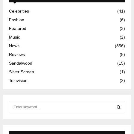
Celebrities
(41)
Fashion
(6)
Featured
(3)
Music
(2)
News
(856)
Reviews
(8)
Sandalwood
(15)
Silver Screen
(1)
Television
(2)
S
e
a
S
r
c
E