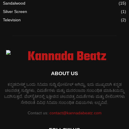
Sandalwood
(15)
Silver Screen
(1)
Television
(2)
ABOUT US
ಕನ್ನಡಬೀಟ್ಜ್ ಒಂದು ಸಿನಿಮಾ ಸುದ್ದಿ ಪೋರ್ಟಲ್ ಆಗಿದ್ದು, ಇದು ಮುಖ್ಯವಾಗಿ ಕನ್ನಡ
ಚಲನಚಿತ್ರ ಸುದ್ದಿಗಳು, ವಿಮರ್ಶೆಗಳು ಮತ್ತು ಮನರಂಜನಾ ಸಂಬಂಧಿತ ಮಾಹಿತಿಯನ್ನು
ಒದಗಿಸುತ್ತದೆ. ವೆಬ್‌ಸೈಟ್‌ನಲ್ಲಿ ಇತ್ತೀಚಿನ ಚಲನಚಿತ್ರ ವಿಮರ್ಶೆಗಳು ಮತ್ತು ರೇಟಿಂಗ್‌ಗಳು
ಸೇರಿದಂತೆ ವಿವಿಧ ಸಿನಿಮಾ ಸಂಬಂಧಿತ ವಿಷಯಗಳು ಲಭ್ಯವಿವೆ.
Contact us:
contact@kannadabeatz.com