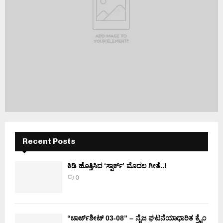
Recent Posts
ಕಿಡಿ‌‌ ಹೊತ್ತಿಸಿದ ‘ಸ್ಪಾರ್ಕ್’ ಮೊದಲ‌ ಗೀತೆ..!
0
“ಚಾರ್ಜ್‌ಶೀಟ್ 03-08” – ನೈಜ ಘಟನೆಯಾಧಾರಿತ ಕ್ರೈಂ