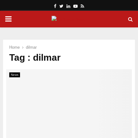
Facebook
Twitter
Linkedin
Youtube
Rss
PRIMARY
MENU
Home
dilmar
Tag : dilmar
News